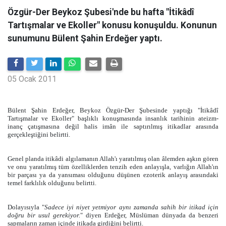
Özgür-Der Beykoz Şubesi'nde bu hafta "İtikâdî
Tartışmalar ve Ekoller" konusu konuşuldu. Konunun
sunumunu Bülent Şahin Erdeğer yaptı.
05 Ocak 2011
Bülent Şahin Erdeğer, Beykoz Özgür-Der Şubesinde yaptığı "İtikâdî
Tartışmalar ve Ekoller" başlıklı konuşmasında insanlık tarihinin ateizm-
inanç çatışmasına değil halis imân ile saptırılmış itikadlar arasında
gerçekleştiğini belirtti.
Genel planda itikâdi algılamanın Allah'ı yaratılmış olan âlemden aşkın gören
ve onu yaratılmış tüm özelliklerden tenzih eden anlayışla, varlığın Allah'ın
bir parçası ya da yansıması olduğunu düşünen ezoterik anlayış arasındaki
temel farklılık olduğunu belirtti.
Dolayısıyla "
Sadece iyi niyet yetmiyor aynı zamanda sahih bir itikad için
doğru bir usul gerekiyor.
" diyen Erdeğer, Müslüman dünyada da benzeri
sapmaların zaman içinde itikada girdiğini belirtti.