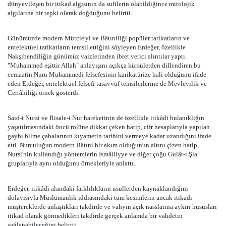
dünyevileşen bir itikad algısının da sufilerin olabildiğince mitolojik
algılarına bir tepki olarak doğduğunu belirtti.
Günümüzde modern Mürcie'yi ve Bâtıniliği popüler tarikatların ve
entelektüel tarikatların temsil ettiğini söyleyen Erdeğer, özellikle
Nakşibendiliğin günümüz vaizlerinden ibret verici alıntılar yaptı.
"Muhammed eşittir Allah" anlayışını açıkça kürsülerden dillendiren bu
cemaatin Nuru Muhammedi felsefesinin karikatürize hali olduğunu ifade
eden Erdeğer, entelektüel felsefi tasavvuf temsilcilerine de Mevlevilik ve
Cerrâhiliği örnek gösterdi.
Said-i Nursi ve Risale-i Nur hareketinin de özellikle itikâdi bulanıklığın
yaşatılmasındaki öncü rolüne dikkat çeken hatip, cifr hesaplarıyla yapılan
gaybı bilme çabalarının kıyametin tarihini vermeye kadar uzandığını ifade
etti. Nurculuğun modern Bâtıni bir akım olduğunun altını çizen hatip,
Nursi'nin kullandığı yöntemlerin İsmâiliyye ve diğer çoğu Gulât-ı Şia
gruplarıyla aynı olduğunu örnekleriyle anlattı.
Erdeğer, itikâdi alandaki farklılıkların usullerden kaynaklandığını
dolayısıyla Müslümanlık iddiasındaki tüm kesimlerin ancak itikadi
müştereklerde anlaştıkları takdirde ve vahyin açık nasslarına aykırı hususları
itikad olarak görmedikleri takdirde gerçek anlamda bir vahdetin
sağlanabileceğini belirtti.