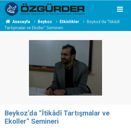
Anasayfa
Beykoz
Etkinlikler
Beykoz’da “İtikâdî
Tartışmalar ve Ekoller” Semineri
Beykoz’da “İtikâdî Tartışmalar ve
Ekoller” Semineri