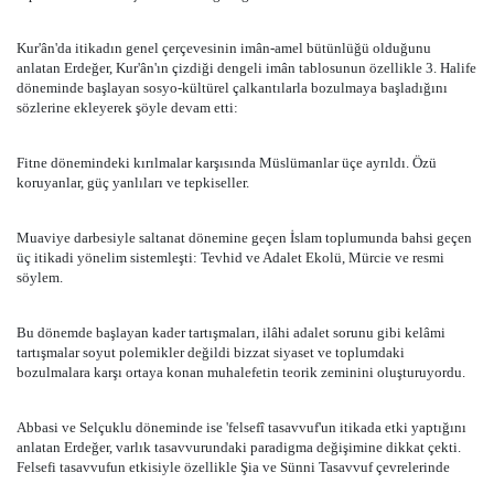
Kur'ân'da itikadın genel çerçevesinin imân-amel bütünlüğü olduğunu
anlatan Erdeğer, Kur'ân'ın çizdiği dengeli imân tablosunun özellikle 3. Halife
döneminde başlayan sosyo-kültürel çalkantılarla bozulmaya başladığını
sözlerine ekleyerek şöyle devam etti:
Fitne dönemindeki kırılmalar karşısında Müslümanlar üçe ayrıldı. Özü
koruyanlar, güç yanlıları ve tepkiseller.
Muaviye darbesiyle saltanat dönemine geçen İslam toplumunda bahsi geçen
üç itikadi yönelim sistemleşti: Tevhid ve Adalet Ekolü, Mürcie ve resmi
söylem.
Bu dönemde başlayan kader tartışmaları, ilâhi adalet sorunu gibi kelâmi
tartışmalar soyut polemikler değildi bizzat siyaset ve toplumdaki
bozulmalara karşı ortaya konan muhalefetin teorik zeminini oluşturuyordu.
Abbasi ve Selçuklu döneminde ise 'felsefî tasavvuf'un itikada etki yaptığını
anlatan Erdeğer, varlık tasavvurundaki paradigma değişimine dikkat çekti.
Felsefi tasavvufun etkisiyle özellikle Şia ve Sünni Tasavvuf çevrelerinde