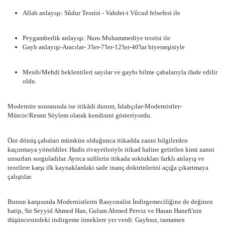
Allah anlayışı: Sûdur Teorisi - Vahdet-i Vûcud felsefesi ile
Peygamberlik anlayışı: Nuru Muhammediye teorisi ile
Gayb anlayışı-Aracılar- 3'ler-7'ler-12'ler-40'lar hiyerarşisiyle
Mesih/Mehdi beklentileri sayılar ve gaybı bilme çabalarıyla ifade edilir
oldu.
Modernite sonrasında ise itikâdi durum, Islahçılar-Modernistler-
Mürcie/Resmi Söylem olarak kendisini gösteriyordu.
Öze dönüş çabaları mümkün olduğunca itikadda zanni bilgilerden
kaçınmaya yöneldiler. Hadis rivayetleriyle itikad haline getirilen kimi zanni
unsurları sorguladılar. Ayrıca sufilerin itikada soktukları farklı anlayış ve
teorilere karşı ilk kaynaklardaki sade inanç doktrinlerini açığa çıkartmaya
çalıştılar.
Bunun karşısında Modernistlerin Rasyonalist İndirgemeciliğine de değinen
hatip, Sir Seyyid Ahmed Han, Gulam Ahmed Perviz ve Hasan Hanefi'nin
düşüncesindeki indirgeme örneklere yer verdi. Gaybsız, tamamen