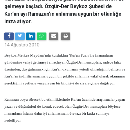
gelmeye başladı. Özgür-Der Beykoz Şubesi de
Kur’an ayı Ramazan’ın anlamına uygun bir etkinliğe
imza atıyor.
14 Ağustos 2010
Beykoz Merkez Meydanı'nda kurdukları 'Kur'an Fuarı' ile inananların
gündemine vahyi getirmeyi amaçlayan Özgür-Der mensupları, sadece lafız
üzerinden, duygulanmak için Kur'an okumanın yeterli olmadığını belirten ve
Kur'an'ın indiriliş amacına uygun bir şekilde anlamına vakıf olarak okunması
gerektiğini ayetlerle vurgulayan bir bildiriyi de ziyaretçilere dağıtıyor.
Ramazan boyu sürecek bu etkinliklerinde Kur'an üzerinde araştırmalar yapan
yazar ve düşünürleri de konuk edecek olan Özgür-Der mensupları böylece
inananların İslam'ı daha iyi anlamasına mütevazı bir katkı sunmayı
hedefliyor.