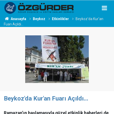
Anasayfa
Beykoz
Etkinlikler
Beykoz'da Kur'an
Fuarı Açıldı...
Beykoz'da Kur'an Fuarı Açıldı...
Ramazan’ın başlamasıyla güzel etkinlik haberleri de