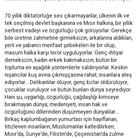
70 yıllık diktatörlüğe ses çıkarmayanlar, ülkenin ilk ve
tek seçilmiş devlet başkanına ve Mısır halkına, bir yıllık
serbest iradeyi ve özgürlüğü çok görüyorlar. Gerekçe
bile üretme zahmetine girmeksizin, arkalarına aldıkları,
yerli ve yabancı menfaat şebekeleri ile bir olup,
masum halka karşı terör uyguluyorlar. Genç-ihtiyar
demeksizin, kadın-erkek bakmaksızın, bütün bir
topluma en aşağılık yöntemlerle saldırıyorlar. Keskin
nişancılar kuş avına çıkmışçasına rahat; insanlara ateş
ediyorlar... Delikanlılar ölüyor, genç kızlar öldürülüyor,
çocuklar vuruluyor ve bütün bunları dünya seyrediyor.
Hani şu, uygarlığı, özgürlüğü, çağdaşlığı kimseye
bırakmayan dünya; medeniyeti, insan hak ve
özgürlüğünü dillerinden düşürmeyen dünyalılar...
Birkaç kaplumbağanın yumurtası için hayıflanan,
titizlenen insanların, Müslümanlar katledilirken;
Mısır'da, Suriye'de, Filistin'de, Çeçenistan'da zulme