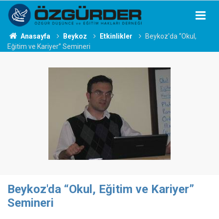
Anasayfa
Beykoz
Etkinlikler
Beykoz'da “Okul,
Eğitim ve Kariyer” Semineri
Beykoz'da “Okul, Eğitim ve Kariyer”
Semineri