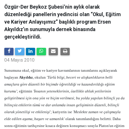
Özgür-Der Beykoz Şubesi’nin aylık olarak
düzenlediği panellerin yedincisi olan “Okul, Eğitim
ve Kariyer Anlayışımız” başlıklı program Ersen
Akyıldız’ın sunumuyla dernek binasında
gerçekleştirildi.
04 Mayıs 2010
Sunumuna okul, eğitim ve kariyer kavramlarının tanımlarını açıklayarak
başlayan
Akyıldız
, okulun
'Türlü bilgi, beceri ve alışkanlıkların belli
amaçlara göre düzenli bir biçimde öğretildiği ve kazandırıldığı eğitim
kurumu'
; eğitimin
'İnsanın yeteneklerinin, özellikle ahlak yetilerinin
geliştirilmesi için ona yön ve biçim verilmesi; bu yolda yapılan bilinçli ya da
bilinçsiz etkilerin tümü ve dar anlamda insan gelişiminin düzenli, bilinçli
olarak yönetilişi ve etkilenişi'
; kariyerin ise
'Meslekte zaman ve çalışmayla
elde edilen aşama, başarı ve uzmanlık'
olarak tanımlandığını belirtti. Daha
sonra eğitimin tarihçesine kısaca değinen konuşmacı sırayla Platon'un eğitim