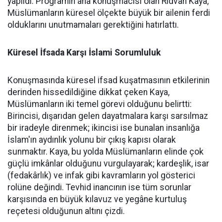
yapıldı. Programın ana konuşmacısı olan Rıdvan Kaya,
Müslümanların küresel ölçekte büyük bir ailenin ferdi
olduklarını unutmamaları gerektiğini hatırlattı.
Küresel İfsada Karşı İslami Sorumluluk
Konuşmasında küresel ifsad kuşatmasının etkilerinin
derinden hissedildiğine dikkat çeken Kaya,
Müslümanların iki temel görevi olduğunu belirtti:
Birincisi, dışarıdan gelen dayatmalara karşı sarsılmaz
bir iradeyle direnmek; ikincisi ise bunalan insanlığa
İslam'ın aydınlık yolunu bir çıkış kapısı olarak
sunmaktır. Kaya, bu yolda Müslümanların elinde çok
güçlü imkânlar olduğunu vurgulayarak; kardeşlik, isar
(fedakârlık) ve infak gibi kavramların yol gösterici
rolüne değindi. Tevhid inancının ise tüm sorunlar
karşısında en büyük kılavuz ve yegâne kurtuluş
reçetesi olduğunun altını çizdi.