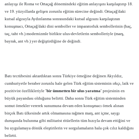
anlayışı ile Roma ve Ortaçağ dönemindeki eğitim anlayışını karşılaştırıp 18.
ve 19. yüzyıllarda gelişen zorunlu eğitim sürecine değindi. Ortaçağ'daki
kutsal algısıyla Aydınlanma sonrasındaki kutsal algısını karşılaştıran
konuşmacı, Ortaçağ'daki dini semboller ve imparatorluk sembollerinin (haç,
taç, taht vb.) modernizmle birlikte ulus-devletlerin sembolleriyle (marş,
bayrak, ant vb.) yer değiştirdiğine de değindi.
Batı tecrübesini aktardıktan sonra Türkiye örneğine değinen Akyıldız,
cumhuriyetle beraber zorunlu hale gelen Türk eğitim sisteminin ırkçı, laik ve
pozitivist özellikleriyle
'bir ümmetten bir ulus yaratma'
projesinin en
büyük payandası olduğunu belirtti. Daha sonra Türk eğitim sisteminden
somut örnekler vererek sunumuna devam eden konuşmacı örnek alınan
birçok Batı ülkesinde artık olmamasına rağmen marş, ant içme, saygı
duruşunda bulunma gibi militarist ritüellerin tüm hızıyla devam ettiğini ve
bu uygulamaya dönük eleştirilerin ve sorgulamaların hala çok cılız kaldığını
belirtti.