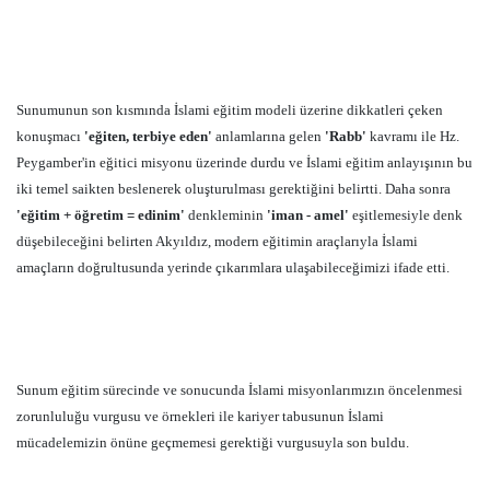
Sunumunun son kısmında İslami eğitim modeli üzerine dikkatleri çeken
konuşmacı
'eğiten, terbiye eden'
anlamlarına gelen
'Rabb'
kavramı ile Hz.
Peygamber'in eğitici misyonu üzerinde durdu ve İslami eğitim anlayışının bu
iki temel saikten beslenerek oluşturulması gerektiğini belirtti. Daha sonra
'eğitim + öğretim = edinim'
denkleminin
'iman - amel'
eşitlemesiyle denk
düşebileceğini belirten Akyıldız, modern eğitimin araçlarıyla İslami
amaçların doğrultusunda yerinde çıkarımlara ulaşabileceğimizi ifade etti.
Sunum eğitim sürecinde ve sonucunda İslami misyonlarımızın öncelenmesi
zorunluluğu vurgusu ve örnekleri ile kariyer tabusunun İslami
mücadelemizin önüne geçmemesi gerektiği vurgusuyla son buldu.