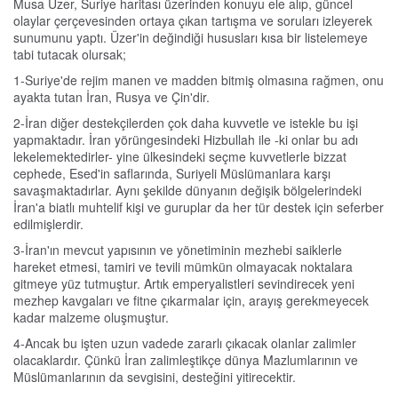
Musa Üzer, Suriye haritası üzerinden konuyu ele alıp, güncel
olaylar çerçevesinden ortaya çıkan tartışma ve soruları izleyerek
sunumunu yaptı. Üzer'in değindiği hususları kısa bir listelemeye
tabi tutacak olursak;
1-Suriye'de rejim manen ve madden bitmiş olmasına rağmen, onu
ayakta tutan İran, Rusya ve Çin'dir.
2-İran diğer destekçilerden çok daha kuvvetle ve istekle bu işi
yapmaktadır. İran yörüngesindeki Hizbullah ile -ki onlar bu adı
lekelemektedirler- yine ülkesindeki seçme kuvvetlerle bizzat
cephede, Esed'in saflarında, Suriyeli Müslümanlara karşı
savaşmaktadırlar. Aynı şekilde dünyanın değişik bölgelerindeki
İran'a biatlı muhtelif kişi ve guruplar da her tür destek için seferber
edilmişlerdir.
3-İran'ın mevcut yapısının ve yönetiminin mezhebi saiklerle
hareket etmesi, tamiri ve tevili mümkün olmayacak noktalara
gitmeye yüz tutmuştur. Artık emperyalistleri sevindirecek yeni
mezhep kavgaları ve fitne çıkarmalar için, arayış gerekmeyecek
kadar malzeme oluşmuştur.
4-Ancak bu işten uzun vadede zararlı çıkacak olanlar zalimler
olacaklardır. Çünkü İran zalimleştikçe dünya Mazlumlarının ve
Müslümanlarının da sevgisini, desteğini yitirecektir.