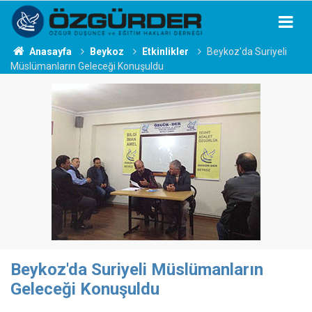
Anasayfa
Beykoz
Etkinlikler
Beykoz'da Suriyeli
Müslümanların Geleceği Konuşuldu
Beykoz'da Suriyeli Müslümanların
Geleceği Konuşuldu