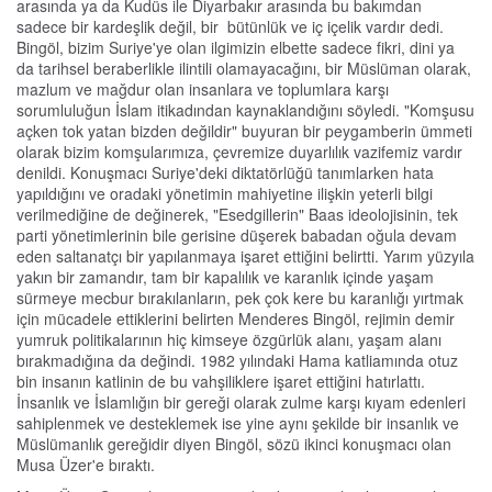
arasında ya da Kudüs ile Diyarbakır arasında bu bakımdan
sadece bir kardeşlik değil, bir bütünlük ve iç içelik vardır dedi.
Bingöl, bizim Suriye'ye olan ilgimizin elbette sadece fikri, dini ya
da tarihsel beraberlikle ilintili olamayacağını, bir Müslüman olarak,
mazlum ve mağdur olan insanlara ve toplumlara karşı
sorumluluğun İslam itikadından kaynaklandığını söyledi. "Komşusu
açken tok yatan bizden değildir" buyuran bir peygamberin ümmeti
olarak bizim komşularımıza, çevremize duyarlılık vazifemiz vardır
denildi. Konuşmacı Suriye'deki diktatörlüğü tanımlarken hata
yapıldığını ve oradaki yönetimin mahiyetine ilişkin yeterli bilgi
verilmediğine de değinerek, "Esedgillerin" Baas ideolojisinin, tek
parti yönetimlerinin bile gerisine düşerek babadan oğula devam
eden saltanatçı bir yapılanmaya işaret ettiğini belirtti. Yarım yüzyıla
yakın bir zamandır, tam bir kapalılık ve karanlık içinde yaşam
sürmeye mecbur bırakılanların, pek çok kere bu karanlığı yırtmak
için mücadele ettiklerini belirten Menderes Bingöl, rejimin demir
yumruk politikalarının hiç kimseye özgürlük alanı, yaşam alanı
bırakmadığına da değindi. 1982 yılındaki Hama katliamında otuz
bin insanın katlinin de bu vahşiliklere işaret ettiğini hatırlattı.
İnsanlık ve İslamlığın bir gereği olarak zulme karşı kıyam edenleri
sahiplenmek ve desteklemek ise yine aynı şekilde bir insanlık ve
Müslümanlık gereğidir diyen Bingöl, sözü ikinci konuşmacı olan
Musa Üzer'e bıraktı.