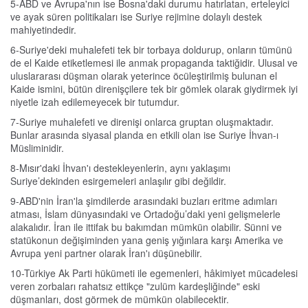
5-ABD ve Avrupa'nın ise Bosna'daki durumu hatırlatan, erteleyici
ve ayak süren politikaları ise Suriye rejimine dolaylı destek
mahiyetindedir.
6-Suriye'deki muhalefeti tek bir torbaya doldurup, onların tümünü
de el Kaide etiketlemesi ile anmak propaganda taktiğidir. Ulusal ve
uluslararası düşman olarak yeterince öcüleştirilmiş bulunan el
Kaide ismini, bütün direnişçilere tek bir gömlek olarak giydirmek iyi
niyetle izah edilemeyecek bir tutumdur.
7-Suriye muhalefeti ve direnişi onlarca gruptan oluşmaktadır.
Bunlar arasında siyasal planda en etkili olan ise Suriye İhvan-ı
Müsliminidir.
8-Mısır'daki İhvan'ı destekleyenlerin, aynı yaklaşımı
Suriye’dekinden esirgemeleri anlaşılır gibi değildir.
9-ABD'nin İran'la şimdilerde arasındaki buzları eritme adımları
atması, İslam dünyasındaki ve Ortadoğu’daki yeni gelişmelerle
alakalıdır. İran ile ittifak bu bakımdan mümkün olabilir. Sünni ve
statükonun değişiminden yana geniş yığınlara karşı Amerika ve
Avrupa yeni partner olarak İran'ı düşünebilir.
10-Türkiye Ak Parti hükümeti ile egemenleri, hâkimiyet mücadelesi
veren zorbaları rahatsız ettikçe "zulüm kardeşliğinde" eski
düşmanları, dost görmek de mümkün olabilecektir.