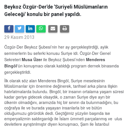
Beykoz Özgür-Der'de 'Suriyeli Müslümanların
Geleceği' konulu bir panel yapıldı.
29 Kasım 2013
Özgür-Der Beykoz Şubesi’nin her ay gerçekleştirdiği, aylık
seminerlerin bu seferki konusu Suriye idi. Özgür-Der Genel
Sekreteri
Musa Üzer
ile Beykoz Şubesi’nden
Menderes
Bingöl
'ün konuşmacı olarak katıldığı program dernek binasında
gerçekleştirildi.
İlk olarak söz alan Menderes Bingöl, Suriye meselesinin
Müslümanlar için önemine değinerek, tarihsel arka plana ilişkin
hatırlatmalarda bulundu. Bingöl, bir insanın ortalama yaşam süresi
kadar geriye gidecek olsaydık, o zaman Suriye diye ayrı bir
ülkenin olmadığını, aramızda hiç bir sınırın da bulunmadığını, bu
coğrafya ile ve burada yaşayan insanlarla bir ve bütün
olduğumuzu görürdük dedi. Geçtiğimiz yüzyılın başında ise
emperyalizmin saldırganlığı ile İslam ümmeti parçalanmış ve ulus
devletlere ayrıştırılmıştır diyen konuşmacı, Şam ile İstanbul