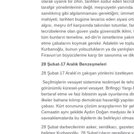
olarak uyanık bir zihin, tarihten südur eden tecrübe,
tarafgir yönelimlerinin değil, meşruiyetin yanınd
sandıkmış gibi algılanmaması gerektiğini; ümmeti
mahiyeti, tarihten bugüne tevarüs eden siyasi ort
algısı, meşru örf karşısında takınılan tutumlar, fa
tecrübelerine olan güven yada güvensizlik iklimi,
tüm bunların temeline, ed-din’in ismetlerine yak
etme çabalarını koymak gerekir. Adaletin ve topl
Kurbanoğlu, bunun yolsuzlukların ya da yanlışla
Firavun’un büyücülerine karşı bir savunma ve dik
28 Şubat-17 Aralık Benzeşmeleri
28 Şubat-17 Aralık’ın çakışan yönlerini özetleyen
Seçilmişlerin vesayet sistemine teslimiyet ile tehdi
görünümlü küresel-yerel vesayet. Brifingçi Yargı
bertaraf etme ve faiz lobisinin ayak oyunlarına d
ilkeler bahane kılınıp demokrasi havariliği yapıla
çabası. Kürt sorununa çözüm arayışlarının bir şek
Cemaatin aynı şekilde Aydın Doğan medyası ile kes
savsaklamalarda bu ilişkilerin de belirleyici olması
28 Şubat darbecilerinin asker, sendikacı, gazetec
belirten Kurbanoğlu, 28 Şubat’çıların gereğince 