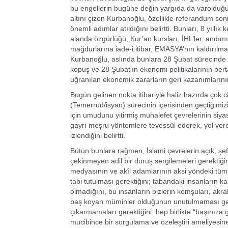
bu engellerin bugüne değin yargıda da varolduğun
altını çizen Kurbanoğlu, özellikle referandum sonr
önemli adımlar atıldığını belirtti. Bunları, 8 yıllı
alanda özgürlüğü, Kur’an kursları, İHL’ler, andımı
mağdurlarına iade-i itibar, EMASYA’nın kaldırılm
Kurbanoğlu, aslında bunlara 28 Şubat sürecinde 
kopuş ve 28 Şubat’ın ekonomi politikalarının berta
uğranılan ekonomik zararların geri kazanımlarının
Bugün gelinen nokta itibariyle haliz hazırda çok c
(Temerrüd/isyan) sürecinin içerisinden geçtiğimi
için umudunu yitirmiş muhalefet çevrelerinin siyas
gayrı meşru yöntemlere tevessül ederek, yol verere
izlendiğini belirtti.
Bütün bunlara rağmen, İslami çevrelerin açık, şe
çekinmeyen adil bir duruş sergilemeleri gerektiğin
medyasının ve akîl adamlarının aksi yöndeki tü
tabi tutulması gerektiğini; tabandaki insanların k
olmadığını, bu insanların bizlerin komşuları, akra
baş koyan müminler olduğunun unutulmaması gerekti
çıkarmamaları gerektiğini; hep birlikte “başınıza ge
mucibince bir sorgulama ve özeleştiri ameliyesine 