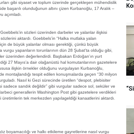
surları gibi siyaset ve toplum üzerinde gerçekleşen mühendislik
Ko
üde başarılı olunduğunun altını çizen Kurbanoğlu, 17 Aralık –
yu açımladı.
oebbels’in sözleri üzerinden darbeler ve yalanlar ilişkisi
özlerini aktardı. Goebbels’in “Halka mutlaka yalan
 için de büyük yalanlar olması gerektiği, çünkü büyük
a vurgu yapanların torunlarının dün 28 Şubat’ta olduğu gibi,
kler üzerinden değerlendirdi. Başbakan Erdoğan’ın yurt
diği 27 Mayıs’a dair olağanüstü hal komutanlarının gazetelere
susa ilişkin örnekler olduğunu vurgulayan Kurbanoğlu,
nde montajlandığı tespit edilen konuşmalarda geçen “30 milyon
guladı. Nasıl ki Gezi sürecinde üretilen “despot, plebisiter
sadece sandık değildir” gibi vurgular sadece sol, seküler ve
“S
darbeci generallerin Washington Post gibi gazetelere verdikleri
li üretimlerin tek merkezden yapılageldiği kanaatlerini aktardı.
öz boyamacılığı ve halkı etkileme gayretlerine nasıl vurgu