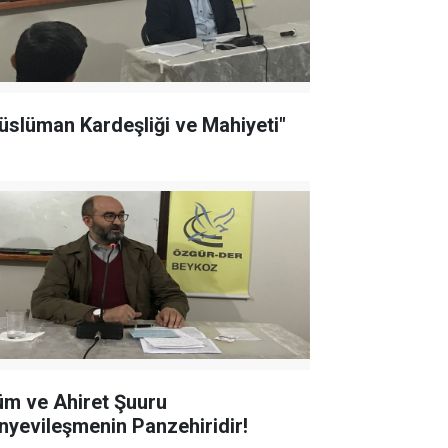
üslüman Kardeşliği ve Mahiyeti"
üm ve Ahiret Şuuru
nyevileşmenin Panzehiridir!