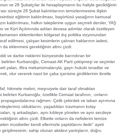
un ve 28 Şubatçılar ile hesaplaşmanın bu haliyle geciktiğinin
ası süreçte 28 Şubat kalıntılarının temizlenmesine ilişkin
k kesintisiz eğitimin kaldırılması, başörtüsü yasağının kamusal
zın kaldırılması, halkın taleplerine uygun seçmeli dersler, YAŞ
ası ve Kürt Açılımında adılan devasa adımlar olarak özetleyen
tamamen eklemlenilen bölgesel dış politika vizyonundan
raf edilmesi, çalışan kesimlerin çalınan haklarının iadesi,
 da eklenmesi gerektiğinin altını çizdi.
iddi ve darbe risklerini bünyesinde barındıran bir
zi belirten Kurbanoğlu, Cemaat-AK Parti çekişmeşi ve seçimler
eti yalan, iftira mekanizmalarıyla, gayrı hukuki isnadlar ve
k, olur vererek nasıl bir çaba içerisine girdiklerinin ibretle
ffaf, hikmete mebni, meşruiyete dair taraf olmaktan
i belirten Kurbanoğlu, özellikle Cemaat tarafının, -onların
m propagandalarına rağmen- Çelik çekirdek ve taban ayrımına
ardeşlerimiz olduklarını, yaşadıkları travmanın kolay
baları, iş arkadaşları, aynı kıbleye yönelen ve aynı secdeye
ğinin altını çizdi. Elbette onların da nefislerini temize
len musibetler kendi ellerinizle yaptıklarını iledir” ayeti
girişilmesinin; sahip olunan akidevi yanlışların, doğru