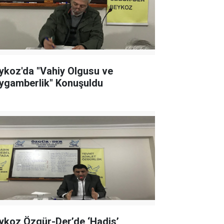
ykoz'da "Vahiy Olgusu ve
ygamberlik" Konuşuldu
ykoz Özgür-Der’de ‘Hadis’