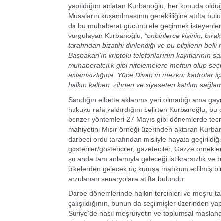
yapıldığını anlatan Kurbanoğlu, her konuda olduğ
Musaların kuşanılmasının gerekliliğine atıfta bu
da bu muhaberat gücünü ele geçirmek isteyenler,
vurgulayan Kurbanoğlu,
“onbinlerce kişinin, bıra
tarafından bizatihi dinlendiği ve bu bilgilerin bel
Başbakan’ın kriptolu telefonlarının kayıtlarının sa
muhaberatçılık gibi nitelemelere meftun olup seç
anlamsızlığına, Yüce Divan’ın mezkur kadrolar içi
halkın kalben, zihnen ve siyaseten katılım sağla
Sandığın elbette aklanma yeri olmadığı ama gay
hukuku rafa kaldırdığını belirten Kurbanoğlu, bu cü
benzer yöntemleri 27 Mayıs gibi dönemlerde tecrüb
mahiyetini Mısır örneği üzerinden aktaran Kurbano
darbeci ordu tarafından misliyle hayata geçirildi
gösteriler/göstericiler, gazeteciler, Gazze örnek
şu anda tam anlamıyla geleceği istikrarsızlık ve 
ülkelerden gelecek üç kuruşa mahkum edilmiş bir ü
arzulanan senaryolara atıfta bulundu.
Darbe dönemlerinde halkın tercihleri ve meşru tal
çalışıldığının, bunun da seçilmişler üzerinden yap
Suriye’de nasıl meşruiyetin ve toplumsal maslah