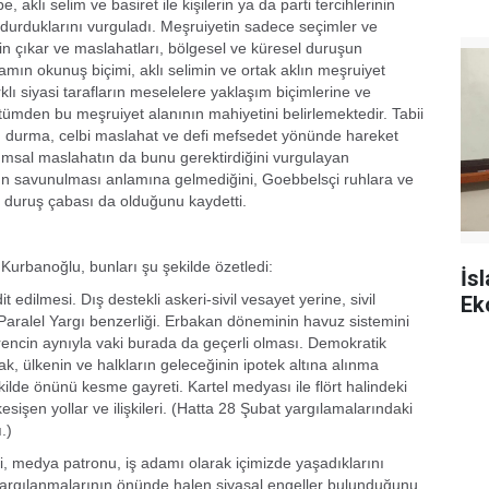
 aklı selim ve basiret ile kişilerin ya da parti tercihlerinin
a durduklarını vurguladı. Meşruiyetin sadece seçimler ve
n çıkar ve maslahatları, bölgesel ve küresel duruşun
amın okunuş biçimi, aklı selimin ve ortak aklın meşruiyet
rklı siyasi tarafların meselelere yaklaşım biçimlerine ve
 tümden bu meşruiyet alanının mahiyetini belirlemektedir. Tabii
ın durma, celbi maslahat ve defi mefsedet yönünde hareket
umsal maslahatın da bunu gerektirdiğini vurgulayan
rın savunulması anlamına gelmediğini, Goebbelsçi ruhlara ve
 duruş çabası da olduğunu kaydetti.
 Kurbanoğlu, bunları şu şekilde özetledi:
İs
t edilmesi. Dış destekli askeri-sivil vesayet yerine, sivil
Ek
-Paralel Yargı benzerliği. Erbakan döneminin havuz sistemini
irencin aynıyla vaki burada da geçerli olması. Demokratik
rak, ülkenin ve halkların geleceğinin ipotek altına alınma
ilde önünü kesme gayreti. Kartel medyası ile flört halindeki
işen yollar ve ilişkileri. (Hatta 28 Şubat yargılamalarındaki
.)
i, medya patronu, iş adamı olarak içimizde yaşadıklarını
yargılanmalarının önünde halen siyasal engeller bulunduğunu,