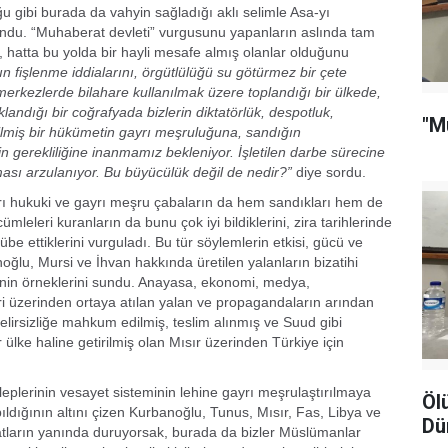
u gibi burada da vahyin sağladığı aklı selimle Asa-yı
lundu. “Muhaberat devleti” vurgusunu yapanların aslında tam
 hatta bu yolda bir hayli mesafe almış olanlar olduğunu
kın fişlenme iddialarını, örgütlülüğü su götürmez bir çete
li merkezlerde bilahare kullanılmak üzere toplandığı bir ülkede,
klandığı bir coğrafyada bizlerin diktatörlük, despotluk,
"M
ilmiş bir hükümetin gayrı meşruluğuna, sandığın
n gerekliliğine inanmamız bekleniyor. İşletilen darbe sürecine
ması arzulanıyor. Bu büyücülük değil de nedir?”
diye sordu.
rı hukuki ve gayrı meşru çabaların da hem sandıkları hem de
mleleri kuranların da bunu çok iyi bildiklerini, zira tarihlerinde
e ettiklerini vurguladı. Bu tür söylemlerin etkisi, gücü ve
ğlu, Mursi ve İhvan hakkında üretilen yalanların bizatihi
ğinin örneklerini sundu. Anayasa, ekonomi, medya,
leri üzerinden ortaya atılan yalan ve propagandaların arından
belirsizliğe mahkum edilmiş, teslim alınmış ve Suud gibi
lke haline getirilmiş olan Mısır üzerinden Türkiye için
eplerinin vesayet sisteminin lehine gayrı meşrulaştırılmaya
Öl
ıldığının altını çizen Kurbanoğlu, Tunus, Mısır, Fas, Libya ve
Dü
atların yanında duruyorsak, burada da bizler Müslümanlar