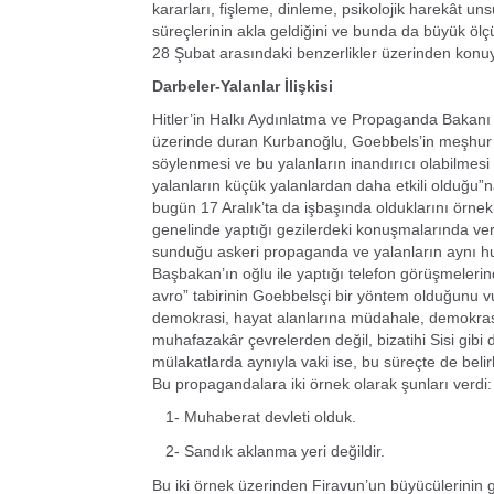
kararları, fişleme, dinleme, psikolojik harekât un
süreçlerinin akla geldiğini ve bunda da büyük ölç
28 Şubat arasındaki benzerlikler üzerinden konu
Darbeler-Yalanlar İlişkisi
Hitler’in Halkı Aydınlatma ve Propaganda Bakanı G
üzerinde duran Kurbanoğlu, Goebbels’in meşhur s
söylenmesi ve bu yalanların inandırıcı olabilmesi
yalanların küçük yalanlardan daha etkili olduğu”n
bugün 17 Aralık’ta da işbaşında olduklarını örne
genelinde yaptığı gezilerdeki konuşmalarında ver
sunduğu askeri propaganda ve yalanların aynı hu
Başbakan’ın oğlu ile yaptığı telefon görüşmeleri
avro” tabirinin Goebbelsçi bir yöntem olduğunu vur
demokrasi, hayat alanlarına müdahale, demokrasi 
muhafazakâr çevrelerden değil, bizatihi Sisi gibi 
mülakatlarda aynıyla vaki ise, bu süreçte de belir
Bu propagandalara iki örnek olarak şunları verdi:
1- Muhaberat devleti olduk.
2-
Sandık aklanma yeri değildir.
Bu iki örnek üzerinden Firavun’un büyücülerinin g