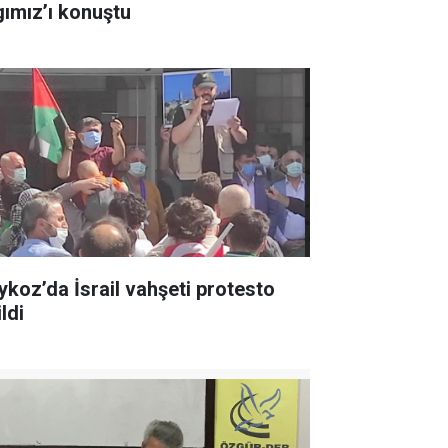
gımız’ı konuştu
ykoz’da İsrail vahşeti protesto
ldi