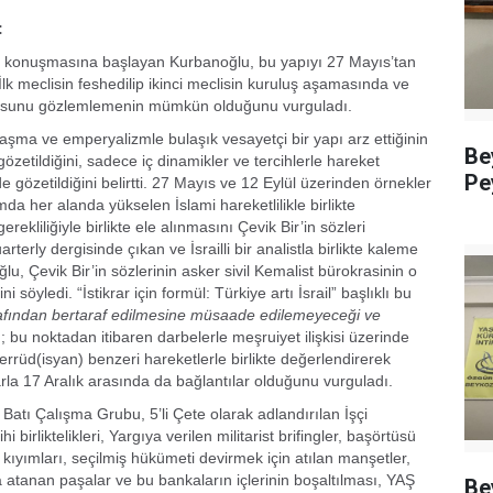
:
rek konuşmasına başlayan Kurbanoğlu, bu yapıyı 27 Mayıs’tan
lk meclisin feshedilip ikinci meclisin kuruluş aşamasında ve
lgusunu gözlemlemenin mümkün olduğunu vurguladı.
lılaşma ve emperyalizmle bulaşık vesayetçi bir yapı arz ettiğinin
Be
zetildiğini, sadece iç dinamikler ve tercihlerle hareket
Pe
 gözetildiğini belirtti. 27 Mayıs ve 12 Eylül üzerinden örnekler
a her alanda yükselen İslami hareketlilikle birlikte
kliliğiyle birlikte ele alınmasını Çevik Bir’in sözleri
erly dergisinde çıkan ve İsrailli bir analistla birlikte kaleme
, Çevik Bir’in sözlerinin asker sivil Kemalist bürokrasinin o
söyledi. “İstikrar için formül: Türkiye artı İsrail” başlıklı bu
t tarafından bertaraf edilmesine müsaade edilemeyeceği ve
 bu noktadan itibaren darbelerle meşruiyet ilişkisi üzerinde
errüd(isyan) benzeri hareketlerle birlikte değerlendirerek
la 17 Aralık arasında da bağlantılar olduğunu vurguladı.
atı Çalışma Grubu, 5’li Çete olarak adlandırılan İşçi
 birliktelikleri, Yargıya verilen militarist brifingler, başörtüsü
kıyımları, seçilmiş hükümeti devirmek için atılan manşetler,
 atanan paşalar ve bu bankaların içlerinin boşaltılması, YAŞ
Be