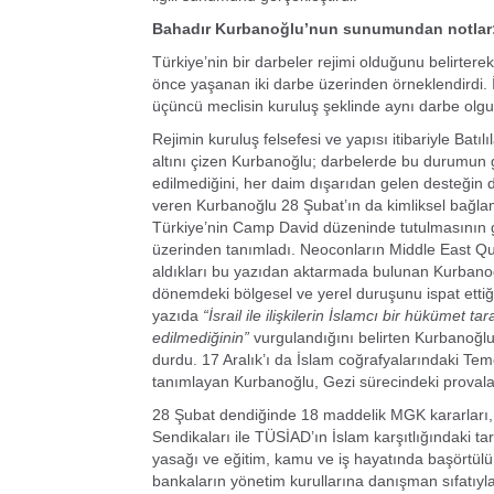
Bahadır Kurbanoğlu’nun sunumundan notlar
Türkiye’nin bir darbeler rejimi olduğunu belirte
önce yaşanan iki darbe üzerinden örneklendirdi. İ
üçüncü meclisin kuruluş şeklinde aynı darbe o
Rejimin kuruluş felsefesi ve yapısı itibariyle Batı
altını çizen Kurbanoğlu; darbelerde bu durumun gö
edilmediğini, her daim dışarıdan gelen desteğin de
veren Kurbanoğlu 28 Şubat’ın da kimliksel bağlamd
Türkiye’nin Camp David düzeninde tutulmasının gere
üzerinden tanımladı. Neoconların Middle East Quart
aldıkları bu yazıdan aktarmada bulunan Kurbanoğlu
dönemdeki bölgesel ve yerel duruşunu ispat ettiğini 
yazıda
“İsrail ile ilişkilerin İslamcı bir hüküme
edilmediğinin”
vurgulandığını belirten Kurbanoğlu;
durdu. 17 Aralık’ı da İslam coğrafyalarındaki Tem
tanımlayan Kurbanoğlu, Gezi sürecindeki provalar
28 Şubat dendiğinde 18 maddelik MGK kararları, B
Sendikaları ile TÜSİAD’ın İslam karşıtlığındaki tarihi
yasağı ve eğitim, kamu ve iş hayatında başörtülü 
bankaların yönetim kurullarına danışman sıfatıyla