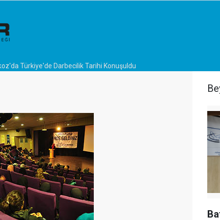
oz'da Türkiye'de Darbecilik Tarihi Konuşuldu
Be
Ba