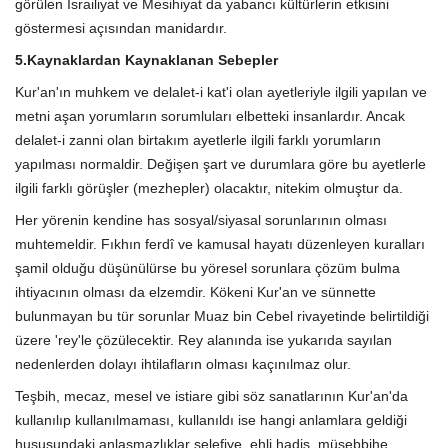
görülen İsrailiyat ve Mesihiyat da yabancı kültürlerin etkisini
göstermesi açısından manidardır.
5.Kaynaklardan Kaynaklanan Sebepler
Kur'an'ın muhkem ve delalet-i kat'i olan ayetleriyle ilgili yapılan ve
metni aşan yorumların sorumluları elbetteki insanlardır. Ancak
delalet-i zanni olan birtakım ayetlerle ilgili farklı yorumların
yapılması normaldir. Değişen şart ve durumlara göre bu ayetlerle
ilgili farklı görüşler (mezhepler) olacaktır, nitekim olmuştur da.
Her yörenin kendine has sosyal/siyasal sorunlarının olması
muhtemeldir. Fıkhın ferdî ve kamusal hayatı düzenleyen kuralları
şamil olduğu düşünülürse bu yöresel sorunlara çözüm bulma
ihtiyacının olması da elzemdir. Kökeni Kur'an ve sünnette
bulunmayan bu tür sorunlar Muaz bin Cebel rivayetinde belirtildiği
üzere 'rey'le çözülecektir. Rey alanında ise yukarıda sayılan
nedenlerden dolayı ihtilafların olması kaçınılmaz olur.
Teşbih, mecaz, mesel ve istiare gibi söz sanatlarının Kur'an'da
kullanılıp kullanılmaması, kullanıldı ise hangi anlamlara geldiği
hususundaki anlaşmazlıklar selefiye, ehli hadis, müşebbihe,