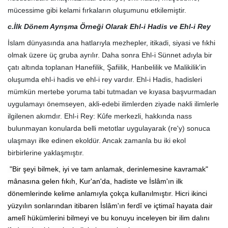
mücessime gibi kelami fırkaların oluşumunu etkilemiştir.
c.İlk Dönem Ayrışma Örneği Olarak Ehl-i Hadis ve Ehl-i Rey
İslam dünyasında ana hatlarıyla mezhepler, itikadi, siyasi ve fıkhi
olmak üzere üç gruba ayrılır. Daha sonra Ehl-i Sünnet adıyla bir
çatı altında toplanan Hanefilik, Şafiilik, Hanbelilik ve Malikilik'in
oluşumda ehl-i hadis ve ehl-i rey vardır. Ehl-i Hadis, hadisleri
mümkün mertebe yoruma tabi tutmadan ve kıyasa başvurmadan
uygulamayı önemseyen, akli-edebi ilimlerden ziyade nakli ilimlerle
ilgilenen akımdır. Ehl-i Rey: Kûfe merkezli, hakkında nass
bulunmayan konularda belli metotlar uygulayarak (re'y) sonuca
ulaşmayı ilke edinen ekoldür. Ancak zamanla bu iki ekol
birbirlerine yaklaşmıştır.
"Bir şeyi bilmek, iyi ve tam anlamak, derinlemesine kavramak"
mânasına gelen fıkıh, Kur'an'da, hadiste ve İslâm'ın ilk
dönemlerinde kelime anlamıyla çokça kullanılmıştır. Hicri ikinci
yüzyılın sonlarından itibaren İslâm'ın ferdî ve içtimaî hayata dair
amelî hükümlerini bilmeyi ve bu konuyu inceleyen bir ilim dalını