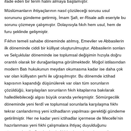
ifade eden bir terim halini almaya başlamıştır.
Müslümanların ihtiyaçlarının nasıl çözüleceği sorusu usul
sorununu gündeme getirmiş, İmam Şafi, er-Risale adlı eseriyle bu
sorunu çözmeye çalışmıştır. Dolayısıyla fıkıh hem usul, hem de
furu şeklinde gelişmiştir.
Fıkhın temeli sahabe döneminde atılmış, Emeviler ve Abbasilerin
ilk döneminde ciddi bir külliyat oluşturulmuştur. Abbasilerin sonları
ve Selçuklular döneminde ise toplumsal değişimin hızıyla doğru
orantılı olarak bir durağanlaşma görülmektedir. Moğol istilasından
modern Batı hukukunun meydan okumasına kadar ise daha çok
var olan külliyatın şerhi ile uğraşılmıştır. Bu dönemde ictihad
kapısının kapandığı düşünülerek var olan tüm sorunların
çözüldüğü, karşılaşılan sorunların fıkıh kitaplarına bakılarak
halledilebileceği algısı büyük oranda yerleşmiştir. Sömürgecilik
döneminde yeni ferdî ve toplumsal sorunlarla karşılaşma fıkhı
tekrar canlandırmış yeni ictihadların yapılması gerektiği gündeme
getirilmiştir. Her ne kadar yeni ictihadlar içermese de Mecelle'nin
hazırlanması yeni fıkhi çalışmalara ihtiyaç duyulduğunu