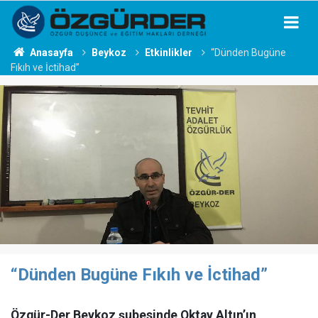
Anasayfa
Beykoz
Etkinlikler
“Dünden Bugüne
Fıkıh ve İctihad”
“Dünden Bugüne Fıkıh ve İctihad”
Özgür-Der Beykoz şubesinde Oktay Altın’ın