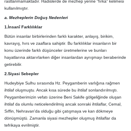
rastlanmamaktadır. Hadislerde de mezhep yerine "fırka" kelimesi
kullanılmıştır.
a. Mezheplerin Doğuş Nedenleri
1.İnsanî Farklılıklar
Bütün insanlar birbirlerinden farklı karakter, anlayış, birikim,
kavrayış, hırs ve zaaflara sahiptir. Bu farklılıklar insanların bir
konu üzerinde farklı düşünceler üretmelerine ve bunları
hayatlarına aktarırlarken diğer insanlardan ayrışmayı beraberinde
getirebilir.
2.Siyasi Sebepler
Hudeybiye Sulhu sırasında Hz. Peygamberin varlığına rağmen
ihtilaf oluşmuştu. Ancak kısa sürede bu ihtilaf sonlandırılmıştı.
Peygamberimizin vefatı üzerine Beni Sakife gölgeliğinde oluşan
ihtilaf da olumlu neticelendirilmiş ancak sonraki ihtilaflar, Cemal,
Sıffin, Nehravan'da olduğu gibi çatışmaya ve kan dökmeye
dönüşmüştü. Zamanla siyasi mezhepler oluşmuş ihtilaflar da
tefrikaya evrilmiştir.