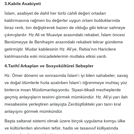
3.Kabile Asabiyeti
İslam, asabiyet de dahil her türlü cahili değeri ortadan
kaldırmasına rağmen bu değerler uygun ortam bulduklarında
biraz renk, ton değiştirerek bazen de olduğu gibi tekrar sahneye
çıkmışlardır. Hz.Ali ve Muaviye arasındaki rekabet, İslam öncesi
Beniümeyye ile Benihaşim arasındaki rekabeti tekrar gündeme
getirmiştir. Mudar kabilesinin Hz. Ali'ye, Rebia'nın Haricilere
katılmasında eski mücadelelerinin mutlaka etkisi vardı.
4.Tarihî Arkaplan ve Sosyokültürel Sebepler
Hz. Ömer dönemi ve sonrasında İslam'ı iyi bilen sahabeler, savaş
ve doğal ölümlerle hızla azalırken İslam'ı öğrenmeye muhtaç yüz
binlerce insan Müslümanlaşıyordu. Siyasi-itikadi mezheplerde
geçmiş anlayışların tesirini görmek mümkündür. Hz. Ali'yi yarı ilah
mesabesine yerleştiren anlayışta Zerdüştlükteki yarı tanrı kral
anlayışını görmek mümkündür.
Başta saltanat sistemi olmak üzere birçok uygulama komşu ülke
ve kültürlerden alınırken tefsir, hadis ve tasavvuf külliyatında