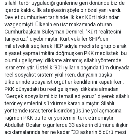
silahlı terör uyguladığı günlerine geri dönünce biz de
içerde kaldık. İlk ateşkesin şöyle bir özel yanı vardı.
Devlet cumhuriyet tarihinde ilk kez Kürt inkârından
vazgeçmişti. Ülkenin en üst makamında oturan
Cumhurbaşkanı Süleyman Demirel, “Kürt realitesini
tanıyoruz.” diyebilmiştir. Kürt vekiller SHP’den
milletvekili seçilerek HEP adıyla mecliste grup olarak
siyaset yapma imkânı doğmuşken PKK meclisteki bu
olumlu gelişmeyi dikkate almamış silahlı yöntemde
ısrar etmiştir. Üstelik ’90’lı yılların başında tüm dünyada
reel sosyalist sistem yıkılırken, dünyanın başka
ülkelerinde sosyalist örgütler kendilerini kapatırken,
PKK dünyadaki bu reel gelişmeyi dikkate almadan
“Gerçek sosyalizmi biz temsil ediyoruz” diyerek silahlı
terör eylemlerini sürdürme kararı almıştır. Silahlı
yöntemde ısrar, terör kısırdöngüsüne yol açmasına
rağmen PKK bu terör yöntemini terk etmemiştir.
Abdullah Öcalan o günlerde 33 askerin ölümüne ilişkin
açıklamalarında her ne kadar “33 askerin öldürülmesi