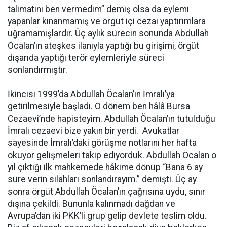
talimatını ben vermedim” demiş olsa da eylemi
yapanlar kınanmamış ve örgüt içi cezai yaptırımlara
uğramamışlardır. Üç aylık sürecin sonunda Abdullah
Öcalan’ın ateşkes ilanıyla yaptığı bu girişimi, örgüt
dışarıda yaptığı terör eylemleriyle süreci
sonlandırmıştır.
İkincisi 1999’da Abdullah Öcalan’ın İmralı’ya
getirilmesiyle başladı. O dönem ben hâlâ Bursa
Cezaevi’nde hapisteyim. Abdullah Öcalan’ın tutulduğu
İmralı cezaevi bize yakın bir yerdi. Avukatlar
sayesinde İmralı’daki görüşme notlarını her hafta
okuyor gelişmeleri takip ediyorduk. Abdullah Öcalan o
yıl çıktığı ilk mahkemede hâkime dönüp “Bana 6 ay
süre verin silahları sonlandırayım.” demişti. Üç ay
sonra örgüt Abdullah Öcalan’ın çağrısına uydu, sınır
dışına çekildi. Bununla kalınmadı dağdan ve
Avrupa’dan iki PKK’li grup gelip devlete teslim oldu.