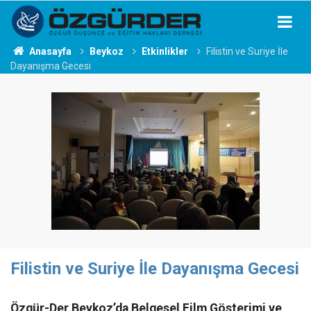
Anasayfa
Beykoz
Etkinlikler
Filistin ve Suriye İle
Dayanışma Gecesi
Filistin ve Suriye İle Dayanışma Gecesi
Özgür-Der Beykoz’da Belgesel Film Gösterimi ve