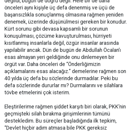
değildi, bugün de doğru değil. Hele bir de daha
önceleri aynı kişiyle üç defa denenmiş ve üçü de
başarısızlıkla sonuçlanmış olmasına rağmen yeniden
denemek, üzerinde düşünülmesi gereken bir konudur.
Kürt sorunu gibi devasa kapsamlı bir sorunun
konuşulması, çözüme kavuşturulması, hürriyeti
kısıtlanmış insanlarla değil, özgür insanlar arasında
yapılabilir ancak. Dün de bugün de Abdullah Öcalan’ı
esas almayan yeri geldiğinde onu dinlemeyen bir
örgüt var. Daha önceleri de “Önderliğimizin
açıklamalarını esas alacağız.” demelerine rağmen son
40 yılda üç defa bu sözlerinde durmadılar. Peki bu
defa sözlerinde dururlar mı? Durmalarını ve silahlara
tövbe etmelerini çok isterim.
Eleştirilerime rağmen şiddet karşıtı biri olarak, PKK’nin
geçmişteki silah bırakma girişimlerinin tümünü
destekledim. Bu süreçler başladığında ilk tepkim,
“Devlet hiçbir adım atmasa bile PKK gereksiz