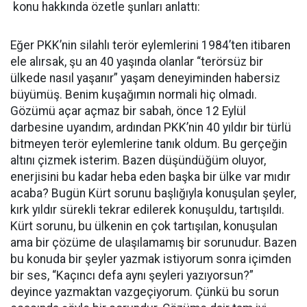
konu hakkında özetle şunları anlattı:
Eğer PKK’nin silahlı terör eylemlerini 1984’ten itibaren
ele alırsak, şu an 40 yaşında olanlar “terörsüz bir
ülkede nasıl yaşanır” yaşam deneyiminden habersiz
büyümüş. Benim kuşağımın normali hiç olmadı.
Gözümü açar açmaz bir sabah, önce 12 Eylül
darbesine uyandım, ardından PKK’nin 40 yıldır bir türlü
bitmeyen terör eylemlerine tanık oldum. Bu gerçeğin
altını çizmek isterim. Bazen düşündüğüm oluyor,
enerjisini bu kadar heba eden başka bir ülke var mıdır
acaba? Bugün Kürt sorunu başlığıyla konuşulan şeyler,
kırk yıldır sürekli tekrar edilerek konuşuldu, tartışıldı.
Kürt sorunu, bu ülkenin en çok tartışılan, konuşulan
ama bir çözüme de ulaşılamamış bir sorunudur. Bazen
bu konuda bir şeyler yazmak istiyorum sonra içimden
bir ses, “Kaçıncı defa aynı şeyleri yazıyorsun?”
deyince yazmaktan vazgeçiyorum. Çünkü bu sorun