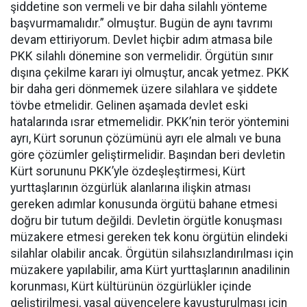
şiddetine son vermeli ve bir daha silahlı yönteme
başvurmamalıdır.” olmuştur. Bugün de aynı tavrımı
devam ettiriyorum. Devlet hiçbir adım atmasa bile
PKK silahlı dönemine son vermelidir. Örgütün sınır
dışına çekilme kararı iyi olmuştur, ancak yetmez. PKK
bir daha geri dönmemek üzere silahlara ve şiddete
tövbe etmelidir. Gelinen aşamada devlet eski
hatalarında ısrar etmemelidir. PKK’nin terör yöntemini
ayrı, Kürt sorunun çözümünü ayrı ele almalı ve buna
göre çözümler geliştirmelidir. Başından beri devletin
Kürt sorununu PKK’yle özdeşleştirmesi, Kürt
yurttaşlarının özgürlük alanlarına ilişkin atması
gereken adımlar konusunda örgütü bahane etmesi
doğru bir tutum değildi. Devletin örgütle konuşması
müzakere etmesi gereken tek konu örgütün elindeki
silahlar olabilir ancak. Örgütün silahsızlandırılması için
müzakere yapılabilir, ama Kürt yurttaşlarının anadilinin
korunması, Kürt kültürünün özgürlükler içinde
geliştirilmesi, yasal güvencelere kavuşturulması için