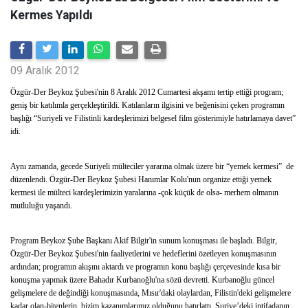
Kermes Yapıldı
09 Aralık 2012
Özgür-Der Beykoz Şubesi'nin 8 Aralık 2012 Cumartesi akşamı tertip ettiği program;
geniş bir katılımla gerçekleştirildi. Katılanların ilgisini ve beğenisini çeken programın
başlığı “Suriyeli ve Filistinli kardeşlerimizi belgesel film gösterimiyle hatırlamaya davet”
idi.
Aynı zamanda, gecede Suriyeli mülteciler yararına olmak üzere bir “yemek kermesi” de
düzenlendi. Özgür-Der Beykoz Şubesi Hanımlar Kolu'nun organize ettiği yemek
kermesi ile mülteci kardeşlerimizin yaralarına -çok küçük de olsa- merhem olmanın
mutluluğu yaşandı.
Program Beykoz Şube Başkanı Akif Bilgir'in sunum konuşması ile başladı. Bilgir,
Özgür-Der Beykoz Şubesi'nin faaliyetlerini ve hedeflerini özetleyen konuşmasının
ardından; programın akışını aktardı ve programın konu başlığı çerçevesinde kısa bir
konuşma yapmak üzere Bahadır Kurbanoğlu'na sözü devretti. Kurbanoğlu güncel
gelişmelere de değindiği konuşmasında, Mısır'daki olaylardan, Filistin'deki gelişmelere
kadar olan-bitenlerin, bizim kazanımlarımız olduğunu hatırlattı. Suriye’deki intifadanın