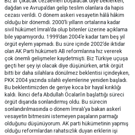
Biz af çıkacak cezaevleri boşalacak diye beklerken,
dağdan ve Avrupa’dan gelip teslim olanlara da hapis
cezası verildi. O dönem askeri vesayetin hâlâ hâkim
olduğu bir dönemdi. 2000’li yılların ortalarına kadar
sivil hükümet İmralı’da olup bitenler üzerine açıklama
bile yapamıyordu. 1999’dan 2004’e kadar tam beş yıl
örgüt eylem yapmadı. Bu süre içinde 2002’de iktidar
olan AK Parti hükümeti AB reformlarına hız vererek
çok önemli gelişmeler kaydetmişti. Biz Türkiye uçuşa
geçti her şey iyi olacak diye düşünürken, artık örgüt
bitti bir daha silahlara dönülmez beklentisi içindeyken,
PKK 2004 yazında silahlı eylemlerine yeniden başladı.
Bu beklentimizden de geriye koca bir hayal kırıklığı
kaldı. İkinci defa Abdullah Öcalan’ın başlattığı süreci
örgüt dışarıda sonlandırmış oldu. Bu sürecin
sonlandırılmasında o dönem İmralı’ya bakan askerî
vesayetin bitmesini istemeyen paşaların parmağı
olduğunu düşünüyorum. AK parti hükümetinin yapmış
olduğu reformlardan rahatsızlık duyan erklerin işi