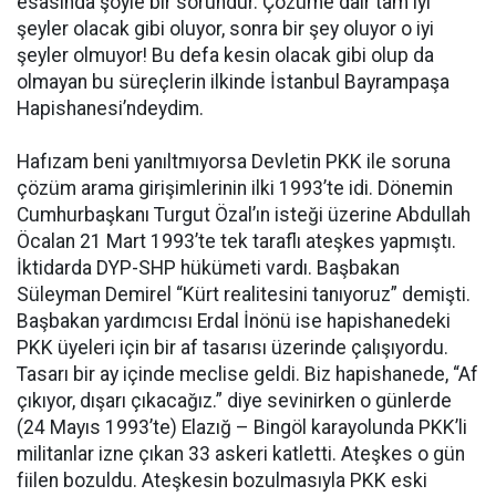
esasında şöyle bir sorundur. Çözüme dair tam iyi
şeyler olacak gibi oluyor, sonra bir şey oluyor o iyi
şeyler olmuyor! Bu defa kesin olacak gibi olup da
olmayan bu süreçlerin ilkinde İstanbul Bayrampaşa
Hapishanesi’ndeydim.
Hafızam beni yanıltmıyorsa Devletin PKK ile soruna
çözüm arama girişimlerinin ilki 1993’te idi. Dönemin
Cumhurbaşkanı Turgut Özal’ın isteği üzerine Abdullah
Öcalan 21 Mart 1993’te tek taraflı ateşkes yapmıştı.
İktidarda DYP-SHP hükümeti vardı. Başbakan
Süleyman Demirel “Kürt realitesini tanıyoruz” demişti.
Başbakan yardımcısı Erdal İnönü ise hapishanedeki
PKK üyeleri için bir af tasarısı üzerinde çalışıyordu.
Tasarı bir ay içinde meclise geldi. Biz hapishanede, “Af
çıkıyor, dışarı çıkacağız.” diye sevinirken o günlerde
(24 Mayıs 1993’te) Elazığ – Bingöl karayolunda PKK’li
militanlar izne çıkan 33 askeri katletti. Ateşkes o gün
fiilen bozuldu. Ateşkesin bozulmasıyla PKK eski