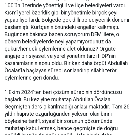
100’ün üzerinde yönettiği il ve İlçe belediyeleri vardı.
Kısmî yerel özerklik gibi bir yönetimle birçok şeyi
yapabiliyorlardı. Bölgede çok dilli belediyecilik dönemi
başlamıştı. Kürtçenin önündeki engeller kalkmıştı.
Bugünden bakınca bazen soruyorum DEM’lilere, o
dönem belediyelerde neyi yapamıyordunuz da
çukur/hendek eylemlerine alet oldunuz? Örgüte
angaje bir siyaset ve yerel yönetim tarzı HDP’nin
kazanımlarının sonu oldu. Bir kez daha örgüt Abdullah
Öcalan’la başlayan süreci sonlandırıp silahlı terör
eylemlerine geri döndü.
1 Ekim 2024’ten beri çözüm sürecinin dördüncüsü
başladı. Bu kez yine muhatap Abdullah Öcalan.
Geçmişten ders çıkarılmadığı anlaşılmaktadır. Tam 26
yıldır hapiste özgürlüğünden yoksun olan birini
böylesine tarihî, siyasî bir sorunun çözümünde
muhatap kabul etmek, bence geçmişte de doğru