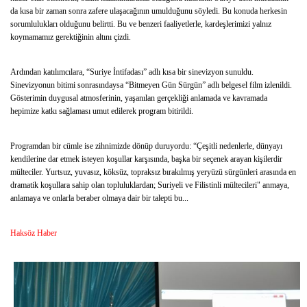
da kısa bir zaman sonra zafere ulaşacağının umulduğunu söyledi. Bu konuda herkesin
sorumlulukları olduğunu belirtti. Bu ve benzeri faaliyetlerle, kardeşlerimizi yalnız
koymamamız gerektiğinin altını çizdi.
Ardından katılımcılara, “Suriye İntifadası” adlı kısa bir sinevizyon sunuldu.
Sinevizyonun bitimi sonrasındaysa “Bitmeyen Gün Sürgün” adlı belgesel film izlenildi.
Gösterimin duygusal atmosferinin, yaşanılan gerçekliği anlamada ve kavramada
hepimize katkı sağlaması umut edilerek program bitirildi.
Programdan bir cümle ise zihnimizde dönüp duruyordu: “Çeşitli nedenlerle, dünyayı
kendilerine dar etmek isteyen koşullar karşısında, başka bir seçenek arayan kişilerdir
mülteciler. Yurtsuz, yuvasız, köksüz, topraksız bırakılmış yeryüzü sürgünleri arasında en
dramatik koşullara sahip olan topluluklardan; Suriyeli ve Filistinli mültecileri" anmaya,
anlamaya ve onlarla beraber olmaya dair bir talepti bu...
Haksöz Haber