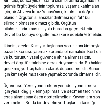
Birincisi, bunca yıldan sonra silah bırakma aşamasına
gelmiş örgüt üyelerinin toplumsal yaşama katılmaları
için, bir Af veya İnfaz Yasası’nın çıkarılması doğru
olanıdır. Örgütün silahsızlandırılması için “af” bu
sürecin olmazsa olmazı gibidir. Örgütün
silahsızlandırılmasının yolu buradan geçmektedir.
Devlet bu konuyu örgütle müzakere edebilir/etmelidir.
İkincisi, devlet Kürt yurttaşlarının sorunlarını kimseyle
pazarlık konusu yapmak zorunda olmamalıdır. Kürt dili
ve kültürünün yasal güvence altına alınması için,
devlet örgütün talebine gerek duymamalıdır. Bu haklar
gecikmiş yurttaş hakları olarak düşünülmelidir. Bunun
için kimseyle müzakere yapmak zorunda olmamalıdır.
Üçüncüsü: Yerel yönetimlerin yerinden yönetilmesi
için yasal değişiklerin yapılması ve seçmen tercihinin
esas alınmasına özen gösterilmelidir. Kayyımlara son
verilmelidir. Bu da bir devletin yurttaşlarına tanıdığı