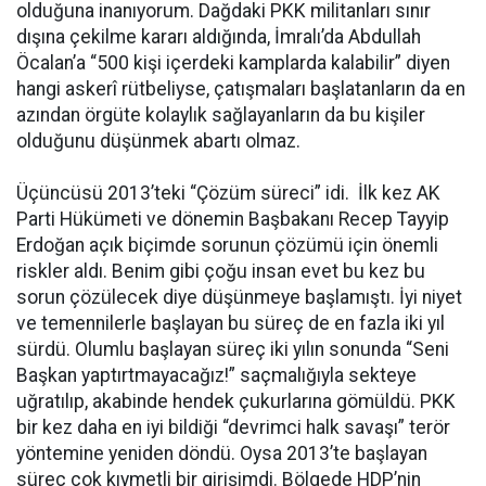
olduğuna inanıyorum. Dağdaki PKK militanları sınır
dışına çekilme kararı aldığında, İmralı’da Abdullah
Öcalan’a “500 kişi içerdeki kamplarda kalabilir” diyen
hangi askerî rütbeliyse, çatışmaları başlatanların da en
azından örgüte kolaylık sağlayanların da bu kişiler
olduğunu düşünmek abartı olmaz.
Üçüncüsü 2013’teki “Çözüm süreci” idi. İlk kez AK
Parti Hükümeti ve dönemin Başbakanı Recep Tayyip
Erdoğan açık biçimde sorunun çözümü için önemli
riskler aldı. Benim gibi çoğu insan evet bu kez bu
sorun çözülecek diye düşünmeye başlamıştı. İyi niyet
ve temennilerle başlayan bu süreç de en fazla iki yıl
sürdü. Olumlu başlayan süreç iki yılın sonunda “Seni
Başkan yaptırtmayacağız!” saçmalığıyla sekteye
uğratılıp, akabinde hendek çukurlarına gömüldü. PKK
bir kez daha en iyi bildiği “devrimci halk savaşı” terör
yöntemine yeniden döndü. Oysa 2013’te başlayan
süreç çok kıymetli bir girişimdi. Bölgede HDP’nin