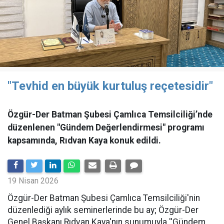
"Tevhid en büyük kurtuluş reçetesidir"
Özgür-Der Batman Şubesi Çamlıca Temsilciliği’nde
düzenlenen "Gündem Değerlendirmesi" programı
kapsamında, Rıdvan Kaya konuk edildi.
19 Nisan 2026
​Özgür-Der Batman Şubesi Çamlıca Temsilciliği'nin
düzenlediği aylık seminerlerinde bu ay; Özgür-Der
Genel Başkanı Rıdvan Kaya'nın sunumuyla ''Gündem