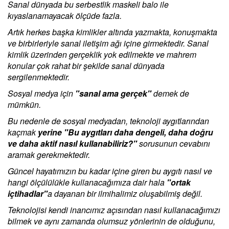
Sanal dünyada bu serbestlik maskeli balo ile
kıyaslanamayacak ölçüde fazla.
Artık herkes başka kimlikler altında yazmakta, konuşmakta
ve birbirleriyle sanal iletişim ağı içine girmektedir. Sanal
kimlik üzerinden gerçeklik yok edilmekte ve mahrem
konular çok rahat bir şekilde sanal dünyada
sergilenmektedir.
Sosyal medya için
"sanal ama gerçek"
demek de
mümkün.
Bu nedenle de sosyal medyadan, teknoloji aygıtlarından
kaçmak
yerine "Bu aygıtları daha dengeli, daha doğru
ve daha aktif nasıl kullanabiliriz?"
sorusunun cevabını
aramak gerekmektedir.
Güncel hayatımızın bu kadar içine giren bu aygıtı nasıl ve
hangi ölçülülükle kullanacağımıza dair hala
"ortak
içtihadlar"
a dayanan bir ilmihalimiz oluşabilmiş değil.
Teknolojisi kendi inancımız açısından nasıl kullanacağımızı
bilmek ve aynı zamanda olumsuz yönlerinin de olduğunu,