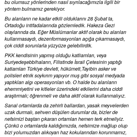
bu olumsuz yönlerinden nasıl sıyrılacağımızla ilgili bir
yöntem bulmamız gerekiyor.
Bu alanların ne kadar etkili olduklarını 28 Şubat ta,
Ortadoğu intifadalarında gözlemledik. Hakeza Gezi
olaylarında da. Eğer Müslümanlar aktif olarak bu alanları
kullanmasaydı, dezenformasyonları açığa çıkarmasaydı,
çok ciddi sorunlarla yüzyüze gelebilirdik.
PKK kendisinin yapmış olduğu katliamları, veya
Suriyedeşebbihaların, Filistinde İsrail Çetesinin yaptığı
katiamları Türkiye devleti, hükümeti,Tayibin asker ve
polisleri etnik soykırım yapıyor muş gibi sosyal medyada
yaptıkları algı operasyonları vb. O halde bu alanların
ehemmiyetini ve kitleler üzerindeki etkilerini daha ciddi
araştırmalı; öğrenmeli ve daha aktif olarak kullanmalıyız.
Sanal ortamlarda da zehirli ballardan, yasak meyvelerden
uzak durmalı, sehven düşülen durumlar da, bizler de
nefsimizi baştan çıkaran ortamları hemen terk etmeliyiz.
Çünkü o ortamlarda kaldığımızda, nefsimize mağlup olup
bizi yolumuzdan alıkoyan haz kokularından korunmamız,