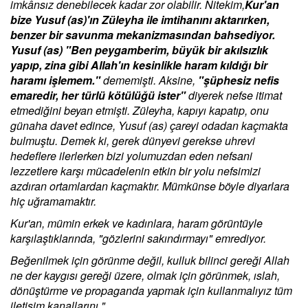
imkânsız denebilecek kadar zor olabilir. Nitekim,
Kur'an
bize Yusuf (as)'ın Züleyha ile imtihanını aktarırken,
benzer bir savunma mekanizmasından bahsediyor.
Yusuf (as) "Ben peygamberim, büyük bir akılsızlık
yapıp, zina gibi Allah'ın kesinlikle haram kıldığı bir
haramı işlemem."
dememişti. Aksine,
"şüphesiz nefis
emaredir, her türlü kötülüğü ister"
diyerek nefse itimat
etmediğini beyan etmişti. Züleyha, kapıyı kapatıp, onu
günaha davet edince, Yusuf (as) çareyi odadan kaçmakta
bulmuştu. Demek ki, gerek dünyevi gerekse uhrevi
hedeflere ilerlerken bizi yolumuzdan eden nefsani
lezzetlere karşı mücadelenin etkin bir yolu nefsimizi
azdıran ortamlardan kaçmaktır. Mümkünse böyle diyarlara
hiç uğramamaktır.
Kur'an, mümin erkek ve kadınlara, haram görüntüyle
karşılaştıklarında, "gözlerini sakındırmayı" emrediyor.
Beğenilmek için görünme değil, kulluk bilinci gereği Allah
ne der kaygısı gereği üzere, olmak için görünmek, ıslah,
dönüştürme ve propaganda yapmak için kullanmalıyız tüm
iletişim kanallarını."