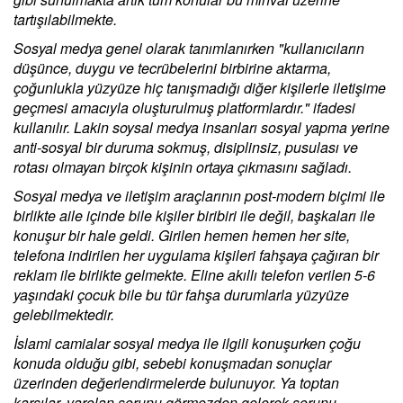
tartışılabilmekte.
Sosyal medya genel olarak tanımlanırken "kullanıcıların
düşünce, duygu ve tecrübelerini birbirine aktarma,
çoğunlukla yüzyüze hiç tanışmadığı diğer kişilerle iletişime
geçmesi amacıyla oluşturulmuş platformlardır." ifadesi
kullanılır. Lakin soysal medya insanları sosyal yapma yerine
anti-sosyal bir duruma sokmuş, disiplinsiz, pusulası ve
rotası olmayan birçok kişinin ortaya çıkmasını sağladı.
Sosyal medya ve iletişim araçlarının post-modern biçimi ile
birlikte aile içinde bile kişiler biribiri ile değil, başkaları ile
konuşur bir hale geldi. Girilen hemen hemen her site,
telefona indirilen her uygulama kişileri fahşaya çağıran bir
reklam ile birlikte gelmekte. Eline akıllı telefon verilen 5-6
yaşındaki çocuk bile bu tür fahşa durumlarla yüzyüze
gelebilmektedir.
İslami camialar sosyal medya ile ilgili konuşurken çoğu
konuda olduğu gibi, sebebi konuşmadan sonuçlar
üzerinden değerlendirmelerde bulunuyor. Ya toptan
karşılar, varolan sorunu görmezden gelerek sorunu