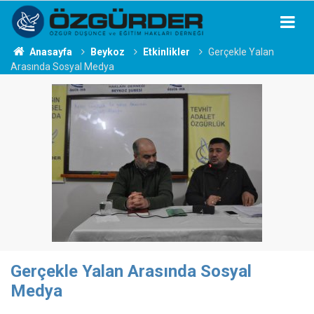
Anasayfa
Beykoz
Etkinlikler
Gerçekle Yalan
Arasında Sosyal Medya
Gerçekle Yalan Arasında Sosyal
Medya