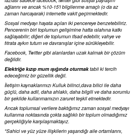
fazlası sadece facebook, twitter gibi sosyal paylaşım
ağlarını ve ancak %10-15'i bilgilenme amaçlı (o da az
zaman harcayarak) internette vakit geçirmektedir.
Sosyal medyayı hayata açılan iki pencereye benzetebiliriz.
Pencerenin biri toplumun gelişimine hatta ıslahına katkı
sağlayabilir; diğeri de toplumun ifsad edebilir, vahye ve
fıtrata aykırı tutum ve davranışlar içine sürükleyebilir.
Facebook, Twitter gibi alanlardan uzak kalmak bir çözüm
değildir.
Elektriğe kızıp mum ışığında oturmak
tabii ki tercih
edeceğimiz bir güzellik değil.
İletişim kaynaklarımızı Kulluk bilinci,dava bilici ile daha
güçlü, daha adil, daha ahlaklı, daha bilgili ve daha sorumlu
bir şekilde kullanmamızın zaruret teşkil etmektedir.
Ancak toplumsal verilere baktığımız zaman sosyal medyayı
kullanma noktasında çokta sağlıklı bir toplum olmadığımız
gerçekliğiyle karşılaşmaktayız.
"Sahici ve yüz yüze ilişkilerin yaşandığı aile ortamlarını,