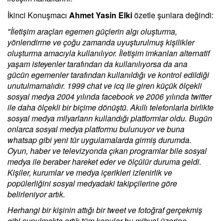
İkinci Konuşmacı
Ahmet Yasin Elki
özetle şunlara değindi:
"İletişim araçları egemen güçlerin algı oluşturma,
yönlendirme ve çoğu zamanda uyuşturulmuş kişilikler
oluşturma amacıyla kullanılıyor. İletişim imkanları alternatif
yaşam isteyenler tarafından da kullanılıyorsa da ana
gücün egemenler tarafından kullanıldığı ve kontrol edildiği
unutulmamalıdır. 1999 chat ve icq ile giren küçük ölçekli
sosyal medya 2004 yılında facebook ve 2006 yılında twitter
ile daha ölçekli bir biçime dönüştü. Akıllı telefonlarla birlikte
sosyal medya milyarların kullandığı platformlar oldu. Bugün
onlarca sosyal medya platformu bulunuyor ve buna
whatsap gibi yeni tür uygulamalarda girmiş durumda.
Oyun, haber ve televizyonda çıkan programlar bile sosyal
medya ile beraber hareket eder ve ölçülür duruma geldi.
Kişiler, kurumlar ve medya içerikleri izlenirlik ve
popülerliğini sosyal medyadaki takipçilerine göre
belirleniyor artık.
Herhangi bir kişinin attığı bir tweet ve fotoğraf gerçekmiş
gibi sunulmakta artık tüm konular bu mihval üzerine