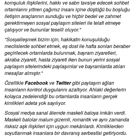
komşuluk ilişkilerini, hakkı ve sabrı tavsiye edecek sohbet
ortamlarını yitiren çağımız insanı içine düştüğü bu boşluğu
iletişim araçlarının sunduğu ve hiçbir bedel ve zahmet
gerektirmeyen sosyal paylaşım siteleri ile telafi etmeye
çalışıyor ve bununlar teselli oluyor."
"Sosyalleşmek bizim için, hakikatin konuşulduğu
meclislerde sohbet etmek, eş dost ile hafta sonları beraber
geçirilecek ortamlarda bulunmak, bayram ziyaretleri,
akraba ziyareti, hasta ziyareti iken bunun yerini sosyal
paylaşım sitelerindeki paylaşımlar ve bayramlarda atılan
mesajlar almıştır."
Özellikle
Facebook
ve
Twitter
gibi paylaşım ağları
insanların kontrol duygularını azaltıyor. Ahlaki değerlerin
kolayca zedelendiği bu ortamlarda insanların gerçek
kimlikleri adeta yok sayılıyor.
Sosyal medya sanal âlemde maskeli baloya imkân verdi.
Maskeli balolar malum gizemli, romantik ve aynı zamanda
risksiz aşk ilişkileri için uygun mekânlardı. Kimliklerden
soyutlanmak insanlara bir davranış serbestîsi getiriyordu.