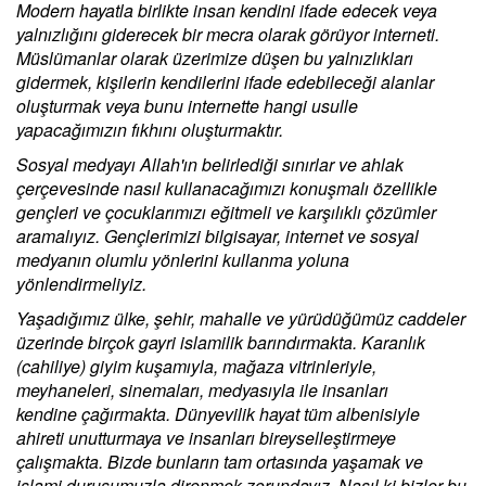
Modern hayatla birlikte insan kendini ifade edecek veya
yalnızlığını giderecek bir mecra olarak görüyor interneti.
Müslümanlar olarak üzerimize düşen bu yalnızlıkları
gidermek, kişilerin kendilerini ifade edebileceği alanlar
oluşturmak veya bunu internette hangi usulle
yapacağımızın fıkhını oluşturmaktır.
Sosyal medyayı Allah'ın belirlediği sınırlar ve ahlak
çerçevesinde nasıl kullanacağımızı konuşmalı özellikle
gençleri ve çocuklarımızı eğitmeli ve karşılıklı çözümler
aramalıyız. Gençlerimizi bilgisayar, internet ve sosyal
medyanın olumlu yönlerini kullanma yoluna
yönlendirmeliyiz.
Yaşadığımız ülke, şehir, mahalle ve yürüdüğümüz caddeler
üzerinde birçok gayri islamilik barındırmakta. Karanlık
(cahiliye) giyim kuşamıyla, mağaza vitrinleriyle,
meyhaneleri, sinemaları, medyasıyla ile insanları
kendine çağırmakta. Dünyevilik hayat tüm albenisiyle
ahireti unutturmaya ve insanları bireyselleştirmeye
çalışmakta. Bizde bunların tam ortasında yaşamak ve
islami duruşumuzla direnmek zorundayız. Nasıl ki bizler bu