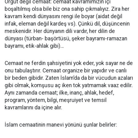
Örgüt değil cemaat: cemaat kavramımızın içi
boşaltılmış olsa bile biz ona sahip çıkmalıyız. Zira her
kavram kendi dünyasını rengi ile boyar (aidat değil
infak, eleman değil kardeş vs). Çünkü dil, düşüncenin
meskenidir. Her dünyanın dili vardır, her dilin de
dünyası (türban- başörtüsü, şeker bayramı-ramazan
bayramı, etik-ahlak gibi)…
Cemaat ne ferdin şahsiyetini yok eder, yok sayar ne de
onu tabulaştırır. Cemaat organize bir yapıdır ve canlı
bir beden gibidir. Zaten İslam’da da bir vücudun azaları
gibi olmak, komşusu aç iken tok yatmamak vaaz edilir.
Aynı zamanda cemaat; ilke, inanç, ahlak, hedef,
program, yöntem, bilgi, meşruiyet ve temsil
kavramlarını da içine alır.
İslam cemaatinin manevi yönünü şunlar belirler: