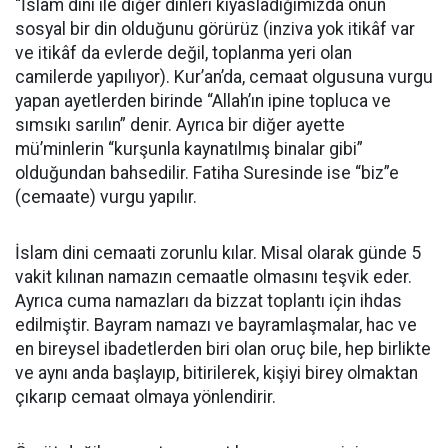
“İslam dini ile diğer dinleri kıyasladığımızda onun
sosyal bir din olduğunu görürüz (inziva yok itikâf var
ve itikâf da evlerde değil, toplanma yeri olan
camilerde yapılıyor). Kur’an’da, cemaat olgusuna vurgu
yapan ayetlerden birinde “Allah’ın ipine topluca ve
sımsıkı sarılın” denir. Ayrıca bir diğer ayette
mü’minlerin “kurşunla kaynatılmış binalar gibi”
olduğundan bahsedilir. Fatiha Suresinde ise “biz”e
(cemaate) vurgu yapılır.
İslam dini cemaati zorunlu kılar. Misal olarak günde 5
vakit kılınan namazın cemaatle olmasını teşvik eder.
Ayrıca cuma namazları da bizzat toplantı için ihdas
edilmiştir. Bayram namazı ve bayramlaşmalar, hac ve
en bireysel ibadetlerden biri olan oruç bile, hep birlikte
ve aynı anda başlayıp, bitirilerek, kişiyi birey olmaktan
çıkarıp cemaat olmaya yönlendirir.