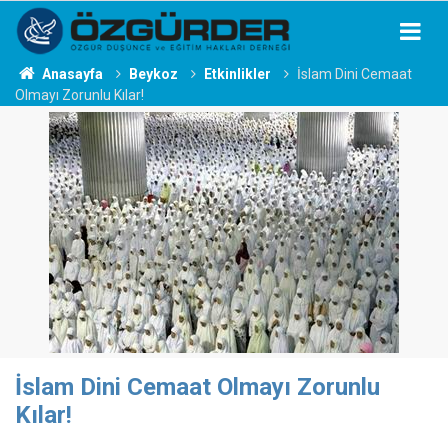
Anasayfa
Beykoz
Etkinlikler
İslam Dini Cemaat
Olmayı Zorunlu Kılar!
İslam Dini Cemaat Olmayı Zorunlu
Kılar!