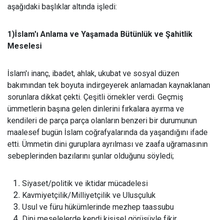
aşağıdaki başlıklar altında işledi:
1)İslam'ı Anlama ve Yaşamada Bütünlük ve Şahitlik
Meselesi
İslam'ı inanç, ibadet, ahlak, ukubat ve sosyal düzen
bakımından tek boyuta indirgeyerek anlamadan kaynaklanan
sorunlara dikkat çekti. Çeşitli örnekler verdi. Geçmiş
ümmetlerin başına gelen dinlerini fırkalara ayırma ve
kendileri de parça parça olanların benzeri bir durumunun
maalesef bugün İslam coğrafyalarında da yaşandığını ifade
etti. Ümmetin dini guruplara ayrılması ve zaafa uğramasının
sebeplerinden bazılarını şunlar olduğunu söyledi;
Siyaset/politik ve iktidar mücadelesi
Kavmiyetçilik/Milliyetçilik ve Ulusçuluk
Usul ve füru hükümlerinde mezhep taassubu
Dini meselelerde kendi kişisel görüşüyle fikir