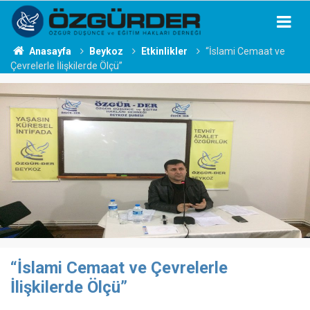
Anasayfa
Beykoz
Etkinlikler
“İslami Cemaat ve
Çevrelerle İlişkilerde Ölçü”
“İslami Cemaat ve Çevrelerle
İlişkilerde Ölçü”