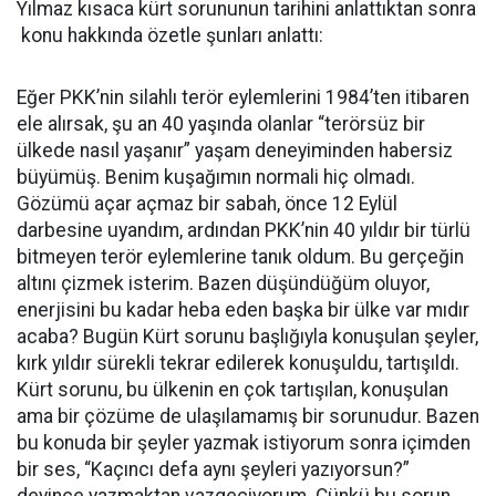
Yılmaz kısaca kürt sorununun tarihini anlattıktan sonra
konu hakkında özetle şunları anlattı:
Eğer PKK’nin silahlı terör eylemlerini 1984’ten itibaren
ele alırsak, şu an 40 yaşında olanlar “terörsüz bir
ülkede nasıl yaşanır” yaşam deneyiminden habersiz
büyümüş. Benim kuşağımın normali hiç olmadı.
Gözümü açar açmaz bir sabah, önce 12 Eylül
darbesine uyandım, ardından PKK’nin 40 yıldır bir türlü
bitmeyen terör eylemlerine tanık oldum. Bu gerçeğin
altını çizmek isterim. Bazen düşündüğüm oluyor,
enerjisini bu kadar heba eden başka bir ülke var mıdır
acaba? Bugün Kürt sorunu başlığıyla konuşulan şeyler,
kırk yıldır sürekli tekrar edilerek konuşuldu, tartışıldı.
Kürt sorunu, bu ülkenin en çok tartışılan, konuşulan
ama bir çözüme de ulaşılamamış bir sorunudur. Bazen
bu konuda bir şeyler yazmak istiyorum sonra içimden
bir ses, “Kaçıncı defa aynı şeyleri yazıyorsun?”
deyince yazmaktan vazgeçiyorum. Çünkü bu sorun