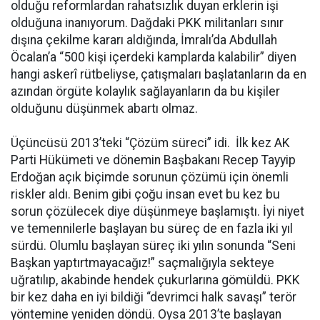
olduğu reformlardan rahatsızlık duyan erklerin işi
olduğuna inanıyorum. Dağdaki PKK militanları sınır
dışına çekilme kararı aldığında, İmralı’da Abdullah
Öcalan’a “500 kişi içerdeki kamplarda kalabilir” diyen
hangi askerî rütbeliyse, çatışmaları başlatanların da en
azından örgüte kolaylık sağlayanların da bu kişiler
olduğunu düşünmek abartı olmaz.
Üçüncüsü 2013’teki “Çözüm süreci” idi. İlk kez AK
Parti Hükümeti ve dönemin Başbakanı Recep Tayyip
Erdoğan açık biçimde sorunun çözümü için önemli
riskler aldı. Benim gibi çoğu insan evet bu kez bu
sorun çözülecek diye düşünmeye başlamıştı. İyi niyet
ve temennilerle başlayan bu süreç de en fazla iki yıl
sürdü. Olumlu başlayan süreç iki yılın sonunda “Seni
Başkan yaptırtmayacağız!” saçmalığıyla sekteye
uğratılıp, akabinde hendek çukurlarına gömüldü. PKK
bir kez daha en iyi bildiği “devrimci halk savaşı” terör
yöntemine yeniden döndü. Oysa 2013’te başlayan