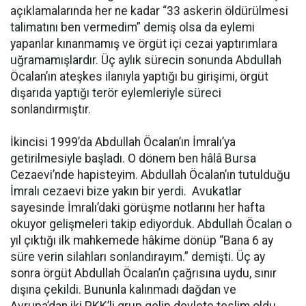
açıklamalarında her ne kadar “33 askerin öldürülmesi
talimatını ben vermedim” demiş olsa da eylemi
yapanlar kınanmamış ve örgüt içi cezai yaptırımlara
uğramamışlardır. Üç aylık sürecin sonunda Abdullah
Öcalan’ın ateşkes ilanıyla yaptığı bu girişimi, örgüt
dışarıda yaptığı terör eylemleriyle süreci
sonlandırmıştır.
İkincisi 1999’da Abdullah Öcalan’ın İmralı’ya
getirilmesiyle başladı. O dönem ben hâlâ Bursa
Cezaevi’nde hapisteyim. Abdullah Öcalan’ın tutulduğu
İmralı cezaevi bize yakın bir yerdi. Avukatlar
sayesinde İmralı’daki görüşme notlarını her hafta
okuyor gelişmeleri takip ediyorduk. Abdullah Öcalan o
yıl çıktığı ilk mahkemede hâkime dönüp “Bana 6 ay
süre verin silahları sonlandırayım.” demişti. Üç ay
sonra örgüt Abdullah Öcalan’ın çağrısına uydu, sınır
dışına çekildi. Bununla kalınmadı dağdan ve
Avrupa’dan iki PKK’li grup gelip devlete teslim oldu.