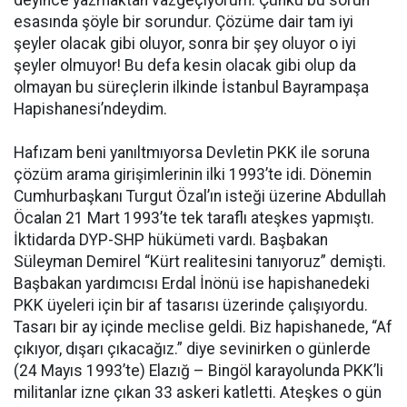
esasında şöyle bir sorundur. Çözüme dair tam iyi
şeyler olacak gibi oluyor, sonra bir şey oluyor o iyi
şeyler olmuyor! Bu defa kesin olacak gibi olup da
olmayan bu süreçlerin ilkinde İstanbul Bayrampaşa
Hapishanesi’ndeydim.
Hafızam beni yanıltmıyorsa Devletin PKK ile soruna
çözüm arama girişimlerinin ilki 1993’te idi. Dönemin
Cumhurbaşkanı Turgut Özal’ın isteği üzerine Abdullah
Öcalan 21 Mart 1993’te tek taraflı ateşkes yapmıştı.
İktidarda DYP-SHP hükümeti vardı. Başbakan
Süleyman Demirel “Kürt realitesini tanıyoruz” demişti.
Başbakan yardımcısı Erdal İnönü ise hapishanedeki
PKK üyeleri için bir af tasarısı üzerinde çalışıyordu.
Tasarı bir ay içinde meclise geldi. Biz hapishanede, “Af
çıkıyor, dışarı çıkacağız.” diye sevinirken o günlerde
(24 Mayıs 1993’te) Elazığ – Bingöl karayolunda PKK’li
militanlar izne çıkan 33 askeri katletti. Ateşkes o gün