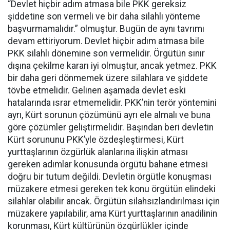
“Devlet hiçbir adım atmasa bile PKK gereksiz
şiddetine son vermeli ve bir daha silahlı yönteme
başvurmamalıdır.” olmuştur. Bugün de aynı tavrımı
devam ettiriyorum. Devlet hiçbir adım atmasa bile
PKK silahlı dönemine son vermelidir. Örgütün sınır
dışına çekilme kararı iyi olmuştur, ancak yetmez. PKK
bir daha geri dönmemek üzere silahlara ve şiddete
tövbe etmelidir. Gelinen aşamada devlet eski
hatalarında ısrar etmemelidir. PKK’nin terör yöntemini
ayrı, Kürt sorunun çözümünü ayrı ele almalı ve buna
göre çözümler geliştirmelidir. Başından beri devletin
Kürt sorununu PKK’yle özdeşleştirmesi, Kürt
yurttaşlarının özgürlük alanlarına ilişkin atması
gereken adımlar konusunda örgütü bahane etmesi
doğru bir tutum değildi. Devletin örgütle konuşması
müzakere etmesi gereken tek konu örgütün elindeki
silahlar olabilir ancak. Örgütün silahsızlandırılması için
müzakere yapılabilir, ama Kürt yurttaşlarının anadilinin
korunması, Kürt kültürünün özgürlükler içinde