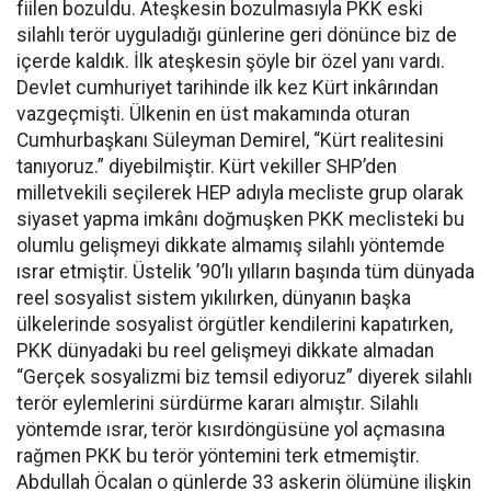
fiilen bozuldu. Ateşkesin bozulmasıyla PKK eski
silahlı terör uyguladığı günlerine geri dönünce biz de
içerde kaldık. İlk ateşkesin şöyle bir özel yanı vardı.
Devlet cumhuriyet tarihinde ilk kez Kürt inkârından
vazgeçmişti. Ülkenin en üst makamında oturan
Cumhurbaşkanı Süleyman Demirel, “Kürt realitesini
tanıyoruz.” diyebilmiştir. Kürt vekiller SHP’den
milletvekili seçilerek HEP adıyla mecliste grup olarak
siyaset yapma imkânı doğmuşken PKK meclisteki bu
olumlu gelişmeyi dikkate almamış silahlı yöntemde
ısrar etmiştir. Üstelik ’90’lı yılların başında tüm dünyada
reel sosyalist sistem yıkılırken, dünyanın başka
ülkelerinde sosyalist örgütler kendilerini kapatırken,
PKK dünyadaki bu reel gelişmeyi dikkate almadan
“Gerçek sosyalizmi biz temsil ediyoruz” diyerek silahlı
terör eylemlerini sürdürme kararı almıştır. Silahlı
yöntemde ısrar, terör kısırdöngüsüne yol açmasına
rağmen PKK bu terör yöntemini terk etmemiştir.
Abdullah Öcalan o günlerde 33 askerin ölümüne ilişkin