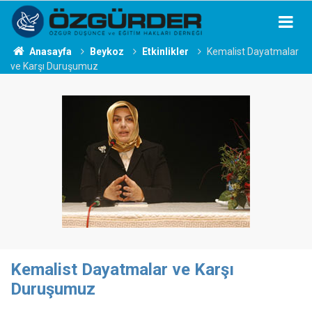
Anasayfa
Beykoz
Etkinlikler
Kemalist Dayatmalar
ve Karşı Duruşumuz
Kemalist Dayatmalar ve Karşı
Duruşumuz