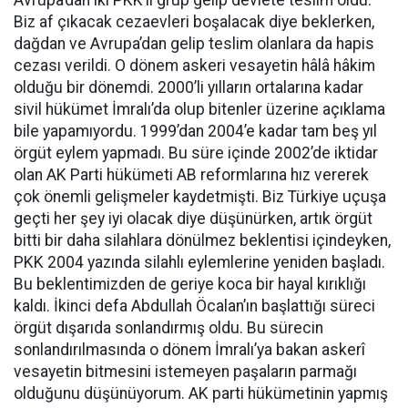
Biz af çıkacak cezaevleri boşalacak diye beklerken,
dağdan ve Avrupa’dan gelip teslim olanlara da hapis
cezası verildi. O dönem askeri vesayetin hâlâ hâkim
olduğu bir dönemdi. 2000’li yılların ortalarına kadar
sivil hükümet İmralı’da olup bitenler üzerine açıklama
bile yapamıyordu. 1999’dan 2004’e kadar tam beş yıl
örgüt eylem yapmadı. Bu süre içinde 2002’de iktidar
olan AK Parti hükümeti AB reformlarına hız vererek
çok önemli gelişmeler kaydetmişti. Biz Türkiye uçuşa
geçti her şey iyi olacak diye düşünürken, artık örgüt
bitti bir daha silahlara dönülmez beklentisi içindeyken,
PKK 2004 yazında silahlı eylemlerine yeniden başladı.
Bu beklentimizden de geriye koca bir hayal kırıklığı
kaldı. İkinci defa Abdullah Öcalan’ın başlattığı süreci
örgüt dışarıda sonlandırmış oldu. Bu sürecin
sonlandırılmasında o dönem İmralı’ya bakan askerî
vesayetin bitmesini istemeyen paşaların parmağı
olduğunu düşünüyorum. AK parti hükümetinin yapmış