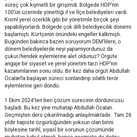
süreç çok kıymetli bir girişimdi. Bölgede HDP’nin
100’ün üzerinde yönettiği il ve İlçe belediyeleri vardı.
Kısmî yerel özerklik gibi bir yönetimle birçok şeyi
yapabiliyorlardı. Bölgede çok dilli belediyecilik dönemi
başlamıştı. Kürtçenin önündeki engeller kalkmıştı.
Bugünden bakınca bazen soruyorum DEM’lilere, o
dönem belediyelerde neyi yapamıyordunuz da
çukur/hendek eylemlerine alet oldunuz? Örgüte
angaje bir siyaset ve yerel yönetim tarzı HDP’nin
kazanımlarının sonu oldu. Bir kez daha örgüt Abdullah
Öcalan’la başlayan süreci sonlandırıp silahlı terör
eylemlerine geri döndü.
1 Ekim 2024’ten beri çözüm sürecinin dördüncüsü
başladı. Bu kez yine muhatap Abdullah Öcalan.
Geçmişten ders çıkarılmadığı anlaşılmaktadır. Tam 26
yıldır hapiste özgürlüğünden yoksun olan birini
böylesine tarihî, siyasî bir sorunun çözümünde
muhatap kabul etmek, bence geçmişte de doğru