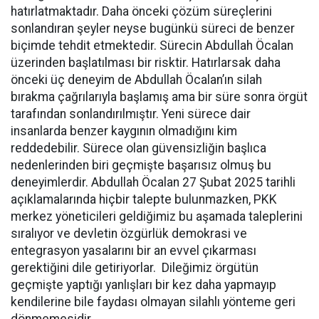
hatırlatmaktadır. Daha önceki çözüm süreçlerini
sonlandıran şeyler neyse bugünkü süreci de benzer
biçimde tehdit etmektedir. Sürecin Abdullah Öcalan
üzerinden başlatılması bir risktir. Hatırlarsak daha
önceki üç deneyim de Abdullah Öcalan’ın silah
bırakma çağrılarıyla başlamış ama bir süre sonra örgüt
tarafından sonlandırılmıştır. Yeni sürece dair
insanlarda benzer kaygının olmadığını kim
reddedebilir. Sürece olan güvensizliğin başlıca
nedenlerinden biri geçmişte başarısız olmuş bu
deneyimlerdir. Abdullah Öcalan 27 Şubat 2025 tarihli
açıklamalarında hiçbir talepte bulunmazken, PKK
merkez yöneticileri geldiğimiz bu aşamada taleplerini
sıralıyor ve devletin özgürlük demokrasi ve
entegrasyon yasalarını bir an evvel çıkarması
gerektiğini dile getiriyorlar. Dileğimiz örgütün
geçmişte yaptığı yanlışları bir kez daha yapmayıp
kendilerine bile faydası olmayan silahlı yönteme geri
dönmemesidir.