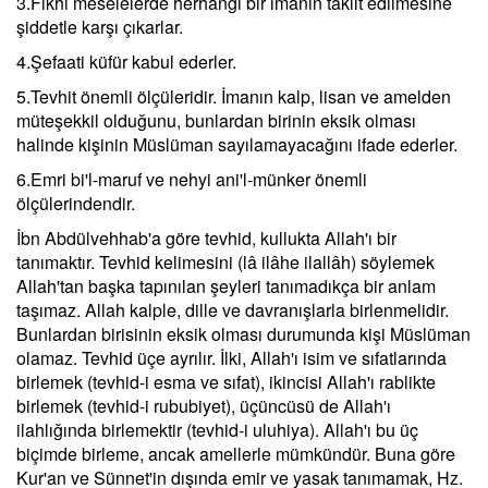
3.Fıkhi meselelerde herhangi bir imanın taklit edilmesine
şiddetle karşı çıkarlar.
4.Şefaati küfür kabul ederler.
5.Tevhit önemli ölçüleridir. İmanın kalp, lisan ve amelden
müteşekkil olduğunu, bunlardan birinin eksik olması
halinde kişinin Müslüman sayılamayacağını ifade ederler.
6.Emri bi'l-maruf ve nehyi ani'l-münker önemli
ölçülerindendir.
İbn Abdülvehhab'a göre tevhid, kullukta Allah'ı bir
tanımaktır. Tevhid kelimesini (lâ ilâhe ilallâh) söylemek
Allah'tan başka tapınılan şeyleri tanımadıkça bir anlam
taşımaz. Allah kalple, dille ve davranışlarla birlenmelidir.
Bunlardan birisinin eksik olması durumunda kişi Müslüman
olamaz. Tevhid üçe ayrılır. İlki, Allah'ı isim ve sıfatlarında
birlemek (tevhid-i esma ve sıfat), ikincisi Allah'ı rablikte
birlemek (tevhid-i rububiyet), üçüncüsü de Allah'ı
ilahlığında birlemektir (tevhid-i uluhiya). Allah'ı bu üç
biçimde birleme, ancak amellerle mümkündür. Buna göre
Kur'an ve Sünnet'in dışında emir ve yasak tanımamak, Hz.