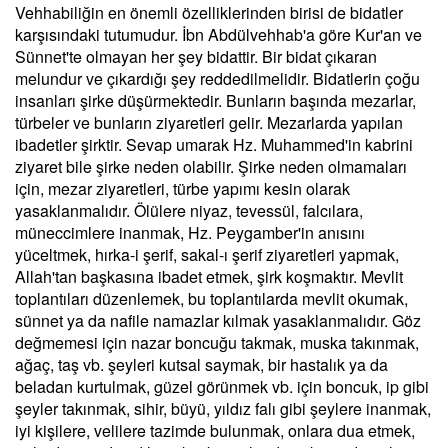
Vehhabiliğin en önemli özelliklerinden birisi de bidatler
karşısındaki tutumudur. İbn Abdülvehhab'a göre Kur'an ve
Sünnet'te olmayan her şey bidattir. Bir bidat çıkaran
melundur ve çıkardığı şey reddedilmelidir. Bidatlerin çoğu
insanları şirke düşürmektedir. Bunların başında mezarlar,
türbeler ve bunların ziyaretleri gelir. Mezarlarda yapılan
ibadetler şirktir. Sevap umarak Hz. Muhammed'in kabrini
ziyaret bile şirke neden olabilir. Şirke neden olmamaları
için, mezar ziyaretleri, türbe yapımı kesin olarak
yasaklanmalıdır. Ölülere niyaz, tevessül, falcılara,
müneccimlere inanmak, Hz. Peygamber'in anısını
yüceltmek, hırka-i şerif, sakal-ı şerif ziyaretleri yapmak,
Allah'tan başkasına ibadet etmek, şirk koşmaktır. Mevlit
toplantıları düzenlemek, bu toplantılarda mevlit okumak,
sünnet ya da nafile namazlar kılmak yasaklanmalıdır. Göz
değmemesi için nazar boncuğu takmak, muska takınmak,
ağaç, taş vb. şeyleri kutsal saymak, bir hastalık ya da
beladan kurtulmak, güzel görünmek vb. için boncuk, ip gibi
şeyler takınmak, sihir, büyü, yıldız falı gibi şeylere inanmak,
iyi kişilere, velilere tazimde bulunmak, onlara dua etmek,