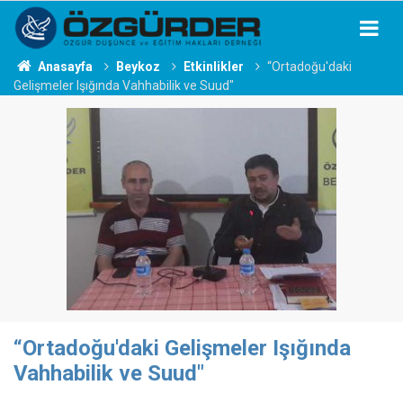
Anasayfa
Beykoz
Etkinlikler
“Ortadoğu'daki
Gelişmeler Işığında Vahhabilik ve Suud"
“Ortadoğu'daki Gelişmeler Işığında
Vahhabilik ve Suud"