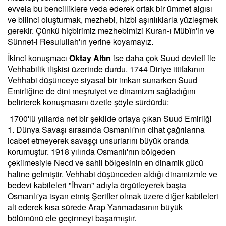
evvela bu bencilliklere veda ederek ortak bir ümmet algısı
ve bilinci oluşturmak, mezhebi, hizbi aşırılıklarla yüzleşmek
gerekir. Çünkü hiçbirimiz mezhebimizi Kuran-ı Mübîn'in ve
Sünnet-i Resulullah'ın yerine koyamayız.
İkinci konuşmacı
Oktay Altın
ise daha çok Suud devleti ile
Vehhabilik ilişkisi üzerinde durdu. 1744 Diriye ittifakının
Vehhabi düşünceye siyasal bir imkan sunarken Suud
Emirliğine de dini meşruiyet ve dinamizm sağladığını
belirterek konuşmasını özetle şöyle sürdürdü:
1700'lü yıllarda net bir şekilde ortaya çıkan Suud Emirliği
1. Dünya Savaşı sırasında Osmanlı'nın cihat çağrılarına
icabet etmeyerek savaşçı unsurlarını büyük oranda
korumuştur. 1918 yılında Osmanlı'nın bölgeden
çekilmesiyle Necd ve sahil bölgesinin en dinamik gücü
haline gelmiştir. Vehhabi düşünceden aldığı dinamizmle ve
bedevi kabileleri "İhvan" adıyla örgütleyerek başta
Osmanlı'ya isyan etmiş Şerifler olmak üzere diğer kabileleri
alt ederek kısa sürede Arap Yarımadasının büyük
bölümünü ele geçirmeyi başarmıştır.