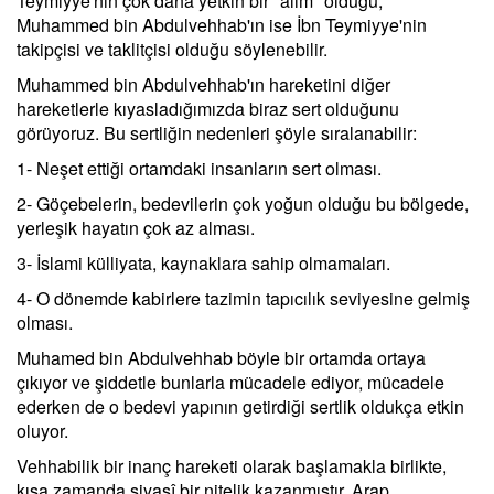
Teymiyye'nin çok daha yetkin bir "alim" olduğu,
Muhammed bin Abdulvehhab'ın ise İbn Teymiyye'nin
takipçisi ve taklitçisi olduğu söylenebilir.
Muhammed bin Abdulvehhab'ın hareketini diğer
hareketlerle kıyasladığımızda biraz sert olduğunu
görüyoruz. Bu sertliğin nedenleri şöyle sıralanabilir:
1- Neşet ettiği ortamdaki insanların sert olması.
2- Göçebelerin, bedevilerin çok yoğun olduğu bu bölgede,
yerleşik hayatın çok az alması.
3- İslami külliyata, kaynaklara sahip olmamaları.
4- O dönemde kabirlere tazimin tapıcılık seviyesine gelmiş
olması.
Muhamed bin Abdulvehhab böyle bir ortamda ortaya
çıkıyor ve şiddetle bunlarla mücadele ediyor, mücadele
ederken de o bedevi yapının getirdiği sertlik oldukça etkin
oluyor.
Vehhabilik bir inanç hareketi olarak başlamakla birlikte,
kısa zamanda siyasî bir nitelik kazanmıştır. Arap