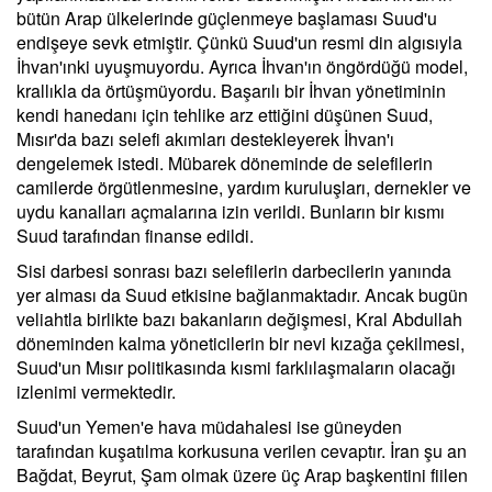
bütün Arap ülkelerinde güçlenmeye başlaması Suud'u
endişeye sevk etmiştir. Çünkü Suud'un resmi din algısıyla
İhvan'ınki uyuşmuyordu. Ayrıca İhvan'ın öngördüğü model,
krallıkla da örtüşmüyordu. Başarılı bir İhvan yönetiminin
kendi hanedanı için tehlike arz ettiğini düşünen Suud,
Mısır'da bazı selefi akımları destekleyerek İhvan'ı
dengelemek istedi. Mübarek döneminde de selefilerin
camilerde örgütlenmesine, yardım kuruluşları, dernekler ve
uydu kanalları açmalarına izin verildi. Bunların bir kısmı
Suud tarafından finanse edildi.
Sisi darbesi sonrası bazı selefilerin darbecilerin yanında
yer alması da Suud etkisine bağlanmaktadır. Ancak bugün
veliahtla birlikte bazı bakanların değişmesi, Kral Abdullah
döneminden kalma yöneticilerin bir nevi kızağa çekilmesi,
Suud'un Mısır politikasında kısmi farklılaşmaların olacağı
izlenimi vermektedir.
Suud'un Yemen'e hava müdahalesi ise güneyden
tarafından kuşatılma korkusuna verilen cevaptır. İran şu an
Bağdat, Beyrut, Şam olmak üzere üç Arap başkentini fiilen