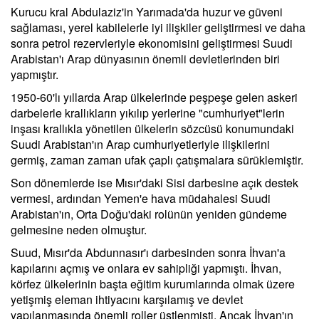
Kurucu kral Abdulaziz'in Yarımada'da huzur ve güveni
sağlaması, yerel kabilelerle iyi ilişkiler geliştirmesi ve daha
sonra petrol rezervleriyle ekonomisini geliştirmesi Suudi
Arabistan'ı Arap dünyasının önemli devletlerinden biri
yapmıştır.
1950-60'lı yıllarda Arap ülkelerinde peşpeşe gelen askeri
darbelerle krallıkların yıkılıp yerlerine "cumhuriyet"lerin
inşası krallıkla yönetilen ülkelerin sözcüsü konumundaki
Suudi Arabistan'ın Arap cumhuriyetleriyle ilişkilerini
germiş, zaman zaman ufak çaplı çatışmalara sürüklemiştir.
Son dönemlerde ise Mısır'daki Sisi darbesine açık destek
vermesi, ardından Yemen'e hava müdahalesi Suudi
Arabistan'ın, Orta Doğu'daki rolünün yeniden gündeme
gelmesine neden olmuştur.
Suud, Mısır'da Abdunnasır'ı darbesinden sonra İhvan'a
kapılarını açmış ve onlara ev sahipliği yapmıştı. İhvan,
körfez ülkelerinin başta eğitim kurumlarında olmak üzere
yetişmiş eleman ihtiyacını karşılamış ve devlet
yapılanmasında önemli roller üstlenmişti. Ancak İhvan'ın