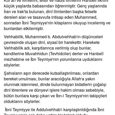
Kur'an ve ilimlerini, tefsir ve hadis ilimlerini Hanbeli fıkhını
küçük yaşlarda babasından öğrenmiştir. Genç yaşlarında
İran ve Irak'ta bulunan, dinî ilimlerden başka felsefe
dersleri alan ve tasavvufa intisap eden Muhammed,
sonradan İbni Teymiyye'nin kitaplarını okuyup incelemiş ve
bunlardan etkilemiştir.
Vehhabilik, Muhammed b. Abdulvehhab'ın düşünceleri
çevresinde oluşan dinî, siyasî bir harekettir. Harekete
Vehhabilik adı, karşıtlarınca verilmiş olup bunlar,
kendilerine Muvahhidun (Tevhidciler) derler ve Hanbelî
mezhebine ve İbn Teymiye'nin yorumlarına uyduklarını
söylerler.
Şahısların aşırı derecede kutsallaştırılması, onlardan
bereket umulması, bunlar aracılığıyla Allah'a yakın
olunmak istenmesi, dinde bulunmayan bidatlerin çoğalıp
dinî törenlere ve dünyevi işlere hakim olması sebebiyle,
bütün bunlara karşı çıkan ve İbn-i Teymiyye'nin takipçileri
olduklarını söylerler.
İbni Teymiyye ile Addulvehhab'ı karşılaştırıldığında İbni