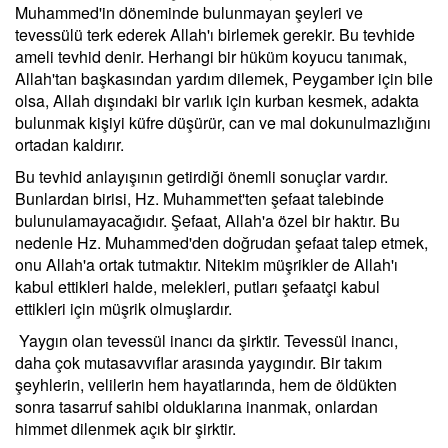
Muhammed'in döneminde bulunmayan şeyleri ve
tevessülü terk ederek Allah'ı birlemek gerekir. Bu tevhide
ameli tevhid denir. Herhangi bir hüküm koyucu tanımak,
Allah'tan başkasından yardım dilemek, Peygamber için bile
olsa, Allah dışındaki bir varlık için kurban kesmek, adakta
bulunmak kişiyi küfre düşürür, can ve mal dokunulmazlığını
ortadan kaldırır.
Bu tevhid anlayışının getirdiği önemli sonuçlar vardır.
Bunlardan birisi, Hz. Muhammet'ten şefaat talebinde
bulunulamayacağıdır. Şefaat, Allah'a özel bir haktır. Bu
nedenle Hz. Muhammed'den doğrudan şefaat talep etmek,
onu Allah'a ortak tutmaktır. Nitekim müşrikler de Allah'ı
kabul ettikleri halde, melekleri, putları şefaatçi kabul
ettikleri için müşrik olmuşlardır.
Yaygın olan tevessül inancı da şirktir. Tevessül inancı,
daha çok mutasavvıflar arasında yaygındır. Bir takım
şeyhlerin, velilerin hem hayatlarında, hem de öldükten
sonra tasarruf sahibi olduklarına inanmak, onlardan
himmet dilenmek açık bir şirktir.