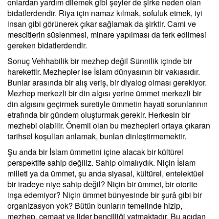
onlardan yardım dilemek gibi şeyler de şirke neden olan
bidatlerdendir. Riya için namaz kılmak, sofuluk etmek, iyi
insan gibi görünerek çıkar sağlamak da şirktir. Cami ve
mescitlerin süslenmesi, minare yapılması da terk edilmesi
gereken bidatlerdendir.
Sonuç Vehhabilik bir mezhep değil Sünnilik içinde bir
harekettir. Mezhepler ise İslam dünyasının bir vakıasıdır.
Bunlar arasında bir alış veriş, bir diyalog olması gerekiyor.
Mezhep merkezli bir din algısı yerine ümmet merkezli bir
din algısını geçirmek suretiyle ümmetin hayati sorunlarının
etrafında bir gündem oluşturmak gerekir. Herkesin bir
mezhebi olabilir. Önemli olan bu mezhepleri ortaya çıkaran
tarihsel koşulları anlamak, bunları dinleştirmemektir.
Şu anda bir İslam ümmetini içine alacak bir kültürel
perspektife sahip değiliz. Sahip olmalıydık. Niçin İslam
milleti ya da ümmet, şu anda siyasal, kültürel, entelektüel
bir iradeye niye sahip değil? Niçin bir ümmet, bir otorite
inşa edemiyor? Niçin ümmet bünyesinde bir şurâ gibi bir
organizasyon yok? Bütün bunların temelinde hizip,
mezhep, cemaat ve lider bencilliği yatmaktadır. Bu açıdan