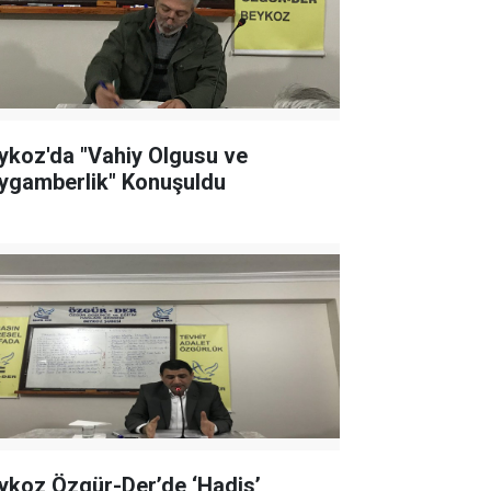
ykoz'da "Vahiy Olgusu ve
ygamberlik" Konuşuldu
ykoz Özgür-Der’de ‘Hadis’