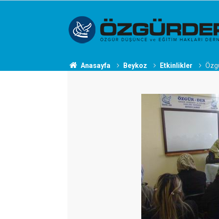
Anasayfa
Beykoz
Etkinlikler
Özgü