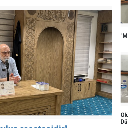
"M
Öl
Dü