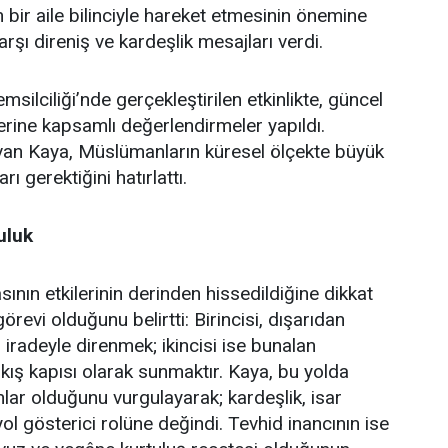
bir aile bilinciyle hareket etmesinin önemine
şı direniş ve kardeşlik mesajları verdi.
lciliği’nde gerçekleştirilen etkinlikte, güncel
erine kapsamlı değerlendirmeler yapıldı.
an Kaya, Müslümanların küresel ölçekte büyük
ı gerektiğini hatırlattı.
uluk
ın etkilerinin derinden hissedildiğine dikkat
revi olduğunu belirtti: Birincisi, dışarıdan
iradeyle direnmek; ikincisi ise bunalan
çıkış kapısı olarak sunmaktır. Kaya, bu yolda
ar olduğunu vurgulayarak; kardeşlik, isar
yol gösterici rolüne değindi. Tevhid inancının ise