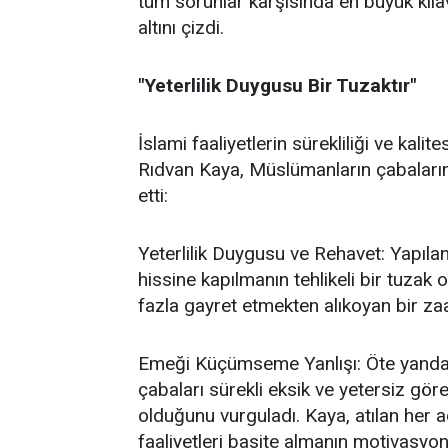
tüm sorunlar karşısında en büyük kıl
altını çizdi.
"Yeterlilik Duygusu Bir Tuzaktır"
İslami faaliyetlerin sürekliliği ve kal
Rıdvan Kaya, Müslümanların çabalarında
etti:
Yeterlilik Duygusu ve Rehavet: Yapılan
hissine kapılmanın tehlikeli bir tuzak
fazla gayret etmekten alıkoyan bir za
Emeği Küçümseme Yanlışı: Öte yandan,
çabaları sürekli eksik ve yetersiz gö
olduğunu vurguladı. Kaya, atılan her a
faaliyetleri basite almanın motivasyon