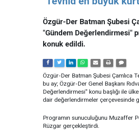
"Tevhid en büyük kurt
Özgür-Der Batman Şubesi Ça
"Gündem Değerlendirmesi" 
konuk edildi.
​Özgür-Der Batman Şubesi Çamlıca Tems
bu ay; Özgür-Der Genel Başkanı Rıdv
Değerlendirmesi'' konu başlığı ile ü
dair değerlendirmeler çerçevesinde ge
Programın sunuculuğunu Muzaffer Po
Rüzgar gerçekleştirdi.