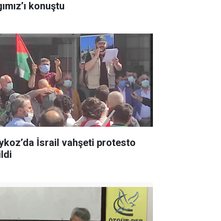
gımız’ı konuştu
ykoz’da İsrail vahşeti protesto
ldi