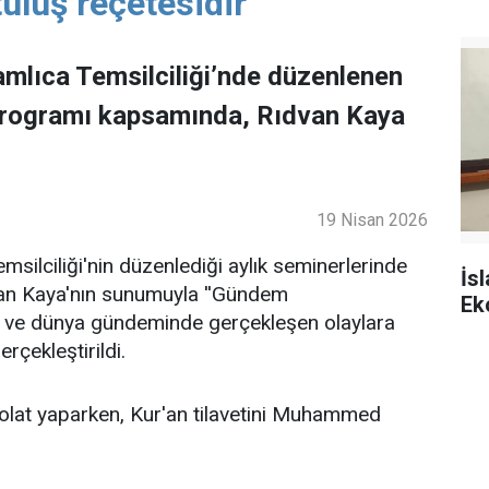
uluş reçetesidir"
mlıca Temsilciliği’nde düzenlenen
programı kapsamında, Rıdvan Kaya
19 Nisan 2026
ilciliği'nin düzenlediği aylık seminerlerinde
İs
an Kaya'nın sunumuyla ''Gündem
Ek
lke ve dünya gündeminde gerçekleşen olaylara
rçekleştirildi.
lat yaparken, Kur'an tilavetini Muhammed