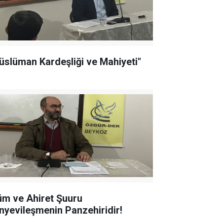
üslüman Kardeşliği ve Mahiyeti"
üm ve Ahiret Şuuru
nyevileşmenin Panzehiridir!