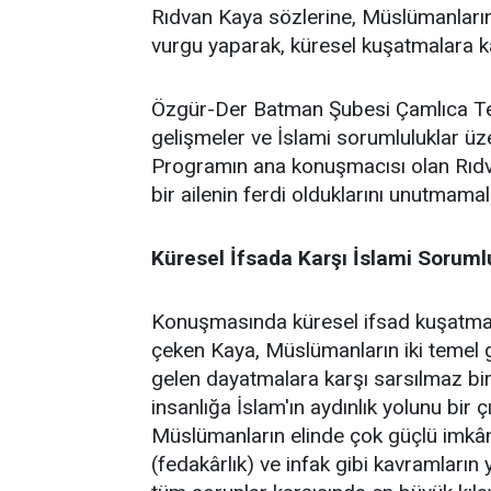
Rıdvan Kaya sözlerine, Müslümanların 
vurgu yaparak, küresel kuşatmalara kar
Özgür-Der Batman Şubesi Çamlıca Temsi
gelişmeler ve İslami sorumluluklar üz
Programın ana konuşmacısı olan Rıdv
bir ailenin ferdi olduklarını unutmamalar
Küresel İfsada Karşı İslami Soruml
Konuşmasında küresel ifsad kuşatmasın
çeken Kaya, Müslümanların iki temel gö
gelen dayatmalara karşı sarsılmaz bir 
insanlığa İslam'ın aydınlık yolunu bir 
Müslümanların elinde çok güçlü imkânl
(fedakârlık) ve infak gibi kavramların 