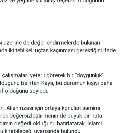
avuz ve yegâne kurtuluş reçetesi olduğunun
itesi üzerine de değerlendirmelerde bulunan
 iki tehlikeli uçtan kaçınması gerektiğini ifade
 çalışmaları yeterli görerek bir "doygunluk"
 olduğunu belirten Kaya, bu durumun kişiyi daha
af olduğunu söyledi.
 Allah rızası için ortaya konulan samimi
rerek değersizleştirmenin de büyük bir hata
dımın değerli olduğunu hatırlatarak, İslami
u kırabileceği uyarısında bulundu.