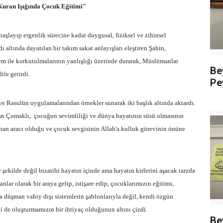
Kuran Işığında Çocuk Eğitimi"
şlayıp ergenlik sürecine kadar duygusal, fiziksel ve zihinsel
 altında dayatılan bir takım sakat anlayışları eleştiren Şahin,
nem ile korkutulmalarının yanlışlığı üzerinde durarak, Müslümanlar
Be
ile getirdi.
Pe
ve Rasulün uygulamalarından örnekler sunarak iki başlık altında aktardı.
an Çomaklı,
çocuğun sevimliliği ve dünya hayatının süsü olmasının
ihan aracı olduğu ve çocuk sevgisinin Allah'a kulluk görevinin önüne
kilde değil bizatihi hayatın içinde ama hayatın kirlerini aşacak tarzda
lar olarak bir araya gelip, istişare edip, çocuklarımızın eğitimi,
na düşman vahiy dışı sistemlerin şablonlarıyla değil, kendi özgün
ni de oluşturmamızın bir ihtiyaç olduğunun altını çizdi.
Be