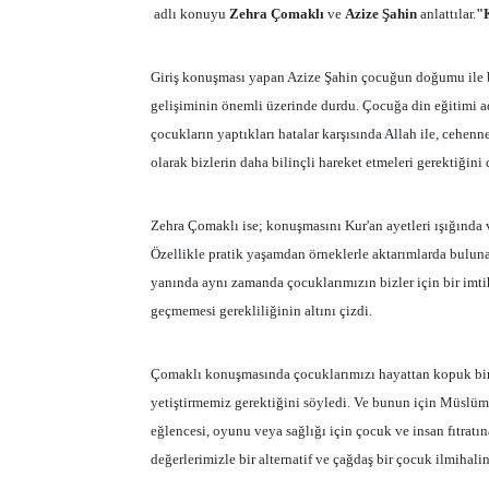
adlı konuyu
Zehra Çomaklı
ve
Azize Şahin
anlattılar.
"
Giriş konuşması yapan Azize Şahin çocuğun doğumu ile ba
gelişiminin önemli üzerinde durdu. Çocuğa din eğitimi adı
çocukların yaptıkları hatalar karşısında Allah ile, cehen
olarak bizlerin daha bilinçli hareket etmeleri gerektiğini d
Zehra Çomaklı ise; konuşmasını Kur'an ayetleri ışığında 
Özellikle pratik yaşamdan örneklerle aktarımlarda bulun
yanında aynı zamanda çocuklarımızın bizler için bir imt
geçmemesi gerekliliğinin altını çizdi.
Çomaklı konuşmasında çocuklarımızı hayattan kopuk bir şe
yetiştirmemiz gerektiğini söyledi. Ve bunun için Müslüman
eğlencesi, oyunu veya sağlığı için çocuk ve insan fıtratı
değerlerimizle bir alternatif ve çağdaş bir çocuk ilmihali