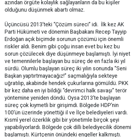
azından örgüte kolaylık sağlayanların da bu kişiler
olduğunu düşünmek abartı olmaz.
Üçüncüsü 2013’teki “Çözüm süreci” idi. İlk kez AK
Parti Hükümeti ve dönemin Başbakanı Recep Tayyip
Erdoğan açık biçimde sorunun çözümü için önemli
riskler aldı. Benim gibi çoğu insan evet bu kez bu
sorun çözülecek diye düşünmeye başlamıştı. İyi niyet
ve temennilerle başlayan bu süreç de en fazla iki yıl
sürdü. Olumlu başlayan süreç iki yılın sonunda “Seni
Başkan yaptırtmayacağız!” saçmalığıyla sekteye
uğratılıp, akabinde hendek çukurlarına gömüldü. PKK
bir kez daha en iyi bildiği “devrimci halk savaşı” terör
yöntemine yeniden döndü. Oysa 2013’te başlayan
süreç çok kıymetli bir girişimdi. Bölgede HDP’nin
100’ün üzerinde yönettiği il ve İlçe belediyeleri vardı.
Kısmî yerel özerklik gibi bir yönetimle birçok şeyi
yapabiliyorlardı. Bölgede çok dilli belediyecilik dönemi
başlamıştı. Kürtçenin önündeki engeller kalkmıştı.