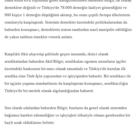
Daha sonra sivil toplumun genel kategorilerinden bahseden Bilgir, ilk olarak
derneklere değindi ve Türkiye'de 78.000 derneğin faaliyet gösterdiğini ve
900 kişiye 1 derneğin düştüğünü aktarıp, bu oranı çeşitli Avrupa ülkelerinin
oranlarıyla karşılaştırdı. Sistemin dernekler üzerindeki politikalarından da
bahseden konuşmacı, derneklerin sistem tarafından nasıl manipüle edildiğini
de yakın tarihten örnekler vererek anlattı.
Karşılıklı fikir alışverişi şeklinde geçen sunumda, ikinci olarak
sendikalardan bahseden Akif Bilgir; sendikaları egemen unsurların işçiler
üzerindeki baskısının bir aracı olarak tanımladı ve Türkiye'de kurulan ilk
sendika olan Türk-İş'in yapısından ve işleyişinden bahsetti. Bir sendikacı ile
bir işçinin yaşama standartlarını da karşılaştıran konuşmacı, sendikacılığın
Türkiye'de bir meslek olarak algılandığından bahsetti.
Son olarak odalardan bahseden Bilgir; bunların da genel olarak sistemden
bağımsız hareket edemediğini ve işleyişleri itibariyle olması gerekenden bir
hayli uzak olduklarını belirtti.