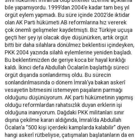
bile yapamıyordu. 1999’dan 2004’e kadar tam beş yıl
örgüt eylem yapmadı. Bu süre içinde 2002’de iktidar
olan AK Parti hükümeti AB reformlarına hız vererek
çok önemli gelişmeler kaydetmişti. Biz Türkiye uçuşa
geçti her şey iyi olacak diye düşünürken, artık örgüt
bitti bir daha silahlara dönülmez beklentisi içindeyken,
PKK 2004 yazında silahlı eylemlerine yeniden başladı.
Bu beklentimizden de geriye koca bir hayal kırıklığı
kaldı. İkinci defa Abdullah Öcalan’ın başlattığı süreci
örgüt dışarıda sonlandırmış oldu. Bu sürecin
sonlandırılmasında o dönem İmralı’ya bakan askerî
vesayetin bitmesini istemeyen paşaların parmağı
olduğunu düşünüyorum. AK parti hükümetinin yapmış
olduğu reformlardan rahatsızlık duyan erklerin işi
olduğuna inanıyorum. Dağdaki PKK militanları sınır
dışına çekilme kararı aldığında, İmralı’da Abdullah
Öcalan’a “500 kişi içerdeki kamplarda kalabilir” diyen
hangi askerî rütbeliyse, çatışmaları başlatanların da en