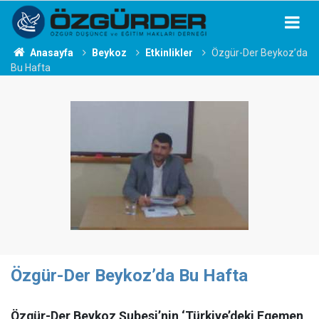
Anasayfa
Beykoz
Etkinlikler
Özgür-Der Beykoz’da
Bu Hafta
Özgür-Der Beykoz’da Bu Hafta
Özgür-Der Beykoz Şubesi’nin ‘Türkiye’deki Egemen