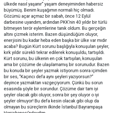
ülkede nasıl yaşanır” yaşam deneyiminden habersiz
büyümüş. Benim kuşağımın normali hiç olmadı.
Gözümü açar açmaz bir sabah, önce 12 Eylül
darbesine uyandım, ardından PKK’nin 40 yıldır bir türlü
bitmeyen terör eylemlerine tanık oldum. Bu gerçeğin
altını çizmek isterim. Bazen düşündüğüm oluyor,
enerjisini bu kadar heba eden başka bir ülke var mıdır
acaba? Bugün Kürt sorunu başlığıyla konuşulan şeyler,
kırk yıldır sürekli tekrar edilerek konuşuldu, tartışıldı.
Kürt sorunu, bu ülkenin en çok tartışılan, konuşulan
ama bir çözüme de ulaşılamamış bir sorunudur. Bazen
bu konuda bir şeyler yazmak istiyorum sonra içimden
bir ses, “Kaçıncı defa aynı şeyleri yazıyorsun?”
deyince yazmaktan vazgeçiyorum. Çünkü bu sorun
esasında şöyle bir sorundur. Çözüme dair tam iyi
şeyler olacak gibi oluyor, sonra bir şey oluyor o iyi
şeyler olmuyor! Bu defa kesin olacak gibi olup da
olmayan bu süreçlerin ilkinde İstanbul Bayrampaşa
Hapishanesi’ndeydim.