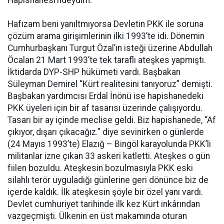
Hafızam beni yanıltmıyorsa Devletin PKK ile soruna
çözüm arama girişimlerinin ilki 1993’te idi. Dönemin
Cumhurbaşkanı Turgut Özal’ın isteği üzerine Abdullah
Öcalan 21 Mart 1993’te tek taraflı ateşkes yapmıştı.
İktidarda DYP-SHP hükümeti vardı. Başbakan
Süleyman Demirel “Kürt realitesini tanıyoruz” demişti.
Başbakan yardımcısı Erdal İnönü ise hapishanedeki
PKK üyeleri için bir af tasarısı üzerinde çalışıyordu.
Tasarı bir ay içinde meclise geldi. Biz hapishanede, “Af
çıkıyor, dışarı çıkacağız.” diye sevinirken o günlerde
(24 Mayıs 1993’te) Elazığ – Bingöl karayolunda PKK’li
militanlar izne çıkan 33 askeri katletti. Ateşkes o gün
fiilen bozuldu. Ateşkesin bozulmasıyla PKK eski
silahlı terör uyguladığı günlerine geri dönünce biz de
içerde kaldık. İlk ateşkesin şöyle bir özel yanı vardı.
Devlet cumhuriyet tarihinde ilk kez Kürt inkârından
vazgeçmişti. Ülkenin en üst makamında oturan