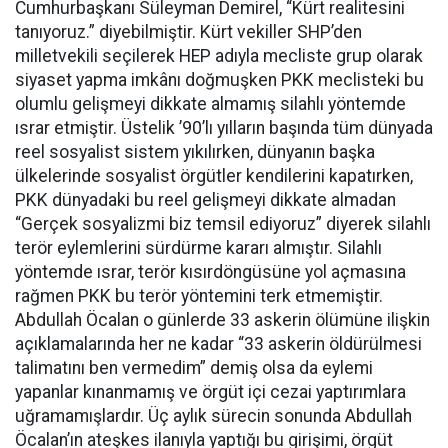
Cumhurbaşkanı Süleyman Demirel, “Kürt realitesini
tanıyoruz.” diyebilmiştir. Kürt vekiller SHP’den
milletvekili seçilerek HEP adıyla mecliste grup olarak
siyaset yapma imkânı doğmuşken PKK meclisteki bu
olumlu gelişmeyi dikkate almamış silahlı yöntemde
ısrar etmiştir. Üstelik ’90’lı yılların başında tüm dünyada
reel sosyalist sistem yıkılırken, dünyanın başka
ülkelerinde sosyalist örgütler kendilerini kapatırken,
PKK dünyadaki bu reel gelişmeyi dikkate almadan
“Gerçek sosyalizmi biz temsil ediyoruz” diyerek silahlı
terör eylemlerini sürdürme kararı almıştır. Silahlı
yöntemde ısrar, terör kısırdöngüsüne yol açmasına
rağmen PKK bu terör yöntemini terk etmemiştir.
Abdullah Öcalan o günlerde 33 askerin ölümüne ilişkin
açıklamalarında her ne kadar “33 askerin öldürülmesi
talimatını ben vermedim” demiş olsa da eylemi
yapanlar kınanmamış ve örgüt içi cezai yaptırımlara
uğramamışlardır. Üç aylık sürecin sonunda Abdullah
Öcalan’ın ateşkes ilanıyla yaptığı bu girişimi, örgüt