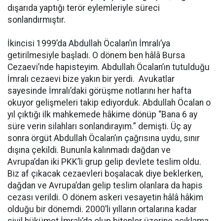
dışarıda yaptığı terör eylemleriyle süreci
sonlandırmıştır.
İkincisi 1999’da Abdullah Öcalan’ın İmralı’ya
getirilmesiyle başladı. O dönem ben hâlâ Bursa
Cezaevi’nde hapisteyim. Abdullah Öcalan’ın tutulduğu
İmralı cezaevi bize yakın bir yerdi. Avukatlar
sayesinde İmralı’daki görüşme notlarını her hafta
okuyor gelişmeleri takip ediyorduk. Abdullah Öcalan o
yıl çıktığı ilk mahkemede hâkime dönüp “Bana 6 ay
süre verin silahları sonlandırayım.” demişti. Üç ay
sonra örgüt Abdullah Öcalan’ın çağrısına uydu, sınır
dışına çekildi. Bununla kalınmadı dağdan ve
Avrupa’dan iki PKK’li grup gelip devlete teslim oldu.
Biz af çıkacak cezaevleri boşalacak diye beklerken,
dağdan ve Avrupa’dan gelip teslim olanlara da hapis
cezası verildi. O dönem askeri vesayetin hâlâ hâkim
olduğu bir dönemdi. 2000’li yılların ortalarına kadar
sivil hükümet İmralı’da olup bitenler üzerine açıklama