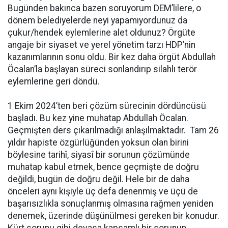
Bugünden bakınca bazen soruyorum DEM’lilere, o
dönem belediyelerde neyi yapamıyordunuz da
çukur/hendek eylemlerine alet oldunuz? Örgüte
angaje bir siyaset ve yerel yönetim tarzı HDP’nin
kazanımlarının sonu oldu. Bir kez daha örgüt Abdullah
Öcalan’la başlayan süreci sonlandırıp silahlı terör
eylemlerine geri döndü.
1 Ekim 2024’ten beri çözüm sürecinin dördüncüsü
başladı. Bu kez yine muhatap Abdullah Öcalan.
Geçmişten ders çıkarılmadığı anlaşılmaktadır. Tam 26
yıldır hapiste özgürlüğünden yoksun olan birini
böylesine tarihî, siyasî bir sorunun çözümünde
muhatap kabul etmek, bence geçmişte de doğru
değildi, bugün de doğru değil. Hele bir de daha
önceleri aynı kişiyle üç defa denenmiş ve üçü de
başarısızlıkla sonuçlanmış olmasına rağmen yeniden
denemek, üzerinde düşünülmesi gereken bir konudur.
Kürt sorunu gibi devasa kapsamlı bir sorunun