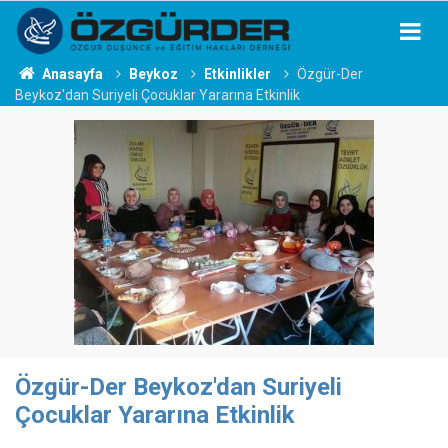
Anasayfa
Beykoz
Etkinlikler
Özgür-Der
Beykoz'dan Suriyeli Çocuklar Yararına Etkinlik
Özgür-Der Beykoz'dan Suriyeli
Çocuklar Yararına Etkinlik