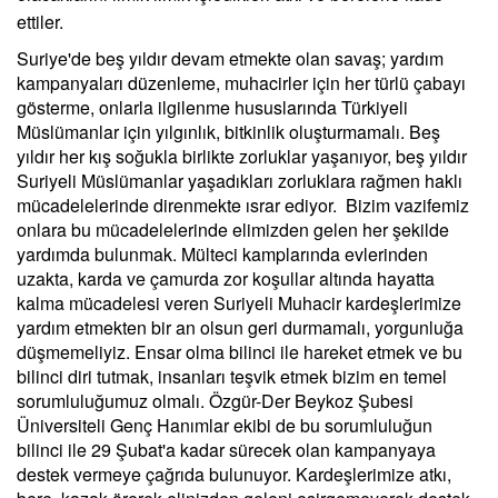
ettiler.
Suriye'de beş yıldır devam etmekte olan savaş; yardım
kampanyaları düzenleme, muhacirler için her türlü çabayı
gösterme, onlarla ilgilenme hususlarında Türkiyeli
Müslümanlar için yılgınlık, bitkinlik oluşturmamalı. Beş
yıldır her kış soğukla birlikte zorluklar yaşanıyor, beş yıldır
Suriyeli Müslümanlar yaşadıkları zorluklara rağmen haklı
mücadelelerinde direnmekte ısrar ediyor. Bizim vazifemiz
onlara bu mücadelelerinde elimizden gelen her şekilde
yardımda bulunmak. Mülteci kamplarında evlerinden
uzakta, karda ve çamurda zor koşullar altında hayatta
kalma mücadelesi veren Suriyeli Muhacir kardeşlerimize
yardım etmekten bir an olsun geri durmamalı, yorgunluğa
düşmemeliyiz. Ensar olma bilinci ile hareket etmek ve bu
bilinci diri tutmak, insanları teşvik etmek bizim en temel
sorumluluğumuz olmalı. Özgür-Der Beykoz Şubesi
Üniversiteli Genç Hanımlar ekibi de bu sorumluluğun
bilinci ile 29 Şubat'a kadar sürecek olan kampanyaya
destek vermeye çağrıda bulunuyor. Kardeşlerimize atkı,