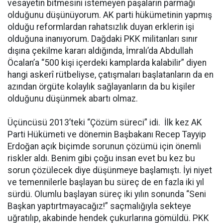
vesayetin bitmesini istemeyen paşaların parmağı
olduğunu düşünüyorum. AK parti hükümetinin yapmış
olduğu reformlardan rahatsızlık duyan erklerin işi
olduğuna inanıyorum. Dağdaki PKK militanları sınır
dışına çekilme kararı aldığında, İmralı’da Abdullah
Öcalan’a “500 kişi içerdeki kamplarda kalabilir” diyen
hangi askerî rütbeliyse, çatışmaları başlatanların da en
azından örgüte kolaylık sağlayanların da bu kişiler
olduğunu düşünmek abartı olmaz.
Üçüncüsü 2013’teki “Çözüm süreci” idi. İlk kez AK
Parti Hükümeti ve dönemin Başbakanı Recep Tayyip
Erdoğan açık biçimde sorunun çözümü için önemli
riskler aldı. Benim gibi çoğu insan evet bu kez bu
sorun çözülecek diye düşünmeye başlamıştı. İyi niyet
ve temennilerle başlayan bu süreç de en fazla iki yıl
sürdü. Olumlu başlayan süreç iki yılın sonunda “Seni
Başkan yaptırtmayacağız!” saçmalığıyla sekteye
uğratılıp, akabinde hendek çukurlarına gömüldü. PKK