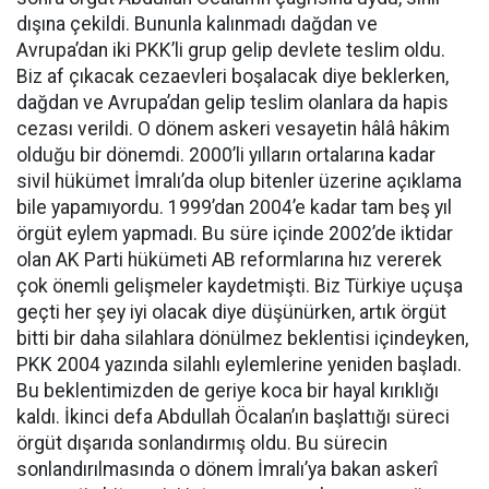
dışına çekildi. Bununla kalınmadı dağdan ve
Avrupa’dan iki PKK’li grup gelip devlete teslim oldu.
Biz af çıkacak cezaevleri boşalacak diye beklerken,
dağdan ve Avrupa’dan gelip teslim olanlara da hapis
cezası verildi. O dönem askeri vesayetin hâlâ hâkim
olduğu bir dönemdi. 2000’li yılların ortalarına kadar
sivil hükümet İmralı’da olup bitenler üzerine açıklama
bile yapamıyordu. 1999’dan 2004’e kadar tam beş yıl
örgüt eylem yapmadı. Bu süre içinde 2002’de iktidar
olan AK Parti hükümeti AB reformlarına hız vererek
çok önemli gelişmeler kaydetmişti. Biz Türkiye uçuşa
geçti her şey iyi olacak diye düşünürken, artık örgüt
bitti bir daha silahlara dönülmez beklentisi içindeyken,
PKK 2004 yazında silahlı eylemlerine yeniden başladı.
Bu beklentimizden de geriye koca bir hayal kırıklığı
kaldı. İkinci defa Abdullah Öcalan’ın başlattığı süreci
örgüt dışarıda sonlandırmış oldu. Bu sürecin
sonlandırılmasında o dönem İmralı’ya bakan askerî