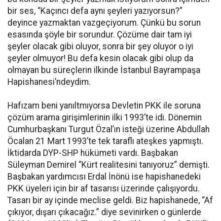
bir ses, “Kaçıncı defa aynı şeyleri yazıyorsun?”
deyince yazmaktan vazgeçiyorum. Çünkü bu sorun
esasında şöyle bir sorundur. Çözüme dair tam iyi
şeyler olacak gibi oluyor, sonra bir şey oluyor o iyi
şeyler olmuyor! Bu defa kesin olacak gibi olup da
olmayan bu süreçlerin ilkinde İstanbul Bayrampaşa
Hapishanesi’ndeydim.
Hafızam beni yanıltmıyorsa Devletin PKK ile soruna
çözüm arama girişimlerinin ilki 1993’te idi. Dönemin
Cumhurbaşkanı Turgut Özal’ın isteği üzerine Abdullah
Öcalan 21 Mart 1993’te tek taraflı ateşkes yapmıştı.
İktidarda DYP-SHP hükümeti vardı. Başbakan
Süleyman Demirel “Kürt realitesini tanıyoruz” demişti.
Başbakan yardımcısı Erdal İnönü ise hapishanedeki
PKK üyeleri için bir af tasarısı üzerinde çalışıyordu.
Tasarı bir ay içinde meclise geldi. Biz hapishanede, “Af
çıkıyor, dışarı çıkacağız.” diye sevinirken o günlerde