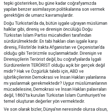
tepki gösterirken, bu güne kadar coğrafyamızda
yapılan benzer asimilasyon politikalarına son vermek
gerektiğini de umarız kavramışlardır.
Doğu Türkistan'da da, bütün işgale uğrayan müslüman
halklar gibi, direniş ve direnişin öncülüğü Doğu
Türkistan İslam Partisi mücahidleri tarafından
sürdürülmektedir. En tabi hakları olan işgale karşı
direniş, Filistin'de Irakta Afganistan ve Çeçenistan'da
olduğu gibi Terörizmle suçlanmaktadır. Direnişin ve
Direnişçilerin Terörist değil, bu coğrafyalarda İşgali
Sürdürenlerin TERÖRİST olduğu açık bir gerçek değil
midir? Hak ve Özgürlük talebi için, ABD ve
işbirlikçilerinin Demokrasi ve İnsan Hakları yalanlarına
mı yaslanmak gerekmektedir? Uygur müslümanlarının
mücadelesine, Demokrasi ve İnsan Hakları palavraları
değil, 1860'ta kurulan Türkistan İslam Cumhuriyeti'ne
temel oluşturan değerler yön vermektedir.
Ve son olarak bizler, Dünya'nın neresinde olursa olsun,