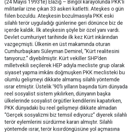
(24 Mayıs 1993’te) Elazığ – Bingöl karayolunda PKK’li
militanlar izne çıkan 33 askeri katletti. Ateşkes o gün
fiilen bozuldu. Ateşkesin bozulmasıyla PKK eski
silahlı terör uyguladığı günlerine geri dönünce biz de
içerde kaldık. İlk ateşkesin şöyle bir özel yanı vardı.
Devlet cumhuriyet tarihinde ilk kez Kürt inkârından
vazgeçmişti. Ülkenin en üst makamında oturan
Cumhurbaşkanı Süleyman Demirel, “Kürt realitesini
tanıyoruz.” diyebilmiştir. Kürt vekiller SHP’den
milletvekili seçilerek HEP adıyla mecliste grup olarak
siyaset yapma imkânı doğmuşken PKK meclisteki bu
olumlu gelişmeyi dikkate almamış silahlı yöntemde
ısrar etmiştir. Üstelik ’90’lı yılların başında tüm dünyada
reel sosyalist sistem yıkılırken, dünyanın başka
ülkelerinde sosyalist örgütler kendilerini kapatırken,
PKK dünyadaki bu reel gelişmeyi dikkate almadan
“Gerçek sosyalizmi biz temsil ediyoruz” diyerek silahlı
terör eylemlerini sürdürme kararı almıştır. Silahlı
yöntemde ısrar, terör kısırdöngüsüne yol açmasına