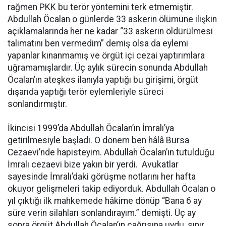
rağmen PKK bu terör yöntemini terk etmemiştir.
Abdullah Öcalan o günlerde 33 askerin ölümüne ilişkin
açıklamalarında her ne kadar “33 askerin öldürülmesi
talimatını ben vermedim” demiş olsa da eylemi
yapanlar kınanmamış ve örgüt içi cezai yaptırımlara
uğramamışlardır. Üç aylık sürecin sonunda Abdullah
Öcalan’ın ateşkes ilanıyla yaptığı bu girişimi, örgüt
dışarıda yaptığı terör eylemleriyle süreci
sonlandırmıştır.
İkincisi 1999’da Abdullah Öcalan’ın İmralı’ya
getirilmesiyle başladı. O dönem ben hâlâ Bursa
Cezaevi’nde hapisteyim. Abdullah Öcalan’ın tutulduğu
İmralı cezaevi bize yakın bir yerdi. Avukatlar
sayesinde İmralı’daki görüşme notlarını her hafta
okuyor gelişmeleri takip ediyorduk. Abdullah Öcalan o
yıl çıktığı ilk mahkemede hâkime dönüp “Bana 6 ay
süre verin silahları sonlandırayım.” demişti. Üç ay
sonra örgüt Abdullah Öcalan’ın çağrısına uydu, sınır