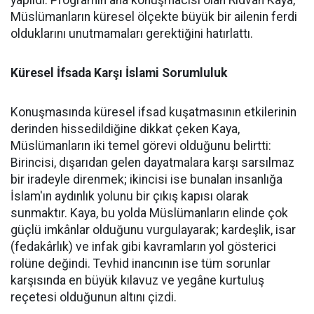
yapıldı. Programın ana konuşmacısı olan Rıdvan Kaya,
Müslümanların küresel ölçekte büyük bir ailenin ferdi
olduklarını unutmamaları gerektiğini hatırlattı.
Küresel İfsada Karşı İslami Sorumluluk
Konuşmasında küresel ifsad kuşatmasının etkilerinin
derinden hissedildiğine dikkat çeken Kaya,
Müslümanların iki temel görevi olduğunu belirtti:
Birincisi, dışarıdan gelen dayatmalara karşı sarsılmaz
bir iradeyle direnmek; ikincisi ise bunalan insanlığa
İslam'ın aydınlık yolunu bir çıkış kapısı olarak
sunmaktır. Kaya, bu yolda Müslümanların elinde çok
güçlü imkânlar olduğunu vurgulayarak; kardeşlik, isar
(fedakârlık) ve infak gibi kavramların yol gösterici
rolüne değindi. Tevhid inancının ise tüm sorunlar
karşısında en büyük kılavuz ve yegâne kurtuluş
reçetesi olduğunun altını çizdi.