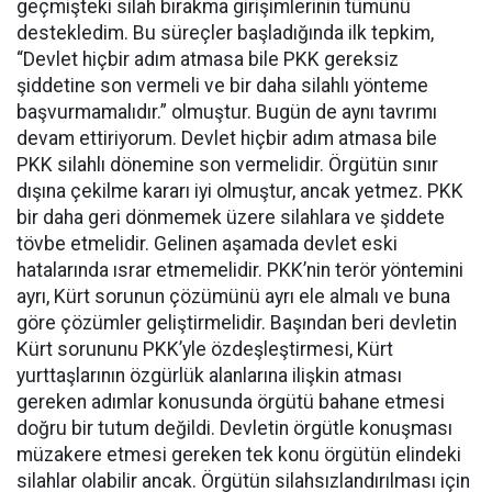
geçmişteki silah bırakma girişimlerinin tümünü
destekledim. Bu süreçler başladığında ilk tepkim,
“Devlet hiçbir adım atmasa bile PKK gereksiz
şiddetine son vermeli ve bir daha silahlı yönteme
başvurmamalıdır.” olmuştur. Bugün de aynı tavrımı
devam ettiriyorum. Devlet hiçbir adım atmasa bile
PKK silahlı dönemine son vermelidir. Örgütün sınır
dışına çekilme kararı iyi olmuştur, ancak yetmez. PKK
bir daha geri dönmemek üzere silahlara ve şiddete
tövbe etmelidir. Gelinen aşamada devlet eski
hatalarında ısrar etmemelidir. PKK’nin terör yöntemini
ayrı, Kürt sorunun çözümünü ayrı ele almalı ve buna
göre çözümler geliştirmelidir. Başından beri devletin
Kürt sorununu PKK’yle özdeşleştirmesi, Kürt
yurttaşlarının özgürlük alanlarına ilişkin atması
gereken adımlar konusunda örgütü bahane etmesi
doğru bir tutum değildi. Devletin örgütle konuşması
müzakere etmesi gereken tek konu örgütün elindeki
silahlar olabilir ancak. Örgütün silahsızlandırılması için