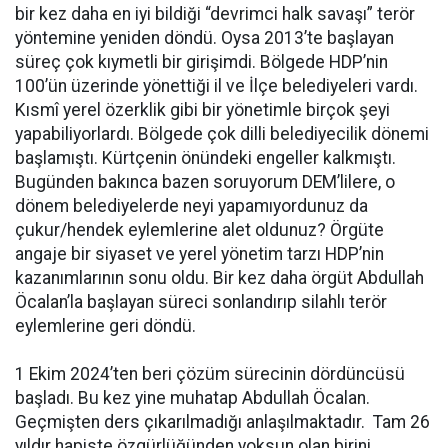
bir kez daha en iyi bildiği “devrimci halk savaşı” terör
yöntemine yeniden döndü. Oysa 2013’te başlayan
süreç çok kıymetli bir girişimdi. Bölgede HDP’nin
100’ün üzerinde yönettiği il ve İlçe belediyeleri vardı.
Kısmî yerel özerklik gibi bir yönetimle birçok şeyi
yapabiliyorlardı. Bölgede çok dilli belediyecilik dönemi
başlamıştı. Kürtçenin önündeki engeller kalkmıştı.
Bugünden bakınca bazen soruyorum DEM’lilere, o
dönem belediyelerde neyi yapamıyordunuz da
çukur/hendek eylemlerine alet oldunuz? Örgüte
angaje bir siyaset ve yerel yönetim tarzı HDP’nin
kazanımlarının sonu oldu. Bir kez daha örgüt Abdullah
Öcalan’la başlayan süreci sonlandırıp silahlı terör
eylemlerine geri döndü.
1 Ekim 2024’ten beri çözüm sürecinin dördüncüsü
başladı. Bu kez yine muhatap Abdullah Öcalan.
Geçmişten ders çıkarılmadığı anlaşılmaktadır. Tam 26
yıldır hapiste özgürlüğünden yoksun olan birini