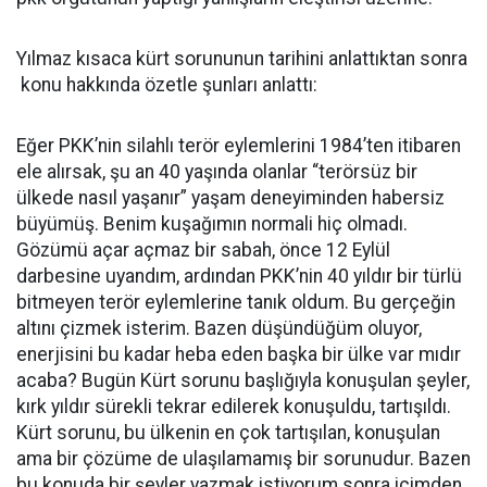
Yılmaz kısaca kürt sorununun tarihini anlattıktan sonra
konu hakkında özetle şunları anlattı:
Eğer PKK’nin silahlı terör eylemlerini 1984’ten itibaren
ele alırsak, şu an 40 yaşında olanlar “terörsüz bir
ülkede nasıl yaşanır” yaşam deneyiminden habersiz
büyümüş. Benim kuşağımın normali hiç olmadı.
Gözümü açar açmaz bir sabah, önce 12 Eylül
darbesine uyandım, ardından PKK’nin 40 yıldır bir türlü
bitmeyen terör eylemlerine tanık oldum. Bu gerçeğin
altını çizmek isterim. Bazen düşündüğüm oluyor,
enerjisini bu kadar heba eden başka bir ülke var mıdır
acaba? Bugün Kürt sorunu başlığıyla konuşulan şeyler,
kırk yıldır sürekli tekrar edilerek konuşuldu, tartışıldı.
Kürt sorunu, bu ülkenin en çok tartışılan, konuşulan
ama bir çözüme de ulaşılamamış bir sorunudur. Bazen
bu konuda bir şeyler yazmak istiyorum sonra içimden