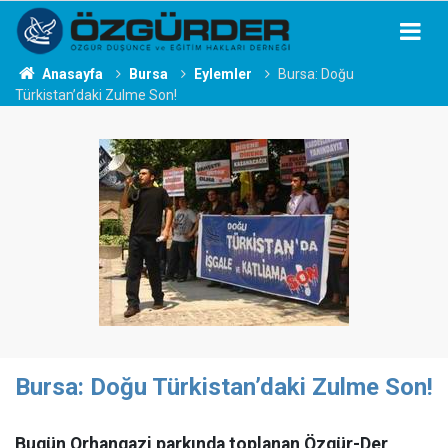
Anasayfa
Bursa
Eylemler
Bursa: Doğu
Türkistan’daki Zulme Son!
Bursa: Doğu Türkistan’daki Zulme Son!
Bugün Orhangazi parkında toplanan Özgür-Der