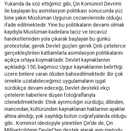
Yukarıda da söz ettiğimiz gibi, Çin Komünist Devrimi
ile başlayan bu asimilasyon politikası sonucunda yüz
bine yakın Müslüman Uygurun cezaevlerinde olduğu
ifade edilmektedir. Yine bu politikaların devamı olmak
kaydıyla Müslüman kadınlara taciz ve tecavüz
hareketlerinden yola çıkarak başlayan bu günkü
protestolar, gerek Devlet güçleri gerek Çinli çetelerce
gerçekleştirilen katliamlarla asimilasyon politikalarını
açıkça ortaya koymaktadır. Devlet kaynaklarının
açıkladığı 150, bağımsız Uygur kaynaklarının belirttiği
üzere binlere varan ölüden bahsedilmektedir. Bir çok
örnekle uzatabileceğimiz uygulamaların işgal
sürdükçe devam edeceği, Devlet destekli ırkçı
çetelerin haberlere düşen fotoğraflarıyla
izlenebilmektedir. Etnik ayrımcılığın sürdüğü, dilinden,
inancından, kültüründen kaynaklanan haklarının ayaklar
altına alındığı, yok sayıldığı bütün coğrafyalarda olduğu
gibi.. Kominist ideolojiyle yönetilen Çin'de de, Çin
Milliyetçiliğinin Devlet'ten destek alarak aynı metodu