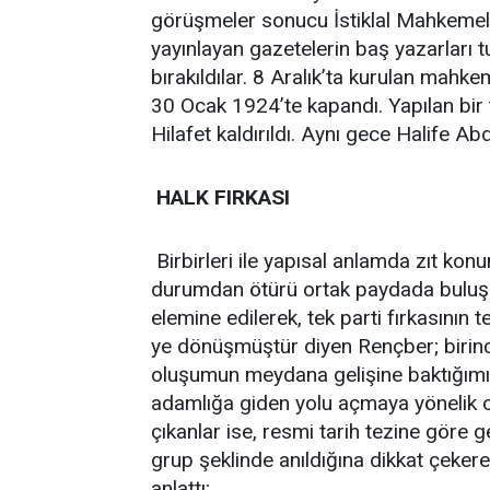
görüşmeler sonucu İstiklal Mahkemele
yayınlayan gazetelerin baş yazarları t
bırakıldılar. 8 Aralık’ta kurulan mahk
30 Ocak 1924’te kapandı. Yapılan bi
Hilafet kaldırıldı. Aynı gece Halife Ab
HALK FIRKASI
Birbirleri ile yapısal anlamda zıt ko
durumdan ötürü ortak paydada buluşabi
elemine edilerek, tek parti fırkasının
ye dönüşmüştür diyen Rençber; birinci 
oluşumun meydana gelişine baktığımızd
adamlığa giden yolu açmaya yönelik o
çıkanlar ise, resmi tarih tezine göre ge
grup şeklinde anıldığına dikkat çekere
anlattı;