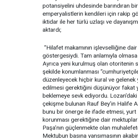
potansiyelini uhdesinde barındıran bir 
emperyalistlerin kendileri için rakip gö
iktidar ile her türlü uzlaşı ve dayanış
aktardı;
“Hilafet makamının işlevselliğine dair 
göstergesiydi. Tam anlamıyla olmasa d
Ayrıca yeni kurulmuş olan otoritenin si
şekilde konumlanması “cumhuriyetçiler
düzenleyecek hiçbir kural ve gelenek
edilmesi gerektiğini düşünüyor fakat 
beklemeye sevk ediyordu. Lozan’daki 
çekişme bulunan Rauf Bey’in Halife Ab
bunu bir önerge ile ifade etmesi, yurt d
korunması gerektiğine dair mektuplar
Paşa’nın güçlenmekte olan muhalefet
Mektubun basına yansımasının akabind