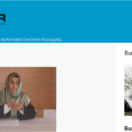
'da Kemalist Devrimler Konuşuldu
Bu
Bu