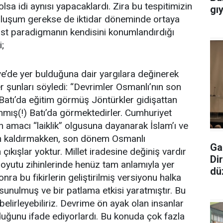
olsa idi aynısı yapacaklardı. Zira bu tespitimizin
gı
k oluşum gerekse de iktidar döneminde ortaya
ist paradigmanın kendisini konumlandırdığı
;
ye’de yer bulduğuna dair yargılara değinerek
şunları söyledi: “Devrimler Osmanlı’nın son
atı’da eğitim görmüş Jöntürkler gidişattan
nmış(!) Batı’da görmektedirler. Cumhuriyet
n amacı “laiklik” olgusuna dayanarak İslam’ı ve
n kaldırmakken, son dönem Osmanlı
Ga
çıkışlar yoktur. Millet iradesine değiniş vardır
Di
boyutu zihinlerinde henüz tam anlamıyla yer
dü
ra bu fikirlerin geliştirilmiş versiyonu halka
sunulmuş ve bir patlama etkisi yaratmıştır. Bu
 belirleyebiliriz. Devrime ön ayak olan insanlar
uğunu ifade ediyorlardı. Bu konuda çok fazla