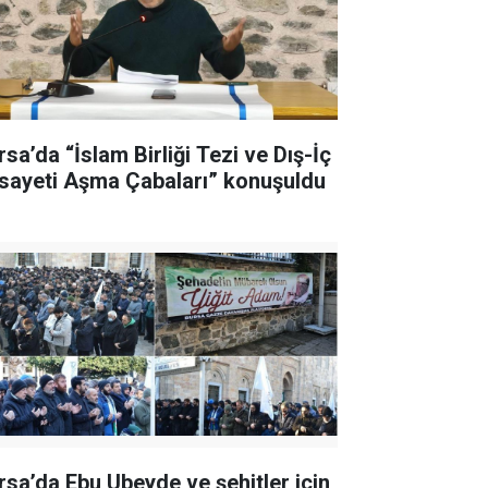
rsa’da “İslam Birliği Tezi ve Dış-İç
sayeti Aşma Çabaları” konuşuldu
rsa’da Ebu Ubeyde ve şehitler için