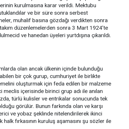
rinin kurulmasına karar verildi. Mektubu
utuklandılar ve bir süre sonra serbest
emeler, muhalif basına gözdağı verdikten sonra
r takım düzenlemelerden sonra 3 Mart 1924’te
dulmecid ve hanedan üyeleri yurtdışına çıkarıldı.
numlarda olan ancak ülkenin içinde bulunduğu
len bir çok gurup, cumhuriyet ile birlikte
 temelini oluşturmak için feda edilen bir malzeme
meclis içerisinde birinci grup adı ile anılan
a, türlü kulisler ve entrikalar sonucunda tek
lduğu görülür. Bunun farkında olan ve karşı
rici ve yobaz şeklinde nitelendirilerek ikinci
k halk fırkasının kuruluş aşamasını şu sözler ile