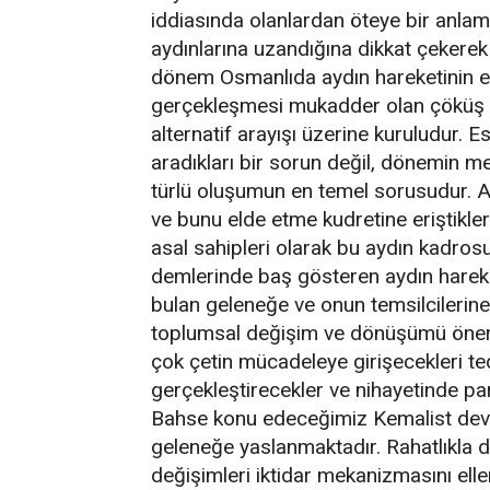
iddiasında olanlardan öteye bir anlam
aydınlarına uzandığına dikkat çekere
dönem Osmanlıda aydın hareketinin en
gerçekleşmesi mukadder olan çöküş
alternatif arayışı üzerine kuruludur. E
aradıkları bir sorun değil, dönemin mev
türlü oluşumun en temel sorusudur. An
ve bunu elde etme kudretine eriştikleri
asal sahipleri olarak bu aydın kadros
demlerinde baş gösteren aydın hareke
bulan geleneğe ve onun temsilcilerine 
toplumsal değişim ve dönüşümü öner
çok çetin mücadeleye girişecekleri ted
gerçekleştirecekler ve nihayetinde pa
Bahse konu edeceğimiz Kemalist devr
geleneğe yaslanmaktadır. Rahatlıkla d
değişimleri iktidar mekanizmasını el