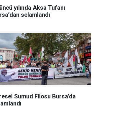
üncü yılında Aksa Tufanı
rsa’dan selamlandı
resel Sumud Filosu Bursa'da
lamlandı