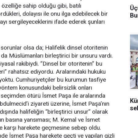
özelliğe sahip olduğu gibi, batılı
Üç
rdükleri, dolayısı ile onu ilga edebilecek bir
Bu
mayı sergileyeceklerini ifade ederek şunları
sorunlar olsa da; Halifelik dinsel otoritenin
a Müslümanları birleştirici bir unsuru vardı.
yasal rakibiydi. “Dinsel bir otoritenin” bu
i” rahatsız ediyordu. Aralarındaki hukuku
 yoktu. Cumhuriyetçiler bu kurumun tasfiye
yöntem konusundaki belirsizlik onları
seçimden ötürü İsmet Paşa ile aralarında
Kü
dulmecid’i ziyareti üzerine, İsmet Paşa’nın
se
ışında halifeliğin “birleştirici unsur” olarak
ın basına yansıması; M. Kemal ve İsmet
e karşı harekete geçmesine sebep oldu.
e İsmet Paşa harekete geçti ve yapılan gizli