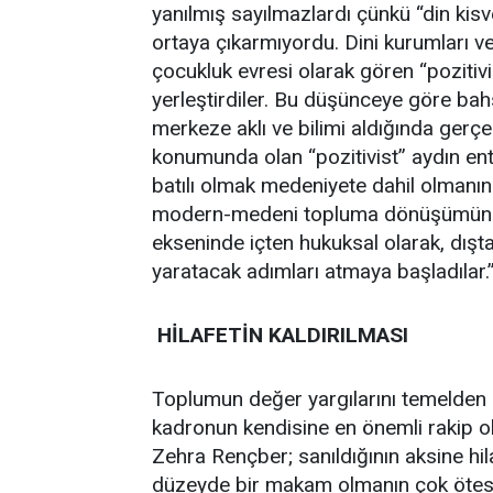
yanılmış sayılmazlardı çünkü “din kisv
ortaya çıkarmıyordu. Dini kurumları ve
çocukluk evresi olarak gören “pozitiv
yerleştirdiler. Bu düşünceye göre bah
merkeze aklı ve bilimi aldığında gerç
konumunda olan “pozitivist” aydın ente
batılı olmak medeniyete dahil olmanı
modern-medeni topluma dönüşümün çerç
ekseninde içten hukuksal olarak, dışt
yaratacak adımları atmaya başladılar.
HİLAFETİN KALDIRILMASI
Toplumun değer yargılarını temelden de
kadronun kendisine en önemli rakip 
Zehra Rençber; sanıldığının aksine hi
düzeyde bir makam olmanın çok ötesin