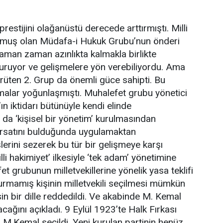
restijini olağanüstü derecede arttırmıştı. Milli
uş olan Müdafa-i Hukuk Grubu’nun önderi
man zaman azınlıkta kalmakla birlikte
nduruyor ve gelişmelere yön verebiliyordu. Ama
rüten 2. Grup da önemli güce sahipti. Bu
malar yoğunlaşmıştı. Muhalefet grubu yönetici
’ın iktidarı bütünüyle kendi elinde
a ‘kişisel bir yönetim’ kurulmasından
fırsatını bulduğunda uygulamaktan
erini sezerek bu tür bir gelişmeye karşı
li hakimiyet’ ilkesiyle ‘tek adam’ yönetimine
 grubunun milletvekillerine yönelik yasa teklifi
turmamış kişinin milletvekili seçilmesi mümkün
n bir dille reddedildi. Ve akabinde M. Kemal
acağını açıkladı. 9 Eylül 1923’te Halk Fırkası
M.Kemal seçildi. Yeni kurulan partinin henüz