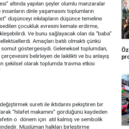
esi” altında yapılan şeyler olumlu manzaralar
 insanların dinle yaşamasını toplumların
ist” düşünceyi inkılapların düşünce temeline
sedilen çocukluk evresini kemale erdirme,
ekleşebilirdi. Ve bunu sağlayacak olan da “baba”
llektüellerdi. Amaçları batılı olmaktı çünkü
n somut göstergesiydi. Geleneksel toplumdan,
Öz
evesini belirleyen de laiklikti ve bu anlayış
pr
an şekilsel olarak toplumda travma etkisi
”
ğiştirmek sureti ile iktidarını pekiştiren bir
olarak “hilafet makamını” gördüğünü kaydeden
lafetin o dönem için atıl kalmış ve sembolik
dedir. Müslüman halkları birleştirme