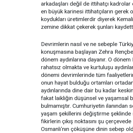
arkadaşları değil de ittihatçı kadrolar 
en büyük karinesi ittihatçıların gere
koydukları üretimlerdir diyerek Kemal
zemine dikkat çekerek şunları kaydetti
Devrimlerin nasıl ve ne sebeple Türki
konuşmasına başlayan Zehra Rençber 
dönem aydınlarına dayanır. O dönem B
rahatsız olmakta ve kurtuluşu aydınla
dönemi devrimlerinde tüm faaliyetleri
onun hayat bulduğu ortamları ortada
aydınlarında dine dair bu kadar keskin 
fakat laikliğin düşünsel ve yaşamsal 
bulmamıştır. Cumhuriyetin ilanından son
yaşam şekillerini değiştirme şeklinde 
fikirlerin çıkış noktasını şu çerçevede
Osmanlı’nın çöküşüne dinin sebep old