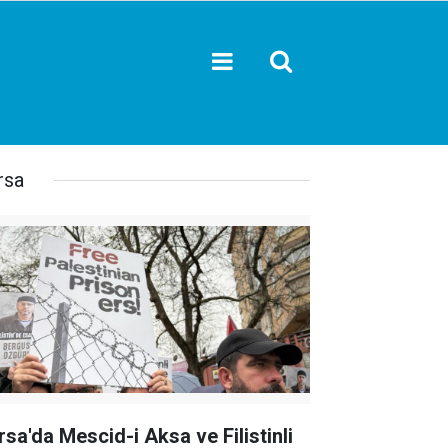
rsa
rsa'da Mescid-i Aksa ve Filistinli