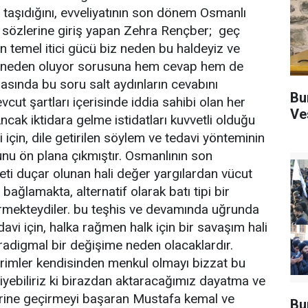
 taşıdığını, evveliyatının son dönem Osmanlı
k sözlerine giriş yapan Zehra Rençber; geç
 temel itici gücü biz neden bu haldeyiz ve
 neden oluyor sorusuna hem cevap hem de
sasında bu soru salt aydınların cevabını
Bu
cut şartları içerisinde iddia sahibi olan her
Ve
cak iktidara gelme istidatları kuvvetli olduğu
 için, dile getirilen söylem ve tedavi yönteminin
unu ön plana çıkmıştır. Osmanlının son
ti duçar olunan hali değer yargılardan vücut
bağlamakta, alternatif olarak batı tipi bir
mekteydiler. bu teşhis ve devamında uğrunda
avi için, halka rağmen halk için bir savaşım hali
radigmal bir değişime neden olacaklardır.
imler kendisinden menkul olmayı bizzat bu
iyebiliriz ki birazdan aktaracağımız dayatma ve
lerine geçirmeyi başaran Mustafa kemal ve
Bu