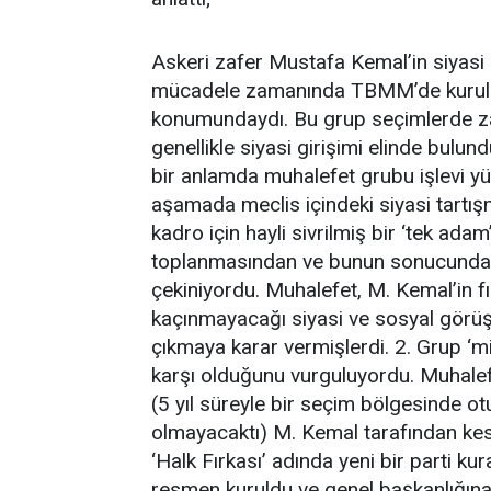
Askeri zafer Mustafa Kemal’in siyasi p
mücadele zamanında TBMM’de kurulm
konumundaydı. Bu grup seçimlerde za
genellikle siyasi girişimi elinde bulu
bir anlamda muhalefet grubu işlevi yü
aşamada meclis içindeki siyasi tartış
kadro için hayli sivrilmiş bir ‘tek adam
toplanmasından ve bunun sonucunda d
çekiniyordu. Muhalefet, M. Kemal’in 
kaçınmayacağı siyasi ve sosyal görüşl
çıkmaya karar vermişlerdi. 2. Grup ‘mil
karşı olduğunu vurguluyordu. Muhalefet
(5 yıl süreyle bir seçim bölgesinde o
olmayacaktı) M. Kemal tarafından kesi
‘Halk Fırkası’ adında yeni bir parti kur
resmen kuruldu ve genel başkanlığına 