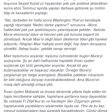
boyunca Seyyid Kutub’un hayatından pek çok anektod aktardıktan
sonra sözü Temmuz ayında yapılan darbeye getirerek şu mühim
bilgi ve kanaatlerini paylaştı:
“Sisi, darbeden bir hafta sonra Washington Post’un kendisiyle
yaptığı röportajda ‘Neden darbe yaptınız?’ sorusuna –Mursi
hakkındaki pek çok spekülasyonu yalanlayacak şekilde– ‘Aslında
Mursi ekonomiyi idare ve benzeri pek çok konuda başarılı bir
yöneticiydi. Ancak Mısır’ın değil İslam ülkelerinin lideri gibi hareket
ediyordu. Hitapları Mısır halkıyla sınırlı değil, hep İslam dünyasına
yönelikti. Sebep budur.’ şekilde cevap vermişti.
Mısır toplumunu soyanlar, topluma zulmedenler bugün Mursi’yi
suçluyorlar. Şu an dahi halihazırda hapisteki İhvan üyeleri
suçlamak için türlü gerekçeler arıyorlar. Ancak bir şey
bulamayacaklar ve başarısız olacaklar. Örneğin Mursi’yi
yargılamak için belge aramışlardı. Böylelikle çaldıkları minarenin
bir kılıfı olduğuna dünyayı inandırabileceklerdi. Ama Mursi’nin
maaş dahi almadığı ortaya çıktı.
İhvan üyeleri Mübarek ve öncesi dönemde yıllarla ifade edilen bir
hapis tecrübesine sahipler, hapishane şartlarına karşı dayanıklılar.
Bu noktada Fi Zilali’lkur’an ve Kardeşim Sen Özgürsün şiirinin
hapishanede yazıldıklarını söylemekte fayda var. Yine de bu kez,
mevcut tutuklamaların kısa süreceği kanaatindeyim. Çünkü dünya