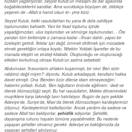
füzeleri yağdırıyorlar. Seyyid Kutub’un mesajını da dar ağacında
boğabileceklerini sandılar. Ama vuruldukça büyüyen de, öldükçe
yeşeren de –Allah’a hamd olsun ki– yine biziz.
Seyyid Kutub, belki rasulullahtan bu yana ilk defa cahiliyye
toplumundan bahsetti. Yani bir ifsad toplumu içinde
yaşadığımızdan, ulus toplumdan ve sömürge toplumundan… Öte
yandan tüm birikimiyle o zamana kadar –İhvan dahil– yapıcı bir
özeleştiri getirdi. İktidar için değil, ümmeti diriltmek için mücadele
etmek gerektiğini ortaya koydu. Nitekim Yoldaki İşaretler de bu
manada eleştiri ve strateji kitabıdır. Oluşturduğu ve oluşturacağı
etkiden korkulmuş olması Kutub’un asılma sebebidir.
Abdunnasır, firavunların ahlakını kuşanmıştı, bir nevi ‘Ben sizin
rabbiniz değil miyim?’ diyordu. Kutub arkadaşıydı, kendisini hakka
davet etmişti. Ona ‘Benden özür dilerse idam etmeyeceğim.’
haberini yolladı. Kutub, ‘Ben tağutların önünde eğilmem.’ dedi ve
ölerek ölümsüzlüğü seçti. Bu hal rasulullahın, Mekke dönemindeki
muşriklere karşı takındığı tavrı hatırlatıyor. Bugün de aynı şekilde
Adeviye’de, Suriye’de, Mısır’da ölerek ölümsüzleşen kardeşlerimizi
izliyoruz. Kardeşlerimizi katlediyorlar. Ancak yardımı da sadece ve
sadece Allah’tan bekliyorlar,
şehidlik
ediyorlar. Şehidlik,
dayanışma ruhunu hayatın tümüne yayabilmektir. Bu nedenle
yaşayan şehidler olmamız gerekir. Adeviye’ye baktığımızda da
yaşayan şehidleri görüyoruz.