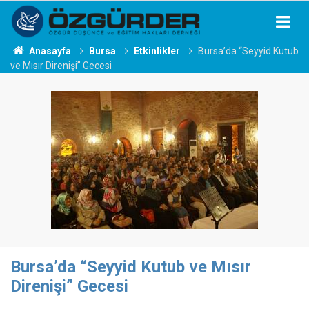
Anasayfa
Bursa
Etkinlikler
Bursa’da “Seyyid Kutub
ve Mısır Direnişi” Gecesi
Bursa’da “Seyyid Kutub ve Mısır
Direnişi” Gecesi