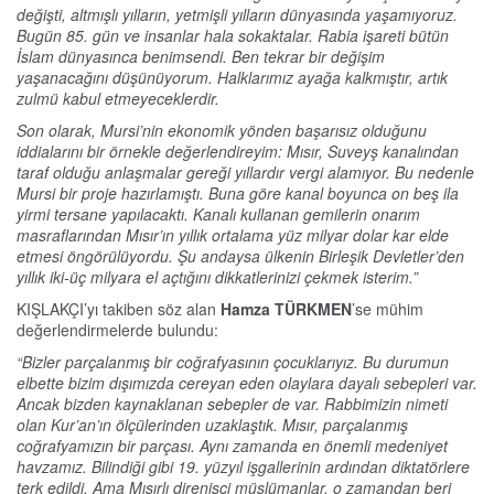
değişti, altmışlı yılların, yetmişli yılların dünyasında yaşamıyoruz.
Bugün 85. gün ve insanlar hala sokaktalar. Rabia işareti bütün
İslam dünyasınca benimsendi. Ben tekrar bir değişim
yaşanacağını düşünüyorum. Halklarımız ayağa kalkmıştır, artık
zulmü kabul etmeyeceklerdir.
Son olarak, Mursi’nin ekonomik yönden başarısız olduğunu
iddialarını bir örnekle değerlendireyim: Mısır, Suveyş kanalından
taraf olduğu anlaşmalar gereği yıllardır vergi alamıyor. Bu nedenle
Mursi bir proje hazırlamıştı. Buna göre kanal boyunca on beş ila
yirmi tersane yapılacaktı. Kanalı kullanan gemilerin onarım
masraflarından Mısır’ın yıllık ortalama yüz milyar dolar kar elde
etmesi öngörülüyordu. Şu andaysa ülkenin Birleşik Devletler’den
yıllık iki-üç milyara el açtığını dikkatlerinizi çekmek isterim.”
KIŞLAKÇI’yı takiben söz alan
Hamza TÜRKMEN
’se mühim
değerlendirmelerde bulundu:
“Bizler parçalanmış bir coğrafyasının çocuklarıyız. Bu durumun
elbette bizim dışımızda cereyan eden olaylara dayalı sebepleri var.
Ancak bizden kaynaklanan sebepler de var. Rabbimizin nimeti
olan Kur’an’ın ölçülerinden uzaklaştık. Mısır, parçalanmış
coğrafyamızın bir parçası. Aynı zamanda en önemli medeniyet
havzamız. Bilindiği gibi 19. yüzyıl işgallerinin ardından diktatörlere
terk edildi. Ama Mısırlı direnişçi müslümanlar, o zamandan beri