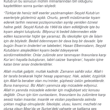
Kutub’un bu sonucun mühim mimarlarından biri olduğunu
kaydettikten sonra şunları söyledi:
“Türkiye’de henüz telif eserler yazılmamışken Seyyid Kutub’un
eserleriyle gözlerimiz açıldı. Onurlu, şerefli müslümanlar kıyam
ederek tarihin nesnesi pozisyonundan sıyrılıp yeniden öznesi
haline geldi. Seyyid Kutub da 1966’da idam edildiğinde işte bu
kıyam ateşini tutuşturdu. Biliyoruz ki bedeli ödenmeden elde
edilen kazanımlar hiçbir işe yaramaz. Bu ideolojiler için de İslam
için de böyledir. Bedeli ödenmeyen bir dava boş bir davadır. İşte
bugün İhvan’ın önderleri ve talebeleri, Hasan Elbennaların, Seyyid
Kutubların ateşledikleri kıyamı bedel ödeyeyerek
sürdürmektedirler. Onlar zulümde sınır tanımayan firavunlara karşı
Kur’an’ı hayatla buluşturan, tabiri caizse ‘barıştıran’, hayatın içine
katan birer sınav önderleridirler.
Allah mutlak galiptir, mutlak kadirdir. Zamanın sahibi odur. Allah’ı
bir tarafa bırakarak hiçbir hesap yapamayız. Hak, adalet, özgürlük
için Allah’la beraber olan mu’minler, şüphesiz üstün geleceklerdir.
Buna inanıyoruz. Biz Allah’ı yanımıza alıp mücadele ediyoruz.
Allah’ın yanında mücadele edenler için mağlubiyet söz konusu
değildir. Onun için tüm cuntacıların, firavunların bu zulümlere karşı
sessiz kalan insanlar, insanlık ve vicdan paydasında aslında
çoktan mağlup olmuşlardır. İdeolojisi, ulusu, kavmi, mezhebi ne
olursa olsun Mısır’da ve Suriye’deki vahşete ve katliama ses