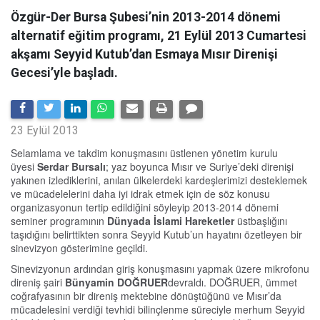
Özgür-Der Bursa Şubesi’nin 2013-2014 dönemi
alternatif eğitim programı, 21 Eylül 2013 Cumartesi
akşamı Seyyid Kutub’dan Esmaya Mısır Direnişi
Gecesi’yle başladı.
23 Eylül 2013
Selamlama ve takdim konuşmasını üstlenen yönetim kurulu
üyesi
Serdar Bursalı
; yaz boyunca Mısır ve Suriye’deki direnişi
yakınen izlediklerini, anılan ülkelerdeki kardeşlerimizi desteklemek
ve mücadelelerini daha iyi idrak etmek için de söz konusu
organizasyonun tertip edildiğini söyleyip 2013-2014 dönemi
seminer programının
Dünyada İslami Hareketler
üstbaşlığını
taşıdığını belirttikten sonra Seyyid Kutub’un hayatını özetleyen bir
sinevizyon gösterimine geçildi.
Sinevizyonun ardından giriş konuşmasını yapmak üzere mikrofonu
direniş şairi
Bünyamin DOĞRUER
devraldı. DOĞRUER, ümmet
coğrafyasının bir direniş mektebine dönüştüğünü ve Mısır’da
mücadelesini verdiği tevhidi bilinçlenme süreciyle merhum Seyyid