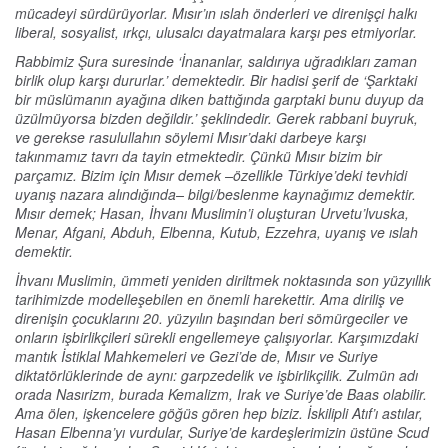
mücadeyi sürdürüyorlar. Mısır’ın ıslah önderleri ve direnişçi halkı
liberal, sosyalist, ırkçı, ulusalcı dayatmalara karşı pes etmiyorlar.
Rabbimiz Şura suresinde ‘İnananlar, saldırıya uğradıkları zaman
birlik olup karşı dururlar.’ demektedir. Bir hadisi şerif de ‘Şarktaki
bir müslümanın ayağına diken battığında garptaki bunu duyup da
üzülmüyorsa bizden değildir.’ şeklindedir. Gerek rabbani buyruk,
ve gerekse rasulullahın söylemi Mısır’daki darbeye karşı
takınmamız tavrı da tayin etmektedir. Çünkü Mısır bizim bir
parçamız. Bizim için Mısır demek –özellikle Türkiye’deki tevhidi
uyanış nazara alındığında– bilgi/beslenme kaynağımız demektir.
Mısır demek; Hasan, İhvanı Muslimin’i oluşturan Urvetu’lvuska,
Menar, Afgani, Abduh, Elbenna, Kutub, Ezzehra, uyanış ve ıslah
demektir.
İhvanı Muslimin, ümmeti yeniden diriltmek noktasında son yüzyıllık
tarihimizde modelleşebilen en önemli harekettir. Ama diriliş ve
direnişin çocuklarını 20. yüzyılın başından beri sömürgeciler ve
onların işbirlikçileri sürekli engellemeye çalışıyorlar. Karşımızdaki
mantık İstiklal Mahkemeleri ve Gezi’de de, Mısır ve Suriye
diktatörlüklerinde de aynı: garpzedelik ve işbirlikçilik. Zulmün adı
orada Nasırizm, burada Kemalizm, Irak ve Suriye’de Baas olabilir.
Ama ölen, işkencelere göğüs gören hep biziz. İskilipli Atıf’ı astılar,
Hasan Elbenna’yı vurdular, Suriye’de kardeşlerimizin üstüne Scud