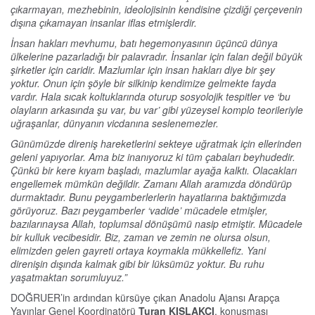
çıkarmayan, mezhebinin, ideolojisinin kendisine çizdiği çerçevenin
dışına çıkamayan insanlar iflas etmişlerdir.
İnsan hakları mevhumu, batı hegemonyasının üçüncü dünya
ülkelerine pazarladığı bir palavradır. İnsanlar için falan değil büyük
şirketler için caridir. Mazlumlar için insan hakları diye bir şey
yoktur. Onun için şöyle bir silkinip kendimize gelmekte fayda
vardır. Hala sıcak koltuklarında oturup sosyolojik tespitler ve ‘bu
olayların arkasında şu var, bu var’ gibi yüzeysel komplo teorileriyle
uğraşanlar, dünyanın vicdanına seslenemezler.
Günümüzde direniş hareketlerini sekteye uğratmak için ellerinden
geleni yapıyorlar. Ama biz inanıyoruz ki tüm çabaları beyhudedir.
Çünkü bir kere kıyam başladı, mazlumlar ayağa kalktı. Olacakları
engellemek mümkün değildir. Zamanı Allah aramızda döndürüp
durmaktadır. Bunu peygamberlerlerin hayatlarına baktığımızda
görüyoruz. Bazı peygamberler ‘vadide’ mücadele etmişler,
bazılarınaysa Allah, toplumsal dönüşümü nasip etmiştir. Mücadele
bir kulluk vecibesidir. Biz, zaman ve zemin ne olursa olsun,
elimizden gelen gayreti ortaya koymakla mükkellefiz. Yani
direnişin dışında kalmak gibi bir lüksümüz yoktur. Bu ruhu
yaşatmaktan sorumluyuz.”
DOĞRUER’in ardından kürsüye çıkan Anadolu Ajansı Arapça
Yayınlar Genel Koordinatörü
Turan KIŞLAKÇI
, konuşması