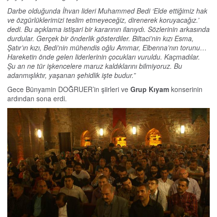
Darbe olduğunda İhvan lideri Muhammed Bedi ‘Elde ettiğimiz hak
ve özgürlüklerimizi teslim etmeyeceğiz, direnerek koruyacağız.’
dedi. Bu açıklama istişari bir kararının ilanıydı. Sözlerinin arkasında
durdular. Gerçek bir önderlik gösterdiler. Biltaci’nin kızı Esma,
Şatır’ın kızı, Bedi’nin mühendis oğlu Ammar, Elbenna’nın torunu…
Hareketin önde gelen liderlerinin çocukları vuruldu. Kaçmadılar.
Şu an ne tür işkencelere maruz kaldıklarını bilmiyoruz. Bu
adanmışlıktır, yaşanan şehidlik işte budur.”
Gece Bünyamin DOĞRUER’in şiirleri ve
Grup Kıyam
konserinin
ardından sona erdi.