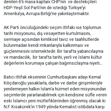
denilen 6’lı masa kaptanı CHP’nin ve destekçileri
HDP-Yeşil Sol Parti’nin de istediği Türkiye’yi
Amerika’ya, Avrupa Birliği’ne yakınlaştırmaktır.
AK Parti öncülüğündeki seçim ittifakı ise toplumun
tarihi misyonunu, dış vesayetten kurtulmasını,
sermaye açısından kimliksel taviz ve taahhütlerde
bulunmadan kendi imkanlarıyla kalkınması ve
güçlenmesini istemektedir. Bir tarafta yabancılaşma
ve mandacılık, bir tarafta tarihi, yerli ve İslami kültür
değerlerini korumaya çalışan bağımsızlaşma niyeti…
Batıcı ittifak ekseninin Cumhurbaşkanı adayı Kemal
Kılıçdaroğlu yasaklarla, darbe ve darbe girişimleriyle
yenilemeyen halkın İslam’a hürmet eden misyonundan
seçimlerde yararlanabilmek için kendisine süfle veren
eski İslamcı yeni müttefiklerinden öğrenmiş olacak ki
N.F. Kısakürek’in 1949 yılında Kemalist istibdata karşı