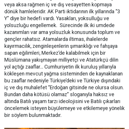
veya aksa rağmen iç ve dış vesayetten kopmaya
dönük hamleleridir. AK Parti iktidarının ilk yıllarında “3
Y” diye bir hedefi vardı. Yasakları, yoksulluğu ve
yolsuzluğu engellemek. Sürecinde ilk iki umdede
kazanımları var ama yolsuzluk konusunda toplum ve
gençler rahatsız. Atamalarda iltimas, ihalelerde
kayırmacılık, zenginleşenlerin şımarıklığı ve fahşaya
sapan eğilimleri, Merkez’de kalabilmek için bir
Müslümana yakışmayan milliyetçi ve Atatürkçü dilin
yol açtığı zaaflar… Cumhuriyetin ilk kuruluş yıllarıyla
kökleşen mevcut yağma sisteminden de kaynaklanan
bu zaaflar nedeniyle Türkiye’deki ve Türkiye dışındaki
iç ve dış muhalefet “Erdoğan gitsinde ne olursa olsun.
Bundan daha kötüsü olamaz” sloganıyla haksız ve
altında Batılı yaşam tarzı ideolojisini ve Batılı çıkarları
öncelemek isteyen büyülemeye ve etkilemeye yönelik
bir söylem bulunmaktadır.