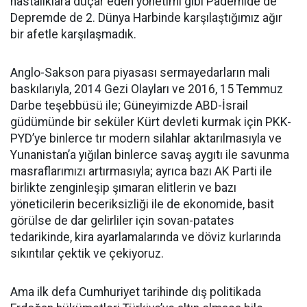
hastalıklara düçar eden yönetimi gibi Pademide de
Depremde de 2. Dünya Harbinde karşılaştığımız ağır
bir afetle karşılaşmadık.
Anglo-Sakson para piyasası sermayedarların mali
baskılarıyla, 2014 Gezi Olayları ve 2016, 15 Temmuz
Darbe teşebbüsü ile; Güneyimizde ABD-İsrail
güdümünde bir seküler Kürt devleti kurmak için PKK-
PYD’ye binlerce tır modern silahlar aktarılmasıyla ve
Yunanistan’a yığılan binlerce savaş aygıtı ile savunma
masraflarımızı artırmasıyla; ayrıca bazı AK Parti ile
birlikte zenginleşip şımaran elitlerin ve bazı
yöneticilerin beceriksizliği ile de ekonomide, basit
görülse de dar gelirliler için sovan-patates
tedarikinde, kira ayarlamalarında ve döviz kurlarında
sıkıntılar çektik ve çekiyoruz.
Ama ilk defa Cumhuriyet tarihinde dış politikada