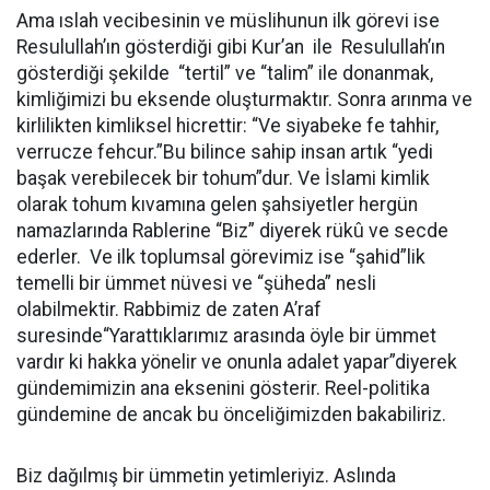
Ama ıslah vecibesinin ve müslihunun ilk görevi ise
Resulullah’ın gösterdiği gibi Kur’an ile Resulullah’ın
gösterdiği şekilde “tertil” ve “talim” ile donanmak,
kimliğimizi bu eksende oluşturmaktır. Sonra arınma ve
kirlilikten kimliksel hicrettir: “Ve siyabeke fe tahhir,
verrucze fehcur.”Bu bilince sahip insan artık “yedi
başak verebilecek bir tohum”dur. Ve İslami kimlik
olarak tohum kıvamına gelen şahsiyetler hergün
namazlarında Rablerine “Biz” diyerek rükû ve secde
ederler. Ve ilk toplumsal görevimiz ise “şahid”lik
temelli bir ümmet nüvesi ve “şüheda” nesli
olabilmektir. Rabbimiz de zaten A’raf
suresinde“Yarattıklarımız arasında öyle bir ümmet
vardır ki hakka yönelir ve onunla adalet yapar”diyerek
gündemimizin ana eksenini gösterir. Reel-politika
gündemine de ancak bu önceliğimizden bakabiliriz.
Biz dağılmış bir ümmetin yetimleriyiz. Aslında