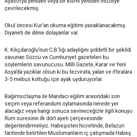
Ayasofya yeniden veya bir kısmı yeniden müzeye
çevrilecekmiş.
Okul öncesi Kur’an okuma eğitimi yasaklanacakmış.
Diyaneti de diline dolayanlar var.
K. Kılıçdaroğlu’nun C.B.’lığı adaylığını şiddetli bir şekildi
savunan Sözcü ve Cumhuriyet gazeteleri bu
söylemlerin savunucusu. Milli Gazete, Karar ve Yeni
Asya’da yazıklar olsun ki bu tezvirata, yalan ve iftiralara
3-5 mebus koltuğu için ayak uyduruyorlar.
Bağımsızlaşma ile Mandacı eğilim arasındaki son
seçim veya referandum oylamasında nerede yer
alacağız veya hangi sonuca sevineceğizle ilgili konuyu
Rum suresinin ilk dört ayeti çerçevesinde
değerlendirmeliyiz. Habeşisten hicretinde, Belazuri
tarihinde belirtilen Müslümanların iç çatışmada Habeş