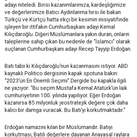
adayı niteledi. Birisi kazanımlarımıza, kardeşliğimize
ve değerlerimize Batıcı Aydınlanma hırsı ile bakan
Türkçü ve Kürtçü hatta ırkçı bir kesimin inisiyatifinde
işleyen bir ittifakın Cumhurbaşkanı adayı Kemal
Kılıçdaroğlu. Diğeri Müslümanlara yakın duran, onların
taleplerine sahip çıkan bu nedenle de “İslamcı” olarak
suçlanan Cumhurbaşkanı adayı Recep Tayyip Erdoğan.
Batı tabii ki Kılıçdaroğlu’nun kazanmasını istiyor. ABD
kaynaklı Politico dergisinin kapak spotuna bakın:
“2023’ün En Önemli Seçimi”.Dergide bu kapakla ilgili
ne yazıyor: “Bu seçim Mustafa Kemal Atatürk’ün laik
cumhuriyetinin 100. yılında yapılıyor. Eğer Erdoğan
kazanırsa 85 milyonluk jeostratejik değere çok daha
kalıcı bir damga vuracak. Bu Batı’yı korkutmaktadır.”
Erdoğan namazını kılan bir Müslümandır. Batıyı
korkutması, Batılı değerlere dayanan Anayasal raylara