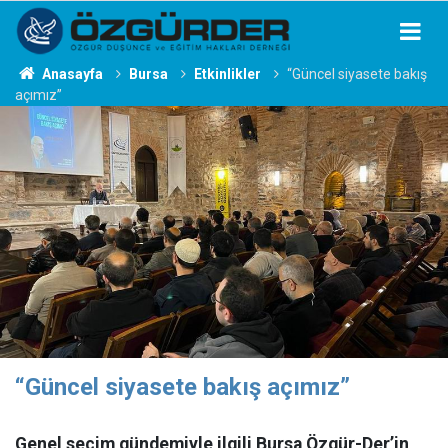
Anasayfa
Bursa
Etkinlikler
“Güncel siyasete bakış
açımız”
“Güncel siyasete bakış açımız”
Genel seçim gündemiyle ilgili Bursa Özgür-Der’in