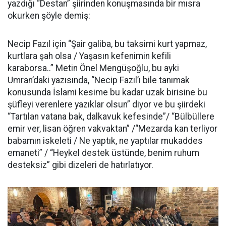
yazdığı “Destan” şiirinden konuşmasında bir mısra
okurken şöyle demiş:
Necip Fazıl için “Şair galiba, bu taksimi kurt yapmaz,
kurtlara şah olsa / Yaşasın kefenimin kefili
karaborsa..” Metin Önel Mengüşoğlu, bu ayki
Umran’daki yazısında, “Necip Fazıl’ı bile tanımak
konusunda İslami kesime bu kadar uzak birisine bu
şüfleyi verenlere yazıklar olsun” diyor ve bu şiirdeki
“Tartılan vatana bak, dalkavuk kefesinde”/ “Bülbüllere
emir ver, lisan öğren vakvaktan” /“Mezarda kan terliyor
babamın iskeleti / Ne yaptık, ne yaptılar mukaddes
emaneti” / “Heykel destek üstünde, benim ruhum
desteksiz” gibi dizeleri de hatırlatıyor.