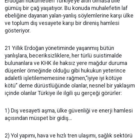
Erdoğan hükümetleri Türkiye’ye altın olmasa bile
gümüş bir çağ yaşatıyor. Bu konuda muhalefetin laf
ebeliğine dayanan yalan-yanlış söylemlerine karşı ülke
ve toplum dış vesayete karşı bir direniş hamlesi
gösteriyor.
21 Yıllık Erdoğan yönetiminde yaşanmış bütün
yanlışlara, beceriksizliklere, her türlü suistimalde
bulunanlara ve KHK ile haksız yere mağdur duruma
düşenler örneğinde olduğu gibi hukukun yeterince
adaletli işletilememesine rağmen,“iyiye iyi kötüye
kötü” deme dürüstlüğünde olanlar, nesnel bir yaklaşım
içinde olanlar Türkiye ile ilgili şu gerçeği görürler:
1) Dış vesayeti aşma, ülke güvenliği ve enerji hamlesi
açısından müspet bir gidiş…
2) Yol yapımı, hava ve hızlı tren ulaşımı, sağlık sektörü