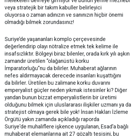
melekeleri devreye girmiyor ve bunun yerine mezhebi
veya stratejik bir takım kabuller belirleyici
oluyorsa o zaman adınızın ve sanınızın hiçbir önemi
olmadığı bilmek zorundasınız!
Suriye’de yaşananları komplo çerçevesinde
değerlendirip olayı nötralize etmek tek kelime ile
insafsızlıktır. Bölgeyi biraz bilenler, orada kırk yılı aşkın
zamandır üretilen “olağanüstü korku
İmparatorluğu”nu da bilirler. Muhaberat ağlarının
nefes aldırmayacak derecede insanları kuşattığını
da bilirler. Üretilen bu zalimane korku duvarını
emperyalist güçler neden yıkmak istesinler ki? Diğer
yandan bunun bizzat emperyalistlerin bir üretimi
olduğunu bilmek için uluslararası ilişkiler uzmanı ya da
stratejist olmaya gerek bile yok! İnsan Hakları İzleme
Örgütü yakın zamanda açıkladığı raporda
Suriye'de muhaliflere işkence uygulanan, Esad’a bağlı
muhaberat elemanlarına ait 27 gözaltı tesisini, bu