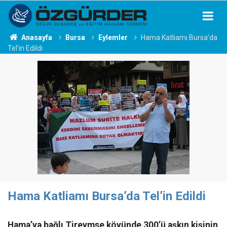
Anasayfa
Bursa
Eylemler
Hama Katliamı Bursa’da
Tel’in Edildi
Hama Katliamı Bursa’da Tel’in Edildi
Hama’ya bağlı Tireymse köyünde 300’ü aşkın kişinin