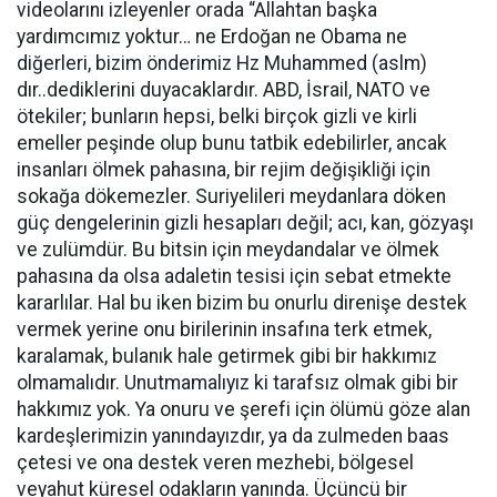
videolarını izleyenler orada “Allahtan başka
yardımcımız yoktur… ne Erdoğan ne Obama ne
diğerleri, bizim önderimiz Hz Muhammed (aslm)
dır..dediklerini duyacaklardır. ABD, İsrail, NATO ve
ötekiler; bunların hepsi, belki birçok gizli ve kirli
emeller peşinde olup bunu tatbik edebilirler, ancak
insanları ölmek pahasına, bir rejim değişikliği için
sokağa dökemezler. Suriyelileri meydanlara döken
güç dengelerinin gizli hesapları değil; acı, kan, gözyaşı
ve zulümdür. Bu bitsin için meydandalar ve ölmek
pahasına da olsa adaletin tesisi için sebat etmekte
kararlılar. Hal bu iken bizim bu onurlu direnişe destek
vermek yerine onu birilerinin insafına terk etmek,
karalamak, bulanık hale getirmek gibi bir hakkımız
olmamalıdır. Unutmamalıyız ki tarafsız olmak gibi bir
hakkımız yok. Ya onuru ve şerefi için ölümü göze alan
kardeşlerimizin yanındayızdır, ya da zulmeden baas
çetesi ve ona destek veren mezhebi, bölgesel
veyahut küresel odakların yanında. Üçüncü bir