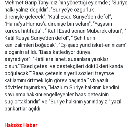
Mehmet Garip Tanyıldızı’nın yönettiği eylemde ; “Suriye
halkı yalnız değildir”, “Suriye’ye özgürlük
direnişle gelecek”, “Katil Esad Suriye’den defol”,
“Hama’ya Humus’a direnişe bin selam”, “Yaşasın
küresel intifada” , “ Katil Esad sonun Mubarek olsun”, “
Katil Rusya Suriye’den defol”, “ Şehitlerin
kanı zalimleri boğacak”, “Eş-şaab yurid iskat-en nizam”
sloganlrı atıldı. “Baas katlediyor dünya
seyrediyor”. “Katillere lanet, susanlara yazıklar
olsun.”“Esed çetesi ve destekçileri döktükleri kanda
boğulacak.”“Baas çetesinin yerli sözleri treymse
katliamını örtmek için görev başında “ vb yazılı
dövizler taşınırken, “Mazlum Suriye halkının kendini
savunma hakkını engelleyenler baas çetesinin
suç ortaklarıdır” ve “Suriye halkının yanındayız “ yazılı
pankartlar açıldı.
Haksöz Haber