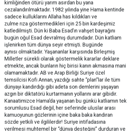
kimliğinden ötürü yarım asırdan bu yana
cezalandırılmaktadır. 1982 yılında yine Hama kentinde
sadece kulluklarını Allaha has kıldıkları ve
zulme rıza göstermedikleri için 25 bin kardeşimiz
katledilmişti. Dün ki Baba Esad’ın vahşet bayrağını
bugün oğul Esad devralmış durumdadır. Dün katliam
işlenirken tüm dünya seyir etmişti. Bugünde
aynısı olmaktadır. Yaşananlar karşısında Birleşmiş
Milletler sürekli olarak göstermelik kararlar deklare
etmekte, ancak bunların hiç birisi kanın akmasına mani
olamamaktadır. AB ve Arap Birliği Suriye özel
temsilcisi Kofi Annan, yazdığı sahte “plan”lar ile tüm
dünyayı kandırdığı gibi adeta son demlerini yaşayan
azgın bir diktatörü kurtarmanın yollarını arar gibidir.
Kanaatimizce Hama’da yaşanan bu günkü katliamın tek
sorumlusu Esad değil, her seferinde uluslar arası
kamuoyunun gözlerinin içine baka baka kandıran
sözde yetkili ve ilgililerdir! Suriye intifadasına
verilmesi muhtemel bir “dünya desteğini” durduran ve