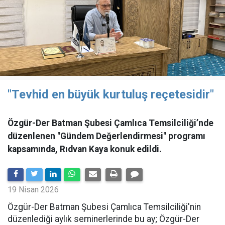
"Tevhid en büyük kurtuluş reçetesidir"
Özgür-Der Batman Şubesi Çamlıca Temsilciliği’nde
düzenlenen "Gündem Değerlendirmesi" programı
kapsamında, Rıdvan Kaya konuk edildi.
19 Nisan 2026
​Özgür-Der Batman Şubesi Çamlıca Temsilciliği'nin
düzenlediği aylık seminerlerinde bu ay; Özgür-Der