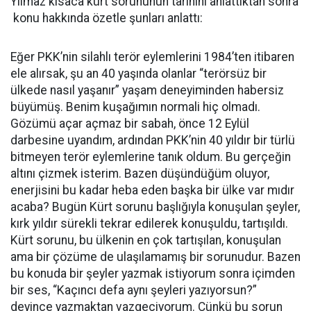
Yılmaz kısaca kürt sorununun tarihini anlattıktan sonra
konu hakkında özetle şunları anlattı:
Eğer PKK’nin silahlı terör eylemlerini 1984’ten itibaren
ele alırsak, şu an 40 yaşında olanlar “terörsüz bir
ülkede nasıl yaşanır” yaşam deneyiminden habersiz
büyümüş. Benim kuşağımın normali hiç olmadı.
Gözümü açar açmaz bir sabah, önce 12 Eylül
darbesine uyandım, ardından PKK’nin 40 yıldır bir türlü
bitmeyen terör eylemlerine tanık oldum. Bu gerçeğin
altını çizmek isterim. Bazen düşündüğüm oluyor,
enerjisini bu kadar heba eden başka bir ülke var mıdır
acaba? Bugün Kürt sorunu başlığıyla konuşulan şeyler,
kırk yıldır sürekli tekrar edilerek konuşuldu, tartışıldı.
Kürt sorunu, bu ülkenin en çok tartışılan, konuşulan
ama bir çözüme de ulaşılamamış bir sorunudur. Bazen
bu konuda bir şeyler yazmak istiyorum sonra içimden
bir ses, “Kaçıncı defa aynı şeyleri yazıyorsun?”
deyince yazmaktan vazgeçiyorum. Çünkü bu sorun