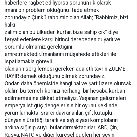
haberlere rağbet ediliyorsa sorunun ilk olarak
imani bir problem olduğunu ifade etmek
zorundayız.Çünkü rabbimiz olan Allah; “Rabbimiz, bizi
halkı
zalim olan bu ülkeden kurtar, bize sahip çık” diye
feryat edenlere karşı birinci dereceden duyarlı ve
sorumlu olmamız gerektiğini
emretmektedir.İmanlarını müşahede ettikleri ile
ispatlamakla görevli
olanların sergilemesi gereken adaletli tavrın ZULME
HAYIR demek olduğunu bilmek zorundayız.
Ondan daha önemlside hangi hal ve şart üzere olursak
olalım bu temel ilkemizi herhangi bir hesaba kurban
edilmemesine dikkat etmeliyiz. Yaşanan gelişmeleri
emperyalist güç dengelerinin bir oyunu şeklinde
yorumlamakta ısrarcı davrananlar, çift kutuplu
dünyanın ürettiği taraflı ve sığ siyasi komploların
ardına sığınıp suyu bulandırmaktadırlar. ABD, Çin,
Rusya, NATO ve diğer küresel güçleri her şeyin