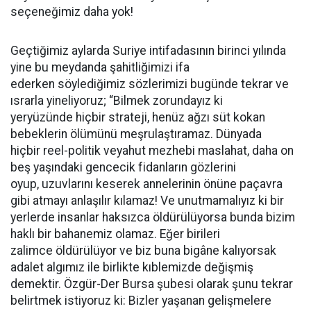
seçeneğimiz daha yok!
Geçtiğimiz aylarda Suriye intifadasının birinci yılında
yine bu meydanda şahitliğimizi ifa
ederken söylediğimiz sözlerimizi bugünde tekrar ve
ısrarla yineliyoruz; “Bilmek zorundayız ki
yeryüzünde hiçbir strateji, henüz ağzı süt kokan
bebeklerin ölümünü meşrulaştıramaz. Dünyada
hiçbir reel-politik veyahut mezhebi maslahat, daha on
beş yaşındaki gencecik fidanların gözlerini
oyup, uzuvlarını keserek annelerinin önüne paçavra
gibi atmayı anlaşılır kılamaz! Ve unutmamalıyız ki bir
yerlerde insanlar haksızca öldürülüyorsa bunda bizim
haklı bir bahanemiz olamaz. Eğer birileri
zalimce öldürülüyor ve biz buna bigâne kalıyorsak
adalet algımız ile birlikte kıblemizde değişmiş
demektir. Özgür-Der Bursa şubesi olarak şunu tekrar
belirtmek istiyoruz ki: Bizler yaşanan gelişmelere