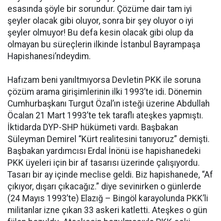
esasında şöyle bir sorundur. Çözüme dair tam iyi
şeyler olacak gibi oluyor, sonra bir şey oluyor o iyi
şeyler olmuyor! Bu defa kesin olacak gibi olup da
olmayan bu süreçlerin ilkinde İstanbul Bayrampaşa
Hapishanesi’ndeydim.
Hafızam beni yanıltmıyorsa Devletin PKK ile soruna
çözüm arama girişimlerinin ilki 1993’te idi. Dönemin
Cumhurbaşkanı Turgut Özal’ın isteği üzerine Abdullah
Öcalan 21 Mart 1993’te tek taraflı ateşkes yapmıştı.
İktidarda DYP-SHP hükümeti vardı. Başbakan
Süleyman Demirel “Kürt realitesini tanıyoruz” demişti.
Başbakan yardımcısı Erdal İnönü ise hapishanedeki
PKK üyeleri için bir af tasarısı üzerinde çalışıyordu.
Tasarı bir ay içinde meclise geldi. Biz hapishanede, “Af
çıkıyor, dışarı çıkacağız.” diye sevinirken o günlerde
(24 Mayıs 1993’te) Elazığ – Bingöl karayolunda PKK’li
militanlar izne çıkan 33 askeri katletti. Ateşkes o gün