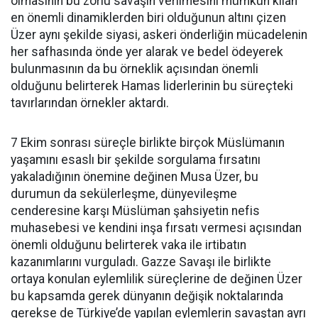
olmasının bu zorlu savaşın verilmesini mümkün kılan
en önemli dinamiklerden biri olduğunun altını çizen
Üzer aynı şekilde siyasi, askeri önderliğin mücadelenin
her safhasında önde yer alarak ve bedel ödeyerek
bulunmasının da bu örneklik açısından önemli
olduğunu belirterek Hamas liderlerinin bu süreçteki
tavırlarından örnekler aktardı.
7 Ekim sonrası süreçle birlikte birçok Müslümanın
yaşamını esaslı bir şekilde sorgulama fırsatını
yakaladığının önemine değinen Musa Üzer, bu
durumun da sekülerleşme, dünyevileşme
cenderesine karşı Müslüman şahsiyetin nefis
muhasebesi ve kendini inşa fırsatı vermesi açısından
önemli olduğunu belirterek vaka ile irtibatın
kazanımlarını vurguladı. Gazze Savaşı ile birlikte
ortaya konulan eylemlilik süreçlerine de değinen Üzer
bu kapsamda gerek dünyanın değişik noktalarında
gerekse de Türkiye’de yapılan eylemlerin savaştan ayrı