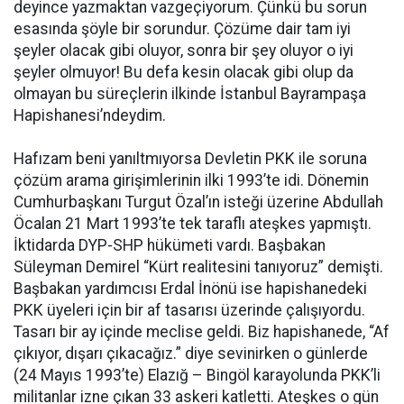
deyince yazmaktan vazgeçiyorum. Çünkü bu sorun
esasında şöyle bir sorundur. Çözüme dair tam iyi
şeyler olacak gibi oluyor, sonra bir şey oluyor o iyi
şeyler olmuyor! Bu defa kesin olacak gibi olup da
olmayan bu süreçlerin ilkinde İstanbul Bayrampaşa
Hapishanesi’ndeydim.
Hafızam beni yanıltmıyorsa Devletin PKK ile soruna
çözüm arama girişimlerinin ilki 1993’te idi. Dönemin
Cumhurbaşkanı Turgut Özal’ın isteği üzerine Abdullah
Öcalan 21 Mart 1993’te tek taraflı ateşkes yapmıştı.
İktidarda DYP-SHP hükümeti vardı. Başbakan
Süleyman Demirel “Kürt realitesini tanıyoruz” demişti.
Başbakan yardımcısı Erdal İnönü ise hapishanedeki
PKK üyeleri için bir af tasarısı üzerinde çalışıyordu.
Tasarı bir ay içinde meclise geldi. Biz hapishanede, “Af
çıkıyor, dışarı çıkacağız.” diye sevinirken o günlerde
(24 Mayıs 1993’te) Elazığ – Bingöl karayolunda PKK’li
militanlar izne çıkan 33 askeri katletti. Ateşkes o gün