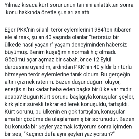
Yılmaz kısaca kürt sorununun tarihini anlattıktan sonra
konu hakkında özetle şunları anlattı:
Eğer PKK’nin silahlı terör eylemlerini 1984’ten itibaren
ele alırsak, şu an 40 yaşında olanlar “terörsüz bir
ülkede nasıl yaşanır” yaşam deneyiminden habersiz
büyümüş. Benim kuşağımın normali hiç olmadı.
Gözümü açar açmaz bir sabah, önce 12 Eylül
darbesine uyandım, ardından PKK’nin 40 yıldır bir türlü
bitmeyen terör eylemlerine tanık oldum. Bu gerçeğin
altını çizmek isterim. Bazen düşündüğüm oluyor,
enerjisini bu kadar heba eden başka bir ülke var mıdır
acaba? Bugün Kürt sorunu başlığıyla konuşulan şeyler,
kırk yıldır sürekli tekrar edilerek konuşuldu, tartışıldı.
Kürt sorunu, bu ülkenin en çok tartışılan, konuşulan
ama bir çözüme de ulaşılamamış bir sorunudur. Bazen
bu konuda bir şeyler yazmak istiyorum sonra içimden
bir ses, “Kaçıncı defa aynı şeyleri yazıyorsun?”