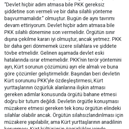
“Devlet hiçbir adım atmasa bile PKK gereksiz
şiddetine son vermeli ve bir daha silahlı yönteme
başvurmamalıdır.” olmuştur. Bugün de aynı tavrımı
devam ettiriyorum. Devlet hiçbir adım atmasa bile
PKK silahlı dönemine son vermelidir. Örgütün sınır
dışına çekilme kararı iyi olmuştur, ancak yetmez. PKK
bir daha geri dönmemek üzere silahlara ve şiddete
tövbe etmelidir. Gelinen aşamada devlet eski
hatalarında ısrar etmemelidir. PKK’nin terör yöntemini
ayrı, Kürt sorunun çözümünü ayrı ele almalı ve buna
göre çözümler geliştirmelidir. Başından beri devletin
Kürt sorununu PKK’yle özdeşleştirmesi, Kürt
yurttaşlarının özgürlük alanlarına ilişkin atması
gereken adımlar konusunda örgütü bahane etmesi
doğru bir tutum değildi. Devletin örgütle konuşması
müzakere etmesi gereken tek konu örgütün elindeki
silahlar olabilir ancak. Örgütün silahsızlandırılması için
müzakere yapılabilir, ama Kürt yurttaşlarının anadilinin
korunması, Kürt kültürünün özgürlükler içinde