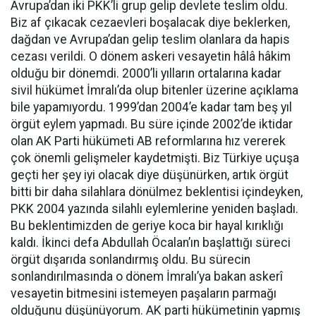
Avrupa’dan iki PKK’li grup gelip devlete teslim oldu.
Biz af çıkacak cezaevleri boşalacak diye beklerken,
dağdan ve Avrupa’dan gelip teslim olanlara da hapis
cezası verildi. O dönem askeri vesayetin hâlâ hâkim
olduğu bir dönemdi. 2000’li yılların ortalarına kadar
sivil hükümet İmralı’da olup bitenler üzerine açıklama
bile yapamıyordu. 1999’dan 2004’e kadar tam beş yıl
örgüt eylem yapmadı. Bu süre içinde 2002’de iktidar
olan AK Parti hükümeti AB reformlarına hız vererek
çok önemli gelişmeler kaydetmişti. Biz Türkiye uçuşa
geçti her şey iyi olacak diye düşünürken, artık örgüt
bitti bir daha silahlara dönülmez beklentisi içindeyken,
PKK 2004 yazında silahlı eylemlerine yeniden başladı.
Bu beklentimizden de geriye koca bir hayal kırıklığı
kaldı. İkinci defa Abdullah Öcalan’ın başlattığı süreci
örgüt dışarıda sonlandırmış oldu. Bu sürecin
sonlandırılmasında o dönem İmralı’ya bakan askerî
vesayetin bitmesini istemeyen paşaların parmağı
olduğunu düşünüyorum. AK parti hükümetinin yapmış