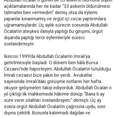
açıklamalarında her ne kadar “33 askerin öldürülmesi
talimatını ben vermedim” demiş olsa da eylemi
yapanlar kınanmamış ve örgüt içi cezai yaptırımlara
uğramamışlardır. Üç aylık sürecin sonunda Abdullah
Öcalan’ın ateşkes ilanıyla yaptığı bu girişimi, örgüt
dışarıda yaptığı terör eylemleriyle süreci
sonlandırmıştır.
İkincisi 1999’da Abdullah Öcalan’ın İmralı’ya
getirilmesiyle başladı. O dönem ben hâlâ Bursa
Cezaevi’nde hapisteyim. Abdullah Öcalan’ın tutulduğu
İmralı cezaevi bize yakın bir yerdi. Avukatlar
sayesinde İmralı’daki görüşme notlarını her hafta
okuyor gelişmeleri takip ediyorduk. Abdullah Öcalan o
yıl çıktığı ilk mahkemede hâkime dönüp “Bana 6 ay
süre verin silahları sonlandırayım.” demişti. Üç ay
sonra örgüt Abdullah Öcalan’ın çağrısına uydu, sınır
dışına çekildi. Bununla kalınmadı dağdan ve