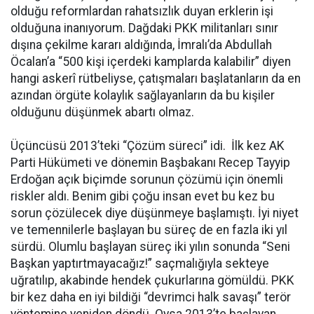
olduğu reformlardan rahatsızlık duyan erklerin işi
olduğuna inanıyorum. Dağdaki PKK militanları sınır
dışına çekilme kararı aldığında, İmralı’da Abdullah
Öcalan’a “500 kişi içerdeki kamplarda kalabilir” diyen
hangi askerî rütbeliyse, çatışmaları başlatanların da en
azından örgüte kolaylık sağlayanların da bu kişiler
olduğunu düşünmek abartı olmaz.
Üçüncüsü 2013’teki “Çözüm süreci” idi. İlk kez AK
Parti Hükümeti ve dönemin Başbakanı Recep Tayyip
Erdoğan açık biçimde sorunun çözümü için önemli
riskler aldı. Benim gibi çoğu insan evet bu kez bu
sorun çözülecek diye düşünmeye başlamıştı. İyi niyet
ve temennilerle başlayan bu süreç de en fazla iki yıl
sürdü. Olumlu başlayan süreç iki yılın sonunda “Seni
Başkan yaptırtmayacağız!” saçmalığıyla sekteye
uğratılıp, akabinde hendek çukurlarına gömüldü. PKK
bir kez daha en iyi bildiği “devrimci halk savaşı” terör
yöntemine yeniden döndü. Oysa 2013’te başlayan