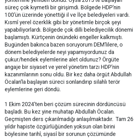
süreç çok kıymetli bir girişimdi. Bölgede HDP’nin
100’ün üzerinde yönettiği il ve İlçe belediyeleri vardı.
Kısmî yerel özerklik gibi bir yönetimle birçok şeyi
yapabiliyorlardı. Bölgede çok dilli belediyecilik dönemi
başlamıştı. Kürtçenin önündeki engeller kalkmıştı.
Bugünden bakınca bazen soruyorum DEM’lilere, o
dönem belediyelerde neyi yapamıyordunuz da
çukur/hendek eylemlerine alet oldunuz? Örgüte
angaje bir siyaset ve yerel yönetim tarzı HDP’nin
kazanımlarının sonu oldu. Bir kez daha örgüt Abdullah
Öcalan’la başlayan süreci sonlandırıp silahlı terör
eylemlerine geri döndü.
1 Ekim 2024’ten beri çözüm sürecinin dördüncüsü
başladı. Bu kez yine muhatap Abdullah Öcalan.
Geçmişten ders çıkarılmadığı anlaşılmaktadır. Tam 26
yıldır hapiste özgürlüğünden yoksun olan birini
böylesine tarihî, siyasî bir sorunun çözümünde