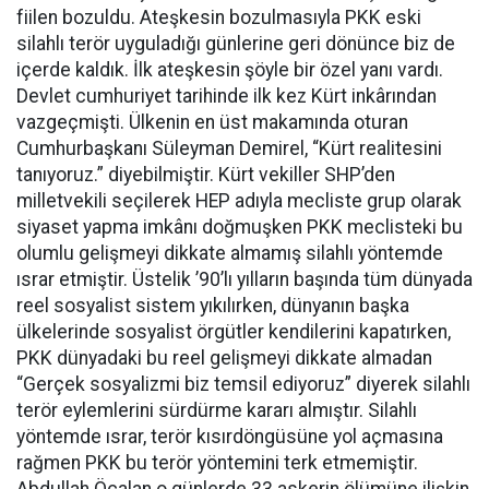
fiilen bozuldu. Ateşkesin bozulmasıyla PKK eski
silahlı terör uyguladığı günlerine geri dönünce biz de
içerde kaldık. İlk ateşkesin şöyle bir özel yanı vardı.
Devlet cumhuriyet tarihinde ilk kez Kürt inkârından
vazgeçmişti. Ülkenin en üst makamında oturan
Cumhurbaşkanı Süleyman Demirel, “Kürt realitesini
tanıyoruz.” diyebilmiştir. Kürt vekiller SHP’den
milletvekili seçilerek HEP adıyla mecliste grup olarak
siyaset yapma imkânı doğmuşken PKK meclisteki bu
olumlu gelişmeyi dikkate almamış silahlı yöntemde
ısrar etmiştir. Üstelik ’90’lı yılların başında tüm dünyada
reel sosyalist sistem yıkılırken, dünyanın başka
ülkelerinde sosyalist örgütler kendilerini kapatırken,
PKK dünyadaki bu reel gelişmeyi dikkate almadan
“Gerçek sosyalizmi biz temsil ediyoruz” diyerek silahlı
terör eylemlerini sürdürme kararı almıştır. Silahlı
yöntemde ısrar, terör kısırdöngüsüne yol açmasına
rağmen PKK bu terör yöntemini terk etmemiştir.
Abdullah Öcalan o günlerde 33 askerin ölümüne ilişkin