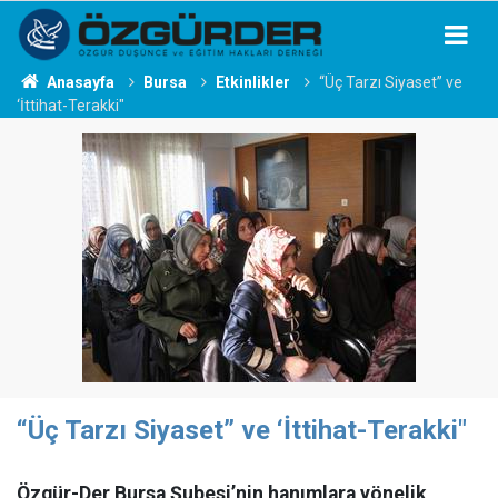
Anasayfa
Bursa
Etkinlikler
“Üç Tarzı Siyaset” ve
‘İttihat-Terakki"
“Üç Tarzı Siyaset” ve ‘İttihat-Terakki"
Özgür-Der Bursa Şubesi’nin hanımlara yönelik