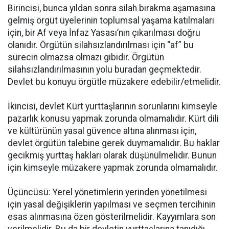
Birincisi, bunca yıldan sonra silah bırakma aşamasına
gelmiş örgüt üyelerinin toplumsal yaşama katılmaları
için, bir Af veya İnfaz Yasası’nın çıkarılması doğru
olanıdır. Örgütün silahsızlandırılması için “af” bu
sürecin olmazsa olmazı gibidir. Örgütün
silahsızlandırılmasının yolu buradan geçmektedir.
Devlet bu konuyu örgütle müzakere edebilir/etmelidir.
İkincisi, devlet Kürt yurttaşlarının sorunlarını kimseyle
pazarlık konusu yapmak zorunda olmamalıdır. Kürt dili
ve kültürünün yasal güvence altına alınması için,
devlet örgütün talebine gerek duymamalıdır. Bu haklar
gecikmiş yurttaş hakları olarak düşünülmelidir. Bunun
için kimseyle müzakere yapmak zorunda olmamalıdır.
Üçüncüsü: Yerel yönetimlerin yerinden yönetilmesi
için yasal değişiklerin yapılması ve seçmen tercihinin
esas alınmasına özen gösterilmelidir. Kayyımlara son
verilmelidir. Bu da bir devletin yurttaşlarına tanıdığı