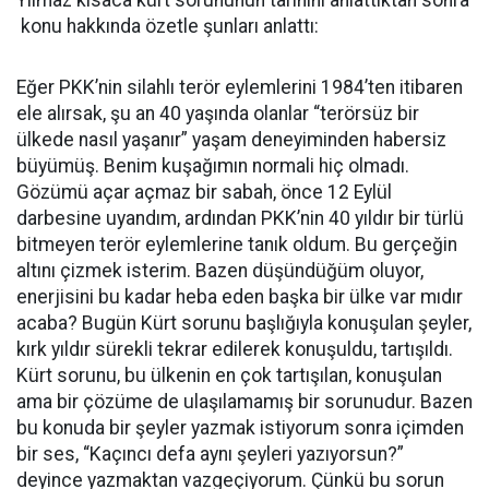
konu hakkında özetle şunları anlattı:
Eğer PKK’nin silahlı terör eylemlerini 1984’ten itibaren
ele alırsak, şu an 40 yaşında olanlar “terörsüz bir
ülkede nasıl yaşanır” yaşam deneyiminden habersiz
büyümüş. Benim kuşağımın normali hiç olmadı.
Gözümü açar açmaz bir sabah, önce 12 Eylül
darbesine uyandım, ardından PKK’nin 40 yıldır bir türlü
bitmeyen terör eylemlerine tanık oldum. Bu gerçeğin
altını çizmek isterim. Bazen düşündüğüm oluyor,
enerjisini bu kadar heba eden başka bir ülke var mıdır
acaba? Bugün Kürt sorunu başlığıyla konuşulan şeyler,
kırk yıldır sürekli tekrar edilerek konuşuldu, tartışıldı.
Kürt sorunu, bu ülkenin en çok tartışılan, konuşulan
ama bir çözüme de ulaşılamamış bir sorunudur. Bazen
bu konuda bir şeyler yazmak istiyorum sonra içimden
bir ses, “Kaçıncı defa aynı şeyleri yazıyorsun?”
deyince yazmaktan vazgeçiyorum. Çünkü bu sorun