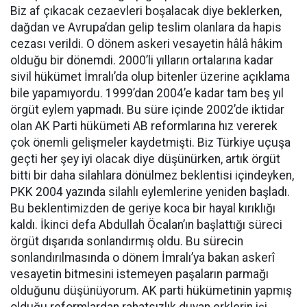
Biz af çıkacak cezaevleri boşalacak diye beklerken,
dağdan ve Avrupa’dan gelip teslim olanlara da hapis
cezası verildi. O dönem askeri vesayetin hâlâ hâkim
olduğu bir dönemdi. 2000’li yılların ortalarına kadar
sivil hükümet İmralı’da olup bitenler üzerine açıklama
bile yapamıyordu. 1999’dan 2004’e kadar tam beş yıl
örgüt eylem yapmadı. Bu süre içinde 2002’de iktidar
olan AK Parti hükümeti AB reformlarına hız vererek
çok önemli gelişmeler kaydetmişti. Biz Türkiye uçuşa
geçti her şey iyi olacak diye düşünürken, artık örgüt
bitti bir daha silahlara dönülmez beklentisi içindeyken,
PKK 2004 yazında silahlı eylemlerine yeniden başladı.
Bu beklentimizden de geriye koca bir hayal kırıklığı
kaldı. İkinci defa Abdullah Öcalan’ın başlattığı süreci
örgüt dışarıda sonlandırmış oldu. Bu sürecin
sonlandırılmasında o dönem İmralı’ya bakan askerî
vesayetin bitmesini istemeyen paşaların parmağı
olduğunu düşünüyorum. AK parti hükümetinin yapmış
olduğu reformlardan rahatsızlık duyan erklerin işi