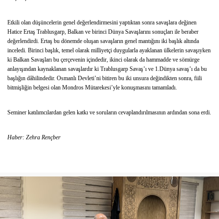
Etkili olan düşüncelerin genel değerlendirmesini yaptıktan sonra savaşlara değinen
Hatice Ertaş Trablusgarp, Balkan ve birinci Dünya Savaşlarını sonuçları ile beraber
değerlendirdi. Ertaş bu dönemde oluşan savaşların genel mantığını iki başlık altında
inceledi. Birinci başlık, temel olarak milliyetçi duygularla ayaklanan ülkelerin savaşıyken
ki Balkan Savaşları bu çerçevenin içindedir, ikinci olarak da hammadde ve sömürge
anlayışından kaynaklanan savaşlardır ki Trablusgarp Savaş’ı ve 1.Dünya savaş’ı da bu
başlığın dâhilindedir. Osmanlı Devleti’ni bitiren bu iki unsura değindikten sonra, fiili
bitmişliğin belgesi olan Mondros Mütarekesi’yle konuşmasını tamamladı.
Seminer katılımcılardan gelen katkı ve soruların cevaplandırılmasının ardından sona erdi.
Haber: Zehra Rençber