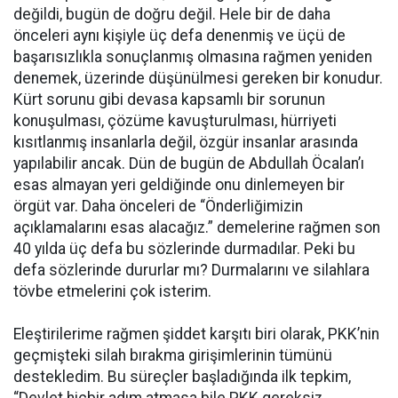
değildi, bugün de doğru değil. Hele bir de daha
önceleri aynı kişiyle üç defa denenmiş ve üçü de
başarısızlıkla sonuçlanmış olmasına rağmen yeniden
denemek, üzerinde düşünülmesi gereken bir konudur.
Kürt sorunu gibi devasa kapsamlı bir sorunun
konuşulması, çözüme kavuşturulması, hürriyeti
kısıtlanmış insanlarla değil, özgür insanlar arasında
yapılabilir ancak. Dün de bugün de Abdullah Öcalan’ı
esas almayan yeri geldiğinde onu dinlemeyen bir
örgüt var. Daha önceleri de “Önderliğimizin
açıklamalarını esas alacağız.” demelerine rağmen son
40 yılda üç defa bu sözlerinde durmadılar. Peki bu
defa sözlerinde dururlar mı? Durmalarını ve silahlara
tövbe etmelerini çok isterim.
Eleştirilerime rağmen şiddet karşıtı biri olarak, PKK’nin
geçmişteki silah bırakma girişimlerinin tümünü
destekledim. Bu süreçler başladığında ilk tepkim,
“Devlet hiçbir adım atmasa bile PKK gereksiz