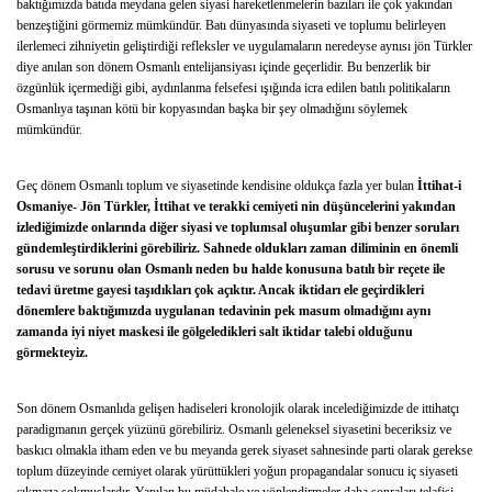
baktığımızda batıda meydana gelen siyasi hareketlenmelerin bazıları ile çok yakından
benzeştiğini görmemiz mümkündür. Batı dünyasında siyaseti ve toplumu belirleyen
ilerlemeci zihniyetin geliştirdiği refleksler ve uygulamaların neredeyse aynısı jön Türkler
diye anılan son dönem Osmanlı entelijansiyası içinde geçerlidir. Bu benzerlik bir
özgünlük içermediği gibi, aydınlanma felsefesi ışığında icra edilen batılı politikaların
Osmanlıya taşınan kötü bir kopyasından başka bir şey olmadığını söylemek
mümkündür.
Geç dönem Osmanlı toplum ve siyasetinde kendisine oldukça fazla yer bulan
İttihat-i
Osmaniye- Jön Türkler, İttihat ve terakki cemiyeti nin düşüncelerini yakından
izlediğimizde onlarında diğer siyasi ve toplumsal oluşumlar gibi benzer soruları
gündemleştirdiklerini görebiliriz. Sahnede oldukları zaman diliminin en önemli
sorusu ve sorunu olan Osmanlı neden bu halde konusuna batılı bir reçete ile
tedavi üretme gayesi taşıdıkları çok açıktır. Ancak iktidarı ele geçirdikleri
dönemlere baktığımızda uygulanan tedavinin pek masum olmadığını aynı
zamanda iyi niyet maskesi ile gölgeledikleri salt iktidar talebi olduğunu
görmekteyiz.
Son dönem Osmanlıda gelişen hadiseleri kronolojik olarak incelediğimizde de ittihatçı
paradigmanın gerçek yüzünü görebiliriz. Osmanlı geleneksel siyasetini beceriksiz ve
baskıcı olmakla itham eden ve bu meyanda gerek siyaset sahnesinde parti olarak gerekse
toplum düzeyinde cemiyet olarak yürüttükleri yoğun propagandalar sonucu iç siyaseti