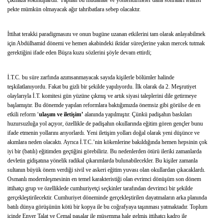
çıkmaza sokmuşlardır. Yapılan bu müdahale ve yönlendirmeler daha sonraları telafisi
pekte mümkün olmayacak ağır tahribatlara sebep olacaktır.
İttihat terakki paradigmasını ve onun bugüne uzanan etkilerini tam olarak anlayabilmek
için Abdülhamid dönemi ve hemen akabindeki iktidar süreçlerine yakın mercek tutmak
gerektiğini ifade eden Büşra kuzu sözlerini şöyle devam ettirdi;
İ.T.C. bu süre zarfında azımsanmayacak sayıda kişilerle bölümler halinde
teşkilatlanıyordu. Fakat bu gizli bir şekilde yapılıyordu. İlk olarak da 2. Meşrutiyet
olaylarıyla İ.T. komitesi gün yüzüne çıkmış ve artık siyasi taleplerini dile getirmeye
başlamıştır. Bu dönemde yapılan reformlara baktığımızda önemsiz gibi görülse de en
etkili reform ‘
ulaşım ve iletişim’
alanında yapılmıştır. Çünkü padişahın baskıları
huzursuzluğa yol açıyor, özellikle de padişahın okullarında eğitim gören gençler bunu
ifade etmenin yollarını arıyorlardı. Yeni iletişim yolları doğal olarak yeni düşünce ve
akımlara neden olacaktı. Ayrıca İ.T.C.’nin kökenlerine bakıldığında hemen hepsinin çok
iyi bir (batılı) eğitimden geçtiğini görebiliriz. Bu nedenlerden ötürü ileriki zamanlarda
devletin gidişatına yönelik radikal çıkarımlarda bulunabilecekler. Bu kişiler zamanla
sultanın büyük önem verdiği sivil ve askeri eğitim yuvası olan okullardan çıkacaklardı.
Osmanlı modernleşmesinin en temel karakteristiği olan evrimci dönüşüm son dönem
ittihatçı grup ve özelliklede cumhuriyetçi seçkinler tarafından devrimci bir şekilde
gerçekleştirilecektir. Cumhuriyet döneminde gerçekleştirilen dayatmaların arka planında
batılı dünya görüşünün kötü bir kopya ile bu coğrafyaya taşınması yatmaktadır. Toplum
içinde Enver Talat ve Cemal paşalar ile müsemma hale gelmiş ittihatçı kadro ile