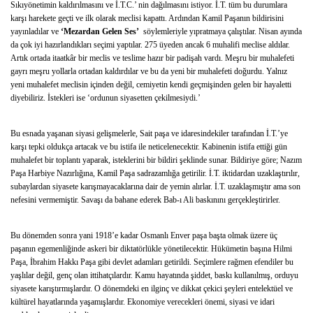
Sıkıyönetimin kaldırılmasını ve İ.T.C.’ nin dağılmasını istiyor. İ.T. tüm bu durumlara
karşı harekete geçti ve ilk olarak meclisi kapattı. Ardından Kamil Paşanın bildirisini
yayınladılar ve
‘Mezardan Gelen Ses’
söylemleriyle yıpratmaya çalıştılar. Nisan ayında
da çok iyi hazırlandıkları seçimi yaptılar. 275 üyeden ancak 6 muhalifi meclise aldılar.
Artık ortada itaatkâr bir meclis ve teslime hazır bir padişah vardı. Meşru bir muhalefeti
gayrı meşru yollarla ortadan kaldırdılar ve bu da yeni bir muhalefeti doğurdu. Yalnız
yeni muhalefet meclisin içinden değil, cemiyetin kendi geçmişinden gelen bir hayaletti
diyebiliriz. İstekleri ise ‘ordunun siyasetten çekilmesiydi.’
Bu esnada yaşanan siyasi gelişmelerle, Sait paşa ve idaresindekiler tarafından İ.T.’ye
karşı tepki oldukça artacak ve bu istifa ile neticelenecektir. Kabinenin istifa ettiği gün
muhalefet bir toplantı yaparak, isteklerini bir bildiri şeklinde sunar. Bildiriye göre; Nazım
Paşa Harbiye Nazırlığına, Kamil Paşa sadrazamlığa getirilir. İ.T. iktidardan uzaklaştırılır,
subaylardan siyasete karışmayacaklarına dair de yemin alırlar. İ.T. uzaklaşmıştır ama son
nefesini vermemiştir. Savaşı da bahane ederek Bab-ı Ali baskınını gerçekleştirirler.
Bu dönemden sonra yani 1918’e kadar Osmanlı Enver paşa başta olmak üzere üç
paşanın egemenliğinde askeri bir diktatörlükle yönetilecektir. Hükümetin başına Hilmi
Paşa, İbrahim Hakkı Paşa gibi devlet adamları getirildi. Seçimlere rağmen efendiler bu
yaşlılar değil, genç olan ittihatçılardır. Kamu hayatında şiddet, baskı kullanılmış, orduyu
siyasete karıştırmışlardır. O dönemdeki en ilginç ve dikkat çekici şeyleri entelektüel ve
kültürel hayatlarında yaşamışlardır. Ekonomiye verecekleri önemi, siyasi ve idari