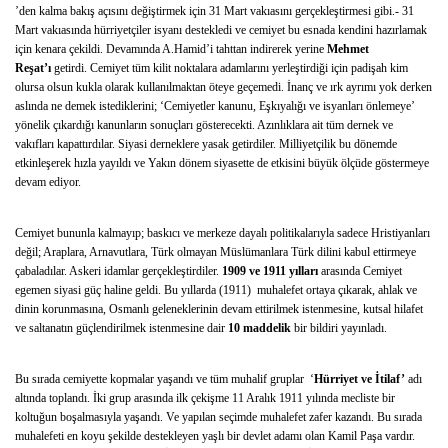
’den kalma bakış açısını değiştirmek için 31 Mart vakıasını gerçekleştirmesi gibi.- 31
Mart vakıasında hürriyetçiler isyanı destekledi ve cemiyet bu esnada kendini hazırlamak
için kenara çekildi. Devamında A.Hamid’i tahttan indirerek yerine
Mehmet
Reşat’ı
getirdi. Cemiyet tüm kilit noktalara adamlarını yerleştirdiği için padişah kim
olursa olsun kukla olarak kullanılmaktan öteye geçemedi. İnanç ve ırk ayrımı yok derken
aslında ne demek istediklerini; ‘Cemiyetler kanunu, Eşkıyalığı ve isyanları önlemeye’
yönelik çıkardığı kanunların sonuçları gösterecekti. Azınlıklara ait tüm dernek ve
vakıfları kapattırdılar. Siyasi derneklere yasak getirdiler. Milliyetçilik bu dönemde
etkinleşerek hızla yayıldı ve Yakın dönem siyasette de etkisini büyük ölçüde göstermeye
devam ediyor.
Cemiyet bununla kalmayıp; baskıcı ve merkeze dayalı politikalarıyla sadece Hristiyanları
değil; Araplara, Arnavutlara, Türk olmayan Müslümanlara Türk dilini kabul ettirmeye
çabaladılar. Askeri idamlar gerçekleştirdiler.
1909 ve 1911 yılları
arasında Cemiyet
egemen siyasi güç haline geldi. Bu yıllarda (1911) muhalefet ortaya çıkarak, ahlak ve
dinin korunmasına, Osmanlı geleneklerinin devam ettirilmek istenmesine, kutsal hilafet
ve saltanatın güçlendirilmek istenmesine dair
10 maddelik
bir bildiri yayınladı.
Bu sırada cemiyette kopmalar yaşandı ve tüm muhalif gruplar ‘
Hürriyet ve İtilaf’
adı
altında toplandı. İki grup arasında ilk çekişme 11 Aralık 1911 yılında mecliste bir
koltuğun boşalmasıyla yaşandı. Ve yapılan seçimde muhalefet zafer kazandı. Bu sırada
muhalefeti en koyu şekilde destekleyen yaşlı bir devlet adamı olan Kamil Paşa vardır.