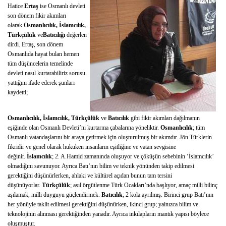
Hatice
Ertaş
ise Osmanlı devleti
son dönem fikir akımları
olarak
Osmanlıcılık, İslamcılık,
Türkçülük
ve
Batıcılığı
değerlen
dirdi. Ertaş, son dönem
Osmanlıda hayat bulan hemen
tüm düşüncelerin temelinde
devleti nasıl kurtarabiliriz sorusu
yattığını ifade ederek şunları
kaydetti;
Osmanlıcılık, İslamcılık, Türkçülük
ve
Batıcılık
gibi fikir akımları dağılmanın
eşiğinde olan Osmanlı Devleti’ni kurtarma çabalarına yöneliktir.
Osmanlıcılık
; tüm
Osmanlı vatandaşlarını bir araya getirmek için oluşturulmuş bir akımdır. Jön Türklerin
fikridir ve genel olarak hukuken insanların eşitliğine ve vatan sevgisine
değinir.
İslamcılık
; 2. A.Hamid zamanında oluşuyor ve çöküşün sebebinin ‘İslamcılık’
olmadığını savunuyor. Ayrıca Batı’nın bilim ve teknik yönünden takip edilmesi
gerektiğini düşünürlerken, ahlaki ve kültürel açıdan bunun tam tersini
düşünüyorlar.
Türkçülük
; asıl örgütlenme Türk Ocakları’nda başlıyor, amaç milli bilinç
aşılamak, milli duyguyu güçlendirmek.
Batıcılık
; 2 kola ayrılmış. Birinci grup Batı’nın
her yönüyle taklit edilmesi gerektiğini düşünürken, ikinci grup; yalnızca bilim ve
teknolojinin alınması gerektiğinden yanadır. Ayrıca inkılapların mantık yapısı böylece
oluşmuştur.