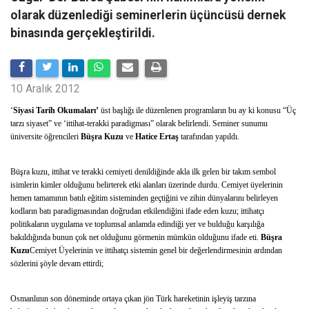
olarak düzenlediği seminerlerin üçüncüsü dernek
binasında gerçekleştirildi.
10 Aralık 2012
‘
Siyasi Tarih Okumaları’
üst başlığı ile düzenlenen programların bu ay ki konusu “Üç
tarzı siyaset” ve ‘ittihat-terakki paradigması” olarak belirlendi. Seminer sunumu
üniversite öğrencileri
Büşra Kuzu
ve
Hatice Ertaş
tarafından yapıldı.
Büşra kuzu, ittihat ve terakki cemiyeti denildiğinde akla ilk gelen bir takım sembol
isimlerin kimler olduğunu belirterek etki alanları üzerinde durdu. Cemiyet üyelerinin
hemen tamamının batılı eğitim sisteminden geçtiğini ve zihin dünyalarını belirleyen
kodların batı paradigmasından doğrudan etkilendiğini ifade eden kuzu; ittihatçı
politikaların uygulama ve toplumsal anlamda edindiği yer ve bulduğu karşılığa
bakıldığında bunun çok net olduğunu görmenin mümkün olduğunu ifade eti.
Büşra
Kuzu
Cemiyet Üyelerinin ve ittihatçı sistemin genel bir değerlendirmesinin ardından
sözlerini şöyle devam ettirdi;
Osmanlının son döneminde ortaya çıkan jön Türk hareketinin işleyiş tarzına