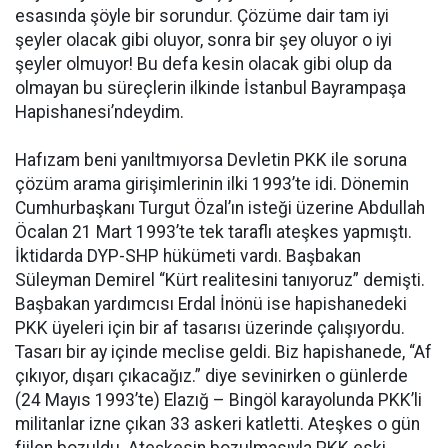
esasında şöyle bir sorundur. Çözüme dair tam iyi
şeyler olacak gibi oluyor, sonra bir şey oluyor o iyi
şeyler olmuyor! Bu defa kesin olacak gibi olup da
olmayan bu süreçlerin ilkinde İstanbul Bayrampaşa
Hapishanesi’ndeydim.
Hafızam beni yanıltmıyorsa Devletin PKK ile soruna
çözüm arama girişimlerinin ilki 1993’te idi. Dönemin
Cumhurbaşkanı Turgut Özal’ın isteği üzerine Abdullah
Öcalan 21 Mart 1993’te tek taraflı ateşkes yapmıştı.
İktidarda DYP-SHP hükümeti vardı. Başbakan
Süleyman Demirel “Kürt realitesini tanıyoruz” demişti.
Başbakan yardımcısı Erdal İnönü ise hapishanedeki
PKK üyeleri için bir af tasarısı üzerinde çalışıyordu.
Tasarı bir ay içinde meclise geldi. Biz hapishanede, “Af
çıkıyor, dışarı çıkacağız.” diye sevinirken o günlerde
(24 Mayıs 1993’te) Elazığ – Bingöl karayolunda PKK’li
militanlar izne çıkan 33 askeri katletti. Ateşkes o gün
fiilen bozuldu. Ateşkesin bozulmasıyla PKK eski