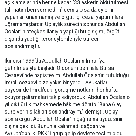
açıklamalarında her ne kadar “33 askerin öldürülmesi
talimatını ben vermedim” demiş olsa da eylemi
yapanlar kınanmamış ve örgüt içi cezai yaptırımlara
uğramamışlardır. Üç aylık sürecin sonunda Abdullah
Öcalan’ın ateşkes ilanıyla yaptığı bu girişimi, örgüt
dışarıda yaptığı terör eylemleriyle süreci
sonlandırmıştır.
İkincisi 1999’da Abdullah Öcalan’ın İmralı’ya
getirilmesiyle başladı. O dönem ben hâlâ Bursa
Cezaevi’nde hapisteyim. Abdullah Öcalan’ın tutulduğu
İmralı cezaevi bize yakın bir yerdi. Avukatlar
sayesinde İmralı’daki görüşme notlarını her hafta
okuyor gelişmeleri takip ediyorduk. Abdullah Öcalan o
yıl çıktığı ilk mahkemede hâkime dönüp “Bana 6 ay
süre verin silahları sonlandırayım.” demişti. Üç ay
sonra örgüt Abdullah Öcalan’ın çağrısına uydu, sınır
dışına çekildi. Bununla kalınmadı dağdan ve
Avrupa’dan iki PKK’li grup gelip devlete teslim oldu.