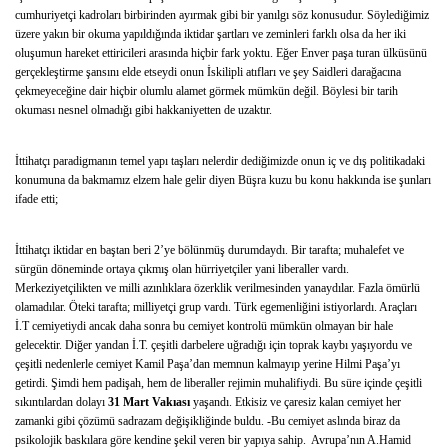
cumhuriyetçi kadroları birbirinden ayırmak gibi bir yanılgı söz konusudur. Söylediğimiz
üzere yakın bir okuma yapıldığında iktidar şartları ve zeminleri farklı olsa da her iki
oluşumun hareket ettiricileri arasında hiçbir fark yoktu. Eğer Enver paşa turan ülküsünü
gerçekleştirme şansını elde etseydi onun İskilipli atıfları ve şey Saidleri darağacına
çekmeyeceğine dair hiçbir olumlu alamet görmek mümkün değil. Böylesi bir tarih
okuması nesnel olmadığı gibi hakkaniyetten de uzaktır.
İttihatçı paradigmanın temel yapı taşları nelerdir dediğimizde onun iç ve dış politikadaki
konumuna da bakmamız elzem hale gelir diyen Büşra kuzu bu konu hakkında ise şunları
ifade etti;
İttihatçı iktidar en baştan beri 2’ye bölünmüş durumdaydı. Bir tarafta; muhalefet ve
sürgün döneminde ortaya çıkmış olan hürriyetçiler yani liberaller vardı.
Merkeziyetçilikten ve milli azınlıklara özerklik verilmesinden yanaydılar. Fazla ömürlü
olamadılar. Öteki tarafta; milliyetçi grup vardı. Türk egemenliğini istiyorlardı. Araçları
İ.T cemiyetiydi ancak daha sonra bu cemiyet kontrolü mümkün olmayan bir hale
gelecektir. Diğer yandan İ.T. çeşitli darbelere uğradığı için toprak kaybı yaşıyordu ve
çeşitli nedenlerle cemiyet Kamil Paşa’dan memnun kalmayıp yerine Hilmi Paşa’yı
getirdi. Şimdi hem padişah, hem de liberaller rejimin muhalifiydi. Bu süre içinde çeşitli
sıkıntılardan dolayı
31 Mart Vakıası
yaşandı. Etkisiz ve çaresiz kalan cemiyet her
zamanki gibi çözümü sadrazam değişikliğinde buldu. -Bu cemiyet aslında biraz da
psikolojik baskılara göre kendine şekil veren bir yapıya sahip. Avrupa’nın A.Hamid