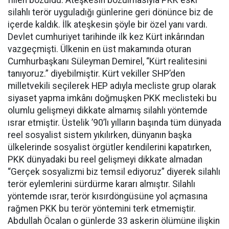
silahlı terör uyguladığı günlerine geri dönünce biz de
içerde kaldık. İlk ateşkesin şöyle bir özel yanı vardı.
Devlet cumhuriyet tarihinde ilk kez Kürt inkârından
vazgeçmişti. Ülkenin en üst makamında oturan
Cumhurbaşkanı Süleyman Demirel, “Kürt realitesini
tanıyoruz.” diyebilmiştir. Kürt vekiller SHP’den
milletvekili seçilerek HEP adıyla mecliste grup olarak
siyaset yapma imkânı doğmuşken PKK meclisteki bu
olumlu gelişmeyi dikkate almamış silahlı yöntemde
ısrar etmiştir. Üstelik ’90’lı yılların başında tüm dünyada
reel sosyalist sistem yıkılırken, dünyanın başka
ülkelerinde sosyalist örgütler kendilerini kapatırken,
PKK dünyadaki bu reel gelişmeyi dikkate almadan
“Gerçek sosyalizmi biz temsil ediyoruz” diyerek silahlı
terör eylemlerini sürdürme kararı almıştır. Silahlı
yöntemde ısrar, terör kısırdöngüsüne yol açmasına
rağmen PKK bu terör yöntemini terk etmemiştir.
Abdullah Öcalan o günlerde 33 askerin ölümüne ilişkin