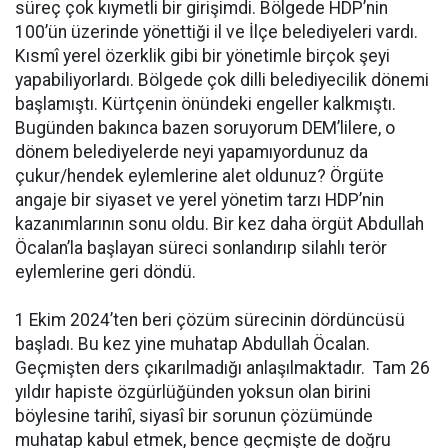
süreç çok kıymetli bir girişimdi. Bölgede HDP’nin
100’ün üzerinde yönettiği il ve İlçe belediyeleri vardı.
Kısmî yerel özerklik gibi bir yönetimle birçok şeyi
yapabiliyorlardı. Bölgede çok dilli belediyecilik dönemi
başlamıştı. Kürtçenin önündeki engeller kalkmıştı.
Bugünden bakınca bazen soruyorum DEM’lilere, o
dönem belediyelerde neyi yapamıyordunuz da
çukur/hendek eylemlerine alet oldunuz? Örgüte
angaje bir siyaset ve yerel yönetim tarzı HDP’nin
kazanımlarının sonu oldu. Bir kez daha örgüt Abdullah
Öcalan’la başlayan süreci sonlandırıp silahlı terör
eylemlerine geri döndü.
1 Ekim 2024’ten beri çözüm sürecinin dördüncüsü
başladı. Bu kez yine muhatap Abdullah Öcalan.
Geçmişten ders çıkarılmadığı anlaşılmaktadır. Tam 26
yıldır hapiste özgürlüğünden yoksun olan birini
böylesine tarihî, siyasî bir sorunun çözümünde
muhatap kabul etmek, bence geçmişte de doğru