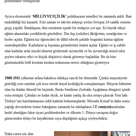
problemlere vermişlerdir.
Ayrıca ekonomide ‘
MİLLİYYETÇİLİK’
politikasının temelleri bu zamanda atıldı. Batı
mukallitliği hız kazandı. Eski zaman ve takvim anlayışı yerine Avrupai 24 saatlik sisteme
geçiş yapıldı. Batılılaşma; dini otoritenin içinde bir endişeye yol açtı. En büyük etkiyi
eğitim alanındaki yeniliklerde görebiliriz. Din dışı (seküler) ilköğretim, ortaöğretim ve
liseler açtılar. Eğitimi kız öğrencileri de dâhil edecek şekilde bugünkü karma eğitimi
sistemleştirdiler. Kadınların iş hayatına girmelerinin önünü açtılar. Eğitim ve iş sahibi
olan kadınlar artık önceki dönemi gözlerinde ayrımcılık ve bu ayrımcılığı temsil eden
şeyleri rahatsız edici ve küçük düşürücü olarak görmeye başladılar. Bu da bize
günümüzdeki belli kesimin kırılma noktasının neresi olduğunu gösteriyor.
1908-1911
yıllarının aslına bakılırsa oldukça sancılı bir dönemdir. Çünkü meşrutiyetin
getirdiği yeni umutlar çok kısa sürede hayal kırıklığıyla sonuçlanmıştır. Meşruti hükümet
olan bu iktidar düzenli bir biçimde, Baskı-Sindirme-Zorbalık-Aşağılama döngüsü içinde
sona ermiştir. Çabaları ne kadar eksik, ne kadar yanlış da olsa ortaya çıkacak Yeni laik-
Türkiye’nin hazırlanmasına ciddi katkıda bulunmuşlardır. Mustafa Kemal’in daha sonra
yaptığı devrimlerin özüne baktığımız zamanda bu inkılapların İ
.T cemiyeti
tarafından
hedef alındığını fakat siyasi problemlerden ve ülkenin 1. Dünya savaşına doğru
gitmesinden dolayı bu hayallerinin suya düştüğünü açıkça söyleyebiliriz.
Daha sonra söz alan