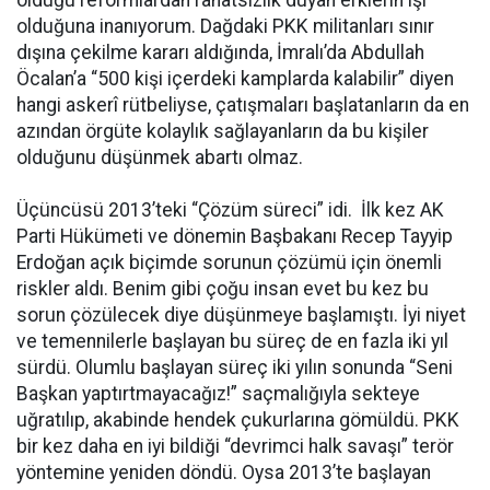
olduğuna inanıyorum. Dağdaki PKK militanları sınır
dışına çekilme kararı aldığında, İmralı’da Abdullah
Öcalan’a “500 kişi içerdeki kamplarda kalabilir” diyen
hangi askerî rütbeliyse, çatışmaları başlatanların da en
azından örgüte kolaylık sağlayanların da bu kişiler
olduğunu düşünmek abartı olmaz.
Üçüncüsü 2013’teki “Çözüm süreci” idi. İlk kez AK
Parti Hükümeti ve dönemin Başbakanı Recep Tayyip
Erdoğan açık biçimde sorunun çözümü için önemli
riskler aldı. Benim gibi çoğu insan evet bu kez bu
sorun çözülecek diye düşünmeye başlamıştı. İyi niyet
ve temennilerle başlayan bu süreç de en fazla iki yıl
sürdü. Olumlu başlayan süreç iki yılın sonunda “Seni
Başkan yaptırtmayacağız!” saçmalığıyla sekteye
uğratılıp, akabinde hendek çukurlarına gömüldü. PKK
bir kez daha en iyi bildiği “devrimci halk savaşı” terör
yöntemine yeniden döndü. Oysa 2013’te başlayan