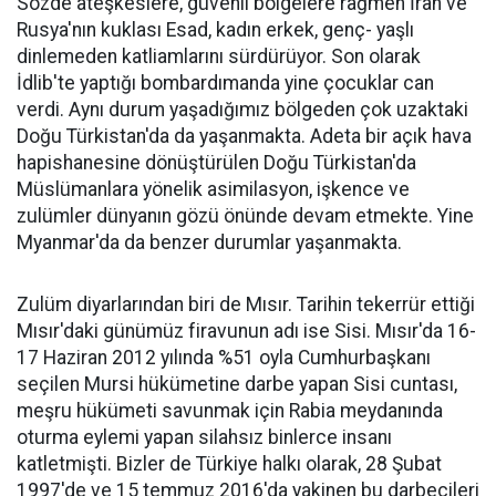
Sözde ateşkeslere, güvenli bölgelere rağmen İran ve
Rusya'nın kuklası Esad, kadın erkek, genç- yaşlı
dinlemeden katliamlarını sürdürüyor. Son olarak
İdlib'te yaptığı bombardımanda yine çocuklar can
verdi. Aynı durum yaşadığımız bölgeden çok uzaktaki
Doğu Türkistan'da da yaşanmakta. Adeta bir açık hava
hapishanesine dönüştürülen Doğu Türkistan'da
Müslümanlara yönelik asimilasyon, işkence ve
zulümler dünyanın gözü önünde devam etmekte. Yine
Myanmar'da da benzer durumlar yaşanmakta.
Zulüm diyarlarından biri de Mısır. Tarihin tekerrür ettiği
Mısır'daki günümüz firavunun adı ise Sisi. Mısır'da 16-
17 Haziran 2012 yılında %51 oyla Cumhurbaşkanı
seçilen Mursi hükümetine darbe yapan Sisi cuntası,
meşru hükümeti savunmak için Rabia meydanında
oturma eylemi yapan silahsız binlerce insanı
katletmişti. Bizler de Türkiye halkı olarak, 28 Şubat
1997'de ve 15 temmuz 2016'da yakinen bu darbecileri