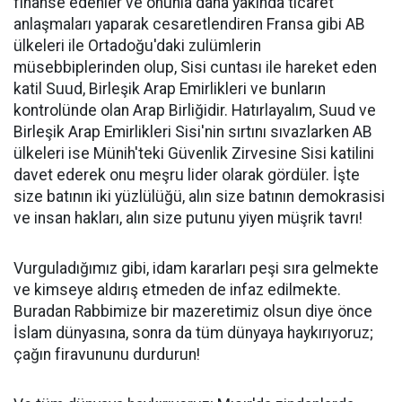
finanse edenler ve onunla daha yakında ticaret
anlaşmaları yaparak cesaretlendiren Fransa gibi AB
ülkeleri ile Ortadoğu'daki zulümlerin
müsebbiplerinden olup, Sisi cuntası ile hareket eden
katil Suud, Birleşik Arap Emirlikleri ve bunların
kontrolünde olan Arap Birliğidir. Hatırlayalım, Suud ve
Birleşik Arap Emirlikleri Sisi'nin sırtını sıvazlarken AB
ülkeleri ise Münih'teki Güvenlik Zirvesine Sisi katilini
davet ederek onu meşru lider olarak gördüler. İşte
size batının iki yüzlülüğü, alın size batının demokrasisi
ve insan hakları, alın size putunu yiyen müşrik tavrı!
Vurguladığımız gibi, idam kararları peşi sıra gelmekte
ve kimseye aldırış etmeden de infaz edilmekte.
Buradan Rabbimize bir mazeretimiz olsun diye önce
İslam dünyasına, sonra da tüm dünyaya haykırıyoruz;
çağın firavununu durdurun!