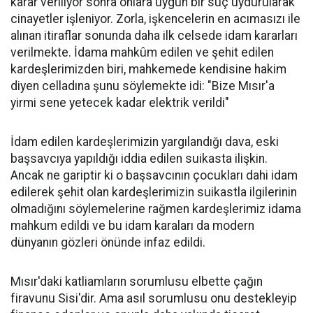
karar veriliyor sonra onlara uygun bir suç uydurularak
cinayetler işleniyor. Zorla, işkencelerin en acımasızı ile
alınan itiraflar sonunda daha ilk celsede idam kararları
verilmekte. İdama mahkûm edilen ve şehit edilen
kardeşlerimizden biri, mahkemede kendisine hakim
diyen celladına şunu söylemekte idi: "Bize Mısır'a
yirmi sene yetecek kadar elektrik verildi"
İdam edilen kardeşlerimizin yargılandığı dava, eski
başsavcıya yapıldığı iddia edilen suikasta ilişkin.
Ancak ne gariptir ki o başsavcının çocukları dahi idam
edilerek şehit olan kardeşlerimizin suikastla ilgilerinin
olmadığını söylemelerine rağmen kardeşlerimiz idama
mahkum edildi ve bu idam karaları da modern
dünyanın gözleri önünde infaz edildi.
Mısır'daki katliamların sorumlusu elbette çağın
firavunu Sisi'dir. Ama asıl sorumlusu onu destekleyip