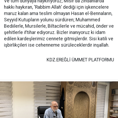
Ve tüm dünyaya haykırıyoruz; Mısır'da zindanlarda
hakkı haykıran, 'Rabbim Allah' dediği için işkencelere
maruz kalan ama teslim olmayan Hasan el-Bennaların,
Seyyid Kutupların yolunu sürdüren; Muhammed
Bediilerle, Mursilerle, Biltacilerle ve mücahid, önder ve
şehitlerle iftihar ediyoruz. Bizler inanıyoruz ki idam
edilen kardeşlerimiz cennete gitmişlerdir. Sisi katili ve
işbirlikçileri ise cehenneme sürüleceklerdir inşallah.
KDZ.EREĞLİ ÜMMET PLATFORMU