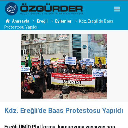
Anasayfa
Ereğli
Eylemler
Kdz. Ereğli'de Baas
Protestosu Yapıldı
Kdz. Ereğli'de Baas Protestosu Yapıldı
Ereğli ÜMİD Platformu, kamuoyuna yansıyan son