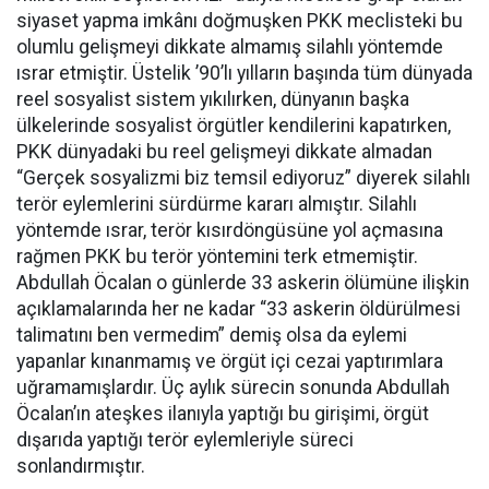
siyaset yapma imkânı doğmuşken PKK meclisteki bu
olumlu gelişmeyi dikkate almamış silahlı yöntemde
ısrar etmiştir. Üstelik ’90’lı yılların başında tüm dünyada
reel sosyalist sistem yıkılırken, dünyanın başka
ülkelerinde sosyalist örgütler kendilerini kapatırken,
PKK dünyadaki bu reel gelişmeyi dikkate almadan
“Gerçek sosyalizmi biz temsil ediyoruz” diyerek silahlı
terör eylemlerini sürdürme kararı almıştır. Silahlı
yöntemde ısrar, terör kısırdöngüsüne yol açmasına
rağmen PKK bu terör yöntemini terk etmemiştir.
Abdullah Öcalan o günlerde 33 askerin ölümüne ilişkin
açıklamalarında her ne kadar “33 askerin öldürülmesi
talimatını ben vermedim” demiş olsa da eylemi
yapanlar kınanmamış ve örgüt içi cezai yaptırımlara
uğramamışlardır. Üç aylık sürecin sonunda Abdullah
Öcalan’ın ateşkes ilanıyla yaptığı bu girişimi, örgüt
dışarıda yaptığı terör eylemleriyle süreci
sonlandırmıştır.