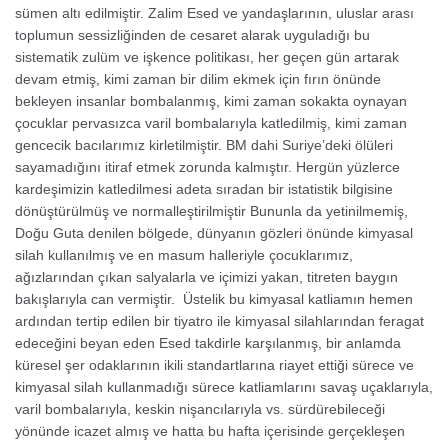
sümen altı edilmiştir. Zalim Esed ve yandaşlarının, uluslar arası
toplumun sessizliğinden de cesaret alarak uyguladığı bu
sistematik zulüm ve işkence politikası, her geçen gün artarak
devam etmiş, kimi zaman bir dilim ekmek için fırın önünde
bekleyen insanlar bombalanmış, kimi zaman sokakta oynayan
çocuklar pervasızca varil bombalarıyla katledilmiş, kimi zaman
gencecik bacılarımız kirletilmiştir. BM dahi Suriye’deki ölüleri
sayamadığını itiraf etmek zorunda kalmıştır. Hergün yüzlerce
kardeşimizin katledilmesi adeta sıradan bir istatistik bilgisine
dönüştürülmüş ve normalleştirilmiştir Bununla da yetinilmemiş,
Doğu Guta denilen bölgede, dünyanın gözleri önünde kimyasal
silah kullanılmış ve en masum halleriyle çocuklarımız,
ağızlarından çıkan salyalarla ve içimizi yakan, titreten baygın
bakışlarıyla can vermiştir. Üstelik bu kimyasal katliamın hemen
ardından tertip edilen bir tiyatro ile kimyasal silahlarından feragat
edeceğini beyan eden Esed takdirle karşılanmış, bir anlamda
küresel şer odaklarının ikili standartlarına riayet ettiği sürece ve
kimyasal silah kullanmadığı sürece katliamlarını savaş uçaklarıyla,
varil bombalarıyla, keskin nişancılarıyla vs. sürdürebileceği
yönünde icazet almış ve hatta bu hafta içerisinde gerçekleşen