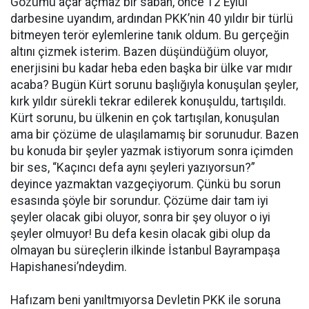
Gözümü açar açmaz bir sabah, önce 12 Eylül
darbesine uyandım, ardından PKK’nin 40 yıldır bir türlü
bitmeyen terör eylemlerine tanık oldum. Bu gerçeğin
altını çizmek isterim. Bazen düşündüğüm oluyor,
enerjisini bu kadar heba eden başka bir ülke var mıdır
acaba? Bugün Kürt sorunu başlığıyla konuşulan şeyler,
kırk yıldır sürekli tekrar edilerek konuşuldu, tartışıldı.
Kürt sorunu, bu ülkenin en çok tartışılan, konuşulan
ama bir çözüme de ulaşılamamış bir sorunudur. Bazen
bu konuda bir şeyler yazmak istiyorum sonra içimden
bir ses, “Kaçıncı defa aynı şeyleri yazıyorsun?”
deyince yazmaktan vazgeçiyorum. Çünkü bu sorun
esasında şöyle bir sorundur. Çözüme dair tam iyi
şeyler olacak gibi oluyor, sonra bir şey oluyor o iyi
şeyler olmuyor! Bu defa kesin olacak gibi olup da
olmayan bu süreçlerin ilkinde İstanbul Bayrampaşa
Hapishanesi’ndeydim.
Hafızam beni yanıltmıyorsa Devletin PKK ile soruna