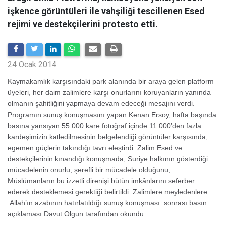
işkence görüntüleri ile vahşiliği tescillenen Esed
rejimi ve destekçilerini protesto etti.
24 Ocak 2014
Kaymakamlık karşısındaki park alanında bir araya gelen platform
üyeleri, her daim zalimlere karşı onurlarını koruyanların yanında
olmanın şahitliğini yapmaya devam edeceği mesajını verdi.
Programın sunuş konuşmasını yapan Kenan Ersoy, hafta başında
basına yansıyan 55.000 kare fotoğraf içinde 11.000’den fazla
kardeşimizin katledilmesinin belgelendiği görüntüler karşısında,
egemen güçlerin takındığı tavrı eleştirdi. Zalim Esed ve
destekçilerinin kınandığı konuşmada, Suriye halkının gösterdiği
mücadelenin onurlu, şerefli bir mücadele olduğunu,
Müslümanların bu izzetli direnişi bütün imkânlarını seferber
ederek desteklemesi gerektiği belirtildi. Zalimlere meyledenlere
Allah’ın azabının hatırlatıldığı sunuş konuşması sonrası basın
açıklaması Davut Olgun tarafından okundu.