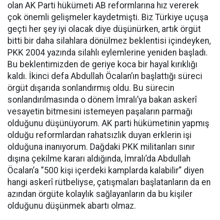
olan AK Parti hükümeti AB reformlarına hız vererek
çok önemli gelişmeler kaydetmişti. Biz Türkiye uçuşa
geçti her şey iyi olacak diye düşünürken, artık örgüt
bitti bir daha silahlara dönülmez beklentisi içindeyken,
PKK 2004 yazında silahlı eylemlerine yeniden başladı.
Bu beklentimizden de geriye koca bir hayal kırıklığı
kaldı. İkinci defa Abdullah Öcalan’ın başlattığı süreci
örgüt dışarıda sonlandırmış oldu. Bu sürecin
sonlandırılmasında o dönem İmralı’ya bakan askerî
vesayetin bitmesini istemeyen paşaların parmağı
olduğunu düşünüyorum. AK parti hükümetinin yapmış
olduğu reformlardan rahatsızlık duyan erklerin işi
olduğuna inanıyorum. Dağdaki PKK militanları sınır
dışına çekilme kararı aldığında, İmralı’da Abdullah
Öcalan’a “500 kişi içerdeki kamplarda kalabilir” diyen
hangi askerî rütbeliyse, çatışmaları başlatanların da en
azından örgüte kolaylık sağlayanların da bu kişiler
olduğunu düşünmek abartı olmaz.