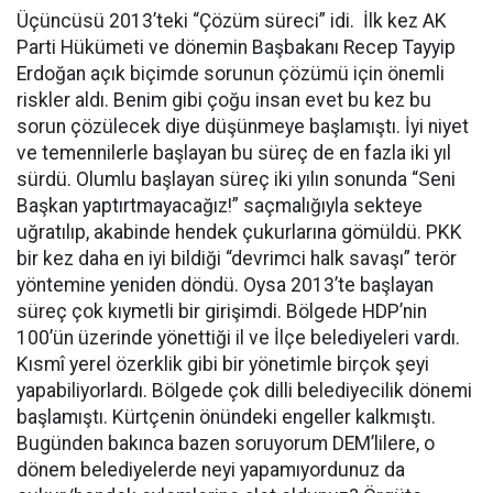
Üçüncüsü 2013’teki “Çözüm süreci” idi. İlk kez AK
Parti Hükümeti ve dönemin Başbakanı Recep Tayyip
Erdoğan açık biçimde sorunun çözümü için önemli
riskler aldı. Benim gibi çoğu insan evet bu kez bu
sorun çözülecek diye düşünmeye başlamıştı. İyi niyet
ve temennilerle başlayan bu süreç de en fazla iki yıl
sürdü. Olumlu başlayan süreç iki yılın sonunda “Seni
Başkan yaptırtmayacağız!” saçmalığıyla sekteye
uğratılıp, akabinde hendek çukurlarına gömüldü. PKK
bir kez daha en iyi bildiği “devrimci halk savaşı” terör
yöntemine yeniden döndü. Oysa 2013’te başlayan
süreç çok kıymetli bir girişimdi. Bölgede HDP’nin
100’ün üzerinde yönettiği il ve İlçe belediyeleri vardı.
Kısmî yerel özerklik gibi bir yönetimle birçok şeyi
yapabiliyorlardı. Bölgede çok dilli belediyecilik dönemi
başlamıştı. Kürtçenin önündeki engeller kalkmıştı.
Bugünden bakınca bazen soruyorum DEM’lilere, o
dönem belediyelerde neyi yapamıyordunuz da