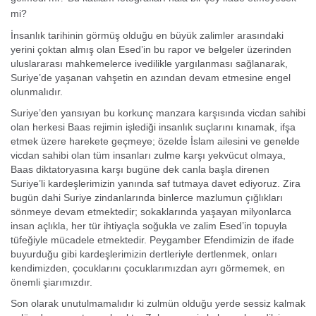
mi?
İnsanlık tarihinin görmüş olduğu en büyük zalimler arasındaki
yerini çoktan almış olan Esed’in bu rapor ve belgeler üzerinden
uluslararası mahkemelerce ivedilikle yargılanması sağlanarak,
Suriye’de yaşanan vahşetin en azından devam etmesine engel
olunmalıdır.
Suriye’den yansıyan bu korkunç manzara karşısında vicdan sahibi
olan herkesi Baas rejimin işlediği insanlık suçlarını kınamak, ifşa
etmek üzere harekete geçmeye; özelde İslam ailesini ve genelde
vicdan sahibi olan tüm insanları zulme karşı yekvücut olmaya,
Baas diktatoryasına karşı bugüne dek canla başla direnen
Suriye’li kardeşlerimizin yanında saf tutmaya davet ediyoruz. Zira
bugün dahi Suriye zindanlarında binlerce mazlumun çığlıkları
sönmeye devam etmektedir; sokaklarında yaşayan milyonlarca
insan açlıkla, her tür ihtiyaçla soğukla ve zalim Esed’in topuyla
tüfeğiyle mücadele etmektedir. Peygamber Efendimizin de ifade
buyurduğu gibi kardeşlerimizin dertleriyle dertlenmek, onları
kendimizden, çocuklarını çocuklarımızdan ayrı görmemek, en
önemli şiarımızdır.
Son olarak unutulmamalıdır ki zulmün olduğu yerde sessiz kalmak