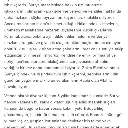
işbirlikçilerin, Suriye meselesinde hakkın üstünü örtme
iştiyaklarını, olmayan karakterlerine veriyor ve kendileri hakkında
daha fazlasını söylemeyi zaman kaybı olarak telakki ediyoruz.
Ancak rotalarının İslam’a hizmet olduğu iddiasındaki kimselerin,
ümmetin maslahatına nazaran, ziyadesiyle küçük çıkarlarını
korumak adına onlarla aynı dilden dilenmelerini ve Suriyeli
mazlumlara gıda ve giyecek ulaştırmaktan başka amacı olmayan
gönüllü kuruluşları kurban etme çabalarını ibret ve üzüntüyle takip
ettiğimizin bilinmesini istiyoruz. Kendilerine emr-i bi’lmaaruf ve
nehy-i ani’lmunker sorumluluğumuz çerçevesinde ahiretin
varlığını bir kez daha hatırlatmak istiyoruz. Zalim Esedi ve onun
Suriye içindeki ve dışındaki tüm işbirlikçilerini, şebbihalarını, din
gününün yegâne maliki olan ve âlemlerin Rabbi olan Allah’a
havale diyoruz.
Ve son olarak diyoruz ki, tam 3 yıldır inanılmaz zulümlerle Suriye
halkını katleden bu zalim diktatörlüğün işlediği insanlık suçları
karşısında bugüne kadar sessiz kalan, yeterli duyarlılığı
göstermeyen, bin bir türlü mazeret ileri sürerek Baas zulmüne göz
yuman kişiler, gruplar, kurumlar ve devletler için tövbe vakti
gelmedi mi? Bu katliam fotoğrafları hala bir şey ifade etmeyecek