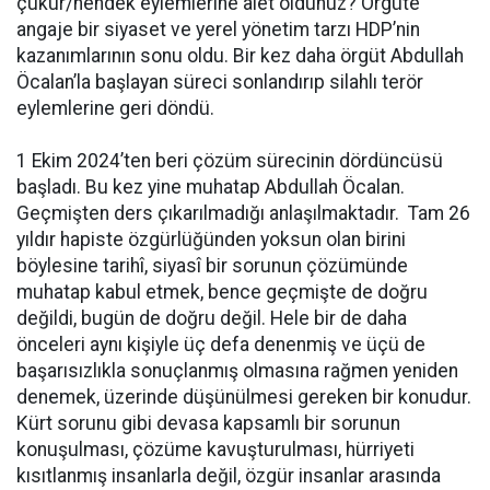
çukur/hendek eylemlerine alet oldunuz? Örgüte
angaje bir siyaset ve yerel yönetim tarzı HDP’nin
kazanımlarının sonu oldu. Bir kez daha örgüt Abdullah
Öcalan’la başlayan süreci sonlandırıp silahlı terör
eylemlerine geri döndü.
1 Ekim 2024’ten beri çözüm sürecinin dördüncüsü
başladı. Bu kez yine muhatap Abdullah Öcalan.
Geçmişten ders çıkarılmadığı anlaşılmaktadır. Tam 26
yıldır hapiste özgürlüğünden yoksun olan birini
böylesine tarihî, siyasî bir sorunun çözümünde
muhatap kabul etmek, bence geçmişte de doğru
değildi, bugün de doğru değil. Hele bir de daha
önceleri aynı kişiyle üç defa denenmiş ve üçü de
başarısızlıkla sonuçlanmış olmasına rağmen yeniden
denemek, üzerinde düşünülmesi gereken bir konudur.
Kürt sorunu gibi devasa kapsamlı bir sorunun
konuşulması, çözüme kavuşturulması, hürriyeti
kısıtlanmış insanlarla değil, özgür insanlar arasında