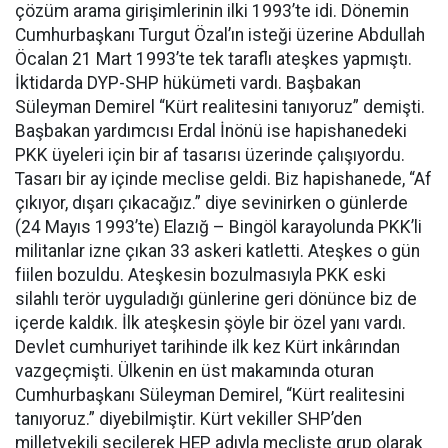
çözüm arama girişimlerinin ilki 1993’te idi. Dönemin
Cumhurbaşkanı Turgut Özal’ın isteği üzerine Abdullah
Öcalan 21 Mart 1993’te tek taraflı ateşkes yapmıştı.
İktidarda DYP-SHP hükümeti vardı. Başbakan
Süleyman Demirel “Kürt realitesini tanıyoruz” demişti.
Başbakan yardımcısı Erdal İnönü ise hapishanedeki
PKK üyeleri için bir af tasarısı üzerinde çalışıyordu.
Tasarı bir ay içinde meclise geldi. Biz hapishanede, “Af
çıkıyor, dışarı çıkacağız.” diye sevinirken o günlerde
(24 Mayıs 1993’te) Elazığ – Bingöl karayolunda PKK’li
militanlar izne çıkan 33 askeri katletti. Ateşkes o gün
fiilen bozuldu. Ateşkesin bozulmasıyla PKK eski
silahlı terör uyguladığı günlerine geri dönünce biz de
içerde kaldık. İlk ateşkesin şöyle bir özel yanı vardı.
Devlet cumhuriyet tarihinde ilk kez Kürt inkârından
vazgeçmişti. Ülkenin en üst makamında oturan
Cumhurbaşkanı Süleyman Demirel, “Kürt realitesini
tanıyoruz.” diyebilmiştir. Kürt vekiller SHP’den
milletvekili seçilerek HEP adıyla mecliste grup olarak