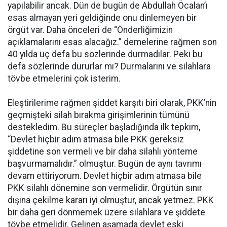
yapılabilir ancak. Dün de bugün de Abdullah Öcalan’ı
esas almayan yeri geldiğinde onu dinlemeyen bir
örgüt var. Daha önceleri de “Önderliğimizin
açıklamalarını esas alacağız.” demelerine rağmen son
40 yılda üç defa bu sözlerinde durmadılar. Peki bu
defa sözlerinde dururlar mı? Durmalarını ve silahlara
tövbe etmelerini çok isterim.
Eleştirilerime rağmen şiddet karşıtı biri olarak, PKK’nin
geçmişteki silah bırakma girişimlerinin tümünü
destekledim. Bu süreçler başladığında ilk tepkim,
“Devlet hiçbir adım atmasa bile PKK gereksiz
şiddetine son vermeli ve bir daha silahlı yönteme
başvurmamalıdır.” olmuştur. Bugün de aynı tavrımı
devam ettiriyorum. Devlet hiçbir adım atmasa bile
PKK silahlı dönemine son vermelidir. Örgütün sınır
dışına çekilme kararı iyi olmuştur, ancak yetmez. PKK
bir daha geri dönmemek üzere silahlara ve şiddete
tövbe etmelidir. Gelinen aşamada devlet eski