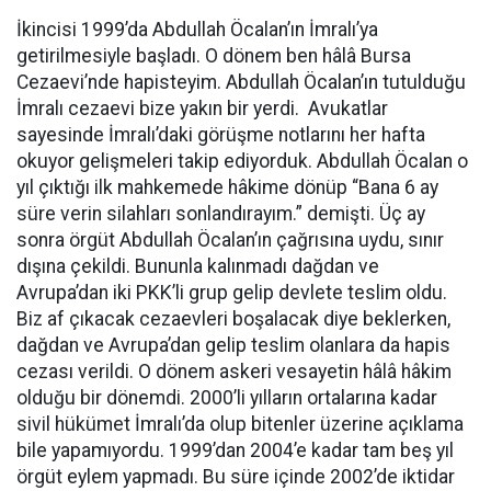
İkincisi 1999’da Abdullah Öcalan’ın İmralı’ya
getirilmesiyle başladı. O dönem ben hâlâ Bursa
Cezaevi’nde hapisteyim. Abdullah Öcalan’ın tutulduğu
İmralı cezaevi bize yakın bir yerdi. Avukatlar
sayesinde İmralı’daki görüşme notlarını her hafta
okuyor gelişmeleri takip ediyorduk. Abdullah Öcalan o
yıl çıktığı ilk mahkemede hâkime dönüp “Bana 6 ay
süre verin silahları sonlandırayım.” demişti. Üç ay
sonra örgüt Abdullah Öcalan’ın çağrısına uydu, sınır
dışına çekildi. Bununla kalınmadı dağdan ve
Avrupa’dan iki PKK’li grup gelip devlete teslim oldu.
Biz af çıkacak cezaevleri boşalacak diye beklerken,
dağdan ve Avrupa’dan gelip teslim olanlara da hapis
cezası verildi. O dönem askeri vesayetin hâlâ hâkim
olduğu bir dönemdi. 2000’li yılların ortalarına kadar
sivil hükümet İmralı’da olup bitenler üzerine açıklama
bile yapamıyordu. 1999’dan 2004’e kadar tam beş yıl
örgüt eylem yapmadı. Bu süre içinde 2002’de iktidar