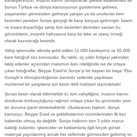
kardeşlerimizin, insanın kanını donduracak şekilde katledilmesi ve
bunun Türkiye ve dünya kamuoyunun gündemine gelmesi,
yaşananları görmezden gelmeye çalışan ya da unutturan kimi
kesimleri yeniden Suriye gerçeği ile karşı karşıya getirmiştir. İslami
ve insani duyarlılığa sahip tüm kesimleri derinden sarsan bu
görüntülerin, insanlık hafızasına kara bir leke ve utanç örneği
olarak kazınacağı kesindir.
Vahşi işkenceler altında şehit edilen 11.000 kardeşimiz ve 55.000
kare fotoğraf söz konusudur. Bu tablo, üç yıldır bölgeyi yakından
takip edenler açısından malumun ilanı niteliğinde ise de ortaya
çıkan fotoğraflar, Beşşar Esed’in Suriye’yi bir baştan bir başa “Ebu
Gureyb”e dönüştürdüğünün kanıtıdır veileride yapılması
muhtemel bir yargılama için kesin delil mahiyeti taşımaktadır.
Şurası kesin olarak bilinmelidir ki; tüm vahşiliğine, insanın kanını
donduran korkunçluğuna rağmen ortaya çıkan bu görüntüler yeni
bir duruma işaret etmemektedir. Uluslararası toplum, dünya
kamuoyu, Beşşar Esed ve şebbihalarının cürümlerinden ilk kez
haberdar olmuş da değildir. Suriye halkının tam 3 yıldır maruz
kaldığı zulümler, işkenceler ve katliamlarla ilgili birçok görsel
materyal yayınlanmış ancak her seferinde görmezden gelinmiş ve