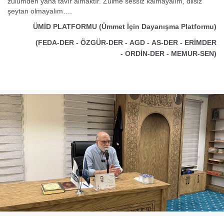
zulümden yana tavır almaktır. Zulme sessiz kalmayalım, dilsiz
şeytan olmayalım….
ÜMİD PLATFORMU
(Ümmet İçin Dayanışma Platformu)
(FEDA-DER - ÖZGÜR-DER - AGD - AS-DER - ERİMDER
- ORDİN-DER - MEMUR-SEN)