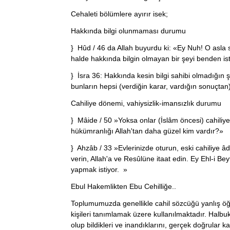
Cehaleti bölümlere ayırır isek;
Hakkında bilgi olunmaması durumu
} Hûd / 46 da Allah buyurdu ki: «Ey Nuh! O asla se
halde hakkında bilgin olmayan bir şeyi benden i
} İsra 36: Hakkında kesin bilgi sahibi olmadığın
bunların hepsi (verdiğin karar, vardığın sonuçtan
Cahiliye dönemi, vahiysizlik-imansızlık durumu
} Mâide / 50 »Yoksa onlar (İslâm öncesi) cahiliye 
hükümranlığı Allah'tan daha güzel kim vardır?»
} Ahzâb / 33 »Evlerinizde oturun, eski cahiliye âd
verin, Allah'a ve Resûlüne itaat edin. Ey Ehl-i Be
yapmak istiyor. »
Ebul Hakemlikten Ebu Cehilliğe..
Toplumumuzda genellikle cahil sözcüğü yanlış öğr
kişileri tanımlamak üzere kullanılmaktadır. Halbuki
olup bildikleri ve inandıklarını, gerçek doğrular k