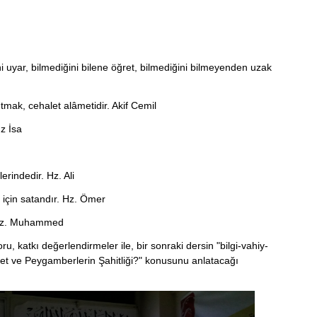
yeni uyar, bilmediğini bilene öğret, bilmediğini bilmeyenden uzak
tmak, cehalet alâmetidir. Akif Cemil
Hz İsa
erindedir. Hz. Ali
ı için satandır. Hz. Ömer
. Hz. Muhammed
ru, katkı değerlendirmeler ile, bir sonraki dersin "bilgi-vahiy-
nnet ve Peygamberlerin Şahitliği?" konusunu anlatacağı