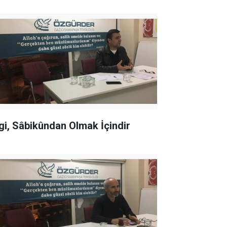
lgi, Sâbikûndan Olmak İçindir