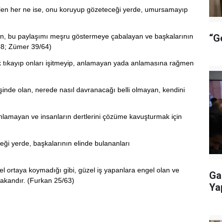
ilen her ne ise, onu koruyup gözeteceği yerde, umursamayıp
laşan, bu paylaşımı meşru göstermeye çabalayan ve başkalarının
“G
138; Zümer 39/64)
lak tıkayıp onları işitmeyip, anlamayan yada anlamasına rağmen
şinde olan, nerede nasıl davranacağı belli olmayan, kendini
 anlamayan ve insanların dertlerini çözüme kavuşturmak için
eği yerde, başkalarının elinde bulananları
mel ortaya koymadığı gibi, güzel iş yapanlara engel olan ve
Ga
takandır. (Furkan 25/63)
Ya