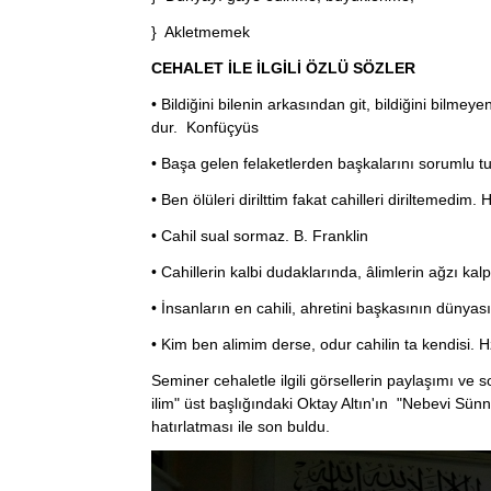
} Akletmemek
CEHALET İLE İLGİLİ ÖZLÜ SÖZLER
• Bildiğini bilenin arkasından git, bildiğini bilme
dur. Konfüçyüs
• Başa gelen felaketlerden başkalarını sorumlu tu
• Ben ölüleri dirilttim fakat cahilleri diriltemedim. 
• Cahil sual sormaz. B. Franklin
• Cahillerin kalbi dudaklarında, âlimlerin ağzı kalpl
• İnsanların en cahili, ahretini başkasının dünyas
• Kim ben alimim derse, odur cahilin ta kendisi
Seminer cehaletle ilgili görsellerin paylaşımı ve so
ilim" üst başlığındaki Oktay Altın'ın "Nebevi Sü
hatırlatması ile son buldu.