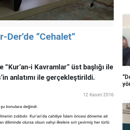
-Der’de “Cehalet”
“Kur’an-i Kavramlar” üst başlığı ile
n anlatımı ile gerçekleştirildi.
“D
yö
12 Kasım 2016
 şu konulara değindi:
/bilmenin zıddıdır. Kur'an'da cahiliye İslam öncesi döneme ait
iliminde olursa olsun vahyi ilkelere sırt çevirmiş her türlü