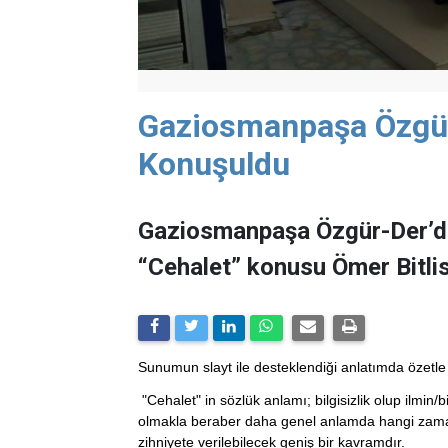
Gaziosmanpaşa Özgür
Konuşuldu
Gaziosmanpaşa Özgür-Der’de 
“Cehalet” konusu Ömer Bitlis’i
Sunumun slayt ile desteklendiği anlatımda özetle
"Cehalet" in sözlük anlamı; bilgisizlik olup ilmin
olmakla beraber daha genel anlamda hangi zaman d
zihniyete verilebilecek geniş bir kavramdır.