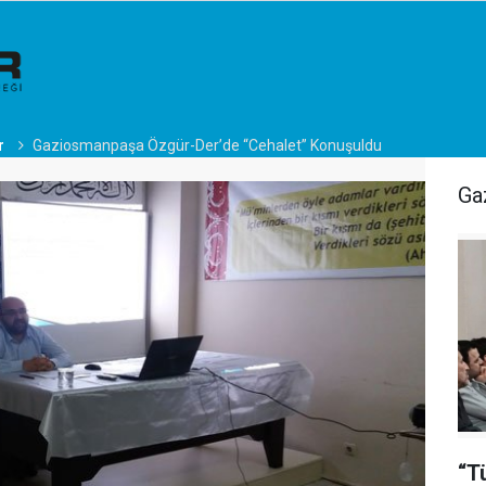
r
Gaziosmanpaşa Özgür-Der’de “Cehalet” Konuşuldu
Ga
“T