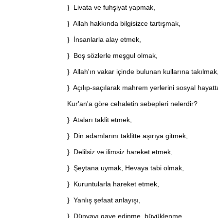
} Livata ve fuhşiyat yapmak,
} Allah hakkında bilgisizce tartışmak,
} İnsanlarla alay etmek,
} Boş sözlerle meşgul olmak,
} Allah'ın vakar içinde bulunan kullarına takılmak
} Açılıp-saçılarak mahrem yerlerini sosyal hayatt
Kur'an'a göre cehaletin sebepleri nelerdir?
} Ataları taklit etmek,
} Din adamlarını taklitte aşırıya gitmek,
} Delilsiz ve ilimsiz hareket etmek,
} Şeytana uymak, Hevaya tabi olmak,
} Kuruntularla hareket etmek,
} Yanlış şefaat anlayışı,
} Dünyayı gaye edinme, büyüklenme,