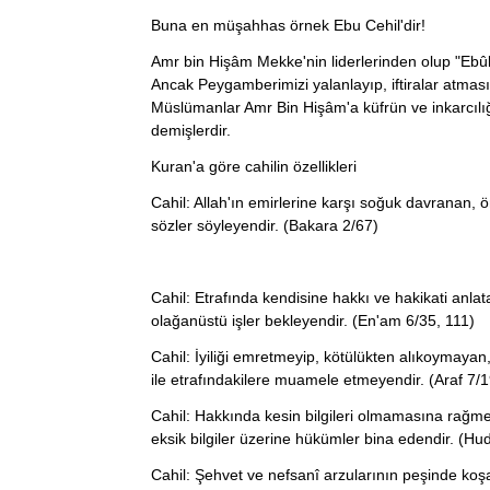
Buna en müşahhas örnek Ebu Cehil'dir!
Amr bin Hişâm Mekke'nin liderlerinden olup "Ebûl H
Ancak Peygamberimizi yalanlayıp, iftiralar atması
Müslümanlar Amr Bin Hişâm'a küfrün ve inkarcılı
demişlerdir.
Kuran'a göre cahilin özellikleri
Cahil: Allah'ın emirlerine karşı soğuk davranan
sözler söyleyendir. (Bakara 2/67)
Cahil: Etrafında kendisine hakkı ve hakikati anl
olağanüstü işler bekleyendir. (En'am 6/35, 111)
Cahil: İyiliği emretmeyip, kötülükten alıkoymay
ile etrafındakilere muamele etmeyendir. (Araf 7/
Cahil: Hakkında kesin bilgileri olmamasına rağme
eksik bilgiler üzerine hükümler bina edendir. (Hu
Cahil: Şehvet ve nefsanî arzularının peşinde koşan