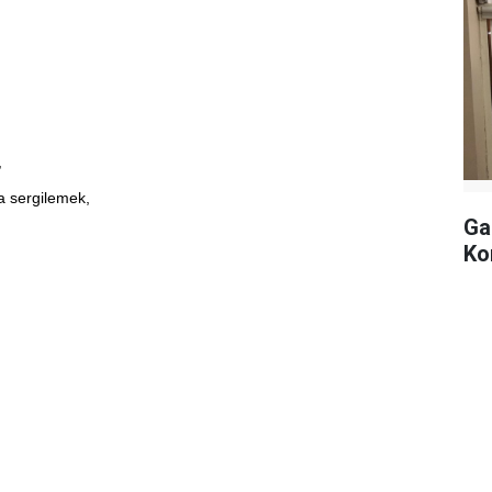
,
a sergilemek,
Ga
Ko