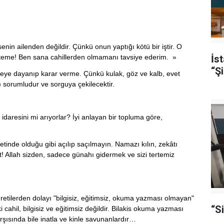
nin ailenden değildir. Çünkü onun yaptığı kötü bir iştir. O
steme! Ben sana cahillerden olmamanı tavsiye ederim. »
İs
“Şi
 şeye dayanıp karar verme. Çünkü kulak, göz ve kalb, evet
) sorumludur ve sorguya çekilecektir.
idaresini mi arıyorlar? İyi anlayan bir topluma göre,
etinde olduğu gibi açılıp saçılmayın. Namazı kılın, zekâtı
yt! Allah sizden, sadece günahı gidermek ve sizi tertemiz
etilerden dolayı "bilgisiz, eğitimsiz, okuma yazması olmayan"
“S
 cahil, bilgisiz ve eğitimsiz değildir. Bilakis okuma yazması
arşısında bile inatla ve kinle savunanlardır…