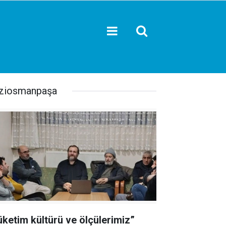
ziosmanpaşa
üketim kültürü ve ölçülerimiz”