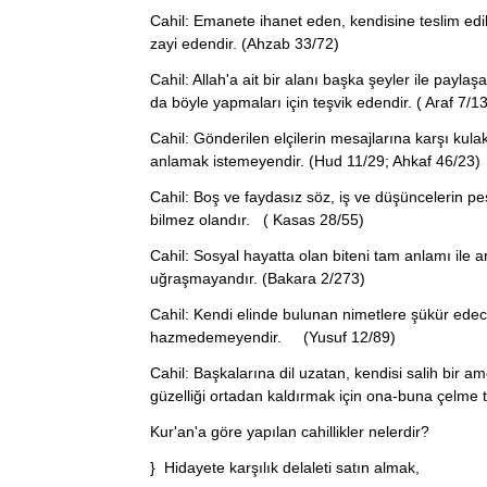
Cahil: Emanete ihanet eden, kendisine teslim ed
zayi edendir. (Ahzab 33/72)
Cahil: Allah'a ait bir alanı başka şeyler ile pay
da böyle yapmaları için teşvik edendir. ( Araf 7/
Cahil: Gönderilen elçilerin mesajlarına karşı ku
anlamak istemeyendir. (Hud 11/29; Ahkaf 46/23)
Cahil: Boş ve faydasız söz, iş ve düşüncelerin pe
bilmez olandır. ( Kasas 28/55)
Cahil: Sosyal hayatta olan biteni tam anlamı ile
uğraşmayandır. (Bakara 2/273)
Cahil: Kendi elinde bulunan nimetlere şükür edec
hazmedemeyendir. (Yusuf 12/89)
Cahil: Başkalarına dil uzatan, kendisi salih bir a
güzelliği ortadan kaldırmak için ona-buna çelme 
Kur'an'a göre yapılan cahillikler nelerdir?
} Hidayete karşılık delaleti satın almak,