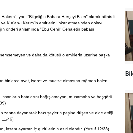
akem", yani "Bilgeliğin Babası-Herşeyi Bilen" olarak bilinirdi.
 ve Kur'an-ı Kerim'in emirlerini inkar etmesinden dolayı
ğın önderi anlamında "Ebu Cehil" Cehaletin babası
, önemsemeyen ve daha da kötüsü o emirlerin üzerine başka
Bi
atan binlerce ayet, işaret ve mucize olmasına rağmen halen
an, insanların hatalarını bağışlamayan, müsamaha ve hoşgörü
199)
n zanna dayanarak bazı şeylerin peşine düşen ve elde ettiği
d 11/46)
, insanı ayartan iç güdülerinin esiri olandır. (Yusuf 12/33)