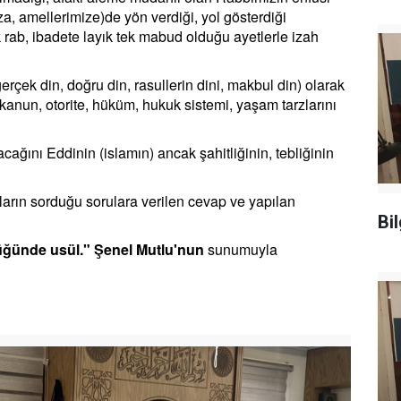
a, amellerimize)de yön verdiği, yol gösterdiği
k rab, ibadete layık tek mabud olduğu ayetlerle izah
 gerçek din, doğru din, rasullerin dini, makbul din) olarak
 kanun, otorite, hüküm, hukuk sistemi, yaşam tarzlarını
cağını Eddinin (islamın) ancak şahitliğinin, tebliğinin
arın sorduğu sorulara verilen cevap ve yapılan
Bi
üğünde usül." Şenel Mutlu'nun
sunumuyla