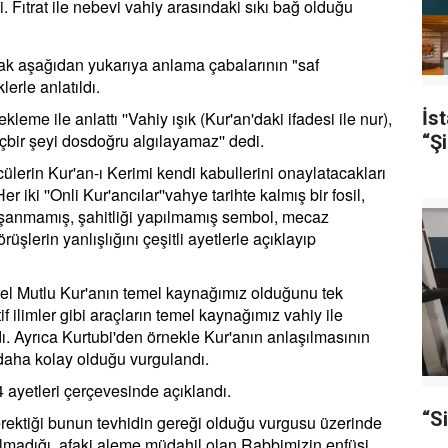
ldi. Fıtrat ile nebevi vahiy arasındaki sıkı bağ olduğu
rak aşağıdan yukarıya anlama çabalarının "saf
lerle anlatıldı.
İs
kleme ile anlattı ''Vahiy ışık (Kur'an'daki ifadesi ile nur),
içbir şeyi dosdoğru algılayamaz'' dedi.
“Şi
cülerin Kur'an-ı Kerimi kendi kabullerini onaylatacakları
iki ''Onli Kur'ancılar''vahye tarihte kalmış bir fosil,
yaşanmamış, şahitliği yapılmamış sembol, mecaz
şlerin yanlışlığını çeşitli ayetlerle açıklayıp
l Mutlu Kur'anın temel kaynağımız olduğunu tek
if ilimler gibi araçların temel kaynağımız vahiy ile
ı. Ayrıca Kurtubi'den örnekle Kur'anın anlaşılmasının
aha kolay olduğu vurgulandı.
 ayetleri çerçevesinde açıklandı.
“S
erektiği bunun tevhidin gereği olduğu vurgusu üzerinde
olmadığı, afaki aleme müdahil olan Rabbimizin enfüsi