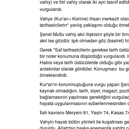
vahiy) ve fıtri vahiy olarak iki ayrı tasnif edi
vurgulandı.
Vahye (Kur'an-ı Kerime) ihsan merkezli ola
tarihselcilerin" yanlış yaklaşımı olduğu örnek
Şenel Mutlu vahiy akıl ilişkisini şöyle bir örne
akıl ise gözdür. Işık olmadan göz (basiret) h
Gerek "Saf tarihselcilerin gerekse tarih üstü
bir noter konumuna düşürdüğü vurgulandı. Her 
Hatıra veya tarih üstücülerde olduğu gibi 
anlatımlar olarak gördüler. Konuşmacı bu görü
örneklendirdi.
Kur'an'ın korunmuşluğuna vurgu yapan Şene
kaynak olmadığını, tarih, siyer, magazi, pozit
bağlamasının yapılması gerektiğini vurgulad
hayata uygulanmasının ezberlenmesinden d
İlah kavramı Meryem 81, Yasin 74, Kasas 74
Vahyin hayatı bütün yönleri ile kuşatması g
duruldu. Allah'tan başka egemenlik sahibi 