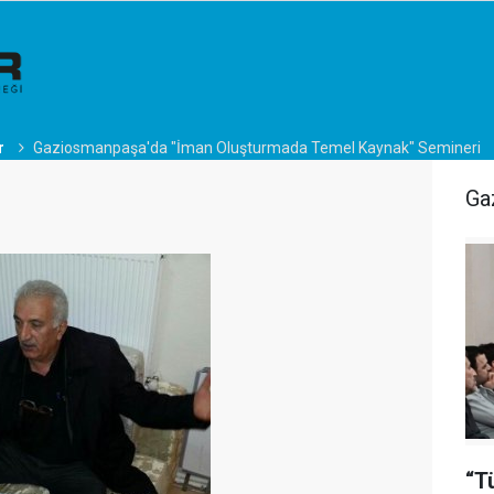
r
Gaziosmanpaşa'da "İman Oluşturmada Temel Kaynak" Semineri
Ga
“T