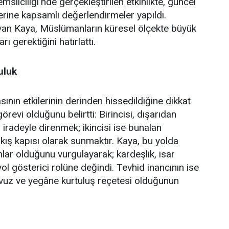
lciliği’nde gerçekleştirilen etkinlikte, güncel
erine kapsamlı değerlendirmeler yapıldı.
an Kaya, Müslümanların küresel ölçekte büyük
ı gerektiğini hatırlattı.
uluk
ın etkilerinin derinden hissedildiğine dikkat
revi olduğunu belirtti: Birincisi, dışarıdan
iradeyle direnmek; ikincisi ise bunalan
çıkış kapısı olarak sunmaktır. Kaya, bu yolda
ar olduğunu vurgulayarak; kardeşlik, isar
yol gösterici rolüne değindi. Tevhid inancının ise
avuz ve yegâne kurtuluş reçetesi olduğunun