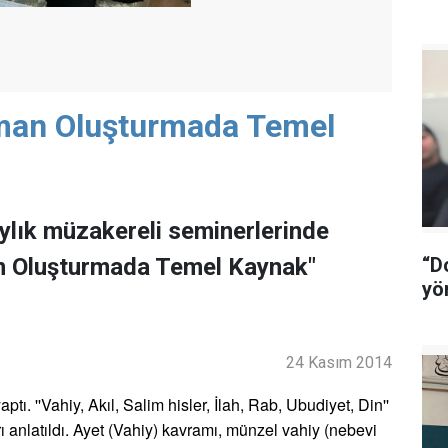
man Oluşturmada Temel
lık müzakereli seminerlerinde
an Oluşturmada Temel Kaynak"
“D
yö
24 Kasım 2014
. ''Vahiy, Akıl, Salim hisler, İlah, Rab, Ubudiyet, Din''
ı anlatıldı. Ayet (Vahiy) kavramı, münzel vahiy (nebevi