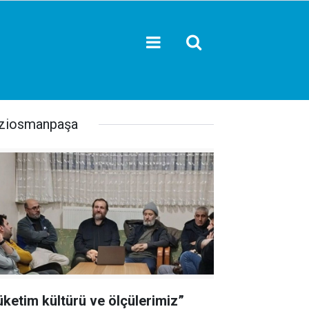
ziosmanpaşa
üketim kültürü ve ölçülerimiz”