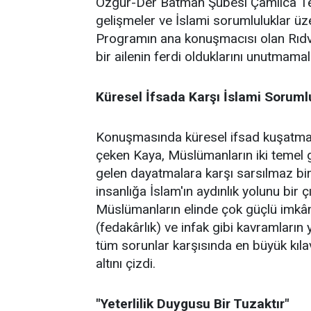
Özgür-Der Batman Şubesi Çamlıca Temsi
gelişmeler ve İslami sorumluluklar üz
Programın ana konuşmacısı olan Rıdv
bir ailenin ferdi olduklarını unutmamalar
Küresel İfsada Karşı İslami Soruml
Konuşmasında küresel ifsad kuşatmasın
çeken Kaya, Müslümanların iki temel gö
gelen dayatmalara karşı sarsılmaz bir 
insanlığa İslam'ın aydınlık yolunu bir 
Müslümanların elinde çok güçlü imkânl
(fedakârlık) ve infak gibi kavramların 
tüm sorunlar karşısında en büyük kıl
altını çizdi.
"Yeterlilik Duygusu Bir Tuzaktır"