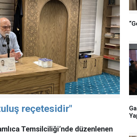
“G
uluş reçetesidir"
Ga
Ya
mlıca Temsilciliği’nde düzenlenen