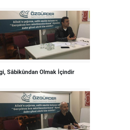
lgi, Sâbikûndan Olmak İçindir