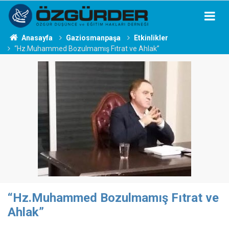
Anasayfa
Gaziosmanpaşa
Etkinlikler
“Hz.Muhammed Bozulmamış Fıtrat ve Ahlak”
“Hz.Muhammed Bozulmamış Fıtrat ve
Ahlak”