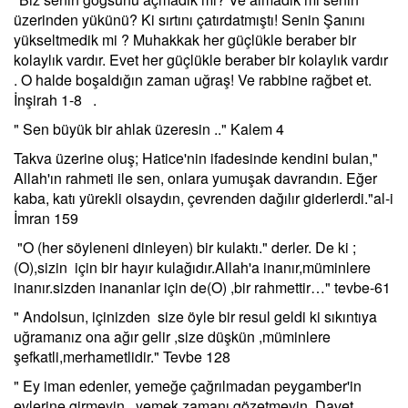
üzerinden yükünü? Ki sırtını çatırdatmıştı! Senin Şanını
yükseltmedik mi ? Muhakkak her güçlükle beraber bir
kolaylık vardır. Evet her güçlükle beraber bir kolaylık vardır
. O halde boşaldığın zaman uğraş! Ve rabbine rağbet et.
İnşirah 1-8 .
" Sen büyük bir ahlak üzeresin .." Kalem 4
Takva üzerine oluş; Hatice'nin ifadesinde kendini bulan,"
Allah'ın rahmeti ile sen, onlara yumuşak davrandın. Eğer
kaba, katı yürekli olsaydın, çevrenden dağılır giderlerdi."al-i
İmran 159
"O (her söyleneni dinleyen) bir kulaktı." derler. De ki ;
(O),sizin için bir hayır kulağıdır.Allah'a inanır,müminlere
inanır.sizden inananlar için de(O) ,bir rahmettir…" tevbe-61
" Andolsun, içinizden size öyle bir resul geldi ki sıkıntıya
uğramanız ona ağır gelir ,size düşkün ,müminlere
şefkatli,merhametlidir." Tevbe 128
" Ey iman edenler, yemeğe çağrılmadan peygamber'in
evlerine girmeyin, yemek zamanı gözetmeyin. Davet