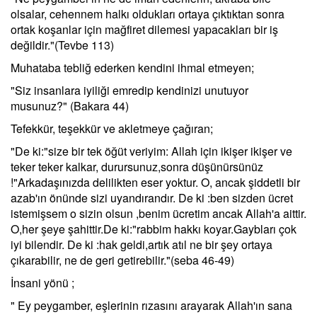
olsalar, cehennem halkı oldukları ortaya çıktıktan sonra
ortak koşanlar için mağfiret dilemesi yapacakları bir iş
değildir."(Tevbe 113)
Muhataba tebliğ ederken kendini ihmal etmeyen;
"Siz insanlara iyiliği emredip kendinizi unutuyor
musunuz?" (Bakara 44)
Tefekkür, teşekkür ve akletmeye çağıran;
"De ki:"size bir tek öğüt veriyim: Allah için ikişer ikişer ve
teker teker kalkar, durursunuz,sonra düşünürsünüz
!"Arkadaşınızda delilikten eser yoktur. O, ancak şiddetli bir
azab'ın önünde sizi uyandırandır. De ki :ben sizden ücret
istemişsem o sizin olsun ,benim ücretim ancak Allah'a aittir.
O,her şeye şahittir.De ki:"rabbim hakkı koyar.Gaybları çok
iyi bilendir. De ki :hak geldi,artık atıl ne bir şey ortaya
çıkarabilir, ne de geri getirebilir."(seba 46-49)
İnsani yönü ;
" Ey peygamber, eşlerinin rızasını arayarak Allah'ın sana