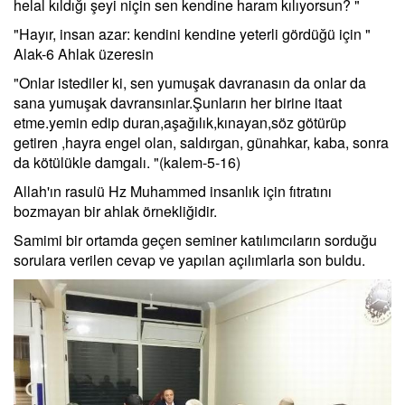
helal kıldığı şeyi niçin sen kendine haram kılıyorsun? "
"Hayır, insan azar: kendini kendine yeterli gördüğü için "
Alak-6 Ahlak üzeresin
"Onlar istediler ki, sen yumuşak davranasın da onlar da
sana yumuşak davransınlar.Şunların her birine itaat
etme.yemin edip duran,aşağılık,kınayan,söz götürüp
getiren ,hayra engel olan, saldırgan, günahkar, kaba, sonra
da kötülükle damgalı. "(kalem-5-16)
Allah'ın rasulü Hz Muhammed insanlık için fıtratını
bozmayan bir ahlak örnekliğidir.
Samimi bir ortamda geçen seminer katılımcıların sorduğu
sorulara verilen cevap ve yapılan açılımlarla son buldu.