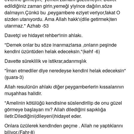
edildiğiniz zaman girin,yemeği yiyince dağılın.söze
dalmayın.Çünkü bu ,peygambere eziyet veriyor,fakat O
sizden utanıyordu. Ama Allah hakk'ı(dile getirmek)ten
utanmaz." Azhab -53
Davetçi ve hidayet rehber'inin ahlakı.
"Demek onlar bu söze inanmazlarsa ,onların peşinde
kendini üzüntüden helak edeceksin."(kehf -6)
Davette süreklilik ve istikrar,adanmışlık
"İman etmediler diye neredeyse kendini helak edeceksin"
(şuara-3)
Allah resulünün ahlakı diğer peygamberlerin kıssalarının
muşahhas halidir.
"Amelinin kötülüğü kendisine süslendirilip de onu güzel
görmeye başlayan mı? Allah dilediğini sapıklığa
iletir.Dilediğini(dileyeni)hidayet eder.
Onlara üzülerek kendinden geçme . Allah ne yaptıklarını
biliyor.(Fahr-8)