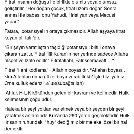
Fıtrat insanın doğuşu ile birlikte olumlu veya olumsuz
geliştirilir. "Her doğan çocuk, fıtrat üzere doğar. Sonra
annesi ile babası onu Yahudi, Hristiyan veya Mecusi
yapar."
Fatara, potansiyel'in ortaya çıkmasıdır. Allah eşyaya fıtrat
koyan bir fatır'dır.
"Bir şeyin yaratılıştan taşıdığı potansiyeli bilfiil ortaya
çıkaran zat'tır. Fıtrat fiili Kuran'ın her yerinde sadece Allaha
nispet ve izafe edilir." Fıtratallahi, Fatrissemavatt …"
Fıtrat "ilahi kodlama"= Allahın boyasıdır. "Allahın boyası…
kim Allahtan daha güzel boya vurabilir ki? İşte biz ,yalnız
O'na kulluk ederiz!"2/.38(subağtallah)
Ahlak H-L-K kökünden gelen bir kavram ve kelimedir. Hulk
kelimesinin çoğuludur.
Haleka bir şeyi yoktan var etmek veya bir şeyden bir şeyi
yaratmak anlamında Kur'anda 260 yerde geçmektedir. Hulk
,insanın ruhundaki "huy" dediğimiz bir meleke, özel bir hal
demektir.