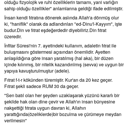
olduğu fizyolojik ve ruhi özelliklerin tamamı, yani varlığın
sahip olduğu özellikler" anlamlarına geldiği ifade edilmiştir.
İnsan kendi fıtratına dönerek aslında Allah'a dönmüş olur
ki, "haniflik" olarak da adlandırılan "ed-Dinu'l-Kayyım", işte
budur.Din ve fıtrat eşdeğerdedir diyebiliriz.Din fıtrat
üzeredir.
İnfitar Süresi'nin 7. ayetindeki kullanım, adaletin fıtrat ile
buluşmasını göstermesi açısından önemlidir. Ayetten
anlaşıldığına göre insan yaratılmış (hal aka), bir düzen
içinde kılınmış, bir nitelik kazandırılmış (sevva) ve uygun bir
yapıya kavuşturulmuştur (adele).
Fıtrat f-t-r kökünden türemiştir. Kur'an da 20 kez geçer.
Fıtrat şekli sadece RUM 30 da geçer.
"Sen batıl olan her şeyden uzaklaşarak yüzünü kararlı bir
şekilde hak olan dine çevir ve Allah'ın insan bünyesine
nakşettiği fıtrata uygun davran ki, Allahın
yarattığında(özeliklerde)bir bozulma ve çürümeye meydan
verilmesin"