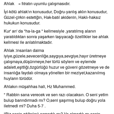
Ahlak = fıtratın uyumlu çalışmasıdır.
İyi-kötü ahlak'ın konusudur, Doğru-yanlış aklın konusudur,
Güzel-çirkin estetiğin, Hak-batıl akidenin, Haklı-haksız
hukukun konusudur.
Kur' an' da "ha-la-ga " kelimesiyle ,yaratılmış alanın
yaratıldıktan sonra yaşarken taşıyacağı özellikler ise ahlak
kelimesi ile anlatılmaktadır.
Ahlak :insanları daima
iyiye,güzele,sevecenliğe,saygıya,sevgiye,hayır üretmeye
çalışmaya,düşünmeye,her türlü söylem ve eylemde
adaleti,eşitliği,özgürlüğü huzur ve güveni gözetmeye ve de
insanlığa faydalı olmaya yönelten bir meziyet,kazanılmış
huyların türüdür.
Ahlakın müşahhas hali, Hz Muhammed.
" Rabbin sana verecek ve sen razı olacaksın. O seni yetim
bulup barındırmadı mı? O,seni şaşırmış bulup doğru yola
iletmedi mi? Duha 5-7 .
"Biz senin göğsünü açmadık mı? Ve almadık mı senin