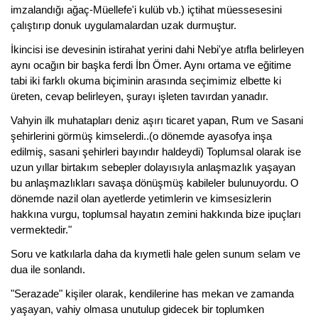
imzalandığı ağaç-Müellefe'i kulüb vb.) içtihat müessesesini
çalıştırıp donuk uygulamalardan uzak durmuştur.
İkincisi ise devesinin istirahat yerini dahi Nebi'ye atıfla belirleyen
aynı ocağın bir başka ferdi İbn Ömer. Aynı ortama ve eğitime
tabi iki farklı okuma biçiminin arasında seçimimiz elbette ki
üreten, cevap belirleyen, şurayı işleten tavırdan yanadır.
Vahyin ilk muhatapları deniz aşırı ticaret yapan, Rum ve Sasani
şehirlerini görmüş kimselerdi..(o dönemde ayasofya inşa
edilmiş, sasani şehirleri bayındır haldeydi) Toplumsal olarak ise
uzun yıllar birtakım sebepler dolayısıyla anlaşmazlık yaşayan
bu anlaşmazlıkları savaşa dönüşmüş kabileler bulunuyordu. O
dönemde nazil olan ayetlerde yetimlerin ve kimsesizlerin
hakkına vurgu, toplumsal hayatın zemini hakkında bize ipuçları
vermektedir."
Soru ve katkılarla daha da kıymetli hale gelen sunum selam ve
dua ile sonlandı.
"Serazade" kişiler olarak, kendilerine has mekan ve zamanda
yaşayan, vahiy olmasa unutulup gidecek bir toplumken