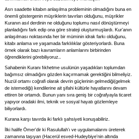
Asrı saadette kitabın anlaşılma probleminin olmadığını buna en
önemli göstergenin müşriklerin tavırları olduğunu, müşrikler
Kuranın asıl derdinin ne olduğunu toplumu nasıl dönüştürmeyi
planladığını fark edip ona göre strateji oluşturmuşlardı. Kur'anın
anlaşılması noktasında her bir müminin idrak farkı olduğunu,
kitabı anlama ve yaşamada farklılıklar gösteriyorlardı. Buna
örnek olarak bazı kavramların anlamlarını birbirinden
öğrendiklerini görebiliyoruz..
Sahabenin Kuranı fıkhetme usulünün yaşadıkları toplumdan
bağımsız olmadığını gözden kaçırmamak gerektiğini bilmeliyiz.
Nuzül ortamı coğrafi olarak devrin güçlerinin gelmediği(gelmek
de istemediği) kendilerine ait şifahi kültürle hayatlarını devam
ettiren bir ortamdı. Bunun yanı sıra geniş bir coğrafyayla ticaret
yapıyor oradaki ilmi, teknik ve sosyal hayatı gözlemleye
biliyorlardı.
Kurana karşı tavırda iki farklı şahsiyeti konuşabiliriz.
İlki halife Ömer'dir ki Rasulullah'ı ve uygulamalarını üreterek
zamanına taşıyan (Hacerül esved-Hudeybiye'nin altında