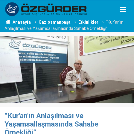
Anasayfa
Gaziosmanpaşa
Etkinlikler
“Kur'an'ın
Anlaşılması ve Yaşamsallaşmasında Sahabe Örnekliği”
“Kur'an'ın Anlaşılması ve
Yaşamsallaşmasında Sahabe
Örnekliği”