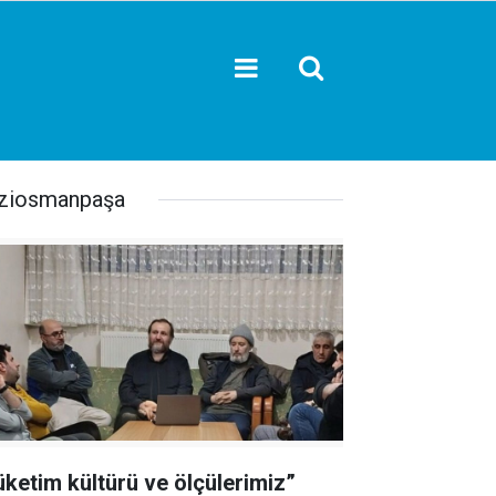
ziosmanpaşa
üketim kültürü ve ölçülerimiz”