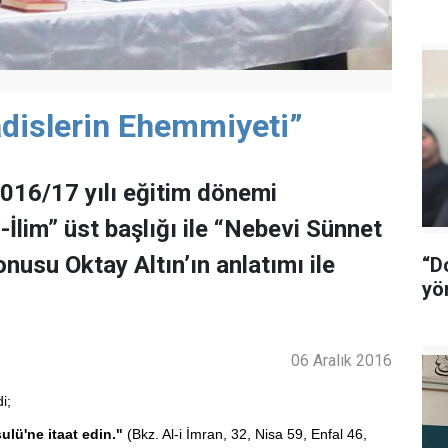
dislerin Ehemmiyeti”
16/17 yılı eğitim dönemi
İlim” üst başlığı ile “Nebevi Sünnet
nusu Oktay Altın’ın anlatımı ile
“D
yö
06 Aralık 2016
i;
ulü'ne itaat edin."
(Bkz. Al-i İmran, 32, Nisa 59, Enfal 46,