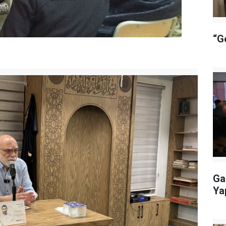
“G
Ga
Ya