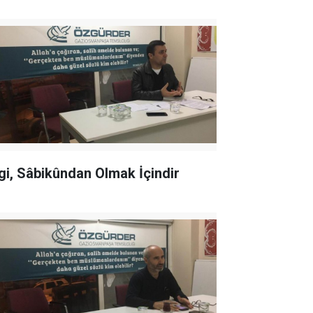
lgi, Sâbikûndan Olmak İçindir