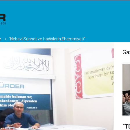
r
“Nebevi Sünnet ve Hadislerin Ehemmiyeti”
Ga
“T