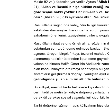
Maide 92 vb.) ifadesine yer verilir. Ayrıca
"Allah 
21),
"Allah ve Rasulü bir işe hüküm verdiği za
göre seçme hakkı yoktur. Her kim Allah ve Ras
olur."
(Ahzab, 26) gibi ayetlerde Allah Rasulü'nün
Rasulüllah'a sağlığında vahiy, "din"le ilgili konu
kabilinden davranışları haricinde hiç sorun yaşan
sahabenin önerilerini, tavsiyelerini dinleyip uygul
Rasulüllah'a itaat ve onu örnek alma, sözlerinin 
vefatından sonra gündeme gelmeye başladı. Siyasi
açması, türeyen birçok fırkayı, tezlerini mahdut K
alınmamış hadisler üzerinden ispat etme gayretin
vakıasına binaen Halife Ömer bin Abdülaziz zamanı
olan kaosu nihayete erdirmeyi hedefleyen bu çaba 
sistemlerin geliştirilmesi doğruyu yanlıştan ayırt
gelindiğinde şu an elimizin altında bulunan h
Bu külliyat, mevcut tarihî belgelerle kıyaslandığı
cerh, tadil ve metin tenkidiyle doğruyu yanlıştan a
gerek dil gerekse sosyal yaşamla ilgili ciddi bilgil
Tarihî değerine rağmen hadis külliyatının bize u