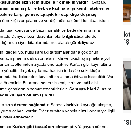
Rasulünde sizin için güzel bir örneklik vardır."
(Ahzab,
man, inanmış bir erkek ve kadına o işi kendi isteklerine
ulüne karşı gelirse, apaçık bir sapıklığa düşmüş
 örnekliği vurgulanır ve verdiği hükme gönülden itaat istenir.
larda itaat konusunda bazı münafık ve bedevilerin istisna
İs
madı. Dünyevi bazı düzenlemelerle ilgili istişarelerde
“Şi
adığını da siyer kitaplarında net olarak görebiliyoruz.
dinî değeri vb. hususlardaki tartışmalar daha çok onun
 ayrışmanın daha sonraları fıkhi ve itikadi ayrışmalara yol
ur'an ayetlerinden ziyade önü açık ve Kur'an gibi kayıt altına
e yöneltti. Birçok uydurma hadisin tedavüle sokulduğu
nda hadislerinden kayıt altına alınma ihtiyacı hissedildi. Var
önemlidir. Bu arada senet sistemi, cerh ve tadil gibi
 etme çabalarının somut tezahürleridir
. Sonuçta hicri 3. asıra
adis külliyatı oluşmuş oldu.
nda
son derece sağlamdır
. Sened zinciriyle kaynağa ulaşma;
yırma çabası vardır. Diğer taraftan vahyin nüzul ortamıyla ilgili
er ihtiva etmektedir.
“S
laşması
Kur'an gibi tevatüren olmamıştır.
Yaşayan sünnet