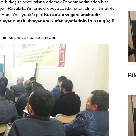
ve birkaç rivayeti istisna edersek Peygamberimizden bize
yan Rasulüllah'ın örneklik veya açıklamaları olma ihtimali de
Hanife'nin yaptığı gibi
Kur'an'a arzı gerekmektedir
.
n ayet olmalı, rivayetlere Kur'an ayetlerinin irtibatı güçlü
unum selam ve dua ile sonlandı.
Bi