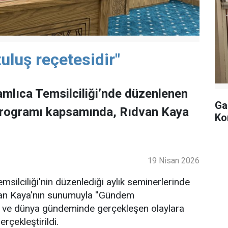
uluş reçetesidir"
mlıca Temsilciliği’nde düzenlenen
Ga
programı kapsamında, Rıdvan Kaya
Ko
19 Nisan 2026
ilciliği'nin düzenlediği aylık seminerlerinde
an Kaya'nın sunumuyla ''Gündem
lke ve dünya gündeminde gerçekleşen olaylara
rçekleştirildi.