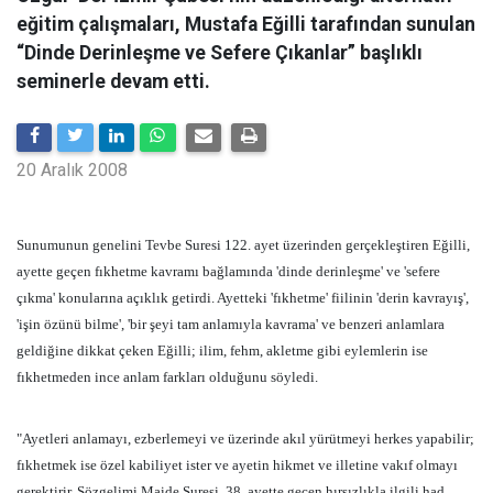
eğitim çalışmaları, Mustafa Eğilli tarafından sunulan
“Dinde Derinleşme ve Sefere Çıkanlar” başlıklı
seminerle devam etti.
20 Aralık 2008
Sunumunun genelini Tevbe Suresi 122. ayet üzerinden gerçekleştiren Eğilli,
ayette geçen fıkhetme kavramı bağlamında 'dinde derinleşme' ve 'sefere
çıkma' konularına açıklık getirdi. Ayetteki 'fıkhetme' fiilinin 'derin kavrayış',
'işin özünü bilme', 'bir şeyi tam anlamıyla kavrama' ve benzeri anlamlara
geldiğine dikkat çeken Eğilli; ilim, fehm, akletme gibi eylemlerin ise
fıkhetmeden ince anlam farkları olduğunu söyledi.
"Ayetleri anlamayı, ezberlemeyi ve üzerinde akıl yürütmeyi herkes yapabilir;
fıkhetmek ise özel kabiliyet ister ve ayetin hikmet ve illetine vakıf olmayı
gerektirir. Sözgelimi Maide Suresi
38. ayette geçen hırsızlıkla ilgili had