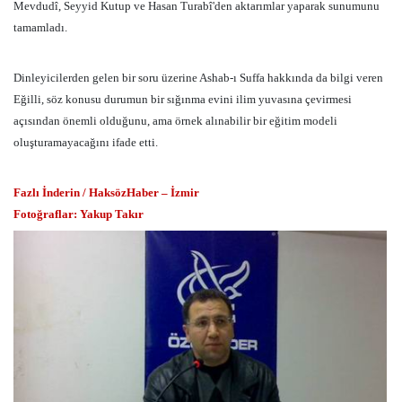
Mevdudî, Seyyid Kutup ve Hasan Turabî'den aktarımlar yaparak sunumunu
tamamladı.
Dinleyicilerden gelen bir soru üzerine Ashab-ı Suffa hakkında da bilgi veren
Eğilli, söz konusu durumun bir sığınma evini ilim yuvasına çevirmesi
açısından önemli olduğunu, ama örnek alınabilir bir eğitim modeli
oluşturamayacağını ifade etti.
Fazlı İnderin / HaksözHaber – İzmir
Fotoğraflar: Yakup Takır