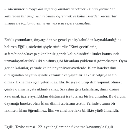
- "Mü'minlerin topyekün sefere çıkmaları gerekmez. Bunun yerine her
kabileden bir grup, dinin özünü öğrenmek ve kötülüklerden kaçınırlar
umudu ile toplumlarını
uyarmak için sefere çıkmalıdır."
Farklı yorumların, önyargıdan ve genel yanlış kabulden kaynaklandığını
belirten Eğilli, sözlerini şöyle sürdürdü: "Kimi çevirilerde,
sefere/cihada/savaşa çıkanlar ile geride kalıp din/dinî ilimler konusunda
uzmanlaşanlar farklı iki sınıfmış gibi bir anlam yüklemesi görmekteyiz. Oysa
geride kalanlar, yerinde kalanlar yeriliyor ayetlerde. İslam hareket dini
olduğundan hayatın içinde kazanılır ve yaşanılır. Teknik bilgiye sahip
olmak, fıkhetmek için yeterli değildir. Köşeye oturup ilim yapmak olmaz;
çünkü o ilim hayata aktarıl(a)maz. Savaştan geri kalanların, dinin özünü
kavramak üzere ayrıldıkları düşüncesi ise tutarsız bir kuruntudur. Bu durum,
dayanağı hareket olan İslam dinini tabiatına terstir. Yerinde oturan bir
fakihten İslam öğrenilmez. İlim ve amel mutlaka birlikte yürütülmelidir."
Eğilli, Tevbe süresi 122. ayet bağlamında fıkhetme kavramıyla ilgili