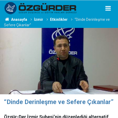
Anasayfa
İzmir
Etkinlikler
“Dinde Derinleşme ve
Sefere Çıkanlar”
“Dinde Derinleşme ve Sefere Çıkanlar”
Özgür-Der İzmir Şubesi’nin düzenlediği alternatif