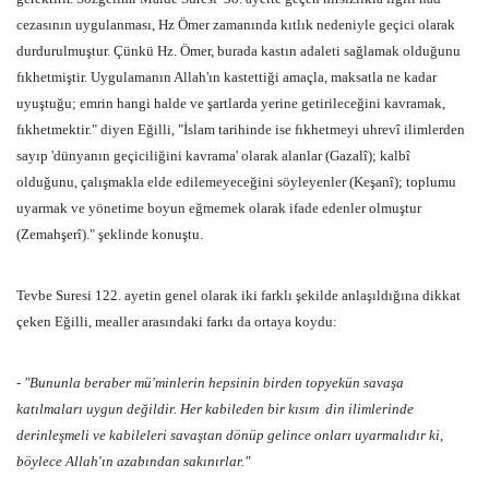
cezasının uygulanması, Hz Ömer zamanında kıtlık nedeniyle geçici olarak
durdurulmuştur. Çünkü Hz. Ömer, burada kastın adaleti sağlamak olduğunu
fıkhetmiştir. Uygulamanın Allah'ın kastettiği amaçla, maksatla ne kadar
uyuştuğu; emrin hangi halde ve şartlarda yerine getirileceğini kavramak,
fıkhetmektir." diyen Eğilli, "İslam tarihinde ise fıkhetmeyi uhrevî ilimlerden
sayıp 'dünyanın geçiciliğini kavrama' olarak alanlar (Gazalî); kalbî
olduğunu, çalışmakla elde edilemeyeceğini söyleyenler (Keşanî); toplumu
uyarmak ve yönetime boyun eğmemek olarak ifade edenler olmuştur
(Zemahşerî)." şeklinde konuştu.
Tevbe Suresi 122. ayetin genel olarak iki farklı şekilde anlaşıldığına dikkat
çeken Eğilli, mealler arasındaki farkı da ortaya koydu:
- "Bununla beraber mü'minlerin hepsinin birden topyekün savaşa
katılmaları uygun değildir. Her kabileden bir kısım
din ilimlerinde
derinleşmeli ve kabileleri savaştan dönüp gelince onları uyarmalıdır ki,
böylece Allah'ın azabından sakınırlar."