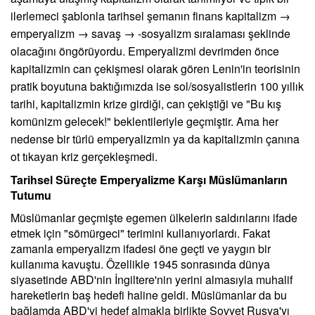
ilerlemeci şablonla tarihsel şemanın finans kapitalizm →
emperyalizm → savaş → -sosyalizm sıralaması şeklinde
olacağını öngörüyordu. Emperyalizmi devrimden önce
kapitalizmin can çekişmesi olarak gören Lenin'in teorisinin
pratik boyutuna baktığımızda ise sol/sosyalistlerin 100 yıllık
tarihi, kapitalizmin krize girdiği, can çekiştiği ve "Bu kış
komünizm gelecek!" beklentileriyle geçmiştir. Ama her
nedense bir türlü emperyalizmin ya da kapitalizmin çanına
ot tıkayan kriz gerçekleşmedi.
Tarihsel Süreçte Emperyalizme Karşı Müslümanların
Tutumu
Müslümanlar geçmişte egemen ülkelerin saldırılarını ifade
etmek için "sömürgeci" terimini kullanıyorlardı. Fakat
zamanla emperyalizm ifadesi öne geçti ve yaygın bir
kullanıma kavuştu. Özellikle 1945 sonrasında dünya
siyasetinde ABD'nin İngiltere'nin yerini almasıyla muhalif
hareketlerin baş hedefi haline geldi. Müslümanlar da bu
bağlamda ABD'yi hedef almakla birlikte Sovyet Rusya'yı