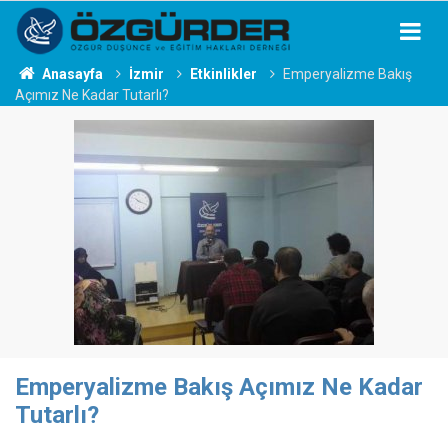
Anasayfa
İzmir
Etkinlikler
Emperyalizme Bakış
Açımız Ne Kadar Tutarlı?
Emperyalizme Bakış Açımız Ne Kadar
Tutarlı?