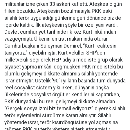
militanlar izne çıkan 33 askeri katletti. Ateşkes o gün
fiilen bozuldu. Ateşkesin bozulmasıyla PKK eski
silahlı terör uyguladığı günlerine geri dönünce biz de
içerde kaldık. İlk ateşkesin şöyle bir özel yanı vardı.
Devlet cumhuriyet tarihinde ilk kez Kürt inkârından
vazgeçmişti. Ülkenin en üst makamında oturan
Cumhurbaşkanı Süleyman Demirel, “Kürt realitesini
tanıyoruz.” diyebilmiştir. Kürt vekiller SHP’den
milletvekili seçilerek HEP adıyla mecliste grup olarak
siyaset yapma imkânı doğmuşken PKK meclisteki bu
olumlu gelişmeyi dikkate almamış silahlı yöntemde
ısrar etmiştir. Üstelik ’90’lı yılların başında tüm dünyada
reel sosyalist sistem yıkılırken, dünyanın başka
ülkelerinde sosyalist örgütler kendilerini kapatırken,
PKK dünyadaki bu reel gelişmeyi dikkate almadan
“Gerçek sosyalizmi biz temsil ediyoruz” diyerek silahlı
terör eylemlerini sürdürme kararı almıştır. Silahlı
yöntemde ısrar, terör kısırdöngüsüne yol açmasına
rağmen PKK bu terör yöntemini terk etmemiştir.