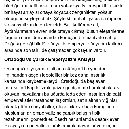
bir diğer muhalif unsur olan sol-sosyalist perspektifin farklı
bir hayat anlayışı ortaya koyacak zenginlikten yoksun
olduğunu söyleyebiliriz. Şöyle ki, muhalif yapısına rağmen
sol-sosyalizm de en temelde Batı kültürüne ait,
Aydınlanmanın evreninde ortaya çıkmış, bütün eleştirilerine
rağmen onun dünyasından konuşan bir mahiyete sahip.
Doğası gereği bildiği dünya ile emperyal dünyanın kültürü
arasında son tahlilde çatışmadan çok uyum vardır.
Ortadoğu ve Çarpık Emperyalizm Anlayışı
Ortadoğu'da yaşanan intifada süreçleri ile yeniden
imtihandan geçen ideolojiler bir kez daha insanlık
karşısında kaybetmekteydi. Ortadoğu'da başlayan
hareketleri kapitalizmin pazar genişletme hamlesi olarak
okuyan, hayatlarını bu uğurda feda eden insanları da batılı
emperyalistler tarafından kışkırtılan, satın alınan yığınlar
olarak gören sosyalistler, ulusalcılar ve bazı komplocu
Müslümanlar, emperyalizme çarpık bakışın tipik
tezahürlerini gösterdiler. Esed'i her anlamda destekleyen
Rusya'yı emperyalist olarak tanımlamayanlar ve meçhul