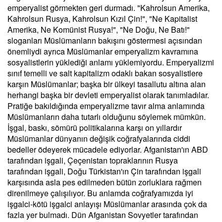
emperyalist görmekten geri durmadı. "Kahrolsun Amerika,
Kahrolsun Rusya, Kahrolsun Kızıl Çin!", "Ne Kapitalist
Amerika, Ne Komünist Rusya!", "Ne Doğu, Ne Batı!"
sloganları Müslümanların bakışını göstermesi açısından
önemliydi ayrıca Müslümanlar emperyalizm kavramına
sosyalistlerin yüklediği anlamı yüklemiyordu. Emperyalizmi
sınıf temelli ve salt kapitalizm odaklı bakan sosyalistlere
karşın Müslümanlar; başka bir ülkeyi tasallutu altına alan
herhangi başka bir devleti emperyalist olarak tanımladılar.
Pratiğe bakıldığında emperyalizme tavır alma anlamında
Müslümanların daha tutarlı olduğunu söylemek mümkün.
İşgal, baskı, sömürü politikalarına karşı on yıllardır
Müslümanlar dünyanın değişik coğrafyalarında ciddi
bedeller ödeyerek mücadele ediyorlar. Afganistan'ın ABD
tarafından işgali, Çeçenistan topraklarının Rusya
tarafından işgali, Doğu Türkistan'ın Çin tarafından işgali
karşısında asla pes edilmeden bütün zorluklara rağmen
direnilmeye çalışılıyor. Bu anlamda coğrafyamızda iyi
işgalci-kötü işgalci anlayışı Müslümanlar arasında çok da
fazla yer bulmadı. Dün Afganistan Sovyetler tarafından