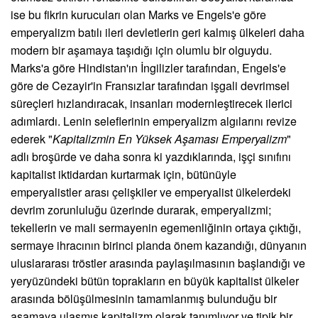
ise bu fikrin kurucuları olan Marks ve Engels'e göre
emperyalizm batılı ileri devletlerin geri kalmış ülkeleri daha
modern bir aşamaya taşıdığı için olumlu bir olguydu.
Marks'a göre Hindistan'ın İngilizler tarafından, Engels'e
göre de Cezayir'in Fransızlar tarafından işgali devrimsel
süreçleri hızlandıracak, insanları modernleştirecek ilerici
adımlardı. Lenin seleflerinin emperyalizm algılarını revize
ederek "
Kapitalizmin En Yüksek Aşaması Emperyalizm
"
adlı broşürde ve daha sonra ki yazdıklarında, işçi sınıfını
kapitalist iktidardan kurtarmak için, bütünüyle
emperyalistler arası çelişkiler ve emperyalist ülkelerdeki
devrim zorunluluğu üzerinde durarak, emperyalizmi;
tekellerin ve mali sermayenin egemenliğinin ortaya çıktığı,
sermaye ihracının birinci planda önem kazandığı, dünyanın
uluslararası tröstler arasında paylaşılmasının başlandığı ve
yeryüzündeki bütün toprakların en büyük kapitalist ülkeler
arasında bölüşülmesinin tamamlanmış bulunduğu bir
aşamaya ulaşmış kapitalizm olarak tanımlıyor ve tipik bir