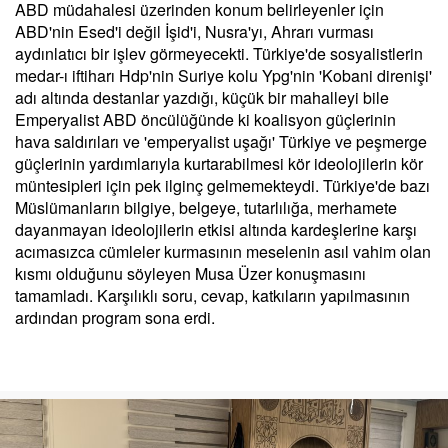
ABD müdahalesi üzerinden konum belirleyenler için
ABD'nin Esed'i değil İşid'i, Nusra'yı, Ahrarı vurması
aydınlatıcı bir işlev görmeyecekti. Türkiye'de sosyalistlerin
medar-ı iftiharı Hdp'nin Suriye kolu Ypg'nin 'Kobani direnişi'
adı altında destanlar yazdığı, küçük bir mahalleyi bile
Emperyalist ABD öncülüğünde ki koalisyon güçlerinin
hava saldırıları ve 'emperyalist uşağı' Türkiye ve peşmerge
güçlerinin yardımlarıyla kurtarabilmesi kör ideolojilerin kör
müntesipleri için pek ilginç gelmemekteydi. Türkiye'de bazı
Müslümanların bilgiye, belgeye, tutarlılığa, merhamete
dayanmayan ideolojilerin etkisi altında kardeşlerine karşı
acımasızca cümleler kurmasının meselenin asıl vahim olan
kısmı olduğunu söyleyen Musa Üzer konuşmasını
tamamladı. Karşılıklı soru, cevap, katkıların yapılmasının
ardından program sona erdi.