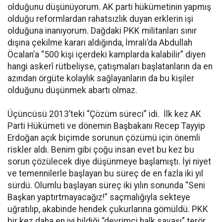
olduğunu düşünüyorum. AK parti hükümetinin yapmış
olduğu reformlardan rahatsızlık duyan erklerin işi
olduğuna inanıyorum. Dağdaki PKK militanları sınır
dışına çekilme kararı aldığında, İmralı’da Abdullah
Öcalan’a “500 kişi içerdeki kamplarda kalabilir” diyen
hangi askerî rütbeliyse, çatışmaları başlatanların da en
azından örgüte kolaylık sağlayanların da bu kişiler
olduğunu düşünmek abartı olmaz.
Üçüncüsü 2013’teki “Çözüm süreci” idi. İlk kez AK
Parti Hükümeti ve dönemin Başbakanı Recep Tayyip
Erdoğan açık biçimde sorunun çözümü için önemli
riskler aldı. Benim gibi çoğu insan evet bu kez bu
sorun çözülecek diye düşünmeye başlamıştı. İyi niyet
ve temennilerle başlayan bu süreç de en fazla iki yıl
sürdü. Olumlu başlayan süreç iki yılın sonunda “Seni
Başkan yaptırtmayacağız!” saçmalığıyla sekteye
uğratılıp, akabinde hendek çukurlarına gömüldü. PKK
bir kez daha en iyi bildiği “devrimci halk savaşı” terör