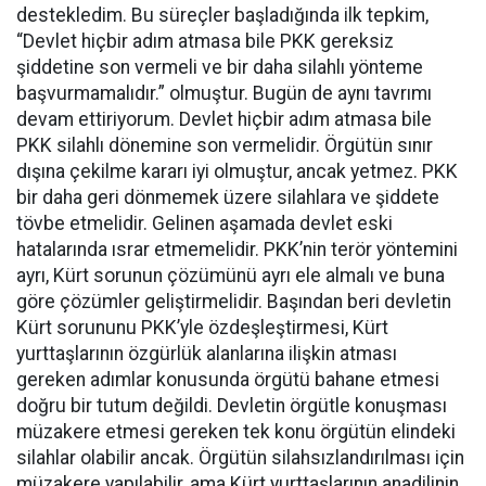
destekledim. Bu süreçler başladığında ilk tepkim,
“Devlet hiçbir adım atmasa bile PKK gereksiz
şiddetine son vermeli ve bir daha silahlı yönteme
başvurmamalıdır.” olmuştur. Bugün de aynı tavrımı
devam ettiriyorum. Devlet hiçbir adım atmasa bile
PKK silahlı dönemine son vermelidir. Örgütün sınır
dışına çekilme kararı iyi olmuştur, ancak yetmez. PKK
bir daha geri dönmemek üzere silahlara ve şiddete
tövbe etmelidir. Gelinen aşamada devlet eski
hatalarında ısrar etmemelidir. PKK’nin terör yöntemini
ayrı, Kürt sorunun çözümünü ayrı ele almalı ve buna
göre çözümler geliştirmelidir. Başından beri devletin
Kürt sorununu PKK’yle özdeşleştirmesi, Kürt
yurttaşlarının özgürlük alanlarına ilişkin atması
gereken adımlar konusunda örgütü bahane etmesi
doğru bir tutum değildi. Devletin örgütle konuşması
müzakere etmesi gereken tek konu örgütün elindeki
silahlar olabilir ancak. Örgütün silahsızlandırılması için
müzakere yapılabilir, ama Kürt yurttaşlarının anadilinin