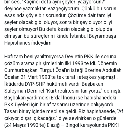
bir ses, “Kaçıncı defa aynı şeyleri yazıyorsun?”
deyince yazmaktan vazgeçiyorum. Çünkü bu sorun
esasında şöyle bir sorundur. Çözüme dair tam iyi
şeyler olacak gibi oluyor, sonra bir şey oluyor o iyi
şeyler olmuyor! Bu defa kesin olacak gibi olup da
olmayan bu süreçlerin ilkinde İstanbul Bayrampaşa
Hapishanesi’ndeydim.
Hafızam beni yanıltmıyorsa Devletin PKK ile soruna
çözüm arama girişimlerinin ilki 1993’te idi. Dönemin
Cumhurbaşkanı Turgut Özal’ın isteği üzerine Abdullah
Öcalan 21 Mart 1993’te tek taraflı ateşkes yapmıştı.
İktidarda DYP-SHP hükümeti vardı. Başbakan
Süleyman Demirel “Kürt realitesini tanıyoruz” demişti.
Başbakan yardımcısı Erdal İnönü ise hapishanedeki
PKK üyeleri için bir af tasarısı üzerinde çalışıyordu.
Tasarı bir ay içinde meclise geldi. Biz hapishanede, “Af
çıkıyor, dışarı çıkacağız.” diye sevinirken o günlerde
(24 Mayıs 1993’te) Elazığ – Bingöl karayolunda PKK’li