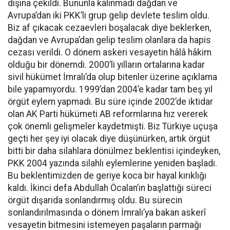
dışına çekildi. Bununla kalınmadı dağdan ve
Avrupa’dan iki PKK’li grup gelip devlete teslim oldu.
Biz af çıkacak cezaevleri boşalacak diye beklerken,
dağdan ve Avrupa’dan gelip teslim olanlara da hapis
cezası verildi. O dönem askeri vesayetin hâlâ hâkim
olduğu bir dönemdi. 2000’li yılların ortalarına kadar
sivil hükümet İmralı’da olup bitenler üzerine açıklama
bile yapamıyordu. 1999’dan 2004’e kadar tam beş yıl
örgüt eylem yapmadı. Bu süre içinde 2002’de iktidar
olan AK Parti hükümeti AB reformlarına hız vererek
çok önemli gelişmeler kaydetmişti. Biz Türkiye uçuşa
geçti her şey iyi olacak diye düşünürken, artık örgüt
bitti bir daha silahlara dönülmez beklentisi içindeyken,
PKK 2004 yazında silahlı eylemlerine yeniden başladı.
Bu beklentimizden de geriye koca bir hayal kırıklığı
kaldı. İkinci defa Abdullah Öcalan’ın başlattığı süreci
örgüt dışarıda sonlandırmış oldu. Bu sürecin
sonlandırılmasında o dönem İmralı’ya bakan askerî
vesayetin bitmesini istemeyen paşaların parmağı