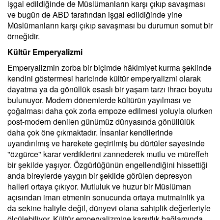
işgal edildiğinde de Müslümanların karşı çıkıp savaşması
ve bugün de ABD tarafından işgal edildiğinde yine
Müslümanların karşı çıkıp savaşması bu durumun somut bir
örneğidir.
Kültür Emperyalizmi
Emperyalizmin zorba bir biçimde hâkimiyet kurma şeklinde
kendini göstermesi haricinde kültür emperyalizmi olarak
dayatma ya da gönüllük esaslı bir yaşam tarzı ihracı boyutu
bulunuyor. Modern dönemlerde kültürün yayılması ve
çoğalması daha çok zorla empoze edilmesi yoluyla olurken
post-modern denilen günümüz dünyasında gönüllülük
daha çok öne çıkmaktadır. İnsanlar kendilerinde
uyandırılmış ve harekete geçirilmiş bu dürtüler sayesinde
"özgürce" karar verdiklerini zannederek mutlu ve müreffeh
bir şekilde yaşıyor. Özgürlüğünün engellendiğini hissettiği
anda bireylerde yaygın bir şekilde görülen depresyon
halleri ortaya çıkıyor. Mutluluk ve huzur bir Müslüman
açısından iman etmenin sonucunda ortaya mutmainlik ya
da sekine haliyle değil, dünyevi olana sahiplik değerleriyle
ölçülebiliyor. Kültür emperyalizmine karşıtlık bağlamında