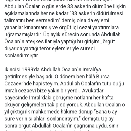
Abdullah Öcalan o günlerde 33 askerin ölümüne ilişkin
açıklamalarında her ne kadar “33 askerin öldürülmesi
talimatını ben vermedim” demiş olsa da eylemi
yapanlar kınanmamış ve örgüt içi cezai yaptırımlara
uğramamışlardır. Üç aylık sürecin sonunda Abdullah
Öcalan’ın ateşkes ilanıyla yaptığı bu girişimi, örgüt
dışarıda yaptığı terör eylemleriyle süreci
sonlandırmıştır.
İkincisi 1999’da Abdullah Öcalan’ın İmralı’ya
getirilmesiyle başladı. O dönem ben hâlâ Bursa
Cezaevi’nde hapisteyim. Abdullah Öcalan’ın tutulduğu
İmralı cezaevi bize yakın bir yerdi. Avukatlar
sayesinde İmralı’daki görüşme notlarını her hafta
okuyor gelişmeleri takip ediyorduk. Abdullah Öcalan o
yıl çıktığı ilk mahkemede hâkime dönüp “Bana 6 ay
süre verin silahları sonlandırayım.” demişti. Üç ay
sonra örgüt Abdullah Öcalan’ın çağrısına uydu, sınır