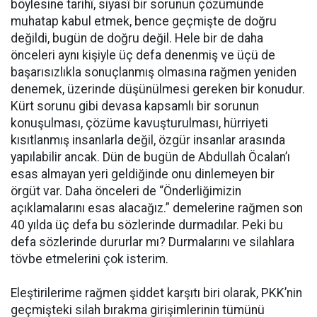
böylesine tarihî, siyasî bir sorunun çözümünde
muhatap kabul etmek, bence geçmişte de doğru
değildi, bugün de doğru değil. Hele bir de daha
önceleri aynı kişiyle üç defa denenmiş ve üçü de
başarısızlıkla sonuçlanmış olmasına rağmen yeniden
denemek, üzerinde düşünülmesi gereken bir konudur.
Kürt sorunu gibi devasa kapsamlı bir sorunun
konuşulması, çözüme kavuşturulması, hürriyeti
kısıtlanmış insanlarla değil, özgür insanlar arasında
yapılabilir ancak. Dün de bugün de Abdullah Öcalan’ı
esas almayan yeri geldiğinde onu dinlemeyen bir
örgüt var. Daha önceleri de “Önderliğimizin
açıklamalarını esas alacağız.” demelerine rağmen son
40 yılda üç defa bu sözlerinde durmadılar. Peki bu
defa sözlerinde dururlar mı? Durmalarını ve silahlara
tövbe etmelerini çok isterim.
Eleştirilerime rağmen şiddet karşıtı biri olarak, PKK’nin
geçmişteki silah bırakma girişimlerinin tümünü