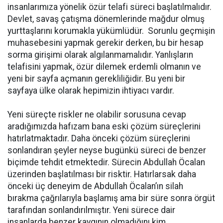
insanlarımıza yönelik özür telafi süreci başlatılmalıdır.
Devlet, savaş çatışma dönemlerinde mağdur olmuş
yurttaşlarını korumakla yükümlüdür. Sorunlu geçmişin
muhasebesini yapmak gerekir derken, bu bir hesap
sorma girişimi olarak algılanmamalıdır. Yanlışların
telafisini yapmak, özür dilemek erdemli olmanın ve
yeni bir sayfa açmanın gerekliliğidir. Bu yeni bir
sayfaya ülke olarak hepimizin ihtiyacı vardır.
Yeni süreçte riskler ne olabilir sorusuna cevap
aradığımızda hafızam bana eski çözüm süreçlerini
hatırlatmaktadır. Daha önceki çözüm süreçlerini
sonlandıran şeyler neyse bugünkü süreci de benzer
biçimde tehdit etmektedir. Sürecin Abdullah Öcalan
üzerinden başlatılması bir risktir. Hatırlarsak daha
önceki üç deneyim de Abdullah Öcalan’ın silah
bırakma çağrılarıyla başlamış ama bir süre sonra örgüt
tarafından sonlandırılmıştır. Yeni sürece dair
insanlarda benzer kaygının olmadığını kim