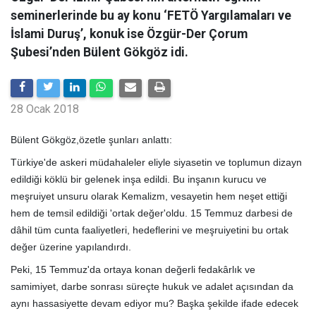
seminerlerinde bu ay konu ‘FETÖ Yargılamaları ve
İslami Duruş’, konuk ise Özgür-Der Çorum
Şubesi’nden Bülent Gökgöz idi.
28 Ocak 2018
Bülent Gökgöz,özetle şunları anlattı:
Türkiye'de askeri müdahaleler eliyle siyasetin ve toplumun dizayn
edildiği köklü bir gelenek inşa edildi. Bu inşanın kurucu ve
meşruiyet unsuru olarak Kemalizm, vesayetin hem neşet ettiği
hem de temsil edildiği 'ortak değer'oldu. 15 Temmuz darbesi de
dâhil tüm cunta faaliyetleri, hedeflerini ve meşruiyetini bu ortak
değer üzerine yapılandırdı.
Peki, 15 Temmuz'da ortaya konan değerli fedakârlık ve
samimiyet, darbe sonrası süreçte hukuk ve adalet açısından da
aynı hassasiyette devam ediyor mu? Başka şekilde ifade edecek