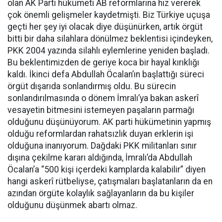
olan AK Parti hükümeti AB reformlarına hız vererek
çok önemli gelişmeler kaydetmişti. Biz Türkiye uçuşa
geçti her şey iyi olacak diye düşünürken, artık örgüt
bitti bir daha silahlara dönülmez beklentisi içindeyken,
PKK 2004 yazında silahlı eylemlerine yeniden başladı.
Bu beklentimizden de geriye koca bir hayal kırıklığı
kaldı. İkinci defa Abdullah Öcalan’ın başlattığı süreci
örgüt dışarıda sonlandırmış oldu. Bu sürecin
sonlandırılmasında o dönem İmralı’ya bakan askerî
vesayetin bitmesini istemeyen paşaların parmağı
olduğunu düşünüyorum. AK parti hükümetinin yapmış
olduğu reformlardan rahatsızlık duyan erklerin işi
olduğuna inanıyorum. Dağdaki PKK militanları sınır
dışına çekilme kararı aldığında, İmralı’da Abdullah
Öcalan’a “500 kişi içerdeki kamplarda kalabilir” diyen
hangi askerî rütbeliyse, çatışmaları başlatanların da en
azından örgüte kolaylık sağlayanların da bu kişiler
olduğunu düşünmek abartı olmaz.