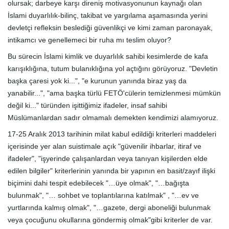
olursak; darbeye karşı direniş motivasyonunun kaynağı olan
İslami duyarlılık-bilinç, takibat ve yargılama aşamasında yerini
devletçi refleksin beslediği güvenlikçi ve kimi zaman paronayak,
intikamcı ve genellemeci bir ruha mı teslim oluyor?
Bu sürecin İslami kimlik ve duyarlılık sahibi kesimlerde de kafa
karışıklığına, tutum bulanıklığına yol açtığını görüyoruz. "Devletin
başka çaresi yok ki...", "e kurunun yanında biraz yaş da
yanabilir...", "ama başka türlü FETÖ'cülerin temizlenmesi mümkün
değil ki..." türünden işittiğimiz ifadeler, insaf sahibi
Müslümanlardan sadır olmamalı demekten kendimizi alamıyoruz.
17-25 Aralık 2013 tarihinin milat kabul edildiği kriterleri maddeleri
içerisinde yer alan suistimale açık "güvenilir ihbarlar, itiraf ve
ifadeler", "işyerinde çalışanlardan veya tanıyan kişilerden elde
edilen bilgiler" kriterlerinin yanında bir yapının en basit/zayıf ilişki
biçimini dahi tespit edebilecek "…üye olmak", "…bağışta
bulunmak", "… sohbet ve toplantılarına katılmak" , "…ev ve
yurtlarında kalmış olmak", "…gazete, dergi aboneliği bulunmak
veya çocuğunu okullarına göndermiş olmak"gibi kriterler de var.