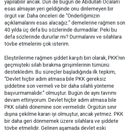
yapılabilir ancak. Dün de bugün de Abdullah Öcalan’ı
esas almayan yeri geldiğinde onu dinlemeyen bir
örgüt var. Daha önceleri de “Önderliğimizin
açıklamalarını esas alacağız.” demelerine rağmen son
40 yılda üç defa bu sözlerinde durmadılar. Peki bu
defa sözlerinde dururlar mı? Durmalarını ve silahlara
tövbe etmelerini çok isterim.
Eleştirilerime rağmen şiddet karşıtı biri olarak, PKK’nin
geçmişteki silah bırakma girişimlerinin tümünü
destekledim. Bu süreçler başladığında ilk tepkim,
“Devlet hiçbir adım atmasa bile PKK gereksiz
şiddetine son vermeli ve bir daha silahlı yönteme
başvurmamalıdır.” olmuştur. Bugün de aynı tavrımı
devam ettiriyorum. Devlet hiçbir adım atmasa bile
PKK silahlı dönemine son vermelidir. Örgütün sınır
dışına çekilme kararı iyi olmuştur, ancak yetmez. PKK
bir daha geri dönmemek üzere silahlara ve şiddete
tövbe etmelidir. Gelinen aşamada devlet eski