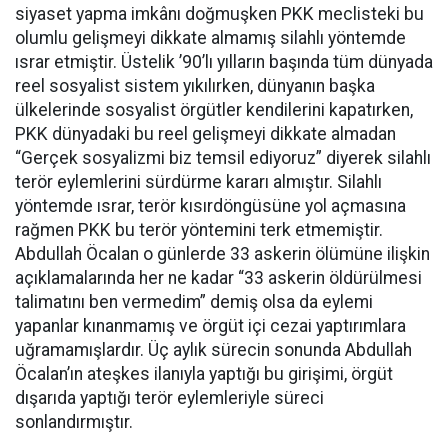
siyaset yapma imkânı doğmuşken PKK meclisteki bu
olumlu gelişmeyi dikkate almamış silahlı yöntemde
ısrar etmiştir. Üstelik ’90’lı yılların başında tüm dünyada
reel sosyalist sistem yıkılırken, dünyanın başka
ülkelerinde sosyalist örgütler kendilerini kapatırken,
PKK dünyadaki bu reel gelişmeyi dikkate almadan
“Gerçek sosyalizmi biz temsil ediyoruz” diyerek silahlı
terör eylemlerini sürdürme kararı almıştır. Silahlı
yöntemde ısrar, terör kısırdöngüsüne yol açmasına
rağmen PKK bu terör yöntemini terk etmemiştir.
Abdullah Öcalan o günlerde 33 askerin ölümüne ilişkin
açıklamalarında her ne kadar “33 askerin öldürülmesi
talimatını ben vermedim” demiş olsa da eylemi
yapanlar kınanmamış ve örgüt içi cezai yaptırımlara
uğramamışlardır. Üç aylık sürecin sonunda Abdullah
Öcalan’ın ateşkes ilanıyla yaptığı bu girişimi, örgüt
dışarıda yaptığı terör eylemleriyle süreci
sonlandırmıştır.