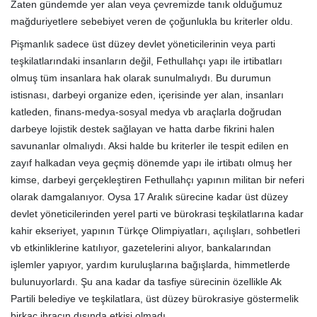
Zaten gündemde yer alan veya çevremizde tanık olduğumuz
mağduriyetlere sebebiyet veren de çoğunlukla bu kriterler oldu.
Pişmanlık sadece üst düzey devlet yöneticilerinin veya parti
teşkilatlarındaki insanların değil, Fethullahçı yapı ile irtibatları
olmuş tüm insanlara hak olarak sunulmalıydı. Bu durumun
istisnası, darbeyi organize eden, içerisinde yer alan, insanları
katleden, finans-medya-sosyal medya vb araçlarla doğrudan
darbeye lojistik destek sağlayan ve hatta darbe fikrini halen
savunanlar olmalıydı. Aksi halde bu kriterler ile tespit edilen en
zayıf halkadan veya geçmiş dönemde yapı ile irtibatı olmuş her
kimse, darbeyi gerçekleştiren Fethullahçı yapının militan bir neferi
olarak damgalanıyor. Oysa 17 Aralık sürecine kadar üst düzey
devlet yöneticilerinden yerel parti ve bürokrasi teşkilatlarına kadar
kahir ekseriyet, yapının Türkçe Olimpiyatları, açılışları, sohbetleri
vb etkinliklerine katılıyor, gazetelerini alıyor, bankalarından
işlemler yapıyor, yardım kuruluşlarına bağışlarda, himmetlerde
bulunuyorlardı. Şu ana kadar da tasfiye sürecinin özellikle Ak
Partili belediye ve teşkilatlara, üst düzey bürokrasiye göstermelik
birkaç ihracın dışında etkisi olmadı.