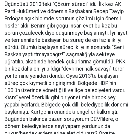
Üçüncüsü 2013’teki “Çözüm süreci” idi. İlk kez AK
Parti Hükümeti ve dönemin Başbakanı Recep Tayyip
Erdoğan açık biçimde sorunun çözümü için önemli
riskler aldı. Benim gibi çoğu insan evet bu kez bu
sorun çözülecek diye düşünmeye başlamıştı. İyi niyet
ve temennilerle başlayan bu süreç de en fazla iki yıl
sürdü. Olumlu başlayan süreç iki yılın sonunda “Seni
Başkan yaptırtmayacağız!” saçmalığıyla sekteye
uğratılıp, akabinde hendek çukurlarına gömüldü. PKK
bir kez daha en iyi bildiği “devrimci halk savaşı” terör
yöntemine yeniden döndü. Oysa 2013’te başlayan
süreç çok kıymetli bir girişimdi. Bölgede HDP’nin
100’ün üzerinde yönettiği il ve İlçe belediyeleri vardı.
Kısmî yerel özerklik gibi bir yönetimle birçok şeyi
yapabiliyorlardı. Bölgede çok dilli belediyecilik dönemi
başlamıştı. Kürtçenin önündeki engeller kalkmıştı.
Bugünden bakınca bazen soruyorum DEM’lilere, o
dönem belediyelerde neyi yapamıyordunuz da
çukur/hendek eylemlerine alet oldunuz? Örgüte