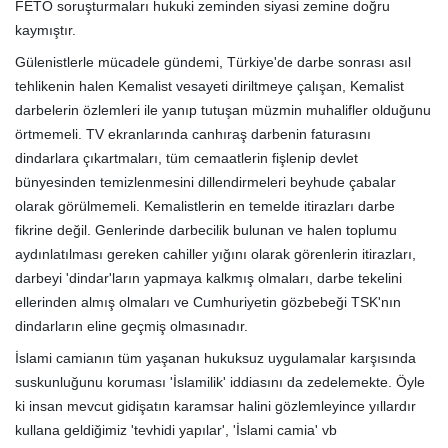
FETÖ soruşturmaları hukuki zeminden siyasi zemine doğru
kaymıştır.
Gülenistlerle mücadele gündemi, Türkiye'de darbe sonrası asıl
tehlikenin halen Kemalist vesayeti diriltmeye çalışan, Kemalist
darbelerin özlemleri ile yanıp tutuşan müzmin muhalifler olduğunu
örtmemeli. TV ekranlarında canhıraş darbenin faturasını
dindarlara çıkartmaları, tüm cemaatlerin fişlenip devlet
bünyesinden temizlenmesini dillendirmeleri beyhude çabalar
olarak görülmemeli. Kemalistlerin en temelde itirazları darbe
fikrine değil. Genlerinde darbecilik bulunan ve halen toplumu
aydınlatılması gereken cahiller yığını olarak görenlerin itirazları,
darbeyi 'dindar'ların yapmaya kalkmış olmaları, darbe tekelini
ellerinden almış olmaları ve Cumhuriyetin gözbebeği TSK'nın
dindarların eline geçmiş olmasınadır.
İslami camianın tüm yaşanan hukuksuz uygulamalar karşısında
suskunluğunu koruması 'İslamilik' iddiasını da zedelemekte. Öyle
ki insan mevcut gidişatın karamsar halini gözlemleyince yıllardır
kullana geldiğimiz 'tevhidi yapılar', 'İslami camia' vb