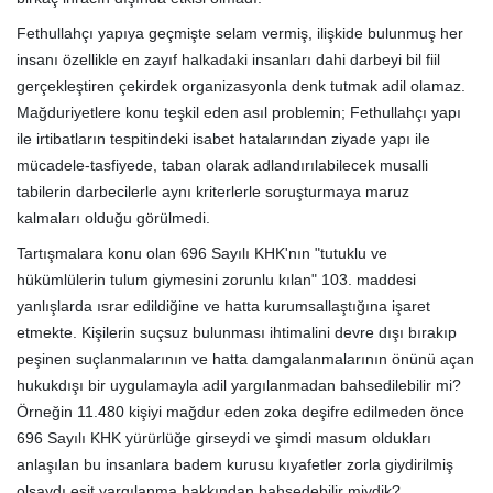
Fethullahçı yapıya geçmişte selam vermiş, ilişkide bulunmuş her
insanı özellikle en zayıf halkadaki insanları dahi darbeyi bil fiil
gerçekleştiren çekirdek organizasyonla denk tutmak adil olamaz.
Mağduriyetlere konu teşkil eden asıl problemin; Fethullahçı yapı
ile irtibatların tespitindeki isabet hatalarından ziyade yapı ile
mücadele-tasfiyede, taban olarak adlandırılabilecek musalli
tabilerin darbecilerle aynı kriterlerle soruşturmaya maruz
kalmaları olduğu görülmedi.
Tartışmalara konu olan 696 Sayılı KHK'nın "tutuklu ve
hükümlülerin tulum giymesini zorunlu kılan" 103. maddesi
yanlışlarda ısrar edildiğine ve hatta kurumsallaştığına işaret
etmekte. Kişilerin suçsuz bulunması ihtimalini devre dışı bırakıp
peşinen suçlanmalarının ve hatta damgalanmalarının önünü açan
hukukdışı bir uygulamayla adil yargılanmadan bahsedilebilir mi?
Örneğin 11.480 kişiyi mağdur eden zoka deşifre edilmeden önce
696 Sayılı KHK yürürlüğe girseydi ve şimdi masum oldukları
anlaşılan bu insanlara badem kurusu kıyafetler zorla giydirilmiş
olsaydı eşit yargılanma hakkından bahsedebilir miydik?