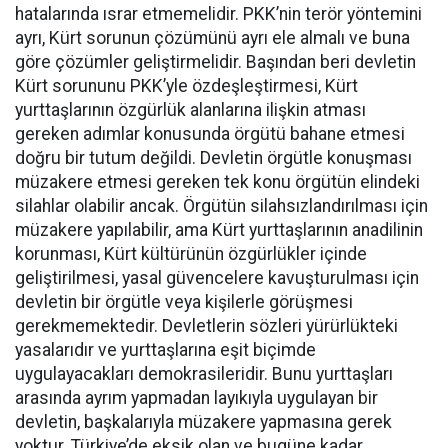
hatalarında ısrar etmemelidir. PKK’nin terör yöntemini
ayrı, Kürt sorunun çözümünü ayrı ele almalı ve buna
göre çözümler geliştirmelidir. Başından beri devletin
Kürt sorununu PKK’yle özdeşleştirmesi, Kürt
yurttaşlarının özgürlük alanlarına ilişkin atması
gereken adımlar konusunda örgütü bahane etmesi
doğru bir tutum değildi. Devletin örgütle konuşması
müzakere etmesi gereken tek konu örgütün elindeki
silahlar olabilir ancak. Örgütün silahsızlandırılması için
müzakere yapılabilir, ama Kürt yurttaşlarının anadilinin
korunması, Kürt kültürünün özgürlükler içinde
geliştirilmesi, yasal güvencelere kavuşturulması için
devletin bir örgütle veya kişilerle görüşmesi
gerekmemektedir. Devletlerin sözleri yürürlükteki
yasalarıdır ve yurttaşlarına eşit biçimde
uygulayacakları demokrasileridir. Bunu yurttaşları
arasında ayrım yapmadan layıkıyla uygulayan bir
devletin, başkalarıyla müzakere yapmasına gerek
yoktur. Türkiye’de eksik olan ve bugüne kadar