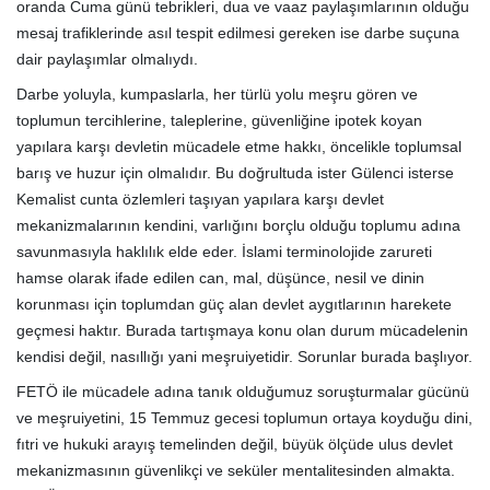
oranda Cuma günü tebrikleri, dua ve vaaz paylaşımlarının olduğu
mesaj trafiklerinde asıl tespit edilmesi gereken ise darbe suçuna
dair paylaşımlar olmalıydı.
Darbe yoluyla, kumpaslarla, her türlü yolu meşru gören ve
toplumun tercihlerine, taleplerine, güvenliğine ipotek koyan
yapılara karşı devletin mücadele etme hakkı, öncelikle toplumsal
barış ve huzur için olmalıdır. Bu doğrultuda ister Gülenci isterse
Kemalist cunta özlemleri taşıyan yapılara karşı devlet
mekanizmalarının kendini, varlığını borçlu olduğu toplumu adına
savunmasıyla haklılık elde eder. İslami terminolojide zarureti
hamse olarak ifade edilen can, mal, düşünce, nesil ve dinin
korunması için toplumdan güç alan devlet aygıtlarının harekete
geçmesi haktır. Burada tartışmaya konu olan durum mücadelenin
kendisi değil, nasıllığı yani meşruiyetidir. Sorunlar burada başlıyor.
FETÖ ile mücadele adına tanık olduğumuz soruşturmalar gücünü
ve meşruiyetini, 15 Temmuz gecesi toplumun ortaya koyduğu dini,
fıtri ve hukuki arayış temelinden değil, büyük ölçüde ulus devlet
mekanizmasının güvenlikçi ve seküler mentalitesinden almakta.