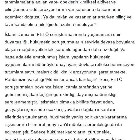
tanımlamalarla anılan yapı- öbeklerin kimliksel aidiyet ve
bilinçlerinde ciddi erozyonlar mı var sorusunu da sormadan
edemiyor doğrusu. Ya da imkân ve kazanımlar artarken bilinç ve
tavır sahibi olma niteliğinde azalma mı oluyor?
İslami camianın FETÖ soruşturmalarında yaşananlara dair
duyarsızlığı, hükümetin soruşturmaların seyriyle devasa boyutlara
ulaşan mağduriyetlerdeki sorumluluğundan daha az değil. Ve
hatta adaletle emrolunmuş İslami yapıların hükümetin
uygulamalarını bütünüyle onaylayan, devletçi refleksi benimseyen
tutumlara savrulmaları ciddi kimlik erozyonuna işaret etmekte.
Rabbimizin vazettiği 'Müminler ancak kardeştir' ilkesi, FETÖ
soruşturmaları boyunca İslami camia tarafından yerine
getirilmemiş, kardeşliğin gerektirdiği dayanışma örnekliği
sergilenmemiştir. İstisnaları olmakla birlikte feryat eden,
gözyaşları içerisinde ocakları, yuvaları dağılan insanların
ellerinden tutulmamış, hükümetin yanlış politika ve kararlarına
ilişkin emr-i bil maruf nehy-i an'il münker sorumluluğu da ifa
edilmemiştir. Sadece hükümet kadrolarını çürütmekle,
yozlaştırmakla kalmayan sorgusuz tabiyet kültürünün, İslami