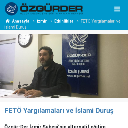
Anasayfa
İzmir
Etkinlikler
FETÖ Yargılamaları ve
İslami Duruş
FETÖ Yargılamaları ve İslami Duruş
Özgür-Der İzmir Şubesi’nin alternatif eğitim