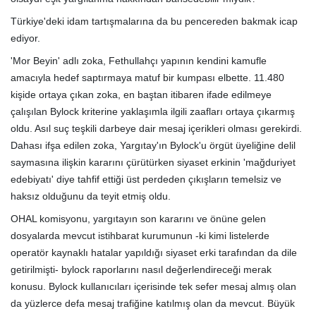
Türkiye'deki idam tartışmalarına da bu pencereden bakmak icap
ediyor.
'Mor Beyin' adlı zoka, Fethullahçı yapının kendini kamufle
amacıyla hedef saptırmaya matuf bir kumpası elbette. 11.480
kişide ortaya çıkan zoka, en baştan itibaren ifade edilmeye
çalışılan Bylock kriterine yaklaşımla ilgili zaafları ortaya çıkarmış
oldu. Asıl suç teşkili darbeye dair mesaj içerikleri olması gerekirdi.
Dahası ifşa edilen zoka, Yargıtay'ın Bylock'u örgüt üyeliğine delil
saymasına ilişkin kararını çürütürken siyaset erkinin 'mağduriyet
edebiyatı' diye tahfif ettiği üst perdeden çıkışların temelsiz ve
haksız olduğunu da teyit etmiş oldu.
OHAL komisyonu, yargıtayın son kararını ve önüne gelen
dosyalarda mevcut istihbarat kurumunun -ki kimi listelerde
operatör kaynaklı hatalar yapıldığı siyaset erki tarafından da dile
getirilmişti- bylock raporlarını nasıl değerlendireceği merak
konusu. Bylock kullanıcıları içerisinde tek sefer mesaj almış olan
da yüzlerce defa mesaj trafiğine katılmış olan da mevcut. Büyük