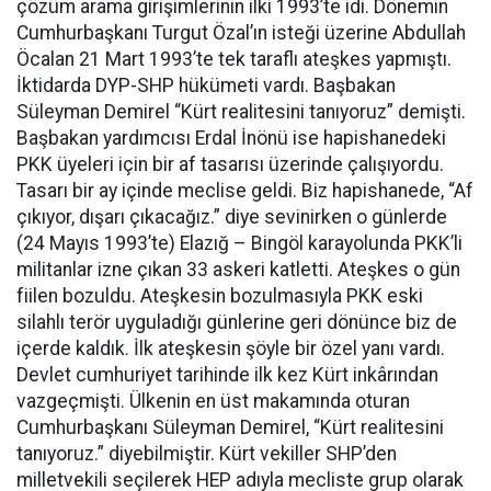
çözüm arama girişimlerinin ilki 1993’te idi. Dönemin
Cumhurbaşkanı Turgut Özal’ın isteği üzerine Abdullah
Öcalan 21 Mart 1993’te tek taraflı ateşkes yapmıştı.
İktidarda DYP-SHP hükümeti vardı. Başbakan
Süleyman Demirel “Kürt realitesini tanıyoruz” demişti.
Başbakan yardımcısı Erdal İnönü ise hapishanedeki
PKK üyeleri için bir af tasarısı üzerinde çalışıyordu.
Tasarı bir ay içinde meclise geldi. Biz hapishanede, “Af
çıkıyor, dışarı çıkacağız.” diye sevinirken o günlerde
(24 Mayıs 1993’te) Elazığ – Bingöl karayolunda PKK’li
militanlar izne çıkan 33 askeri katletti. Ateşkes o gün
fiilen bozuldu. Ateşkesin bozulmasıyla PKK eski
silahlı terör uyguladığı günlerine geri dönünce biz de
içerde kaldık. İlk ateşkesin şöyle bir özel yanı vardı.
Devlet cumhuriyet tarihinde ilk kez Kürt inkârından
vazgeçmişti. Ülkenin en üst makamında oturan
Cumhurbaşkanı Süleyman Demirel, “Kürt realitesini
tanıyoruz.” diyebilmiştir. Kürt vekiller SHP’den
milletvekili seçilerek HEP adıyla mecliste grup olarak