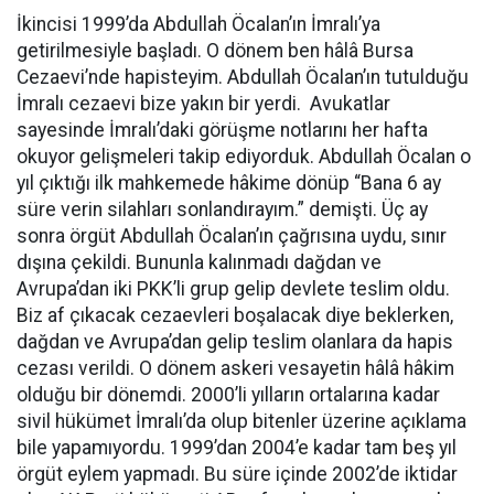
İkincisi 1999’da Abdullah Öcalan’ın İmralı’ya
getirilmesiyle başladı. O dönem ben hâlâ Bursa
Cezaevi’nde hapisteyim. Abdullah Öcalan’ın tutulduğu
İmralı cezaevi bize yakın bir yerdi. Avukatlar
sayesinde İmralı’daki görüşme notlarını her hafta
okuyor gelişmeleri takip ediyorduk. Abdullah Öcalan o
yıl çıktığı ilk mahkemede hâkime dönüp “Bana 6 ay
süre verin silahları sonlandırayım.” demişti. Üç ay
sonra örgüt Abdullah Öcalan’ın çağrısına uydu, sınır
dışına çekildi. Bununla kalınmadı dağdan ve
Avrupa’dan iki PKK’li grup gelip devlete teslim oldu.
Biz af çıkacak cezaevleri boşalacak diye beklerken,
dağdan ve Avrupa’dan gelip teslim olanlara da hapis
cezası verildi. O dönem askeri vesayetin hâlâ hâkim
olduğu bir dönemdi. 2000’li yılların ortalarına kadar
sivil hükümet İmralı’da olup bitenler üzerine açıklama
bile yapamıyordu. 1999’dan 2004’e kadar tam beş yıl
örgüt eylem yapmadı. Bu süre içinde 2002’de iktidar