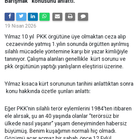
Barışmak '' konusunu anlattı.
19 Nisan 2026
Yılmaz 10 yıl PKK örgütüne üye olmaktan ceza alıp
cezaevinde yatmış 1.yılın sonunda örgütten ayrılmış
silahlı mücadele yöntemine karşı bir yazar kimliğiyle
tanınıyor. Çalışma alanları genellikle kürt sorunu ve
pkk örgütünün yaptığı yanlışların eleştirisi üzerine.
Yılmaz kısaca kürt sorununun tarihini anlattıktan sonra
konu hakkında özetle şunları anlattı:
Eğer PKK’nin silahlı terör eylemlerini 1984’ten itibaren
ele alırsak, şu an 40 yaşında olanlar “terörsüz bir
ülkede nasıl yaşanır” yaşam deneyiminden habersiz
büyümüş. Benim kuşağımın normali hiç olmadı.
Gözümü açar açmaz bir sabah, önce 12 Eylül