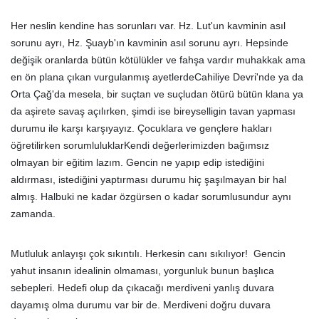
Her neslin kendine has sorunları var. Hz. Lut'un kavminin asıl
sorunu ayrı, Hz. Şuayb'ın kavminin asıl sorunu ayrı. Hepsinde
değişik oranlarda bütün kötülükler ve fahşa vardır muhakkak ama
en ön plana çıkan vurgulanmış ayetlerdeCahiliye Devri'nde ya da
Orta Çağ'da mesela, bir suçtan ve suçludan ötürü bütün klana ya
da aşirete savaş açılırken, şimdi ise bireyselligin tavan yapması
durumu ile karşı karşıyayız. Çocuklara ve gençlere hakları
öğretilirken sorumluluklarKendi değerlerimizden bağımsız
olmayan bir eğitim lazım. Gencin ne yapıp edip istediğini
aldırması, istediğini yaptırması durumu hiç şaşılmayan bir hal
almış. Halbuki ne kadar özgürsen o kadar sorumlusundur aynı
zamanda.
Mutluluk anlayışı çok sıkıntılı. Herkesin canı sıkılıyor! Gencin
yahut insanın idealinin olmaması, yorgunluk bunun başlıca
sebepleri. Hedefi olup da çıkacağı merdiveni yanlış duvara
dayamış olma durumu var bir de. Merdiveni doğru duvara