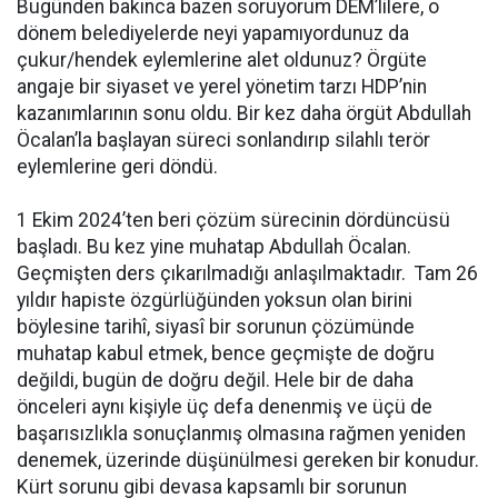
Bugünden bakınca bazen soruyorum DEM’lilere, o
dönem belediyelerde neyi yapamıyordunuz da
çukur/hendek eylemlerine alet oldunuz? Örgüte
angaje bir siyaset ve yerel yönetim tarzı HDP’nin
kazanımlarının sonu oldu. Bir kez daha örgüt Abdullah
Öcalan’la başlayan süreci sonlandırıp silahlı terör
eylemlerine geri döndü.
1 Ekim 2024’ten beri çözüm sürecinin dördüncüsü
başladı. Bu kez yine muhatap Abdullah Öcalan.
Geçmişten ders çıkarılmadığı anlaşılmaktadır. Tam 26
yıldır hapiste özgürlüğünden yoksun olan birini
böylesine tarihî, siyasî bir sorunun çözümünde
muhatap kabul etmek, bence geçmişte de doğru
değildi, bugün de doğru değil. Hele bir de daha
önceleri aynı kişiyle üç defa denenmiş ve üçü de
başarısızlıkla sonuçlanmış olmasına rağmen yeniden
denemek, üzerinde düşünülmesi gereken bir konudur.
Kürt sorunu gibi devasa kapsamlı bir sorunun