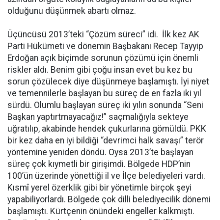
olduğunu düşünmek abartı olmaz.
Üçüncüsü 2013’teki “Çözüm süreci” idi. İlk kez AK
Parti Hükümeti ve dönemin Başbakanı Recep Tayyip
Erdoğan açık biçimde sorunun çözümü için önemli
riskler aldı. Benim gibi çoğu insan evet bu kez bu
sorun çözülecek diye düşünmeye başlamıştı. İyi niyet
ve temennilerle başlayan bu süreç de en fazla iki yıl
sürdü. Olumlu başlayan süreç iki yılın sonunda “Seni
Başkan yaptırtmayacağız!” saçmalığıyla sekteye
uğratılıp, akabinde hendek çukurlarına gömüldü. PKK
bir kez daha en iyi bildiği “devrimci halk savaşı” terör
yöntemine yeniden döndü. Oysa 2013’te başlayan
süreç çok kıymetli bir girişimdi. Bölgede HDP’nin
100’ün üzerinde yönettiği il ve İlçe belediyeleri vardı.
Kısmî yerel özerklik gibi bir yönetimle birçok şeyi
yapabiliyorlardı. Bölgede çok dilli belediyecilik dönemi
başlamıştı. Kürtçenin önündeki engeller kalkmıştı.