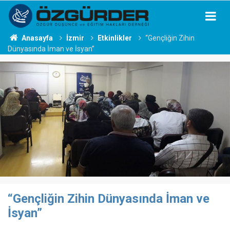
Anasayfa
İzmir
Etkinlikler
“Gençliğin Zihin
Dünyasında İman ve İsyan”
“Gençliğin Zihin Dünyasında İman ve
İsyan”