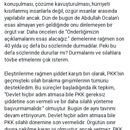
konuşulması, çözüme kavuşturulması, hürriyeti
kısıtlanmış insanlarla değil, özgür insanlar arasında
yapılabilir ancak. Dün de bugün de Abdullah Öcalan’ı
esas almayan yeri geldiğinde onu dinlemeyen bir
örgüt var. Daha önceleri de “Önderliğimizin
açıklamalarını esas alacağız.” demelerine rağmen son
40 yılda üç defa bu sözlerinde durmadılar. Peki bu
defa sözlerinde dururlar mı? Durmalarını ve silahlara
tövbe etmelerini çok isterim.
Eleştirilerime rağmen şiddet karşıtı biri olarak, PKK’nin
geçmişteki silah bırakma girişimlerinin tümünü
destekledim. Bu süreçler başladığında ilk tepkim,
“Devlet hiçbir adım atmasa bile PKK gereksiz
şiddetine son vermeli ve bir daha silahlı yönteme
başvurmamalıdır.” olmuştur. Bugün de aynı tavrımı
devam ettiriyorum. Devlet hiçbir adım atmasa bile
PKK silahlı dönemine son vermelidir. Örgütün sınır
dışına çekilme kararı iyi olmuştur, ancak yetmez. PKK