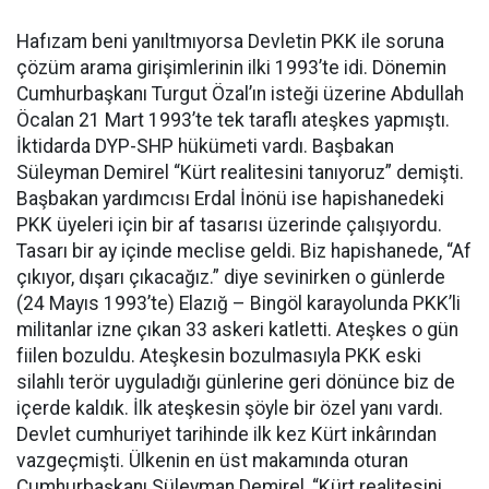
Hafızam beni yanıltmıyorsa Devletin PKK ile soruna
çözüm arama girişimlerinin ilki 1993’te idi. Dönemin
Cumhurbaşkanı Turgut Özal’ın isteği üzerine Abdullah
Öcalan 21 Mart 1993’te tek taraflı ateşkes yapmıştı.
İktidarda DYP-SHP hükümeti vardı. Başbakan
Süleyman Demirel “Kürt realitesini tanıyoruz” demişti.
Başbakan yardımcısı Erdal İnönü ise hapishanedeki
PKK üyeleri için bir af tasarısı üzerinde çalışıyordu.
Tasarı bir ay içinde meclise geldi. Biz hapishanede, “Af
çıkıyor, dışarı çıkacağız.” diye sevinirken o günlerde
(24 Mayıs 1993’te) Elazığ – Bingöl karayolunda PKK’li
militanlar izne çıkan 33 askeri katletti. Ateşkes o gün
fiilen bozuldu. Ateşkesin bozulmasıyla PKK eski
silahlı terör uyguladığı günlerine geri dönünce biz de
içerde kaldık. İlk ateşkesin şöyle bir özel yanı vardı.
Devlet cumhuriyet tarihinde ilk kez Kürt inkârından
vazgeçmişti. Ülkenin en üst makamında oturan
Cumhurbaşkanı Süleyman Demirel, “Kürt realitesini