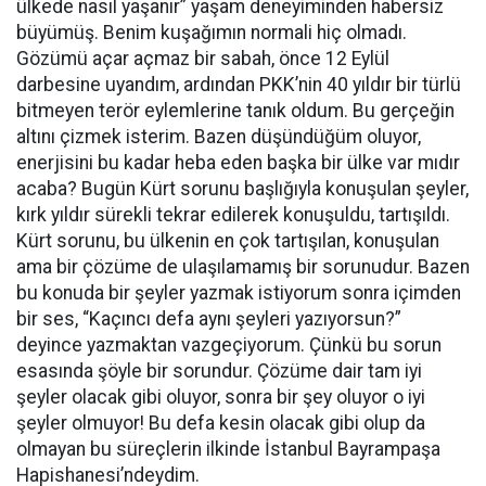
ülkede nasıl yaşanır” yaşam deneyiminden habersiz
büyümüş. Benim kuşağımın normali hiç olmadı.
Gözümü açar açmaz bir sabah, önce 12 Eylül
darbesine uyandım, ardından PKK’nin 40 yıldır bir türlü
bitmeyen terör eylemlerine tanık oldum. Bu gerçeğin
altını çizmek isterim. Bazen düşündüğüm oluyor,
enerjisini bu kadar heba eden başka bir ülke var mıdır
acaba? Bugün Kürt sorunu başlığıyla konuşulan şeyler,
kırk yıldır sürekli tekrar edilerek konuşuldu, tartışıldı.
Kürt sorunu, bu ülkenin en çok tartışılan, konuşulan
ama bir çözüme de ulaşılamamış bir sorunudur. Bazen
bu konuda bir şeyler yazmak istiyorum sonra içimden
bir ses, “Kaçıncı defa aynı şeyleri yazıyorsun?”
deyince yazmaktan vazgeçiyorum. Çünkü bu sorun
esasında şöyle bir sorundur. Çözüme dair tam iyi
şeyler olacak gibi oluyor, sonra bir şey oluyor o iyi
şeyler olmuyor! Bu defa kesin olacak gibi olup da
olmayan bu süreçlerin ilkinde İstanbul Bayrampaşa
Hapishanesi’ndeydim.