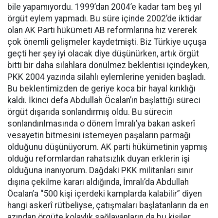
bile yapamıyordu. 1999’dan 2004’e kadar tam beş yıl
örgüt eylem yapmadı. Bu süre içinde 2002’de iktidar
olan AK Parti hükümeti AB reformlarına hız vererek
çok önemli gelişmeler kaydetmişti. Biz Türkiye uçuşa
geçti her şey iyi olacak diye düşünürken, artık örgüt
bitti bir daha silahlara dönülmez beklentisi içindeyken,
PKK 2004 yazında silahlı eylemlerine yeniden başladı.
Bu beklentimizden de geriye koca bir hayal kırıklığı
kaldı. İkinci defa Abdullah Öcalan’ın başlattığı süreci
örgüt dışarıda sonlandırmış oldu. Bu sürecin
sonlandırılmasında o dönem İmralı’ya bakan askerî
vesayetin bitmesini istemeyen paşaların parmağı
olduğunu düşünüyorum. AK parti hükümetinin yapmış
olduğu reformlardan rahatsızlık duyan erklerin işi
olduğuna inanıyorum. Dağdaki PKK militanları sınır
dışına çekilme kararı aldığında, İmralı’da Abdullah
Öcalan’a “500 kişi içerdeki kamplarda kalabilir” diyen
hangi askerî rütbeliyse, çatışmaları başlatanların da en
azından örgüte kolaylık sağlayanların da bu kişiler