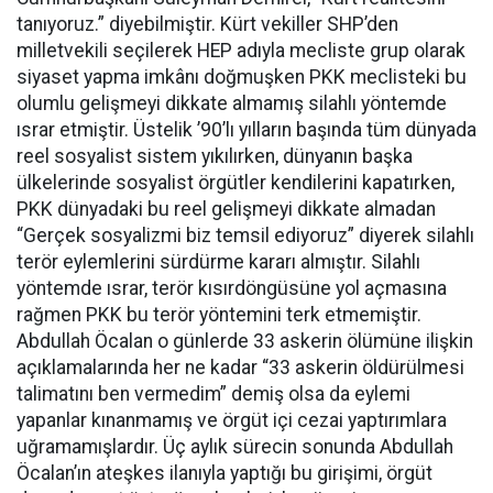
tanıyoruz.” diyebilmiştir. Kürt vekiller SHP’den
milletvekili seçilerek HEP adıyla mecliste grup olarak
siyaset yapma imkânı doğmuşken PKK meclisteki bu
olumlu gelişmeyi dikkate almamış silahlı yöntemde
ısrar etmiştir. Üstelik ’90’lı yılların başında tüm dünyada
reel sosyalist sistem yıkılırken, dünyanın başka
ülkelerinde sosyalist örgütler kendilerini kapatırken,
PKK dünyadaki bu reel gelişmeyi dikkate almadan
“Gerçek sosyalizmi biz temsil ediyoruz” diyerek silahlı
terör eylemlerini sürdürme kararı almıştır. Silahlı
yöntemde ısrar, terör kısırdöngüsüne yol açmasına
rağmen PKK bu terör yöntemini terk etmemiştir.
Abdullah Öcalan o günlerde 33 askerin ölümüne ilişkin
açıklamalarında her ne kadar “33 askerin öldürülmesi
talimatını ben vermedim” demiş olsa da eylemi
yapanlar kınanmamış ve örgüt içi cezai yaptırımlara
uğramamışlardır. Üç aylık sürecin sonunda Abdullah
Öcalan’ın ateşkes ilanıyla yaptığı bu girişimi, örgüt