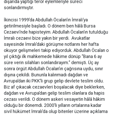
dışarıda yaptığı terör eylemleriyle süreci
sonlandırmıştır.
İkincisi 1999’da Abdullah Öcalan’ın İmralı’ya
getirilmesiyle başladı. O dönem ben hâlâ Bursa
Cezaevi’nde hapisteyim. Abdullah Öcalan’ın tutulduğu
İmralı cezaevi bize yakın bir yerdi. Avukatlar
sayesinde İmralı’daki görüşme notlarını her hafta
okuyor gelişmeleri takip ediyorduk. Abdullah Öcalan o
yıl çıktığı ilk mahkemede hâkime dönüp “Bana 6 ay
süre verin silahları sonlandırayım.” demişti. Üç ay
sonra örgüt Abdullah Öcalan’ın çağrısına uydu, sınır
dışına çekildi. Bununla kalınmadı dağdan ve
Avrupa’dan iki PKK’li grup gelip devlete teslim oldu.
Biz af çıkacak cezaevleri boşalacak diye beklerken,
dağdan ve Avrupa’dan gelip teslim olanlara da hapis
cezası verildi. O dönem askeri vesayetin hâlâ hâkim
olduğu bir dönemdi. 2000’li yılların ortalarına kadar
sivil hükümet İmralı’da olup bitenler üzerine açıklama