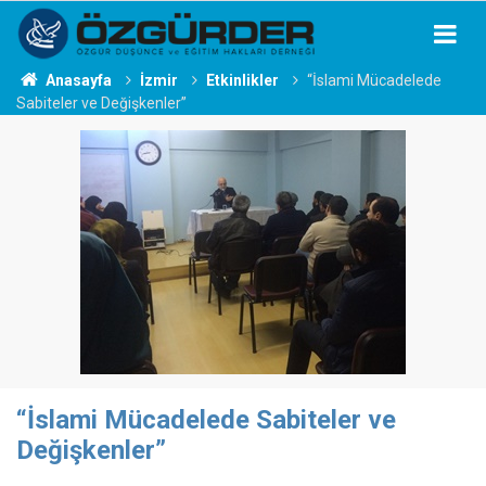
Anasayfa
İzmir
Etkinlikler
“İslami Mücadelede
Sabiteler ve Değişkenler”
“İslami Mücadelede Sabiteler ve
Değişkenler”