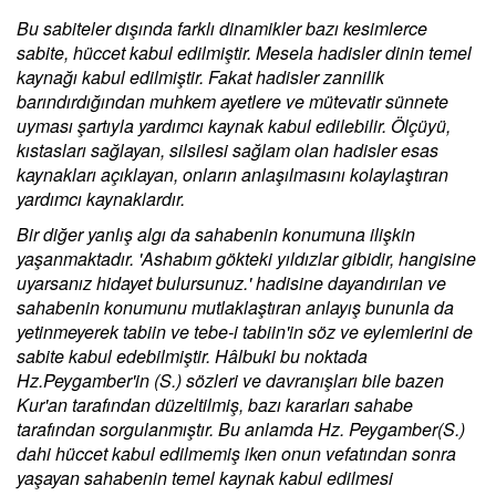
Bu sabiteler dışında farklı dinamikler bazı kesimlerce
sabite, hüccet kabul edilmiştir. Mesela hadisler dinin temel
kaynağı kabul edilmiştir. Fakat hadisler zannilik
barındırdığından muhkem ayetlere ve mütevatir sünnete
uyması şartıyla yardımcı kaynak kabul edilebilir. Ölçüyü,
kıstasları sağlayan, silsilesi sağlam olan hadisler esas
kaynakları açıklayan, onların anlaşılmasını kolaylaştıran
yardımcı kaynaklardır.
Bir diğer yanlış algı da sahabenin konumuna ilişkin
yaşanmaktadır. 'Ashabım gökteki yıldızlar gibidir, hangisine
uyarsanız hidayet bulursunuz.' hadisine dayandırılan ve
sahabenin konumunu mutlaklaştıran anlayış bununla da
yetinmeyerek tabiin ve tebe-i tabiin'in söz ve eylemlerini de
sabite kabul edebilmiştir. Hâlbuki bu noktada
Hz.Peygamber'in (S.) sözleri ve davranışları bile bazen
Kur'an tarafından düzeltilmiş, bazı kararları sahabe
tarafından sorgulanmıştır. Bu anlamda Hz. Peygamber(S.)
dahi hüccet kabul edilmemiş iken onun vefatından sonra
yaşayan sahabenin temel kaynak kabul edilmesi