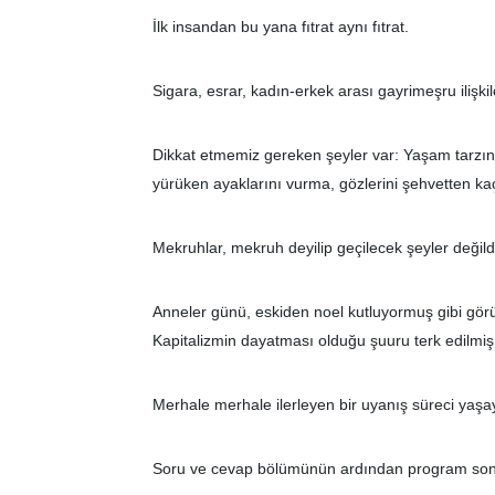
İlk insandan bu yana fıtrat aynı fıtrat.
Sigara, esrar, kadın-erkek arası gayrimeşru ilişki
Dikkat etmemiz gereken şeyler var: Yaşam tarzı
yürüken ayaklarını vurma, gözlerini şehvetten kaç
Mekruhlar, mekruh deyilip geçilecek şeyler değildi
Anneler günü, eskiden noel kutluyormuş gibi gör
Kapitalizmin dayatması olduğu şuuru terk edilmiş;
Merhale merhale ilerleyen bir uyanış süreci yaş
Soru ve cevap bölümünün ardından program son