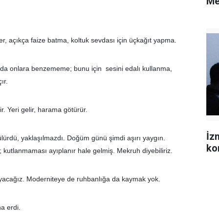
Me
ler, açıkça faize batma, koltuk sevdası için üçkağıt yapma.
nda onlara benzememe; bunu için sesini edalı kullanma,
ır.
r. Yeri gelir, harama götürür.
İz
ülürdü, yaklaşılmazdı. Doğüm günü şimdi aşırı yaygın.
ko
 kutlanmaması ayıplanır hale gelmiş. Mekruh diyebiliriz.
ayacağız. Moderniteye de ruhbanlığa da kaymak yok.
a erdi.