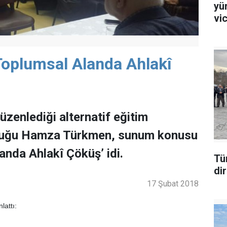
yü
vi
 Toplumsal Alanda Ahlakî
üzenlediği alternatif eğitim
onuğu Hamza Türkmen, sunum konusu
anda Ahlakî Çöküş’ idi.
Tü
di
17 Şubat 2018
attı: