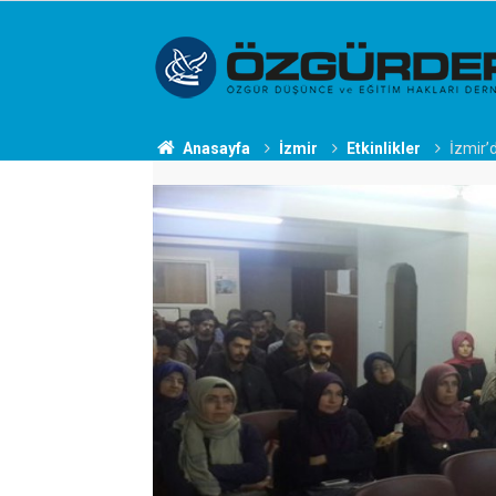
Anasayfa
İzmir
Etkinlikler
İzmir’