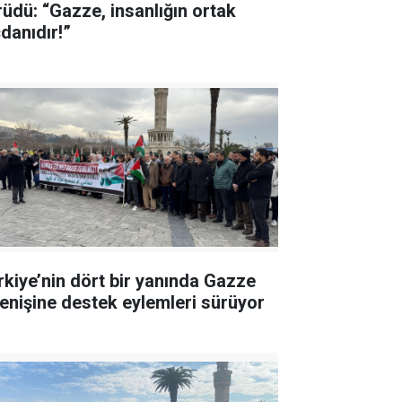
rüdü: “Gazze, insanlığın ortak
cdanıdır!”
rkiye’nin dört bir yanında Gazze
renişine destek eylemleri sürüyor