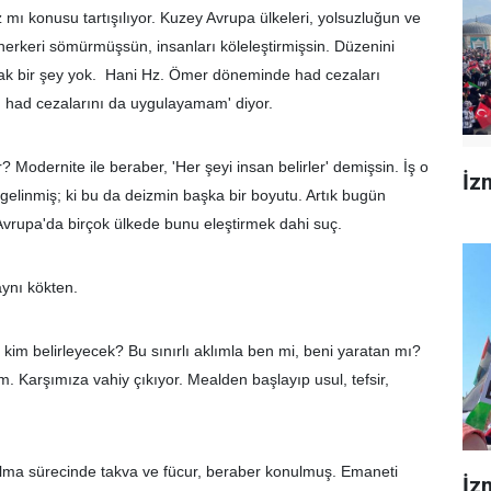
ı konusu tartışılıyor. Kuzey Avrupa ülkeleri, yolsuzluğun ve
herkeri sömürmüşsün, insanları köleleştirmişsin. Düzenini
cak bir şey yok. Hani Hz. Ömer döneminde had cezaları
, had cezalarını da uygulayamam' diyor.
 Modernite ile beraber, 'Her şeyi insan belirler' demişsin. İş o
İzm
a gelinmiş; ki bu da deizmin başka bir boyutu. Artık bugün
Avrupa'da birçok ülkede bunu eleştirmek dahi suç.
ynı kökten.
ini kim belirleyecek? Bu sınırlı aklımla ben mi, beni yaratan mı?
 Karşımıza vahiy çıkıyor. Mealden başlayıp usul, tefsir,
atılma sürecinde takva ve fücur, beraber konulmuş. Emaneti
İz