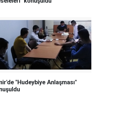
seleleri" konuşuldu
mir'de "Hudeybiye Anlaşması"
nuşuldu