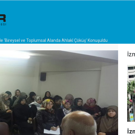
de ‘Bireysel ve Toplumsal Alanda Ahlakî Çöküş’ Konuşuldu
İz
İzm