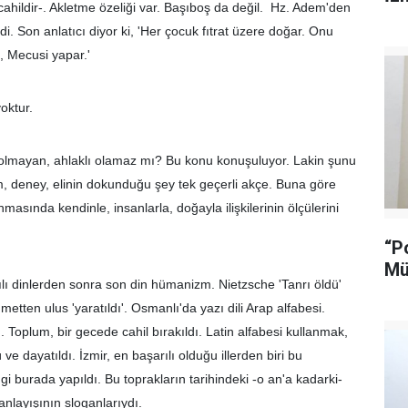
e cahildir-. Akletme özeliği var. Başıboş da değil. Hz. Adem'den
 Son anlatıcı diyor ki, 'Her çocuk fıtrat üzere doğar. Onu
, Mecusi yapar.'
oktur.
lmayan, ahlaklı olamaz mı? Bu konu konuşuluyor. Lakin şunu
m, deney, elinin dokunduğu şey tek geçerli akçe. Buna göre
masında kendinle, insanlarla, doğayla ilişkilerinin ölçülerini
“P
Mü
rılı dinlerden sonra son din hümanizm. Nietzsche 'Tanrı öldü'
ten ulus 'yaratıldı'. Osmanlı'da yazı dili Arap alfabesi.
Toplum, bir gecede cahil bırakıldı. Latin alfabesi kullanmak,
e dayatıldı. İzmir, en başarılı olduğu illerden biri bu
burada yapıldı. Bu toprakların tarihindeki -o an'a kadarki-
 anlayışının sloganlarıydı.