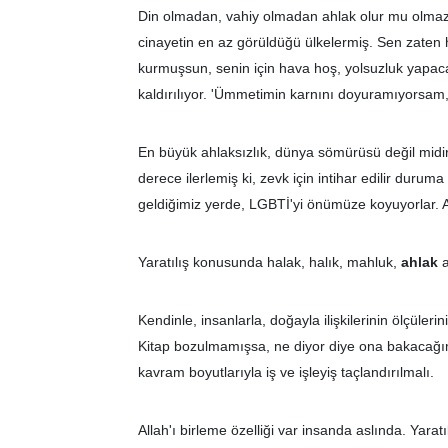
Din olmadan, vahiy olmadan ahlak olur mu olmaz m
cinayetin en az görüldüğü ülkelermiş. Sen zaten 
kurmuşsun, senin için hava hoş, yolsuzluk yapa
kaldırılıyor. 'Ümmetimin karnını doyuramıyorsam
En büyük ahlaksızlık, dünya sömürüsü değil midir?
derece ilerlemiş ki, zevk için intihar edilir durum
geldiğimiz yerde, LGBTİ'yi önümüze koyuyorlar. 
Yaratılış konusunda halak, halık, mahluk,
ahlak
a
Kendinle, insanlarla, doğayla ilişkilerinin ölçüler
Kitap bozulmamışsa, ne diyor diye ona bakacağım.
kavram boyutlarıyla iş ve işleyiş taçlandırılmalı.
Allah'ı birleme özelliği var insanda aslında. Yar