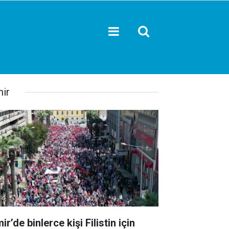
mir
ir’de binlerce kişi Filistin için