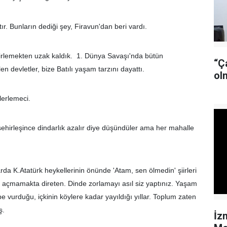
r. Bunların dediği şey, Firavun'dan beri vardı.
lirlemekten uzak kaldık. 1. Dünya Savaşı'nda bütün
“Ç
en devletler, bize Batılı yaşam tarzını dayattı.
ol
lerlemeci.
 şehirleşince dindarlık azalır diye düşündüler ama her mahalle
arda K.Atatürk heykellerinin önünde 'Atam, sen ölmedin' şiirleri
d açmamakta direten. Dinde zorlamayı asıl siz yaptınız. Yaşam
 dibe vurduğu, içkinin köylere kadar yayıldığı yıllar. Toplum zaten
ş.
İz