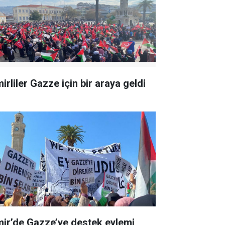
irliler Gazze için bir araya geldi
mir’de Gazze’ye destek eylemi