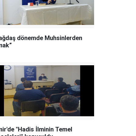
ağdaş dönemde Muhsinlerden
mak”
mir'de "Hadis İlminin Temel