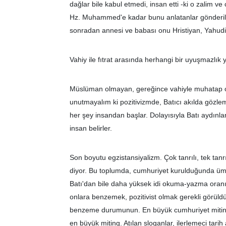
dağlar bile kabul etmedi, insan etti -ki o zalim v
Hz. Muhammed'e kadar bunu anlatanlar gönderildi.
sonradan annesi ve babası onu Hristiyan, Yahudi
Vahiy ile fıtrat arasında herhangi bir uyuşmazlık y
Müslüman olmayan, gereğince vahiyle muhatap o
unutmayalım ki pozitivizmde, Batıcı akılda gözle
her şey insandan başlar. Dolayısıyla Batı aydınlan
insan belirler.
Son boyutu egzistansiyalizm. Çok tanrılı, tek tan
diyor. Bu toplumda, cumhuriyet kurulduğunda ümmet
Batı'dan bile daha yüksek idi okuma-yazma oranı. 
onlara benzemek, pozitivist olmak gerekli görüldü v
benzeme durumunun. En büyük cumhuriyet mitingi 
en büyük miting. Atılan sloganlar, ilerlemeci tarih