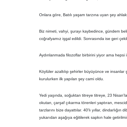
Onlara göre, Batılı yaşam tarzına uyan şey ahlaktı
Biz nimeti, vahyi, şurayı kaybedince, gündem be
coğrafyamız işgal edildi. Sonrasında ise geri çekil
Aydınlanmada filozoflar birbirini yiyor ama hepsi i
Köylüler azaltılıp şehirler büyüyünce ve insanlar
kurulurken ilk yapılan şey cami oldu.
Yedi yaşında, soğuktan titreye titreye, 23 Nisan'l
okutan, çarşaf çıkarma törenleri yaptıran, mesci
tarzlarını bize dayattılar. 40'lı yıllar, dindarlığın
yukarıdan aşağıya eğitilerek sapkın hale getirilmi