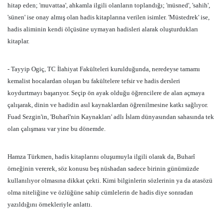
hitap eden; 'muvattaa', ahkamla ilgili olanların toplandığı; 'müsned', 'sahih',
'sünen' ise onay almış olan hadis kitaplarına verilen isimler. 'Müstedrek' ise,
hadis aliminin kendi ölçüsüne uymayan hadisleri alarak oluşturdukları
kitaplar.
- Tayyip Ogiç, TC İlahiyat Fakülteleri kurulduğunda, neredeyse tamamı
kemalist hocalardan oluşan bu fakültelere tefsir ve hadis dersleri
koydurtmayı başarıyor. Seçip ön ayak olduğu öğrencilere de alan açmaya
çalışarak, dinin ve hadidin asıl kaynaklardan öğrenilmesine katkı sağlıyor.
Fuad Sezgin'in, 'Buharî'nin Kaynakları' adlı İslam dünyasından sahasında tek
olan çalışması var yine bu dönemde.
Hamza Türkmen, hadis kitaplarını oluşumuyla ilgili olarak da, Buharî
örneğinin vererek, söz konusu beş nüshadan sadece birinin günümüzde
kullanılıyor olmasına dikkat çekti. Kimi bilginlerin sözlerinin ya da atasözü
olma niteliğine ve özlüğüne sahip cümlelerin de hadis diye sonradan
yazıldığını örnekleriyle anlattı.