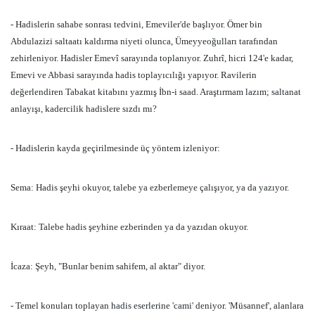
- Hadislerin sahabe sonrası tedvini, Emeviler'de başlıyor. Ömer bin
Abdulazizi saltaatı kaldırma niyeti olunca, Ümeyyeoğulları tarafından
zehirleniyor. Hadisler Emevî sarayında toplanıyor. Zuhrî, hicri 124'e kadar,
Emevi ve Abbasi sarayında hadis toplayıcılığı yapıyor. Ravilerin
değerlendiren Tabakat kitabını yazmış İbn-i saad. Araştırmam lazım; saltanat
anlayışı, kadercilik hadislere sızdı mı?
- Hadislerin kayda geçirilmesinde üç yöntem izleniyor:
Sema: Hadis şeyhi okuyor, talebe ya ezberlemeye çalışıyor, ya da yazıyor.
Kıraat: Talebe hadis şeyhine ezberinden ya da yazıdan okuyor.
İcaza: Şeyh, "Bunlar benim sahifem, al aktar" diyor.
- Temel konuları toplayan hadis eserlerine 'cami' deniyor. 'Müsannef', alanlara