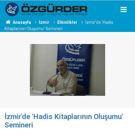
Anasayfa
İzmir
Etkinlikler
İzmir'de 'Hadis
Kitaplarının Oluşumu' Semineri
İzmir'de 'Hadis Kitaplarının Oluşumu'
Semineri