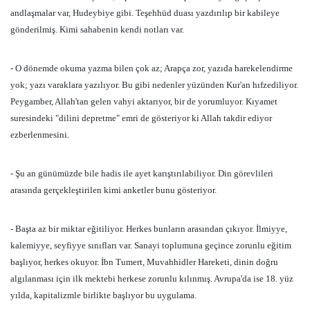
andlaşmalar var, Hudeybiye gibi. Teşehhüd duası yazdırılıp bir kabileye
gönderilmiş. Kimi sahabenin kendi notları var.
- O dönemde okuma yazma bilen çok az; Arapça zor, yazıda harekelendirme
yok; yazı varaklara yazılıyor. Bu gibi nedenler yüzünden Kur'an hıfzediliyor.
Peygamber, Allah'tan gelen vahyi aktarıyor, bir de yorumluyor. Kıyamet
suresindeki "dilini depretme" emri de gösteriyor ki Allah takdir ediyor
ezberlenmesini.
- Şu an günümüzde bile hadis ile ayet karıştırılabiliyor. Din görevlileri
arasında gerçekleştirilen kimi anketler bunu gösteriyor.
- Başta az bir miktar eğitiliyor. Herkes bunların arasından çıkıyor. İlmiyye,
kalemiyye, seyfiyye sınıfları var. Sanayi toplumuna geçince zorunlu eğitim
başlıyor, herkes okuyor. İbn Tumert, Muvahhidler Hareketi, dinin doğru
algılanması için ilk mektebi herkese zorunlu kılınmış. Avrupa'da ise 18. yüz
yılda, kapitalizmle birlikte başlıyor bu uygulama.