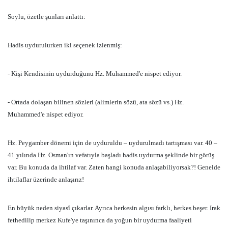
Soylu, özetle şunları anlattı:
Hadis uydurulurken iki seçenek izlenmiş:
- Kişi Kendisinin uydurduğunu Hz. Muhammed'e nispet ediyor.
- Ortada dolaşan bilinen sözleri (alimlerin sözü, ata sözü vs.) Hz.
Muhammed'e nispet ediyor.
Hz. Peygamber dönemi için de uyduruldu – uydurulmadı tartışması var. 40 –
41 yılında Hz. Osman'ın vefatıyla başladı hadis uydurma şeklinde bir görüş
var. Bu konuda da ihtilaf var. Zaten hangi konuda anlaşabiliyorsak?! Genelde
ihtilaflar üzerinde anlaşırız!
En büyük neden siyasî çıkarlar. Ayrıca herkesin algısı farklı, herkes beşer. Irak
fethedilip merkez Kufe'ye taşınınca da yoğun bir uydurma faaliyeti