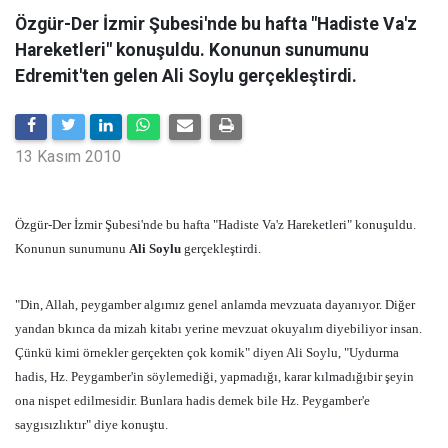
Özgür-Der İzmir Şubesi'nde bu hafta "Hadiste Va'z
Hareketleri" konuşuldu. Konunun sunumunu
Edremit'ten gelen Ali Soylu gerçekleştirdi.
13 Kasım 2010
Özgür-Der İzmir Şubesi'nde bu hafta "Hadiste Va'z Hareketleri" konuşuldu.
Konunun sunumunu
Ali Soylu
gerçekleştirdi.
"Din, Allah, peygamber algımız genel anlamda mevzuata dayanıyor. Diğer
yandan bkınca da mizah kitabı yerine mevzuat okuyalım diyebiliyor insan.
Çünkü kimi örnekler gerçekten çok komik" diyen Ali Soylu, "Uydurma
hadis, Hz. Peygamber'in söylemediği, yapmadığı, karar kılmadığıbir şeyin
ona nispet edilmesidir. Bunlara hadis demek bile Hz. Peygamber'e
saygısızlıktır" diye konuştu.