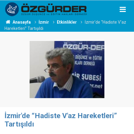
Anasayfa
İzmir
Etkinlikler
İzmir'de “Hadiste V'az
Hareketleri” Tartışıldı
İzmir'de “Hadiste V'az Hareketleri”
Tartışıldı