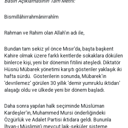
Basın Açıklamasının Tam Metni:
Bismillâhirrahmânirrahîm
Rahman ve Rahim olan Allah'ın adı ile,
Bundan tam sekiz yıl önce Mısır'da, başta başkent
Kahire olmak üzere farklı kentlerde sokaklara dökülen
binlerce kişi, yeni bir dönemin fitilini ateşledi. Diktatör
Hüsnü Mübarek yönetimi karşıtı gösteriler yaklaşık iki
hafta sürdü. Gösterilerin sonunda, Mübarek'in
'devrilemez' görülen 30 yıllık 'demir yumruklu iktidarı'
alaşağı oldu ve ülkede yeni bir dönem başladı.
Daha sonra yapılan halk seçiminde Müslüman
Kardeşler'in, Muhammed Mursi önderliğindeki
Özgürlük ve Adalet Partisi iktidara geldi. Bununla
İhvan-ı Müslimin'i mevcut laik-seküler sisteme