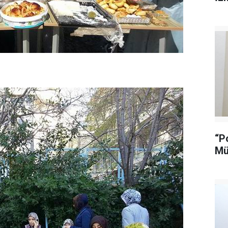
“P
Mü