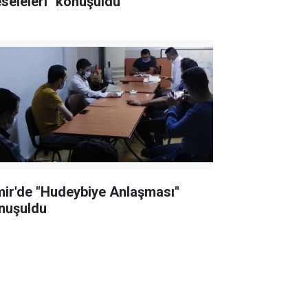
seleleri" konuşuldu
mir'de "Hudeybiye Anlaşması"
nuşuldu