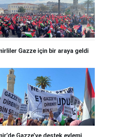
irliler Gazze için bir araya geldi
mir’de Gazze’ye destek eylemi