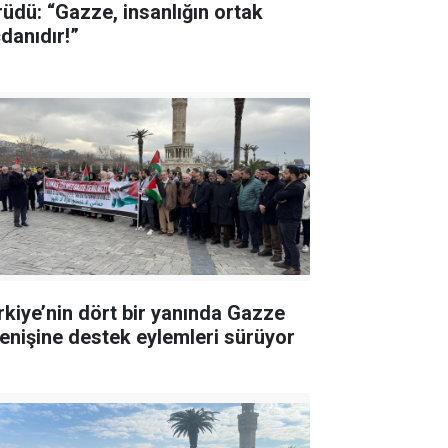
rüdü: “Gazze, insanlığın ortak
cdanıdır!”
rkiye’nin dört bir yanında Gazze
renişine destek eylemleri sürüyor