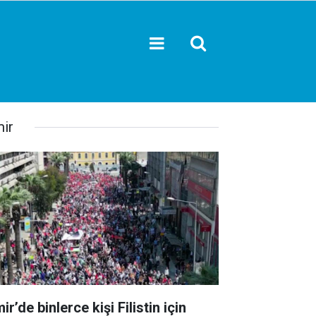
mir
ir’de binlerce kişi Filistin için