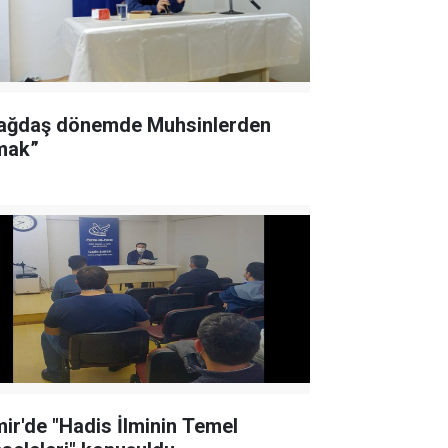
ağdaş dönemde Muhsinlerden
mak”
mir'de "Hadis İlminin Temel