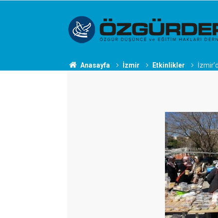
Anasayfa
İzmir
Etkinlikler
İzmir’