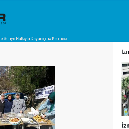
de Suriye Halkıyla Dayanışma Kermesi
İz
İzm