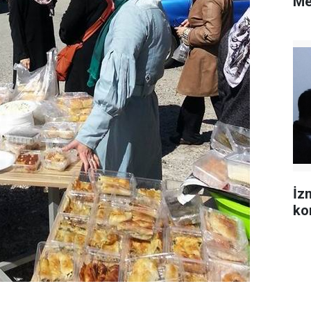
Me
İz
ko