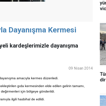
yü
vi
ıyla Dayanışma Kermesi
yeli kardeşlerimizle dayanışma
09 Nisan 2014
Tü
e dayanışma amacıyla kermes düzenledi.
di
çekleştirilen gıda kermesinden elde edilen gelirin tamamı,
 değirmenleri için bölgeye gönderildi.
mıyla ilgili hasbihal de edildi.