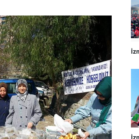
İzm
İz