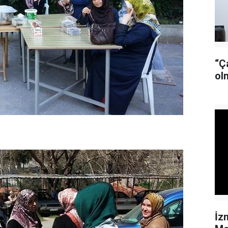
“Ç
ol
İz