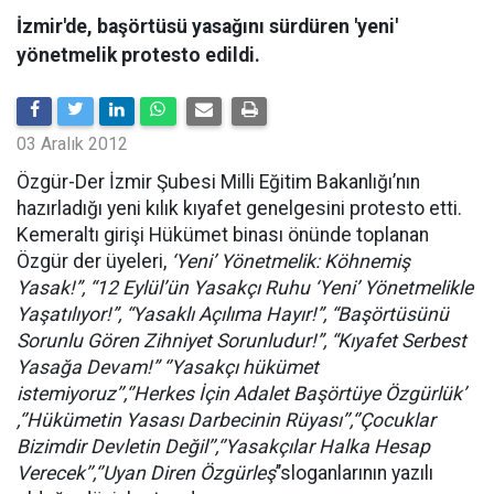
İzmir'de, başörtüsü yasağını sürdüren 'yeni'
yönetmelik protesto edildi.
03 Aralık 2012
Özgür-Der İzmir Şubesi Milli Eğitim Bakanlığı’nın
hazırladığı yeni kılık kıyafet genelgesini protesto etti.
Kemeraltı girişi Hükümet binası önünde toplanan
Özgür der üyeleri,
‘Yeni’ Yönetmelik: Köhnemiş
Yasak!”, “12 Eylül’ün Yasakçı Ruhu ‘Yeni’ Yönetmelikle
Yaşatılıyor!”, “Yasaklı Açılıma Hayır!”, “Başörtüsünü
Sorunlu Gören Zihniyet Sorunludur!”, “Kıyafet Serbest
Yasağa Devam!” ‘’Yasakçı hükümet
istemiyoruz’’,‘’Herkes İçin Adalet Başörtüye Özgürlük’
,‘’Hükümetin Yasası Darbecinin Rüyası’’,‘’Çocuklar
Bizimdir Devletin Değil’’,‘’Yasakçılar Halka Hesap
Verecek’’,‘’Uyan Diren Özgürleş
’’sloganlarının yazılı