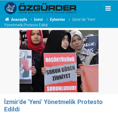
Anasayfa
İzmir
Eylemler
İzmir'de 'Yeni'
Yönetmelik Protesto Edildi
İzmir'de 'Yeni' Yönetmelik Protesto
Edildi