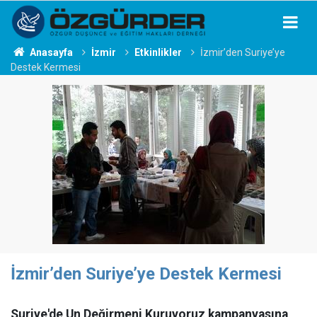
Anasayfa
İzmir
Etkinlikler
İzmir’den Suriye’ye
Destek Kermesi
İzmir’den Suriye’ye Destek Kermesi
Suriye'de Un Değirmeni Kuruyoruz kampanyasına