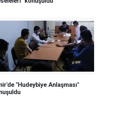
seleleri" konuşuldu
mir'de "Hudeybiye Anlaşması"
nuşuldu