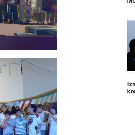
Me
İz
ko