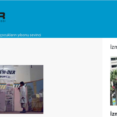
 çocukların yılsonu sevinci
İz
İzm