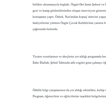
birlikte okunmasıyla başladı. Özgür-Der İzmir Şubesi ve
gezi ve kamp görüntülerinden oluşan sinevizyon göster
konuşması yaptı. Özbek, 'Kur'andan kopuş' sürecini yaşay
faaliyetlerini yürüten Özgür Çocuk Kulübü'nün yarının bü
çağrısında bulundu.
Tiyatro oyunlarının ve skeçlerin yer aldığı programda he
İlahe İllallah, Şehid Tahtında adlı ezgiler gitar çalmayı ö
Ödüllü bilgi yarışmasının da yer aldığı etkinlikte, kulüp 
Program, öğrencilere ve eğiticilerine teşekkür belgelerin