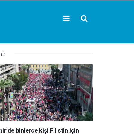
mir
ir’de binlerce kişi Filistin için