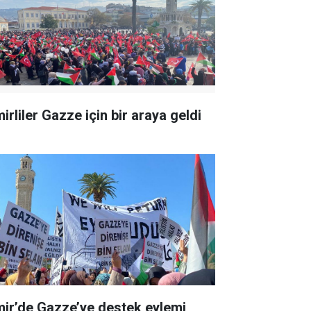
irliler Gazze için bir araya geldi
mir’de Gazze’ye destek eylemi