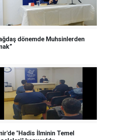
ağdaş dönemde Muhsinlerden
mak”
mir'de "Hadis İlminin Temel