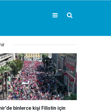
mir
ir’de binlerce kişi Filistin için