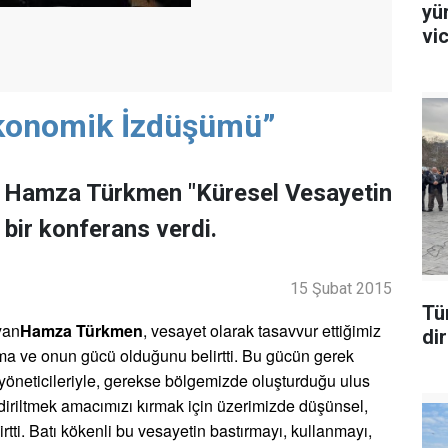
yü
vi
Ekonomik İzdüşümü”
a, Hamza Türkmen "Küresel Vesayetin
bir konferans verdi.
15 Şubat 2015
Tü
yan
Hamza Türkmen
, vesayet olarak tasavvur ettiğimiz
di
ma ve onun gücü olduğunu belirtti. Bu gücün gerek
i yöneticileriyle, gerekse bölgemizde oluşturduğu ulus
iriltmek amacımızı kırmak için üzerimizde düşünsel,
irtti. Batı kökenli bu vesayetin bastırmayı, kullanmayı,