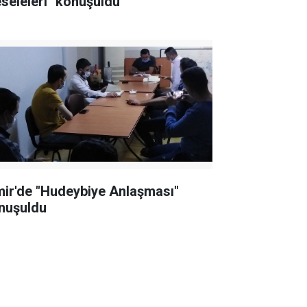
seleleri" konuşuldu
mir'de "Hudeybiye Anlaşması"
nuşuldu