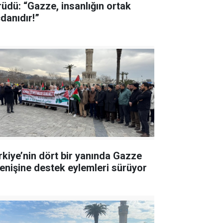
rüdü: “Gazze, insanlığın ortak
cdanıdır!”
rkiye’nin dört bir yanında Gazze
renişine destek eylemleri sürüyor