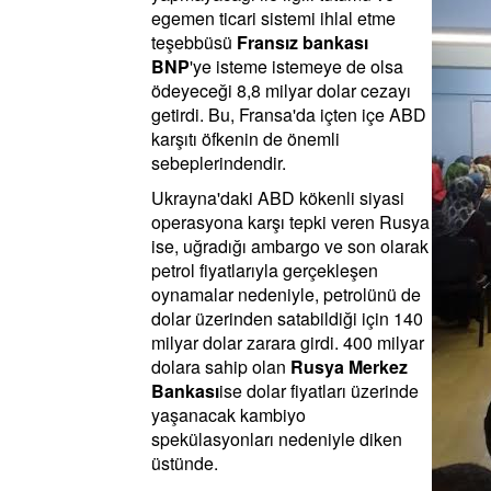
egemen ticari sistemi ihlal etme
teşebbüsü
Fransız bankası
BNP
'ye isteme istemeye de olsa
ödeyeceği 8,8 milyar dolar cezayı
getirdi. Bu, Fransa'da içten içe ABD
karşıtı öfkenin de önemli
sebeplerindendir.
Ukrayna'daki ABD kökenli siyasi
operasyona karşı tepki veren Rusya
ise, uğradığı ambargo ve son olarak
petrol fiyatlarıyla gerçekleşen
oynamalar nedeniyle, petrolünü de
dolar üzerinden satabildiği için 140
milyar dolar zarara girdi. 400 milyar
dolara sahip olan
Rusya Merkez
Bankası
ise dolar fiyatları üzerinde
yaşanacak kambiyo
spekülasyonları nedeniyle diken
üstünde.