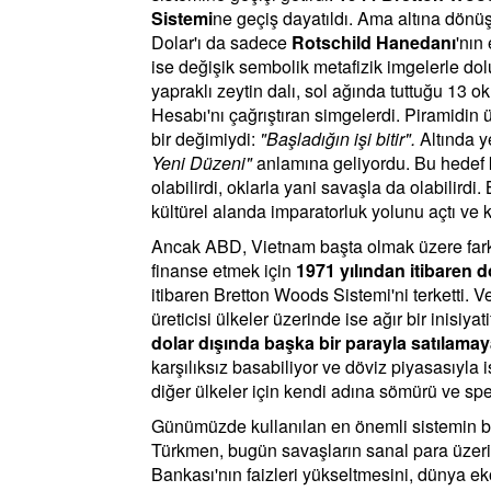
Sistemi
ne geçiş dayatıldı. Ama altına dönüştü
Dolar'ı da sadece
Rotschild Hanedanı
'nın
ise değişik sembolik metafizik imgelerle dolu
yapraklı zeytin dalı, sol ağında tuttuğu 13 
Hesabı'nı çağrıştıran simgelerdi. Piramidin
bir değimiydi:
"Başladığın işi bitir".
Altında y
Yeni Düzeni"
anlamına geliyordu. Bu hedef ka
olabilirdi, oklarla yani savaşla da olabili
kültürel alanda imparatorluk yolunu açtı ve kü
Ancak ABD, Vietnam başta olmak üzere farklı
finanse etmek için
1971 yılından itibaren 
itibaren Bretton Woods Sistemi'ni terketti. V
üreticisi ülkeler üzerinde ise ağır bir inisiyat
dolar dışında başka bir parayla satılamay
karşılıksız basabiliyor ve döviz piyasasıyla 
diğer ülkeler için kendi adına sömürü ve sp
Günümüzde kullanılan en önemli sistemin b
Türkmen, bugün savaşların sanal para üzeri
Bankası'nın faizleri yükseltmesini, dünya 