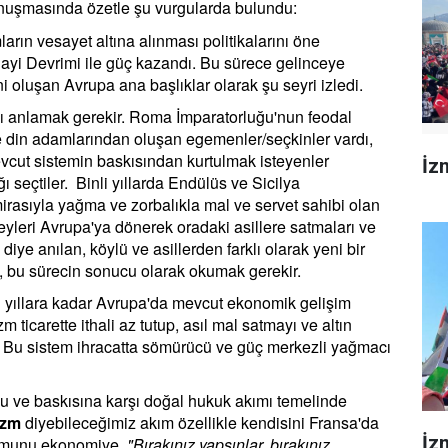
konuşmasında özetle şu vurgularda bulundu:
arın vesayet altına alınması politikalarını öne
nayi Devrimi ile güç kazandı. Bu sürece gelinceye
ni oluşan Avrupa ana başlıklar olarak şu seyri izledi.
nı anlamak gerekir. Roma İmparatorluğu'nun feodal
ve din adamlarından oluşan egemenler/seçkinler vardı,
mevcut sistemin baskısından kurtulmak isteyenler
İzm
 seçtiler. Binli yıllarda Endülüs ve Sicilya
mirasıyla yağma ve zorbalıkla mal ve servet sahibi olan
 şeyleri Avrupa'ya dönerek oradaki asillere satmaları ve
diye anılan, köylü ve asillerden farklı olarak yeni bir
ı, bu sürecin sonucu olarak okumak gerekir.
0lü yıllara kadar Avrupa'da mevcut ekonomik gelişim
m ticarette ithali az tutup, asıl mal satmayı ve altın
. Bu sistem ihracatta sömürücü ve güç merkezli yağmacı
numu ve baskısına karşı doğal hukuk akımı temelinde
izm
diyebileceğimiz akım özellikle kendisini Fransa'da
İz
tutumunu ekonomiye
"Bırakınız yapsınlar, bırakınız