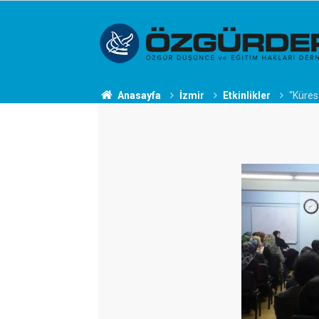
Anasayfa
İzmir
Etkinlikler
“Küres