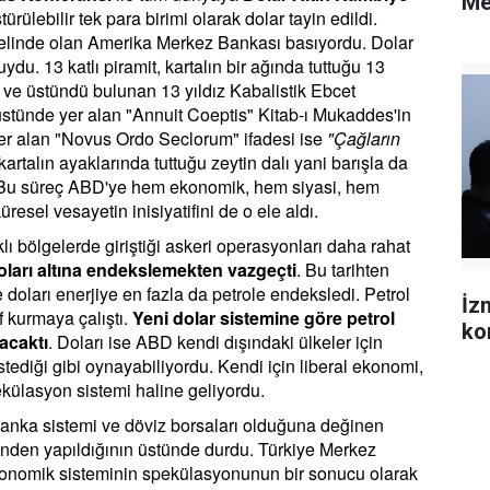
Me
rülebilir tek para birimi olarak dolar tayin edildi.
 elinde olan Amerika Merkez Bankası basıyordu. Dolar
ydu. 13 katlı piramit, kartalın bir ağında tuttuğu 13
ok ve üstündü bulunan 13 yıldız Kabalistik Ebcet
 üstünde yer alan "Annuit Coeptis" Kitab-ı Mukaddes'in
er alan "Novus Ordo Seclorum" ifadesi ise
"Çağların
rtalın ayaklarında tuttuğu zeytin dalı yani barışla da
rdi. Bu süreç ABD'ye hem ekonomik, hem siyasi, hem
resel vesayetin inisiyatifini de o ele aldı.
 bölgelerde giriştiği askeri operasyonları daha rahat
doları altına endekslemekten vazgeçti
. Bu tarihten
e doları enerjiye en fazla da petrole endeksledi. Petrol
İz
if kurmaya çalıştı.
Yeni dolar sistemine göre petrol
ko
acaktı
. Doları ise ABD kendi dışındaki ülkeler için
istediği gibi oynayabiliyordu. Kendi için liberal ekonomi,
ekülasyon sistemi haline geliyordu.
anka sistemi ve döviz borsaları olduğuna değinen
nden yapıldığının üstünde durdu. Türkiye Merkez
ekonomik sisteminin spekülasyonunun bir sonucu olarak