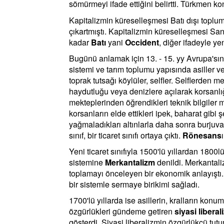
sömürmeyi ifade ettiğini belirtti. Türkmen 
Kapitalizmin küreselleşmesi Batı dışı topluml
çıkartmıştı. Kapitalizmin küreselleşmesi Sa
kadar
Batı
yani
Occident
, diğer ifadeyle ye
Bugünü anlamak için 13. - 15. yy Avrupa'sı
sistemi ve tarım toplumu yapısında asiller 
toprak tutsağı köylüler, selfler. Selflerden 
haydutluğu veya denizlere açılarak korsanlığı
mekteplerinden öğrendikleri teknik bilgiler 
korsanların elde ettikleri ipek, baharat gibi
yağmaladıkları altınlarla daha sonra burjuva 
sınıf, bir ticaret sınıfı ortaya çıktı.
Rönesans
Yeni ticaret sınıfıyla 1500'lü yıllardan 180
sistemine
Merkantalizm
denildi. Merkantaliz
toplamayı önceleyen bir ekonomik anlayıştı
bir sistemle sermaye birikimi sağladı.
1700'lü yıllarda ise asillerin, kralların ko
özgürlükleri gündeme getiren
siyasi liberal
gösterdi. Siyasi liberalizmin özgürlükçü 