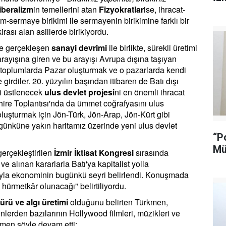
iberalizm
in temellerini atan
Fizyokratlar
ise, ihracat-
-sermaye birikimi ile sermayenin birikimine farklı bir
irası alan asillerde birikiyordu.
le gerçekleşen
sanayi devrimi
ile birlikte, sürekli üretimi
arayışına giren ve bu arayışı Avrupa dışına taşıyan
ı toplumlarda Pazar oluşturmak ve o pazarlarda kendi
girdiler. 20. yüzyılın başından itibaren de Batı dışı
ni üstlenecek
ulus devlet projesi
ni en önemli ihracat
Kahire Toplantısı'nda da ümmet coğrafyasını ulus
luşturmak için Jön-Türk, Jön-Arap, Jön-Kürt gibi
bugünküne yakın haritamız üzerinde yeni ulus devlet
“P
Mü
erçekleştirilen
İzmir İktisat Kongresi
sırasında
 alınan kararlarla Batı'ya kapitalist yolla
yla ekonominin bugünkü seyri belirlendi. Konuşmada
ürmetkâr olunacağı" belirtiliyordu.
ürü ve algı üretimi
olduğunu belirten Türkmen,
nlerden bazılarının Hollywood filmleri, müzikleri ve
kmen şöyle devam etti: