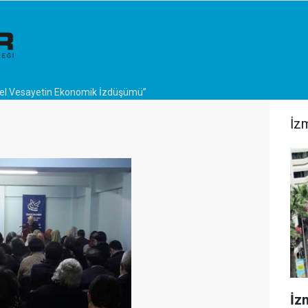
el Vesayetin Ekonomik İzdüşümü”
İz
İzm