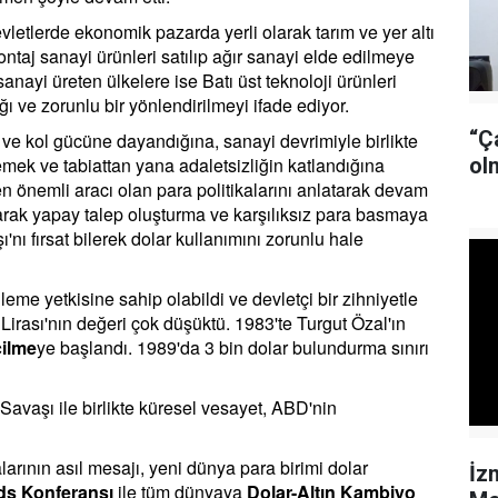
vletlerde ekonomik pazarda yerli olarak tarım ve yer altı
montaj sanayi ürünleri satılıp ağır sanayi elde edilmeye
sanayi üreten ülkelere ise Batı üst teknoloji ürünleri
ığı ve zorunlu bir yönlendirilmeyi ifade ediyor.
“Ç
 ve kol gücüne dayandığına, sanayi devrimiyle birlikte
mek ve tabiattan yana adaletsizliğin katlandığına
ol
önemli aracı olan para politikalarını anlatarak devam
arak yapay talep oluşturma ve karşılıksız para basmaya
'nı fırsat bilerek dolar kullanımını zorunlu hale
eme yetkisine sahip olabildi ve devletçi bir zihniyetle
k Lirası'nın değeri çok düşüktü. 1983'te Turgut Özal'ın
çilme
ye başlandı. 1989'da 3 bin dolar bulundurma sınırı
Savaşı ile birlikte küresel vesayet, ABD'nin
rının asıl mesajı, yeni dünya para birimi dolar
İz
ds Konferansı
ile tüm dünyaya
Dolar-Altın Kambiyo