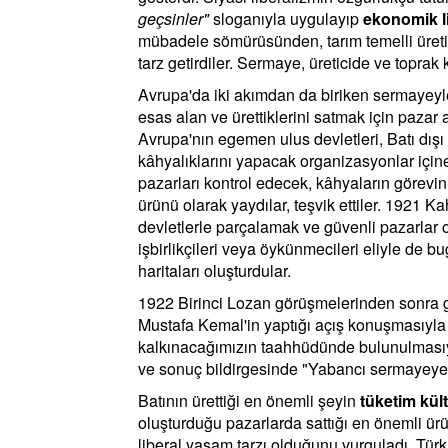
geçsinler"
sloganıyla uygulayıp
ekonomik l
mübadele sömürüsünden, tarım temelli üretim
tarz getirdiler. Sermaye, üreticide ve toprak k
Avrupa'da iki akımdan da biriken sermayey
esas alan ve ürettiklerini satmak için pazar 
Avrupa'nın egemen ulus devletleri, Batı dış
kâhyalıklarını yapacak organizasyonlar içine 
pazarları kontrol edecek, kâhyaların görevi
ürünü olarak yaydılar, teşvik ettiler. 1921 
devletlerle parçalamak ve güvenli pazarlar o
işbirlikçileri veya öykünmecileri eliyle de 
haritaları oluşturdular.
1922 Birinci Lozan görüşmelerinden sonra g
Mustafa Kemal'in yaptığı açış konuşmasıyla ve
kalkınacağımızın taahhüdünde bulunulması
ve sonuç bildirgesinde "Yabancı sermayeye h
Batının ürettiği en önemli şeyin
tüketim kült
oluşturduğu pazarlarda sattığı en önemli ürü
liberal yaşam tarzı olduğunu vurguladı. Tür