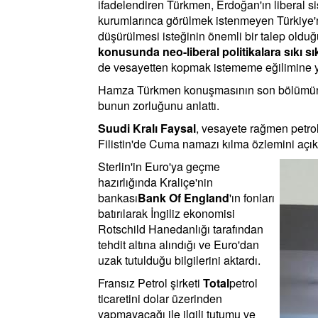
ifadelendiren Türkmen, Erdoğan'ın liberal si
kurumlarınca görülmek istenmeyen Türkiye'n
düşürülmesi isteğinin önemli bir talep olduğu
konusunda neo-liberal politikalara sıkı sı
de vesayetten kopmak istememe eğilimine ya
Hamza Türkmen konuşmasının son bölümünde
bunun zorluğunu anlattı.
Suudi Kralı Faysal
, vesayete rağmen petrol 
Filistin'de Cuma namazı kılma özlemini açıkl
Sterlin'in Euro'ya geçme
hazırlığında Kraliçe'nin
bankası
Bank Of England
'ın fonları
batırılarak İngiliz ekonomisi
Rotschild Hanedanlığı tarafından
tehdit altına alındığı ve Euro'dan
uzak tutulduğu bilgilerini aktardı.
Fransız Petrol şirketi
Total
petrol
ticaretini dolar üzerinden
yapmayacağı ile ilgili tutumu ve