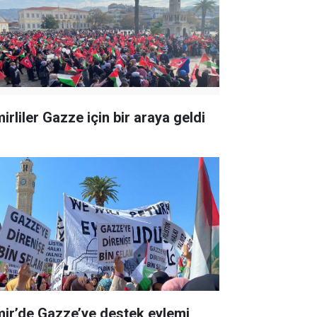
irliler Gazze için bir araya geldi
mir’de Gazze’ye destek eylemi