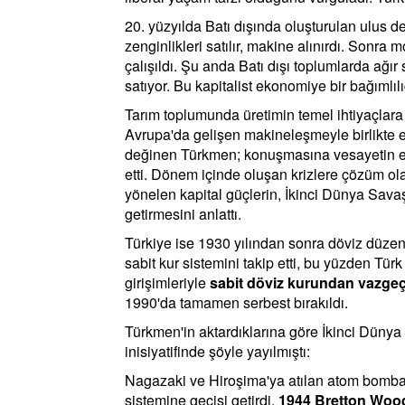
20. yüzyılda Batı dışında oluşturulan ulus de
zenginlikleri satılır, makine alınırdı. Sonra 
çalışıldı. Şu anda Batı dışı toplumlarda ağır 
satıyor. Bu kapitalist ekonomiye bir bağımlıl
Tarım toplumunda üretimin temel ihtiyaçlara
Avrupa'da gelişen makineleşmeyle birlikte e
değinen Türkmen; konuşmasına vesayetin en 
etti. Dönem içinde oluşan krizlere çözüm ol
yönelen kapital güçlerin, İkinci Dünya Savaşı
getirmesini anlattı.
Türkiye ise 1930 yılından sonra döviz düzenl
sabit kur sistemini takip etti, bu yüzden Tür
girişimleriyle
sabit döviz kurundan vazge
1990'da tamamen serbest bırakıldı.
Türkmen'in aktardıklarına göre İkinci Dünya 
inisiyatifinde şöyle yayılmıştı:
Nagazaki ve Hiroşima'ya atılan atom bombala
sistemine geçişi getirdi.
1944 Bretton Woo