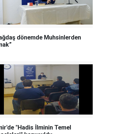
ağdaş dönemde Muhsinlerden
mak”
mir'de "Hadis İlminin Temel