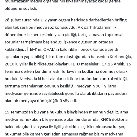
muhafazakâr medya organlarının kıyaslanmayacak kadar geride
olduğunu söyledi.
28 şubat sürecinde 1-2 yayın organı haricinde darbecilerden brifing
alan tek sesli bir medya söz konusuydu. AK parti iktidarının ilk
döneminde ise her kesimin yazıp çizdiği, tartışılamayan toplumsal
sorunlar tartışılmaya başlandığı, işkence olgusunun ortadan
kaldırıldığı, JİTEM' in, OHAL' in kaldırıldığı, birçok konuda çeşitli
açılımların yapılabildiği bir ortam oluştuğundan bahseden Kurbanoğlu,
2010'lu yıllar ile birlikte gezi olayları, FETÖ meseleleri, 17-25 Aralık, 15
Temmuz derken kendimizi eski Türkiye'nin kodlarına dönmüş olarak
bulduk. Medyada ki belli alanların iktidar tarafından kontrol edildiği,
tartışma ortamlarının önünün kesildiği, medyanın 90'lı yılların
medyasını gerisinde sayılabilecek gönüllü olarak iktidarın payandası
olan bir medyaya dönüştüğünü söyledi.
15 Temmuzdan bu yana hukukun işleyişinden memnun değiliz, ama
medyamız hukukun bile gerisinde olan bir durumda. KHK'lı doktorlar
hakkında çıkartılan yasa ile ilgili çok ciddi eleştiriler olmasına karşın,
hükümet bile kısmen geri adım atmasına rağmen bizim medyanın