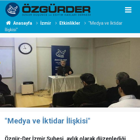
Anasayfa
İzmir
Etkinlikler
"Medya ve İktidar
İlişkisi"
"Medya ve İktidar İlişkisi"
Özgür-Der İzmir Şubesi, aylık olarak düzenlediği