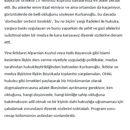
Başka bir örnekte 15 Temmuz köprüsü davalarında 44 asker beraat
etti. Bu askerler emre itaat etmiyor ve ama ortamdan da kaçamıyor,
görüntülerde de belli olduğunu söyleyen Kurbanoğlu, bu davada
'
darbeciler serbest bırakıldı', 'bu ne biçim'
yargı ifadeleri ile hukuka,
yargıya baskı uygulayan ve bunu yaparken de şehit ve gazi ailelerini
suiistimal eden bir medya ile karşı karşıyayız diyerek sözlerine devam
etti.
Yine iktidarın Alparslan Kuytul veya Halis Bayancuk gibi İslami
kesimlere ilişkin ders verme niyetiyle uyguladığı politikalar, medya
tarafından hukukileştirildiğinden bahseden Kurbanoğlu, İktidar ve
medya ilişkisine ilişkin Büyükada toplantısı yargılamaları, OHAL
hukuku gibi örnekleri paylaşarak biz Müslümanlar olarak
dogmalaştırırcasına adalet ilkesinden ayrılmamız gerekiyor, kim
olduğuna, hangi düşüncede, hangi kimliğe sahip olduğuna
bakılmaksızın adil olmak ve bir kişinin dahi haksızlığa uğramaması için
çabalamak zorundayız diyerek sözlerini noktaladı. Program soru-
cevap bölümünün ardından sonlandırıldı.