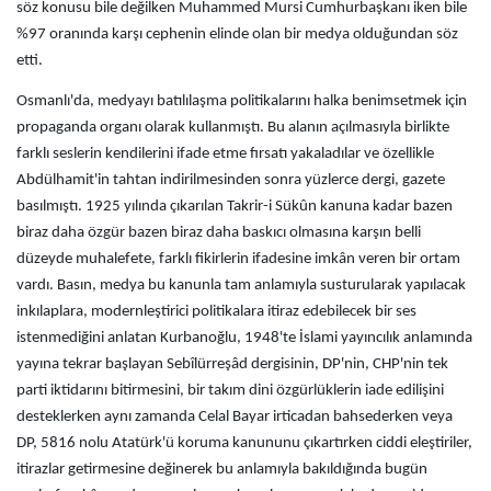
söz konusu bile değilken Muhammed Mursi Cumhurbaşkanı iken bile
%97 oranında karşı cephenin elinde olan bir medya olduğundan söz
etti.
Osmanlı'da, medyayı batılılaşma politikalarını halka benimsetmek için
propaganda organı olarak kullanmıştı. Bu alanın açılmasıyla birlikte
farklı seslerin kendilerini ifade etme fırsatı yakaladılar ve özellikle
Abdülhamit'in tahtan indirilmesinden sonra yüzlerce dergi, gazete
basılmıştı. 1925 yılında çıkarılan Takrir-i Sükûn kanuna kadar bazen
biraz daha özgür bazen biraz daha baskıcı olmasına karşın belli
düzeyde muhalefete, farklı fikirlerin ifadesine imkân veren bir ortam
vardı. Basın, medya bu kanunla tam anlamıyla susturularak yapılacak
inkılaplara, modernleştirici politikalara itiraz edebilecek bir ses
istenmediğini anlatan Kurbanoğlu, 1948'te İslami yayıncılık anlamında
yayına tekrar başlayan Sebîlürreşâd dergisinin, DP'nin, CHP'nin tek
parti iktidarını bitirmesini, bir takım dini özgürlüklerin iade edilişini
desteklerken aynı zamanda Celal Bayar irticadan bahsederken veya
DP, 5816 nolu Atatürk'ü koruma kanununu çıkartırken ciddi eleştiriler,
itirazlar getirmesine değinerek bu anlamıyla bakıldığında bugün