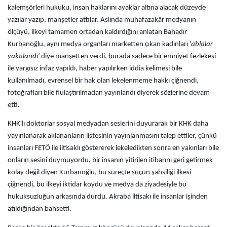
kalemşörleri hukuku, insan haklarını ayaklar altına alacak düzeyde
yazılar yazıp, manşetler attılar. Aslında muhafazakâr medyanın
ölçüyü, ilkeyi tamamen ortadan kaldırdığını anlatan Bahadır
Kurbanoğlu, aynı medya organları marketten çıkan kadınları '
ablalar
yakalandı'
diye manşetten verdi, burada sadece bir emniyet fezlekesi
ile yargısız infaz yapıldı, haber yapılırken iddia kelimesi bile
kullanılmadı, evrensel bir hak olan lekelenmeme hakkı çiğnendi,
fotoğrafları bile flulaştırılmadan yayınlandı diyerek sözlerine devam
etti.
KHK'lı doktorlar sosyal medyadan seslerini duyurarak bir KHK daha
yayınlanarak aklananların listesinin yayınlanmasını talep ettiler, çünkü
insanları FETÖ ile iltisaklı göstererek lekeledikten sonra en yakınları bile
onların sesini duymuyordu, bir insanın yitirilen itibarını geri getirmek
kolay değil diyen Kurbanoğlu, bu süreçte suçun şahsiliği ilkesi
çiğnendi, bu ilkeyi iktidar koydu ve medya da ziyadesiyle bu
hukuksuzluğun arkasında durdu. Akraba iltisakı ile insanlar işinden
atıldığından bahsetti.