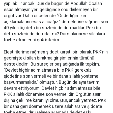
yapılabilir ancak. Dün de bugün de Abdullah Öcalan’ı
esas almayan yeri geldiğinde onu dinlemeyen bir
örgüt var. Daha önceleri de “Önderliğimizin
açıklamalarını esas alacağız.” demelerine rağmen son
40 yılda üç defa bu sözlerinde durmadılar. Peki bu
defa sözlerinde dururlar mı? Durmalarını ve silahlara
tövbe etmelerini çok isterim.
Eleştirilerime rağmen şiddet karşıtı biri olarak, PKK’nin
geçmişteki silah bırakma girişimlerinin tümünü
destekledim. Bu süreçler başladığında ilk tepkim,
“Devlet hiçbir adım atmasa bile PKK gereksiz
şiddetine son vermeli ve bir daha silahlı yönteme
başvurmamalıdır.” olmuştur. Bugün de aynı tavrımı
devam ettiriyorum. Devlet hiçbir adım atmasa bile
PKK silahlı dönemine son vermelidir. Örgütün sınır
dışına çekilme kararı iyi olmuştur, ancak yetmez. PKK
bir daha geri dönmemek üzere silahlara ve şiddete
tövbe etmelidir. Gelinen aşamada devlet eski