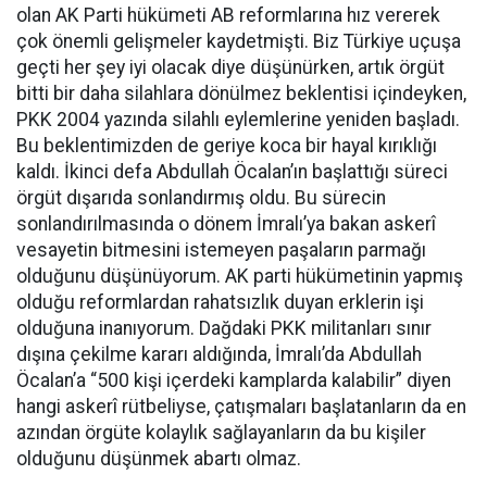
olan AK Parti hükümeti AB reformlarına hız vererek
çok önemli gelişmeler kaydetmişti. Biz Türkiye uçuşa
geçti her şey iyi olacak diye düşünürken, artık örgüt
bitti bir daha silahlara dönülmez beklentisi içindeyken,
PKK 2004 yazında silahlı eylemlerine yeniden başladı.
Bu beklentimizden de geriye koca bir hayal kırıklığı
kaldı. İkinci defa Abdullah Öcalan’ın başlattığı süreci
örgüt dışarıda sonlandırmış oldu. Bu sürecin
sonlandırılmasında o dönem İmralı’ya bakan askerî
vesayetin bitmesini istemeyen paşaların parmağı
olduğunu düşünüyorum. AK parti hükümetinin yapmış
olduğu reformlardan rahatsızlık duyan erklerin işi
olduğuna inanıyorum. Dağdaki PKK militanları sınır
dışına çekilme kararı aldığında, İmralı’da Abdullah
Öcalan’a “500 kişi içerdeki kamplarda kalabilir” diyen
hangi askerî rütbeliyse, çatışmaları başlatanların da en
azından örgüte kolaylık sağlayanların da bu kişiler
olduğunu düşünmek abartı olmaz.