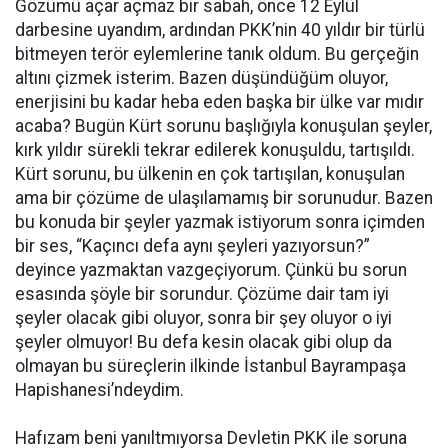
Gözümü açar açmaz bir sabah, önce 12 Eylül
darbesine uyandım, ardından PKK’nin 40 yıldır bir türlü
bitmeyen terör eylemlerine tanık oldum. Bu gerçeğin
altını çizmek isterim. Bazen düşündüğüm oluyor,
enerjisini bu kadar heba eden başka bir ülke var mıdır
acaba? Bugün Kürt sorunu başlığıyla konuşulan şeyler,
kırk yıldır sürekli tekrar edilerek konuşuldu, tartışıldı.
Kürt sorunu, bu ülkenin en çok tartışılan, konuşulan
ama bir çözüme de ulaşılamamış bir sorunudur. Bazen
bu konuda bir şeyler yazmak istiyorum sonra içimden
bir ses, “Kaçıncı defa aynı şeyleri yazıyorsun?”
deyince yazmaktan vazgeçiyorum. Çünkü bu sorun
esasında şöyle bir sorundur. Çözüme dair tam iyi
şeyler olacak gibi oluyor, sonra bir şey oluyor o iyi
şeyler olmuyor! Bu defa kesin olacak gibi olup da
olmayan bu süreçlerin ilkinde İstanbul Bayrampaşa
Hapishanesi’ndeydim.
Hafızam beni yanıltmıyorsa Devletin PKK ile soruna