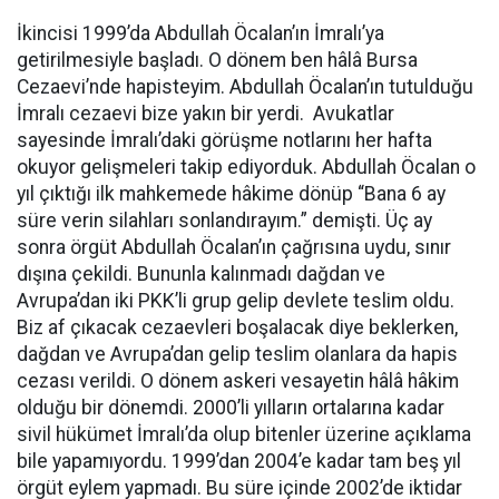
İkincisi 1999’da Abdullah Öcalan’ın İmralı’ya
getirilmesiyle başladı. O dönem ben hâlâ Bursa
Cezaevi’nde hapisteyim. Abdullah Öcalan’ın tutulduğu
İmralı cezaevi bize yakın bir yerdi. Avukatlar
sayesinde İmralı’daki görüşme notlarını her hafta
okuyor gelişmeleri takip ediyorduk. Abdullah Öcalan o
yıl çıktığı ilk mahkemede hâkime dönüp “Bana 6 ay
süre verin silahları sonlandırayım.” demişti. Üç ay
sonra örgüt Abdullah Öcalan’ın çağrısına uydu, sınır
dışına çekildi. Bununla kalınmadı dağdan ve
Avrupa’dan iki PKK’li grup gelip devlete teslim oldu.
Biz af çıkacak cezaevleri boşalacak diye beklerken,
dağdan ve Avrupa’dan gelip teslim olanlara da hapis
cezası verildi. O dönem askeri vesayetin hâlâ hâkim
olduğu bir dönemdi. 2000’li yılların ortalarına kadar
sivil hükümet İmralı’da olup bitenler üzerine açıklama
bile yapamıyordu. 1999’dan 2004’e kadar tam beş yıl
örgüt eylem yapmadı. Bu süre içinde 2002’de iktidar