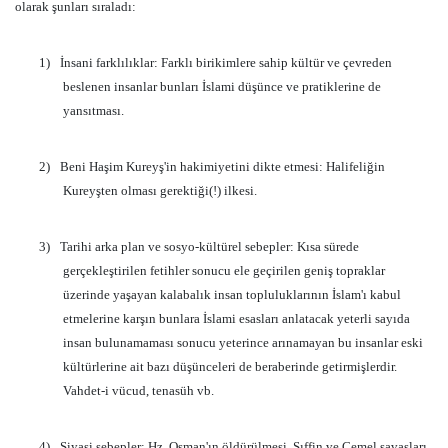
olarak şunları sıraladı:
1)
İnsani farklılıklar: Farklı birikimlere sahip kültür ve çevreden
beslenen insanlar bunları İslami düşünce ve pratiklerine de
yansıtması.
2)
Beni Haşim Kureyş'in hakimiyetini dikte etmesi: Halifeliğin
Kureyşten olması gerektiği(!) ilkesi.
3)
Tarihi arka plan ve sosyo-kültürel sebepler: Kısa sürede
gerçekleştirilen fetihler sonucu ele geçirilen geniş topraklar
üzerinde yaşayan kalabalık insan topluluklarının İslam'ı kabul
etmelerine karşın bunlara İslami esasları anlatacak yeterli sayıda
insan bulunamaması sonucu yeterince arınamayan bu insanlar eski
kültürlerine ait bazı düşünceleri de beraberinde getirmişlerdir.
Vahdet-i vücud, tenasüh vb.
4)
Siyasi sebepler: Hz. Osman'ın öldürülmesi, Sıffin ve Cemel savaşları