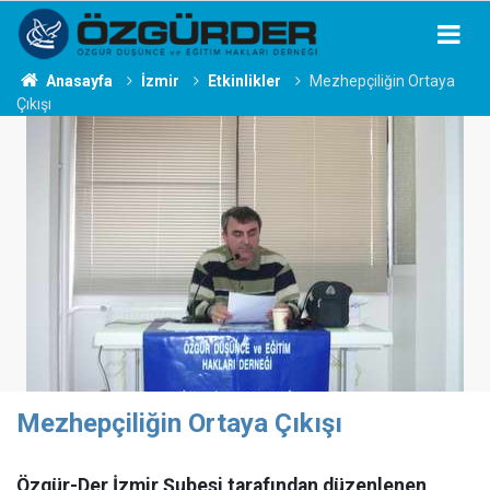
Anasayfa
İzmir
Etkinlikler
Mezhepçiliğin Ortaya
Çıkışı
Mezhepçiliğin Ortaya Çıkışı
Özgür-Der İzmir Şubesi tarafından düzenlenen