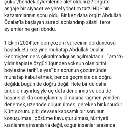
çukur/hendek eylemlerine alet oldunuz? Örgüte
angaje bir siyaset ve yerel yönetim tarzı HDP’nin
kazanımlarının sonu oldu. Bir kez daha örgüt Abdullah
Öcalan’la başlayan süreci sonlandırıp silahlı terör
eylemlerine geri döndü.
1 Ekim 2024’ten beri çözüm sürecinin dördüncüsü
başladı. Bu kez yine muhatap Abdullah Öcalan.
Geçmişten ders çıkarılmadığı anlaşılmaktadır. Tam 26
yıldır hapiste özgürlüğünden yoksun olan birini
böylesine tarihî, siyasî bir sorunun çözümünde
muhatap kabul etmek, bence geçmişte de doğru
değildi, bugün de doğru değil. Hele bir de daha
önceleri aynı kişiyle üç defa denenmiş ve üçü de
başarısızlıkla sonuçlanmış olmasına rağmen yeniden
denemek, üzerinde düşünülmesi gereken bir konudur.
Kürt sorunu gibi devasa kapsamlı bir sorunun
konuşulması, çözüme kavuşturulması, hürriyeti
kısıtlanmış insanlarla değil, özgür insanlar arasında