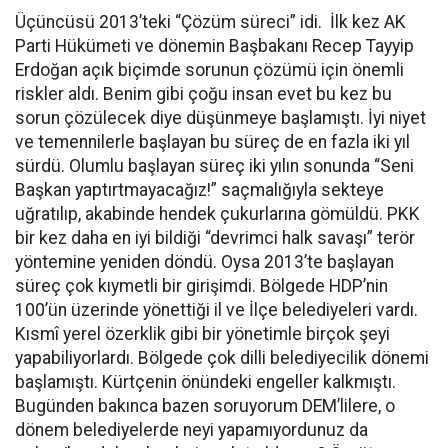
Üçüncüsü 2013’teki “Çözüm süreci” idi. İlk kez AK
Parti Hükümeti ve dönemin Başbakanı Recep Tayyip
Erdoğan açık biçimde sorunun çözümü için önemli
riskler aldı. Benim gibi çoğu insan evet bu kez bu
sorun çözülecek diye düşünmeye başlamıştı. İyi niyet
ve temennilerle başlayan bu süreç de en fazla iki yıl
sürdü. Olumlu başlayan süreç iki yılın sonunda “Seni
Başkan yaptırtmayacağız!” saçmalığıyla sekteye
uğratılıp, akabinde hendek çukurlarına gömüldü. PKK
bir kez daha en iyi bildiği “devrimci halk savaşı” terör
yöntemine yeniden döndü. Oysa 2013’te başlayan
süreç çok kıymetli bir girişimdi. Bölgede HDP’nin
100’ün üzerinde yönettiği il ve İlçe belediyeleri vardı.
Kısmî yerel özerklik gibi bir yönetimle birçok şeyi
yapabiliyorlardı. Bölgede çok dilli belediyecilik dönemi
başlamıştı. Kürtçenin önündeki engeller kalkmıştı.
Bugünden bakınca bazen soruyorum DEM’lilere, o
dönem belediyelerde neyi yapamıyordunuz da