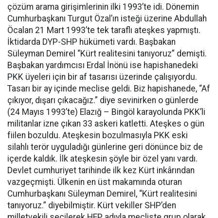
çözüm arama girişimlerinin ilki 1993’te idi. Dönemin
Cumhurbaşkanı Turgut Özal’ın isteği üzerine Abdullah
Öcalan 21 Mart 1993’te tek taraflı ateşkes yapmıştı.
İktidarda DYP-SHP hükümeti vardı. Başbakan
Süleyman Demirel “Kürt realitesini tanıyoruz” demişti.
Başbakan yardımcısı Erdal İnönü ise hapishanedeki
PKK üyeleri için bir af tasarısı üzerinde çalışıyordu.
Tasarı bir ay içinde meclise geldi. Biz hapishanede, “Af
çıkıyor, dışarı çıkacağız.” diye sevinirken o günlerde
(24 Mayıs 1993’te) Elazığ – Bingöl karayolunda PKK’li
militanlar izne çıkan 33 askeri katletti. Ateşkes o gün
fiilen bozuldu. Ateşkesin bozulmasıyla PKK eski
silahlı terör uyguladığı günlerine geri dönünce biz de
içerde kaldık. İlk ateşkesin şöyle bir özel yanı vardı.
Devlet cumhuriyet tarihinde ilk kez Kürt inkârından
vazgeçmişti. Ülkenin en üst makamında oturan
Cumhurbaşkanı Süleyman Demirel, “Kürt realitesini
tanıyoruz.” diyebilmiştir. Kürt vekiller SHP’den
milletvekili seçilerek HEP adıyla mecliste grup olarak