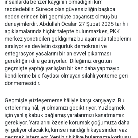
insanlarda benzer kaygının olmadığını kim
reddedebilir. Sürece olan güvensizliğin başlıca
nedenlerinden biri geçmişte başarısız olmuş bu
deneyimlerdir. Abdullah Öcalan 27 Şubat 2025 tarihli
açıklamalarında hiçbir talepte bulunmazken, PKK
merkez yöneticileri geldiğimiz bu aşamada taleplerini
sıralıyor ve devletin özgürlük demokrasi ve
entegrasyon yasalarını bir an evvel çıkarması
gerektiğini dile getiriyorlar. Dileğimiz örgütün
geçmişte yaptığı yanlışları bir kez daha yapmayıp
kendilerine bile faydası olmayan silahlı yönteme geri
dönmemesidir.
Geçmişle yüzleşememe hâliyle karşı karşıyayız. Bu
ertelenmiş hâl, iyi olmamızı geciktiriyor. Yüzleşmek
için yanlış kabuk bağlamış yaralarımızı kanatmamız
gerekiyor. Yaralarını özenle korumak çoğumuza daha
iyi geliyor olacak ki, kimse inandığı hikayesinden vaz
geçmek istemiyor. Yeni bir hikâye bulamama korkusu