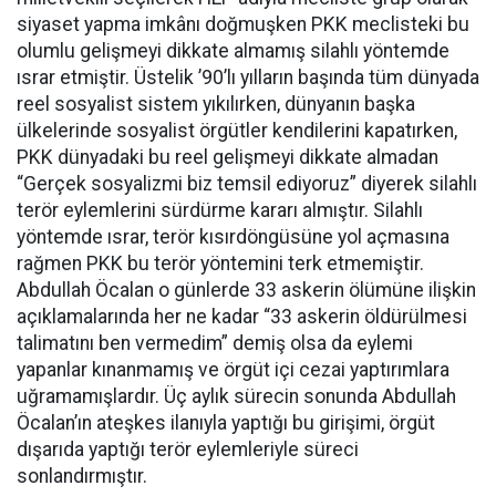
siyaset yapma imkânı doğmuşken PKK meclisteki bu
olumlu gelişmeyi dikkate almamış silahlı yöntemde
ısrar etmiştir. Üstelik ’90’lı yılların başında tüm dünyada
reel sosyalist sistem yıkılırken, dünyanın başka
ülkelerinde sosyalist örgütler kendilerini kapatırken,
PKK dünyadaki bu reel gelişmeyi dikkate almadan
“Gerçek sosyalizmi biz temsil ediyoruz” diyerek silahlı
terör eylemlerini sürdürme kararı almıştır. Silahlı
yöntemde ısrar, terör kısırdöngüsüne yol açmasına
rağmen PKK bu terör yöntemini terk etmemiştir.
Abdullah Öcalan o günlerde 33 askerin ölümüne ilişkin
açıklamalarında her ne kadar “33 askerin öldürülmesi
talimatını ben vermedim” demiş olsa da eylemi
yapanlar kınanmamış ve örgüt içi cezai yaptırımlara
uğramamışlardır. Üç aylık sürecin sonunda Abdullah
Öcalan’ın ateşkes ilanıyla yaptığı bu girişimi, örgüt
dışarıda yaptığı terör eylemleriyle süreci
sonlandırmıştır.