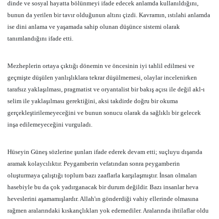
dinde ve sosyal hayatta bölünmeyi ifade edecek anlamda kullanıldığını,
bunun da yerilen bir tavır olduğunun altını çizdi. Kavramın, ıstılahi anlamda
ise dini anlama ve yaşamada sahip olunan düşünce sistemi olarak
tanımlandığını ifade etti.
Mezheplerin ortaya çıktığı dönemin ve öncesinin iyi tahlil edilmesi ve
geçmişte düşülen yanlışlıklara tekrar düşülmemesi, olaylar incelenirken
tarafsız yaklaşılması, pragmatist ve oryantalist bir bakış açısı ile değil akl-ı
selim ile yaklaşılması gerektiğini, aksi takdirde doğru bir okuma
gerçekleştirilemeyeceğini ve bunun sonucu olarak da sağlıklı bir gelecek
inşa edilemeyeceğini vurguladı.
Hüseyin Güneş sözlerine şunları ifade ederek devam etti; suçluyu dışarıda
aramak kolaycılıktır. Peygamberin vefatından sonra peygamberin
oluşturmaya çalıştığı toplum bazı zaaflarla karşılaşmıştır. İnsan olmaları
hasebiyle bu da çok yadırganacak bir durum değildir. Bazı insanlar heva
heveslerini aşamamışlardır. Allah'ın gönderdiği vahiy ellerinde olmasına
rağmen aralarındaki kıskançlıkları yok edemediler. Aralarında ihtilaflar oldu