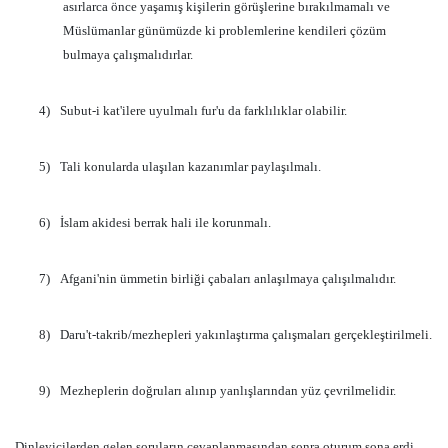
asırlarca önce yaşamış kişilerin görüşlerine bırakılmamalı ve
Müslümanlar günümüzde ki problemlerine kendileri çözüm
bulmaya çalışmalıdırlar.
4)
Subut-i kat'ilere uyulmalı fur'u da farklılıklar olabilir.
5)
Tali konularda ulaşılan kazanımlar paylaşılmalı.
6)
İslam akidesi berrak hali ile korunmalı.
7)
Afgani'nin ümmetin birliği çabaları anlaşılmaya çalışılmalıdır.
8)
Daru't-takrib/mezhepleri yakınlaştırma çalışmaları gerçekleştirilmeli.
9)
Mezheplerin doğruları alınıp yanlışlarından yüz çevrilmelidir.
Dinleyicilerden gelen soruların cevaplanmasından sonra oturum sona erdi.