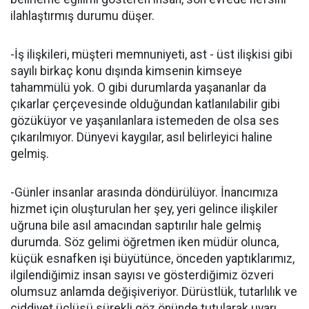
ilahlaştırmış durumu düşer.
-İş ilişkileri, müşteri memnuniyeti, ast - üst ilişkisi gibi
sayılı birkaç konu dışında kimsenin kimseye
tahammülü yok. O gibi durumlarda yaşananlar da
çıkarlar çerçevesinde olduğundan katlanılabilir gibi
gözüküyor ve yaşanılanlara istemeden de olsa ses
çıkarılmıyor. Dünyevi kaygılar, asıl belirleyici haline
gelmiş.
-Günler insanlar arasında döndürülüyor. İnancımıza
hizmet için oluşturulan her şey, yeri gelince ilişkiler
uğruna bile asıl amacından saptırılır hale gelmiş
durumda. Söz gelimi öğretmen iken müdür olunca,
küçük esnafken işi büyütünce, önceden yaptıklarımız,
ilgilendiğimiz insan sayısı ve gösterdiğimiz özveri
olumsuz anlamda değişiveriyor. Dürüstlük, tutarlılık ve
ciddiyet üçlüsü sürekli göz önünde tutularak uyarı