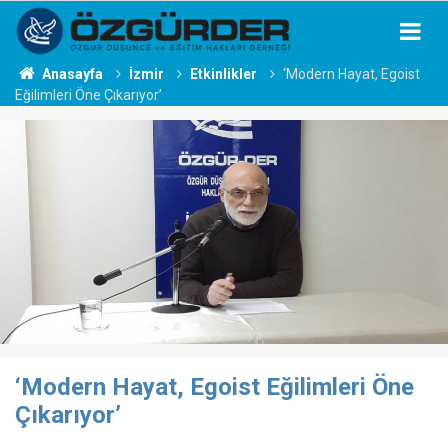
Anasayfa
İzmir
Etkinlikler
‘Modern Hayat, Egoist
Eğilimleri Öne Çıkarıyor’
‘Modern Hayat, Egoist Eğilimleri Öne
Çıkarıyor’