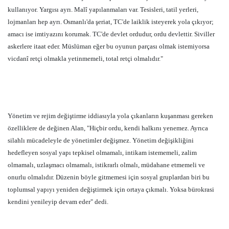
kullanıyor. Yargısı ayrı. Malî yapılanmaları var. Tesisleri, tatil yerleri,
lojmanları hep ayrı. Osmanlı'da şeriat, TC'de laiklik isteyerek yola çıkıyor;
amacı ise imtiyazını korumak. TC'de devlet ordudur, ordu devlettir. Siviller
askerlere itaat eder. Müslüman eğer bu oyunun parçası olmak istemiyorsa
vicdanî retçi olmakla yetinmemeli, total retçi olmalıdır."
Yönetim ve rejim değiştirme iddiasıyla yola çıkanların kuşanması gereken
özelliklere de değinen Alan, "Hiçbir ordu, kendi halkını yenemez. Ayrıca
silahlı mücadeleyle de yönetimler değişmez. Yönetim değişikliğini
hedefleyen sosyal yapı tepkisel olmamalı, intikam istememeli, zalim
olmamalı, uzlaşmacı olmamalı, istikrarlı olmalı, müdahane etmemeli ve
onurlu olmalıdır. Düzenin böyle gitmemesi için sosyal gruplardan biri bu
toplumsal yapıyı yeniden değiştirmek için ortaya çıkmalı. Yoksa bürokrasi
kendini yenileyip devam eder" dedi.