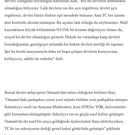
devleti olduğunu söylediğini hatırlatan Alan, "Biz bu devletin demokratik
olmadığını biliyoruz. Laik devlette ise din ayrı örgütlenir, devlet ayrı
örgütlenir; devlet bütün dinlere eşit mesafede bulunur. Ama TC her zaman
dini kontrolü altında tutmuştur. Bu açıdan laik olduğu da söylenemez. Malî
kaynakların büyük bölümünün %15'lik bir kesime dağıtılıyor olması da,
sosyal bir devlet olmadığını gösterir. Hukuk ise vatandaşa karşı devleti
koruduğundan, genelgeçer anlamda bir hukuk devleti niteliği de taşımaz.
İşte bu kendi anayasasıyla daha en başta çelişen devletin koruyucusu,
kollayıcısı, sahibi ise ordudur" dedi.
Kutsal devlet anlayışının Osmanlı'dan miras olduğunu belirten Alan,
"Osmanlı'daki padişahın yerini yeni rejimle birlikte yeni padişahlar almıştır.
Kalemiyye sınıfı ise Anayasa Mahkemesi, kimi STK'ler, YÖK, üniversiteler
gibi kurumlara dönüşmüştür. Askeriyye ise en güçlü sınıf haline gelmiştir.
Osmanlı'da iki sınıf bir araya geldiğinde üçüncüsünü ikna edebiliyorken,
TC'de ise askeriyenin dediği genel kabul görür hale gelmiştir" şeklinde