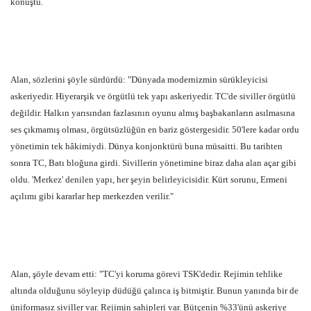
konuştu.
Alan, sözlerini şöyle sürdürdü: "Dünyada modernizmin sürükleyicisi
askeriyedir. Hiyerarşik ve örgütlü tek yapı askeriyedir. TC'de siviller örgütlü
değildir. Halkın yarısından fazlasının oyunu almış başbakanların asılmasına
ses çıkmamış olması, örgütsüzlüğün en bariz göstergesidir. 50'lere kadar ordu
yönetimin tek hâkimiydi. Dünya konjonktürü buna müsaitti. Bu tarihten
sonra TC, Batı bloğuna girdi. Sivillerin yönetimine biraz daha alan açar gibi
oldu. 'Merkez' denilen yapı, her şeyin belirleyicisidir. Kürt sorunu, Ermeni
açılımı gibi kararlar hep merkezden verilir."
Alan, şöyle devam etti: "TC'yi koruma görevi TSK'dedir. Rejimin tehlike
altında olduğunu söyleyip düdüğü çalınca iş bitmiştir. Bunun yanında bir de
üniformasız siviller var. Rejimin sahipleri var. Bütçenin %33'ünü askeriye