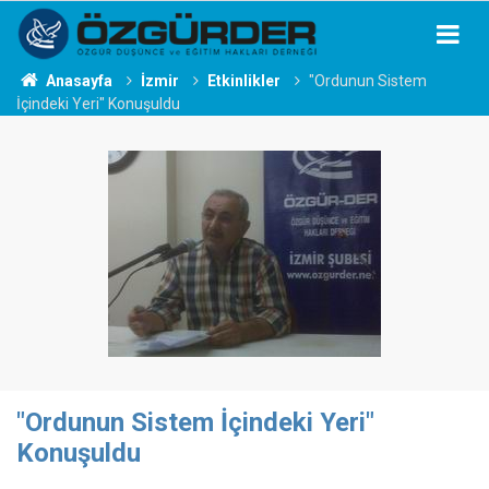
Anasayfa
İzmir
Etkinlikler
"Ordunun Sistem
İçindeki Yeri" Konuşuldu
"Ordunun Sistem İçindeki Yeri"
Konuşuldu