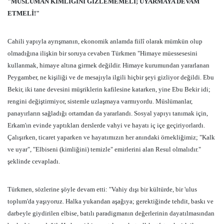
"MÜSLÜMAN KİMLİĞİNİ GİZLEMEMELİ; UYARMAYA DEVAM
ETMELİ!"
Cahili yapıyla ayrışmanın, ekonomik anlamda fiilî olarak mümkün olup
olmadığına ilişkin bir soruya cevaben Türkmen "Himaye müessesesini
kullanmak, himaye altına girmek değildir. Himaye kurumundan yararlanan
Peygamber, ne kişiliği ve de mesajıyla ilgili hiçbir şeyi gizliyor değildi. Ebu
Bekir, iki tane devesini müşriklerin kafilesine katarken, yine Ebu Bekir idi;
rengini değiştirmiyor, sistemle uzlaşmaya varmıyordu. Müslümanlar,
panayırların sağladığı ortamdan da yararlandı. Sosyal yapıyı tanımak için,
Erkam'ın evinde yaptıkları derslerde vahyi ve hayatı iç içe geçiriyorlardı.
Çalışırken, ticaret yaparken ve hayatımızın her anındaki örnekliğimiz; "Kalk
ve uyar", "Elbiseni (kimliğini) temizle" emirlerini alan Resul olmalıdır."
şeklinde cevapladı.
Türkmen, sözlerine şöyle devam etti: "Vahiy dışı bir kültürde, bir 'ulus
toplum'da yaşıyoruz. Halka yukarıdan aşağıya; gerektiğinde tehdit, baskı ve
darbeyle giydirilen elbise, batılı paradigmanın değerlerinin dayatılmasından