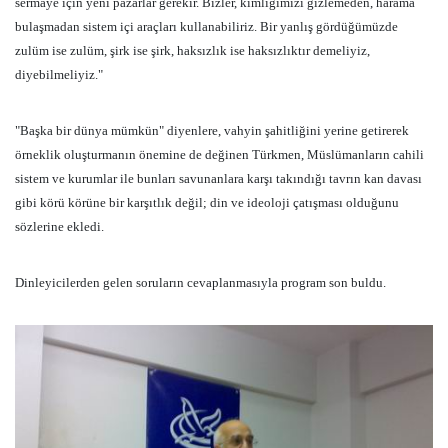
sermaye için yeni pazarlar gerekir. Bizler, kimliğimizi gizlemeden, harama
bulaşmadan sistem içi araçları kullanabiliriz. Bir yanlış gördüğümüzde
zulüm ise zulüm, şirk ise şirk, haksızlık ise haksızlıktır demeliyiz,
diyebilmeliyiz."
"Başka bir dünya mümkün" diyenlere, vahyin şahitliğini yerine getirerek
örneklik oluşturmanın önemine de değinen Türkmen, Müslümanların cahili
sistem ve kurumlar ile bunları savunanlara karşı takındığı tavrın kan davası
gibi körü körüne bir karşıtlık değil; din ve ideoloji çatışması olduğunu
sözlerine ekledi.
Dinleyicilerden gelen soruların cevaplanmasıyla program son buldu.