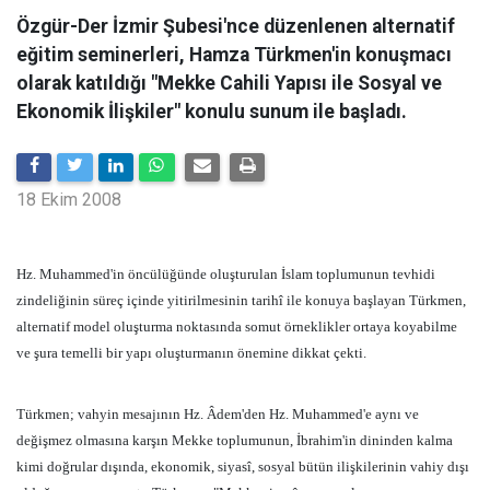
Özgür-Der İzmir Şubesi'nce düzenlenen alternatif
eğitim seminerleri, Hamza Türkmen'in konuşmacı
olarak katıldığı "Mekke Cahili Yapısı ile Sosyal ve
Ekonomik İlişkiler" konulu sunum ile başladı.
18 Ekim 2008
Hz. Muhammed'in öncülüğünde oluşturulan İslam toplumunun tevhidi
zindeliğinin süreç içinde yitirilmesinin tarihî ile konuya başlayan Türkmen,
alternatif model oluşturma noktasında somut örneklikler ortaya koyabilme
ve şura temelli bir yapı oluşturmanın önemine dikkat çekti.
Türkmen; vahyin mesajının Hz. Âdem'den Hz. Muhammed'e aynı ve
değişmez olmasına karşın Mekke toplumunun, İbrahim'in dininden kalma
kimi doğrular dışında, ekonomik, siyasî, sosyal bütün ilişkilerinin vahiy dışı