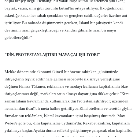
başka bir şey değil. Herhangi bir yaratılmışa kutsallık atfetmek şirk iken;
bayrak, vatan, sınır gibi 'zorunlu kutsal'lar ortaya atılıyor. İlköğretimden
askerliğe kadar her sabah çocuklara ve gençlere cahili değerler üzerine ant
içtiriliyor. Bu noktada düşünmemiz gereken, İslamî bir şahsiyetin kendi
devrimini nasıl gerçekleştireceği ve kendisi gibilerle nasıl bir araya
gelebileceğidir."
"DİN, PROTESTANLAŞTIRILMAYA ÇALIŞILIYOR!"
Mekke döneminde ekonomi ikincil bir öneme sahipken, günümüzde
ihtiyaçların teşvik edilir hale gelmesi sebebiyle ilk sıraya yerleştiğine
değinen Hamza Tükmen; reklamları ve modayı kullanan kapitalizmin bize
ihtiyaçlarımızı değil, markaları satın almayı dayattığına dikkat çekti: "Kimi
zaman İslamî kavramlar da kullanılarak din Protestanlaştırılıyor; üzerinden
nemalanılan ticarî bir meta haline getiriliyor. Kimi otellerin ve tesettür giyim
firmalarının reklâmları, İslamî kavramların içini boşaltmış durumda. Max
Weber'e göre bu, 'dini kapitalizme uydurma'dır. Rekabet azalırsa, kapitalizm
yıkılmaya başlar. Ayakta durma refleksi geliştirmeye çalışacak olan kapitalist