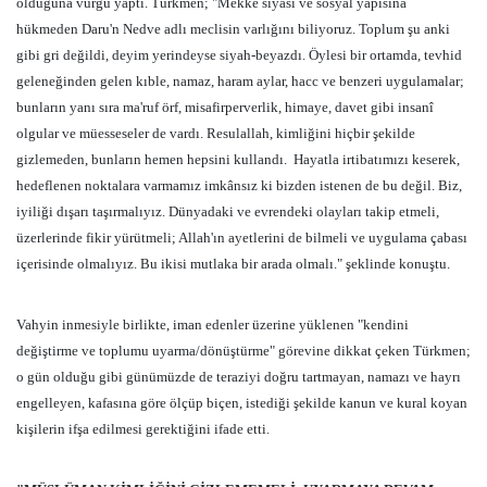
olduğuna vurgu yaptı. Türkmen; "Mekke siyasî ve sosyal yapısına
hükmeden Daru'n Nedve adlı meclisin varlığını biliyoruz. Toplum şu anki
gibi gri değildi, deyim yerindeyse siyah-beyazdı. Öylesi bir ortamda, tevhid
geleneğinden gelen kıble, namaz, haram aylar, hacc ve benzeri uygulamalar;
bunların yanı sıra ma'ruf örf, misafirperverlik, himaye, davet gibi insanî
olgular ve müesseseler de vardı. Resulallah, kimliğini hiçbir şekilde
gizlemeden, bunların hemen hepsini kullandı.
Hayatla irtibatımızı keserek,
hedeflenen noktalara varmamız imkânsız ki bizden istenen de bu değil. Biz,
iyiliği dışarı taşırmalıyız. Dünyadaki ve evrendeki olayları takip etmeli,
üzerlerinde fikir yürütmeli; Allah'ın ayetlerini de bilmeli ve uygulama çabası
içerisinde olmalıyız. Bu ikisi mutlaka bir arada olmalı." şeklinde konuştu.
Vahyin inmesiyle birlikte, iman edenler üzerine yüklenen "kendini
değiştirme ve toplumu uyarma/dönüştürme" görevine dikkat çeken Türkmen;
o gün olduğu gibi günümüzde de teraziyi doğru tartmayan, namazı ve hayrı
engelleyen, kafasına göre ölçüp biçen, istediği şekilde kanun ve kural koyan
kişilerin ifşa edilmesi gerektiğini ifade etti.